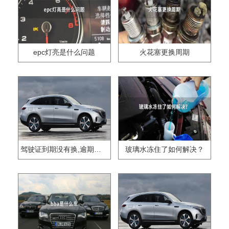
epc灯亮是什么问题
火花塞更换周期
驾驶证到期没有换,逾期怎么办??
玻璃水冻住了如何解决？