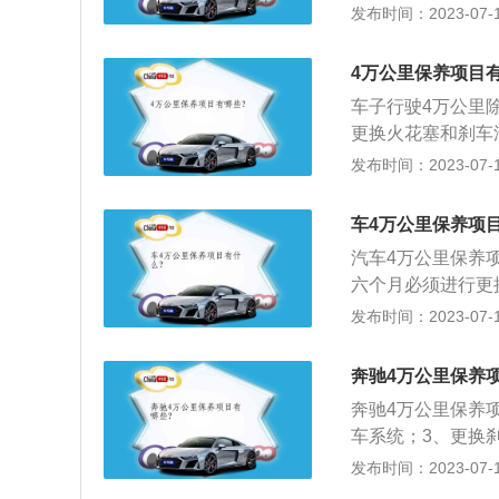
伤等。
是针对润滑系统进
发布时间：2023-07-17
部件进行有效的润
质，保证润滑系统
4万公里保养项目
况下汽车每行驶5
车子行驶4万公里
气进入气缸前对其
更换火花塞和刹车
芯的清洁保养视使用
命来建议更换哪些
发布时间：2023-07-17
换。3、更换火花塞
制动系统、悬挂、
液、变速箱油、电
车保养的相关介绍
检测项目，视使用
车4万公里保养项
患，预防故障发生
汽车4万公里保养项
相关部分进行检查
六个月必须进行更
称汽车维护。2、
气滤芯和空调滤芯
发布时间：2023-07-17
统、空调系统、冷
油滤芯、全车制动
果是后驱车，还需
奔驰4万公里保养
更换过三次刹车片
奔驰4万公里保养
使两年没有行驶4
车系统；3、更换
检测发动机、底盘
发布时间：2023-07-17
的作用有：1、保