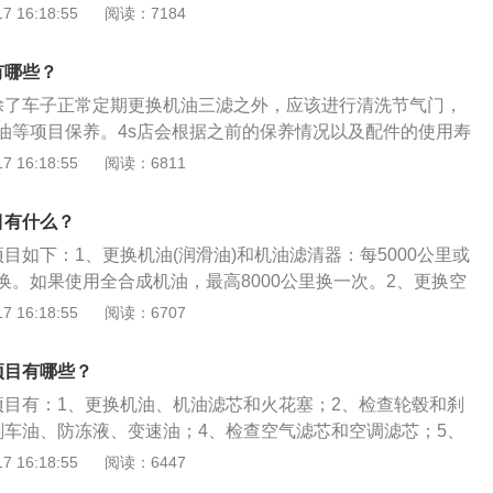
行的维护保养，润滑系统的主要作用就是对汽车发动机的各个
 16:18:55
阅读：7184
滑，以防过度磨损。机油滤清器功能是去除机油中的各种杂
的正常，机油滤清器应在换机油时与机油一并更换。在常规情
有哪些？
000KM时就需保养一次。2、更换滤芯：空气滤芯的作用是在空
除了车子正常定期更换机油三滤之外，应该进行清洗节气门，
加以过滤，去除其中夹带的杂质、灰尘、砂粒等异物。空气滤
油等项目保养。4s店会根据之前的保养情况以及配件的使用寿
环境而定。汽油滤芯一般在行驶到20000-25000KM时进行更
配件，保养还涉及到发动机、变速箱、冷气系统、转向系统、
 16:18:55
阅读：6811
：火花塞属易消耗件，每20000KM更换一次。此外，制动
车身、轮胎多个系统数十个项目的检测与维护。以下是关于汽
瓶、节气门、喷油嘴、刹车片等部件，在常规保养时都属于的
：1、汽车保养是为了保持车容整洁，技术状况正常，消除隐
情况进行维护与保养。
目有什么？
，减缓劣化过程，延长使用周期。汽车保养指的是定期对汽车
目如下：1、更换机油(润滑油)和机油滤清器：每5000公里或
、清洁、补给、润滑、调整或更换某些零件的预防性工作，又
换。如果使用全合成机油，最高8000公里换一次。2、更换空
现代的汽车保养主要包含了对发动机系统（引擎）、变速箱系
：每2万公里或者两年要更换空气滤芯和空调滤芯。3、更换汽
 16:18:55
阅读：6707
却系统、燃油系统、动力转向系统等的保养范围。
液及变速箱油：如果是自动挡车型，还需要更换变速箱油；如
要更换差速器油。4、轮胎4年以上可以考虑更换。刹车盘如果
项目有哪些？
也可以更换。5、电瓶：汽车电瓶正常应该两年更换一次。即
项目有：1、更换机油、机油滤芯和火花塞；2、检查轮毂和刹
万公里，也应该检查电瓶是否亏电。
刹车油、防冻液、变速油；4、检查空气滤芯和空调滤芯；5、
、变速箱；6、清洗发动机和节气门；7、清洗空调系统。保养
 16:18:55
阅读：6447
证车辆处于优良的性能状态；2、提高车辆的效率，降低其零件