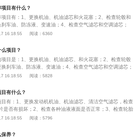
、增加行车安全；4、避免车辆发生问题导致产生危险；5、可
养项目有什么？
境的污染；6、保持车辆外观整洁，防止损伤。
养项目有：1、更换机油、机油滤芯和火花塞；2、检查轮毂和
换刹车油、防冻液、变速油；4、检查空气滤芯和空调滤芯；
底盘、变速箱；6、清洗发动机和节气门；7、清洗空调系统。
 16:18:55
阅读：6360
：1、保证车辆处于优良的性能状态；2、提高车辆的效率，降
消耗；3、避免行车途中发生问题，保证人身安全；4、减少噪
什么项目？
；5、保持车辆外观整洁，防止不应有的损伤。
的项目是：1、更换机油、机油滤芯、和火花塞；2、检查轮毂
更换刹车油、防冻液、变速油；4、检查空气滤芯和空调滤芯；
底盘、变速箱；6、清洗发动机和节气门；7、清洗空调系统。
 16:18:55
阅读：5828
对汽车相关部分进行检查、清洁、补给、润滑、调整或更换某
作。汽车保养需要携带车主身份证、车辆行驶证、车辆保养手
项目有什么？
项目有：1、更换发动机机油、机油滤芯、清洁空气滤芯，检查
片是否有损坏；2、检查各种油液液面是否正常；3、检查轮胎
胎有无吃胎、鼓包、损坏；4、检查汽车底盘，包括刹车片、
 16:18:55
阅读：5796
头、球笼有无刮伤；5、检查全车的开关、灯光是否正常工
：1、保证车辆处于优良的性能状态；2、提高车辆的效率，降
么保养？
消耗；3、增加行车安全；4、避免车辆发生问题导致产生危