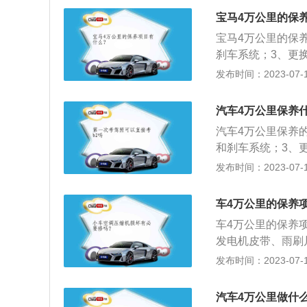
和轮胎的消耗；3
宝马4万公里的保
以减少噪音和对环
宝马4万公里的保
刹车系统；3、更
5、检测发动机、
发布时间：2023-07-17
汽车保养的作用是
低其零件和轮胎的
汽车4万公里保养
音和对环境的污染
汽车4万公里保养
和刹车系统；3、
5、检测发动机、
发布时间：2023-07-17
汽车保养是指定期
些零件的预防性工
车4万公里的保养
册。
车4万公里的保养
发电机皮带、雨刷
气压是否正常，轮
发布时间：2023-07-17
刹车盘、连杆、球
作。保养的作用有
汽车4万公里做什
低其零件和轮胎的