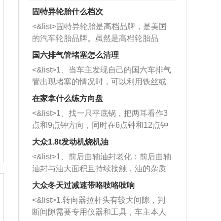
固特异轮胎什么档次
<&list>固特异轮胎是高档品牌，是美国
的汽车轮胎品牌。虽然是高档轮胎品
牌，但是中高低端的轮胎都有生产，这
国六排气管堵塞怎么清理
也是为了更好的开拓市场。
<&list>1、当车主发现自己的国六车排气
管出现堵塞的情况时，可以利用铁丝或
者是细棍，直接将杂物给取出来，如果
在家拿什么练方向盘
堵塞情况比较严重，也可以采取应急措
<&list>1、找一只平底锅，把两耳看作3
施。 <&list>2、直接利用木棍将所有的
点和9点钟方向，同时在6点钟和12点钟
杂物推到排气管里面的位置处，然后将
方向做一个标记。 <&list>2、双手握住
三元催化器拆解开，就可以将堵塞的东
大众1.8t发动机烧机油
平底锅两耳，然后往左打半圈、一圈、
西取出来。但如果是因为积碳过多引起
<&list>1、前后曲轴油封老化：前后曲轴
一圈半的练习，往右同样也要打相同的
的堵塞，就需要将三元催化器泡在草酸
油封与油大面积且持续接触，油的杂质
圈数。 <&list>3、最后强调要反复练
中进行清洗。 <&list>3、也可以利用清
和发动机内持续温度变化使其密封效果
习，这样就可以形成肌肉记忆，在真实
大众冬天过减速带咯吱咯吱响
洗剂对堵塞的情况得到解决，将清洗剂
逐渐减弱，导致渗油或漏油。<&list>2、
驾驶车辆时，不需要记忆也能打好方
放在燃油箱中，与燃油混合后，车辆启
<&list>1.转向器拉杆头有较大间隙，判
活塞间隙过大：积碳会使活塞环与缸体
向。
动时，就可以和汽油一起进入到燃烧
断间隙需要专用仪器和工具，车主本人
的间隙扩大，导致机油流入燃烧室中，