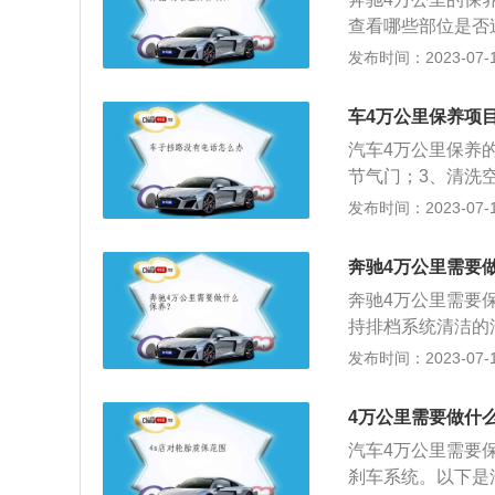
况，检查发动机的
查看哪些部位是否
管路和导线的固定
2、刹车油，刹车
发布时间：2023-07-17
磨损情况，清理行
坏直接影响汽车的
异常磨损、老化裂
防冻液，更换时间
铰链机构的油污，
车4万公里保养项
的保养手册更换防
中更换防冻液，彻
汽车4万公里保养
调滤芯，倘若在气
一次。
节气门；3、清洗
机火花塞以及一些
芯和空调滤芯；6
发布时间：2023-07-17
部件，机油中都含
一．机油，机滤，
中，各部件摩擦产
在发动机运转过程
芯过滤的对象，若
奔驰4万公里需要
芯主要是发动机一
命产生不利的影响
奔驰4万公里需要
一旦脏了的情况下
起到润滑、清洁、
持排档系统清洁的
过程中功率下降。
使用寿命有着重要
作用。空气滤清器
发布时间：2023-07-17
长时间不更换刹车
清洁的燃油，过滤
主要用于工程机车
温，油中的水会蒸
为发动机提供了保
的空气过滤。火花
失效，所以要定期
4万公里需要做什
内；10、检测发
脉冲高压电放电，
果是自动变速箱的
态，提高车辆的效
汽车4万公里需要
气体。该产品分为
片的厚度，还有轮
问题导致产生危险
刹车系统。以下是
乎到行车安全的问