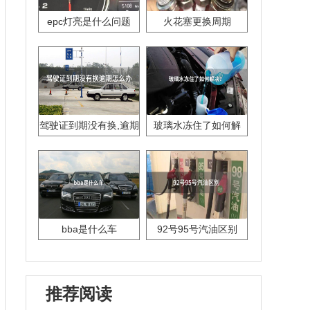
epc灯亮是什么问题
火花塞更换周期
驾驶证到期没有换,逾期
玻璃水冻住了如何解
怎么办??
决？
bba是什么车
92号95号汽油区别
推荐阅读