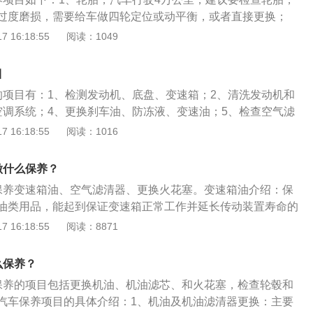
各接合面有无漏油、漏水。检查调整皮带的紧固，检查各部的
过度磨损，需要给车做四轮定位或动平衡，或者直接更换；
状况。检查补充机油、冷却液、电解液。3、轮胎：检查轮胎
油容易受热变质起水泡，造成制动效果衰退，刹车油的品质好
 16:18:55
阅读：1049
李箱。接近轮胎磨损标记时，更换轮胎。检查轮胎是否鼓包、
制动效果，因此建议汽车行驶至4万公里时对其进行更换；3、
纹、硬伤等。4、清洁润滑：清洁发动机舱盖、车门和行李箱
一般为2年，比较符合汽车4万公里的大保养周期。建议依照车
并进行润滑。防冻液的一般使用年限为2年，到时候应在保养
目
冻液，汽车行驶4万公里一般都需添加；4、更换空气滤芯和空
底清洗冷却系统。由于制动系统的吸湿性，制动液每两年更换
的项目有：1、检测发动机、底盘、变速箱；2、清洗发动机和
候条件不好，风沙大的地区要缩短到一年更换一次；5、发动
空调系统；4、更换刹车油、防冻液、变速油；5、检查空气滤
常规的检查项目；6、更换机油滤芯，机油滤芯是过滤机油的
、更换机油、机油滤芯、和火花塞；7、检查轮毂和刹车系统。
 16:18:55
阅读：1016
有一定量的胶质、杂质、水分和添加剂，在发动机工作过程
对于行驶到4万公里的车辆来说，机油必须要进行更换。机油
生的金属屑、吸入空气中的杂质、机油氧化物等，都是机油滤
中起到润滑、减磨、冷却、清洁的作用二、空气滤芯，空气滤
机油不作过滤，直接进入油路循环，将会对发动机的性能和寿
做什么保养？
个核心的过滤作用，它要过滤所有的尘土杂质。所以空气滤芯
；7、更换机油，机油就是发动机运转的润滑油，能对发动机
保养变速箱油、空气滤清器、更换火花塞。变速箱油介绍：保
，有可能会影响发动机的进气，从而有可能导致发动机在运行
冷却、密封、减磨等作用。对于降低发动机零件的磨损，延长
油类用品，能起到保证变速箱正常工作并延长传动装置寿命的
因而需要更换三、刹车油，每两年或4万公里更换一回。如果
的意义；8、更换汽油滤芯，汽油滤芯的作用是为发动机提供
介绍：是一种过滤器，又叫空气滤筒、空气滤清器、风格等。
 16:18:55
阅读：8871
油，刹车油的含水量增高，踩刹车时间长了，刹车油很容易高
掉汽油的水分及杂质。从而使发动机性能达到最优化，同时也
、汽车、农用机车、实验室、无菌操作室及各种精密操作室中
发在制动系统中产生空气，空气存在制动系统中，会引起制动
护；9、检查制动系统有无漏油，刹车片是否在规定厚度之
塞介绍：俗称火咀，它的作用是把高压导线（火嘴线）送来的
更换刹车油。四、手动挡变速箱油，每4万公里更换一回。如
么保养？
动机、底盘、变速箱。保养的作用是让车辆处于优良的性能状
击穿火花塞两电极间空气，产生电火花以此引燃气缸内的混合
话，每6万公里更换一次。五、刹车片和轮胎，检查一下刹车
率，降低其零件和轮胎的消耗，增加行车安全，避免车辆发生
保养的项目包括更换机油、机油滤芯、和火花塞，检查轮毂和
标准型火花塞、绝缘体突出型火花塞等。
胎的磨损程度，如果需要更换的话，则一定要更换，这个是关
，可以减少噪音和对环境的污染，保持车辆外观整洁，防止损
汽车保养项目的具体介绍：1、机油及机油滤清器更换：主要
题。