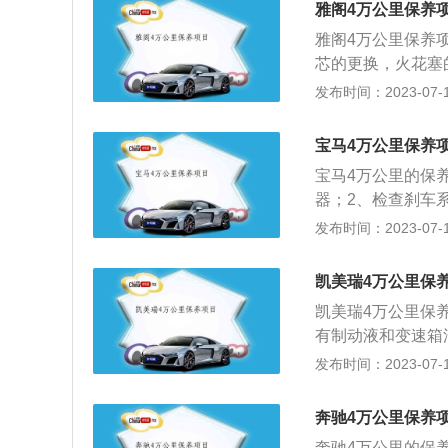
雅阁4万公里保养
雅阁4万公里保养
芯的更换，火花塞
汽车保养的详细介
发布时间：2023-07-17
补给、润滑、调整
养主要包含对发动
宝马4万公里保养
统、动力转向系统
宝马4万公里的保
况正常，消除隐患
器；2、检查刹车
的磨损情况，必要
发布时间：2023-07-17
漏油和损坏；5、
位；6、检查节气
凯美瑞4万公里保
要时更换，不拆卸
凯美瑞4万公里保
况；9、检查制动
有制动液和变速箱
养的作用是：1、
变更为每2万公里
发布时间：2023-07-17
件和轮胎的消耗；
箱油为每4万公里
环境的污染；5、
检查车门、引擎盖
奔驰4万公里保养
否有漏油、漏水等
奔驰4万公里的保