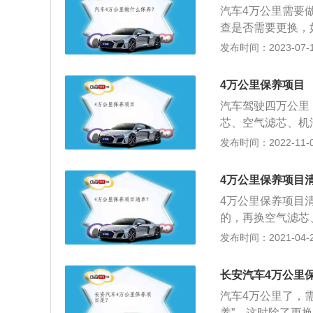
汽车4万公里需要
险；5、可以减少
查是否需要更换，
必须及时更换；3
发布时间：2023-07-17
点检查各种油液：
瓶：绝大多数车型
4万公里保养项目
检查刹车片和轮胎
汽车驾驶四万公里
及时更换。
芯、空气滤芯、机
依照汽车的应用状
发布时间：2022-11-04
车的发动机、变速
开车的朋友都知道
4万公里保养项目
数，会对汽车做一
4万公里保养项目
养。小保养的时间
的，再换空气滤芯
5000公里或半
车做一次全面的检
发布时间：2021-04-28
期限也各有不同，
保养最应该保养的
清器；3.清理空
保养最要经常检查
查：1、检查防冻
长安汽车4万公里
喇叭灯光系统；3
汽车4万公里了，需
大保养涵盖所有小
养”。这时除了更