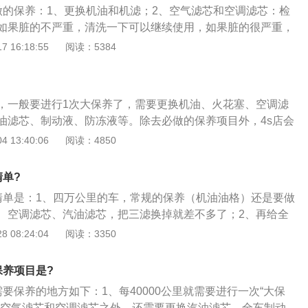
做的保养：1、更换机油和机滤；2、空气滤芯和空调滤芯：检
噪音和对环境的污染；6、保持车辆外观整洁，防止损伤。
如果脏的不严重，清洗一下可以继续使用，如果脏的很严重，
、燃油滤芯：很多车型到达四万公里要求更换燃油滤芯；4、重
 16:18:55
阅读：5384
例如防冻液、刹车油、变速箱油等，基本都要更换；5、电
，车辆行驶四万公里应该及时更换电瓶；6、更换火花塞；7、
：正常情况下四万公里不需要更换，但是如果发现异常就需要
，一般要进行1次大保养了，需要更换机油、火花塞、空调滤
油滤芯、制动液、防冻液等。除去必做的保养项目外，4s店会
况以及配件的应用状况来确认配件是否要拆换，还需要检查汽
 13:40:06
阅读：4850
箱、冷气系统、转向系统、制动系统、悬挂、车身、轮胎等。
汽车驾驶一定的时间或里程后，为了保证车辆的性能及安全系
清单?
些基本的检查及维护，也就是我们今天要提的大保养及小保
清单是：1、四万公里的车，常规的保养（机油油格）还是要做
关键在于所用机油和机油滤芯的有效时间或里程（一般情况是
、空调滤芯、汽油滤芯，把三滤换掉就差不多了；2、再给全
年）。不同品牌级别的矿物质机油、半合成机油、全合成机油有效
查，该补充的就补充，该清洗的就清洗，也就OK了；3、汽车
 08:24:04
阅读：3350
以厂商推荐为标准。小保养项目：1.更换机油；2.拆换机油滤
是换机油和机油滤芯器，汽车保养最要经常做的是洗车，汽车
气滤清器。此外，工作人员可能会依照车子的具体情况做以下检
的部位是轮胎表面和气压、机油尺度、冷却水位、刹车油位。
液的液面高度及冰点，清洁散热器表层；2、检查蓄电池状况及
保养项目是?
、检查制动系统是否有漏油，摩擦片是不是在规定厚度以内。
要保养的地方如下：1、每40000公里就需要进行一次“大保
保养的服务项目，是基于小保养的存在（一般情况是两万公里
换空气滤芯和空调滤芯之外，还需要更换汽油滤芯、全车制动