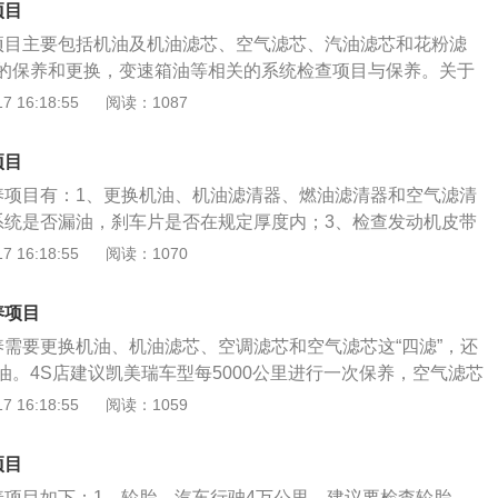
项目
项目主要包括机油及机油滤芯、空气滤芯、汽油滤芯和花粉滤
的保养和更换，变速箱油等相关的系统检查项目与保养。关于
绍：1、汽车保养是指定期对汽车相关部件进行检查、清洁、
 16:18:55
阅读：1087
或更换某些零件的预防性工作，又称汽车维护。目前，汽车保
机系统（引擎）、变速箱系统、空调系统、冷却系统、燃油系
项目
等的保养范围；2、汽车保养的目的是保持车容整洁和技术状
养项目有：1、更换机油、机油滤清器、燃油滤清器和空气滤清
，预防故障发生，减缓劣化过程，延长使用周期。
系统是否漏油，刹车片是否在规定厚度内；3、检查发动机皮带
时调整皮带张力；4、检查变速器、传动轴和万向节护套是否
 16:18:55
阅读：1070
检查轮胎花纹深度、胎压、轮胎磨损情况，必要时进行四轮定
门和怠速阀是否太脏，必要时清洗；7、检查火花塞的状况，必
养项目
清洗喷嘴；8、检查转向助力、制动系统、自动变速箱的状
养需要更换机油、机油滤芯、空调滤芯和空气滤芯这“四滤”，还
力、变速、转向是否正常；10、整车相关部件的润滑。汽车保
油。4S店建议凯美瑞车型每5000公里进行一次保养，空气滤芯
保证车辆处于优良的性能状态；2、提高车辆的效率，降低其零
更换一次，汽油滤芯变更为每4万公里更换一次，同时自动变速
 16:18:55
阅读：1059
3、避免行车途中发生问题，保证人身安全；4、减少噪音和对
更换一次。以下是汽车保养的相关介绍：1、外观检查：出车前
保持车辆外观整洁，防止不应有的损伤。
、行李箱、玻璃状况，检查车身是否损坏、车身是否倾斜、是
项目
情况。2、发动机及各种油液：检查发动机各部件的固定状
养项目如下：1、轮胎，汽车行驶4万公里，建议要检查轮胎，