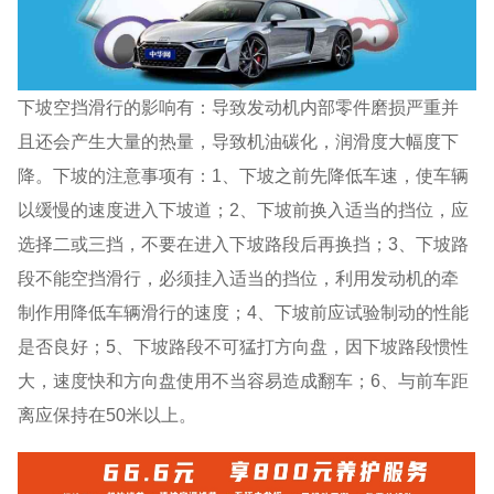
下坡空挡滑行的影响有：导致发动机内部零件磨损严重并
且还会产生大量的热量，导致机油碳化，润滑度大幅度下
降。下坡的注意事项有：1、下坡之前先降低车速，使车辆
以缓慢的速度进入下坡道；2、下坡前换入适当的挡位，应
选择二或三挡，不要在进入下坡路段后再换挡；3、下坡路
段不能空挡滑行，必须挂入适当的挡位，利用发动机的牵
制作用降低车辆滑行的速度；4、下坡前应试验制动的性能
是否良好；5、下坡路段不可猛打方向盘，因下坡路段惯性
大，速度快和方向盘使用不当容易造成翻车；6、与前车距
离应保持在50米以上。