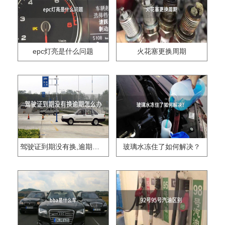
epc灯亮是什么问题
火花塞更换周期
驾驶证到期没有换,逾期怎么办??
玻璃水冻住了如何解决？