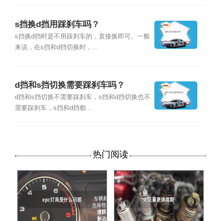
s挡换d挡用踩刹车吗？
s挡换d挡时是不用踩刹车的，直接换即可。一般
来说，在s挡和d挡切换时，...
d挡和s挡切换需要踩刹车吗？
d挡和s挡切换不需要踩刹车，s挡和d挡切换也不
需要踩刹车，s挡和d挡都...
热门阅读