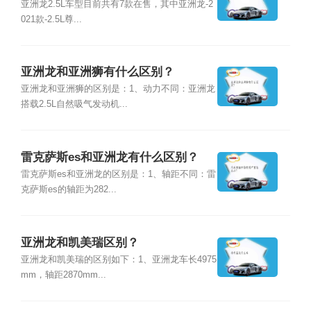
亚洲龙2.5L车型目前共有7款在售，其中亚洲龙-2
021款-2.5L尊...
亚洲龙和亚洲狮有什么区别？
亚洲龙和亚洲狮的区别是：1、动力不同：亚洲龙
搭载2.5L自然吸气发动机...
雷克萨斯es和亚洲龙有什么区别？
雷克萨斯es和亚洲龙的区别是：1、轴距不同：雷
克萨斯es的轴距为282...
亚洲龙和凯美瑞区别？
亚洲龙和凯美瑞的区别如下：1、亚洲龙车长4975
mm，轴距2870mm...