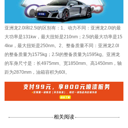
亚洲龙2.0l和2.5l的区别有：1、动力不同：亚洲龙2.0l的最
大功率是131kw，最大扭矩是210nm；2.5l的最大功率是15
4kw，最大扭矩是250nm。2、整备质量不同：亚洲龙2.0l
的整备质量为1575kg；2.5l的整备质量为1595kg。亚洲龙
的车身尺寸是：长4975mm、宽1850mm、高1450mm，轴
距为2870mm，油箱容积为60l。
相关阅读