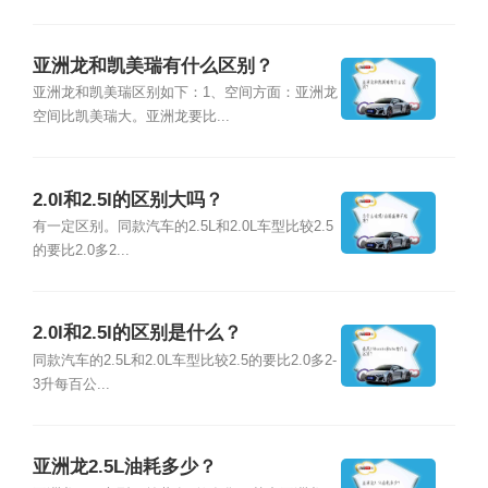
亚洲龙和凯美瑞有什么区别？
亚洲龙和凯美瑞区别如下：1、空间方面：亚洲龙
空间比凯美瑞大。亚洲龙要比...
2.0l和2.5l的区别大吗？
有一定区别。同款汽车的2.5L和2.0L车型比较2.5
的要比2.0多2...
2.0l和2.5l的区别是什么？
同款汽车的2.5L和2.0L车型比较2.5的要比2.0多2-
3升每百公...
亚洲龙2.5L油耗多少？