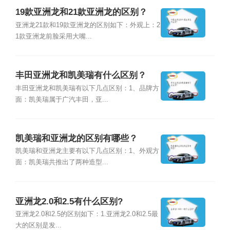
19款亚洲龙和21款亚洲龙的区别？
亚洲龙21款和19款亚洲龙的区别如下：外观上：2
1款亚洲龙前脸采用大嘴...
丰田亚洲龙和凯美瑞有什么区别？
丰田亚洲龙和凯美瑞有以下几点区别：1、品牌方
面：凯美瑞属于广汽丰田，亚...
凯美瑞和亚洲龙的区别有哪些？
凯美瑞和亚洲龙主要有以下几点区别：1、外观方
面：凯美瑞共推出了两种造型...
亚洲龙2.0和2.5有什么区别?
亚洲龙2.0和2.5的区别如下：1.亚洲龙2.0和2.5最
大的区别是发...