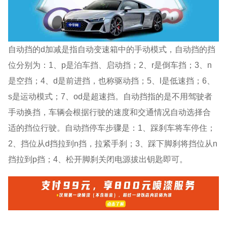
自动挡的d加减是指自动变速箱中的手动模式，自动挡的挡
位分别为：1、p是泊车挡、启动挡；2、r是倒车挡；3、n
是空挡；4、d是前进挡，也称驱动挡；5、l是低速挡；6、
s是运动模式；7、od是超速挡。自动挡指的是不用驾驶者
手动换挡，车辆会根据行驶的速度和交通情况自动选择合
适的挡位行驶。自动挡停车步骤是：1、踩刹车将车停住；
2、挡位从d挡拉到n挡，拉紧手刹；3、踩下脚刹将挡位从n
挡拉到p挡；4、松开脚刹关闭电源拔出钥匙即可。