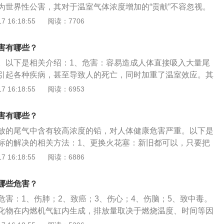
为世界性公害，其对于温室气体浓度增加的“贡献”不容忽视。
上是一座小型化工厂，消耗大量石油资源。汽油燃烧后产生驱
 16:18:55
阅读：7706
了许多复杂的化学反应，排放出大量温室气体，加剧了温室效
这些污染物在一定条件下会生成二次污染—光化学烟雾，对人
害有哪些？
，光化学烟雾是机动车排出尾气中的碳氢化合物、氮氧化物在
。以下是相关介绍：1、危害：容易造成人体直接吸入大量尾
，即静风、湿度低、温度高、并在阳光长时间照射时会产生一
引起各种疾病，甚至导致人的死亡，同时加重了温室效应。其
种烟雾叫“光化学烟雾”。影响植物生长：汽车尾气还会影响植
阻碍血氧输送，影响人体造血机能，常吸入还可能诱发心绞痛
 16:18:55
阅读：6953
尾气浓度到达一定程度时，会使土壤和水源都被酸化，自然会
2、尾气组成：排放的尾气主要是一氧化碳(CO)、碳氢化合物(C
长情况。
(HCO)、氮氧化物(NOx)、颗粒物及铅的化合物。
害有哪些？
放的尾气中含有较高浓度的铅，对人体健康危害严重。以下是
标的解决的相关方法：1、更换火花塞：新旧都可以，只要把
干净，间隙调整好即可。2、清洁分电器触点和分火头触点：
 16:18:55
阅读：6886
迟点火时间，这样会明显减少尾气中的NO（一氧化氮）含量，
务必请切记！由于点火时间推迟，在燃烧室内的燃烧时间将缩
哪些危害？
会降低，使排出的碳氢和氮氧化物减少。但这将会导致发动机
危害：1、伤肺；2、致癌；3、伤心；4、伤脑；5、致中毒。
化物在内燃机气缸内生成，排放量取决于燃烧温度、时间等因
呼吸道感染，导致肺功能下降，还会引起慢性支气管炎、肺结