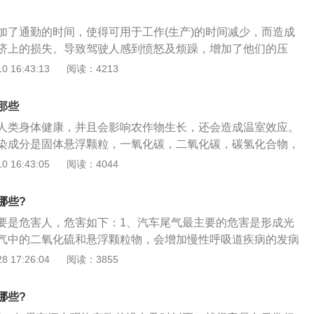
因是行驶员的操作生活习惯引起的。平常挂挡的时候只需保证
大多数就不会有打齿的现象。
加了通勤的时间，使得可用于工作(生产)的时间减少，而造成
济上的损失。导致驾驶人感到愤怒及烦躁，增加了他们的压
其健康。浪费燃料及污染。每个人都知道尾气不好，当堵车成
 16:43:13
阅读：4213
心健康必然受到伤害。《报告》发现，从忍无可忍的群体看，
度比开车族严重得多。其中，女性所能容忍的上班出行时间为
那些
性仅为31.63分钟。在交通拥堵带来的影响一项中，51.06%的受
人类身体健康，并且会影响农作物生长，还会造成温室效应。
影响，仅次于迟到。在遭遇交通拥堵可能产生的情绪中，选择
染成分是固体悬浮颗粒，一氧化碳，二氧化碳，碳氢化合物，
他依次为恼怒感、对城市的厌恶感、紧张感。堵车与之相比，
氧化物等。尾气的危害：1.尾气中的颗粒物可以被人类吸进肺
 16:43:05
阅读：4044
要算汽车尾气排放污染。中国科学院院士、中国环境监测总站
体健康。尾气中的颗粒物具有较强的吸附能力，这种颗粒物可
表示，车辆停停开开时，发动机燃烧不完全，会产生很多污染
强致癌物质，病原微生物等。2.一氧化碳与血红蛋白的结合速
直径2.5微米的细微颗粒物，容易随呼吸进入肺部。研究发现，
哪些?
倍。一氧化碳进入血液循环后，会与血红蛋白结合生成碳氧血红
激眼睛和肺部，还会导致咳嗽、哮喘、支气管炎等，到医院就
要是危害人，危害如下：1、汽车尾气最主要的危害是形成光
血液输送氧气的功能，严重的会危害中枢神经系统。3.氮氧化
患者也出现了变异。此外，汽车尾气中还含有苯、甲苯等有害
气中的二氧化硫和悬浮颗粒物，会增加慢性呼吸道疾病的发病
化氮和二氧化氮，这些都是对人体有害的气体。氮氧化物会对
吸道，更是一种致癌物。
2、大气中二氧化硫含量过高时，会随沉淀形成酸雨，汽车尾
 17:26:04
阅读：3855
。4.碳氢化合物在紫外线的照射下，会产生一种具有刺激性的
随呼吸进入血液，并迅速积聚到人体骨骼和牙齿中，它们干扰
光化学烟雾会刺激眼睛和呼吸道粘膜。5.铅属于重金属元素，
入红细胞，造成贫血；3、直接造成神经系统损伤，严重时会
标可以引发心血管系统疾病，并且影响肝肾等重要器官和神经
哪些?
害，造成脑损伤。
重较大，所以通常积聚在1米左右高度的空气中。