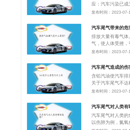
应：汽车污染已成
汽车的内燃机实际
发布时间：2023-07-17
动力，同时也产生
应。光化学烟雾：
汽车尾气带来的危
体造成更大的危害
排放大量有毒气体
特定的气温条件下
气，使人体受挫，
种复杂的烟雾，这
中的一氧化碳还会
发布时间：2023-07-17
物的生长，尤其是
(冠心病)等疾病。
影响一些植物的生
H)、碳氢氧化合物
汽车尾气造成的伤
含铅汽油使汽车排
关于汽车尾气不达
电极点用砂纸清理
发布时间：2023-07-17
调整点火时间。延
这一点至关重要，
汽车尾气对人类有
短，燃烧最高温度
汽车尾气对人类的
功率下降。
以伤肺为例，氮氧
素，其不仅会引起