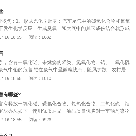
些
下6点：1、形成光化学烟雾：汽车尾气中的碳氢化合物和氮氧
下发生化学反应，生成臭氧，和大气中的其它成份结合就形成
主要为引起红眼病、刺激鼻、咽喉、气管和肺部，引起慢性呼
 16:18:55
阅读：1082
学烟雾能使树木枯死，农作物大量减产，能降低大气的能见
、减少供氧量：汽车尾气中一氧化碳的含量最高，它可经呼吸
害
液吸收，与血红蛋白相结合，形成碳氧血红蛋白，降低血液的
杂，含有一氧化碳、未燃烧的烃类、氮氧化物、铅、二氧化硫
液对人体组织的供氧量，导致组织缺氧，从而引起头痛等症
废气中铅的危害:铅在废气中呈微粒状态，随风扩散。农村居
。3、导致缺氧：汽车尾气中的氮氧化合物含量较少，但毒性
吸入体内的铅量每天约为一微克；城市居民，尤其是街道两旁
 16:18:55
阅读：1010
硫氧化物的3倍。氮氧化合物进入肺泡后，能形成亚硝酸和硝
农村居民。铅进入人体后，主要分布于肝、肾、脾、胆、脑
剧烈的刺激作用，增加肺毛细管的通透性，最后造成肺气肿。
浓度高。几周后，铅由以上组织转移到骨骼，以不溶性磷酸铅
蛋白结合，形成高铁血红蛋白，引起组织缺氧。4、促使植物
害有哪些?
体内约90%～95%的铅积存于骨骼中，只有少量铅存在于肝、
癌物质：汽车尾气中的碳氢化合物有200多种，其中C2H4在大
害有释放一氧化碳、碳氢化合物、氮氧化合物、二氧化硫、烟
的铅一般较稳定，当食物中缺钙或有感染、外伤、饮酒、服用
5ppm（十万分之一）时，能使一些植物发育异常。汽车尾气中还
解决办法如下：使用优质油品：油品质量优劣对于车辆污染物
了酸碱平衡时，铅便由骨中转移到血液，引起铅中毒的症状。
芳烃，包括3以及4-苯并芘等致癌物质。当苯并芘在空气中的浓
影响，加入劣质燃油可能会导致车辆动力下降，燃烧使积碳增
 16:18:55
阅读：9926
很广泛，如头晕、头痛、失眠、多梦、记忆力减退、乏力、食
g/m3时，居民中得肺癌的人数会明显增加。离公路越近，公路上汽
长期使用还会堵塞三元催化，严重时会导致车辆发抖或无法启
、暖气、恶心、腹泻、便秘、贫血、周围神经炎等；重症中毒
死亡率越高。5、形成酸雨：汽车尾气中的二氧化硫和悬浮颗
车加油时，请选择正规加油站加注质量合格车用油品，以保证
害，会出现黄疸、肝脏肿大、肝功能异常等症状。废气中一氧
什么？