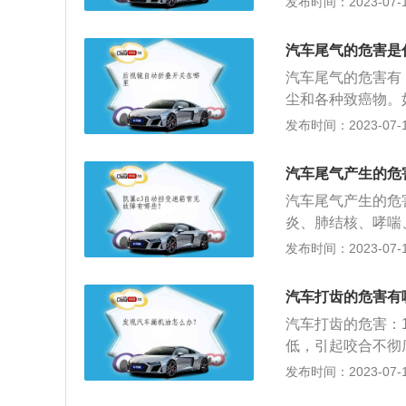
发布时间：2023-07-17
核、哮喘、神经衰
气污染的主要来源
汽车尾气的危害是
化物、碳氢化合物
汽车尾气的危害有
尘和各种致癌物。
重则会引人致癌；
发布时间：2023-07-17
被人体吸入后会削
应：温室效应是全
汽车尾气产生的危
之一。温室效应会
汽车尾气产生的危
种变化。
炎、肺结核、哮喘
性肺病，还会影响
发布时间：2023-07-17
昏眩、反应迟钝、
畅，进气量不足；
汽车打齿的危害有
燃烧直接排除；4
汽车打齿的危害：
低，引起咬合不彻
会无法换挡或无法
发布时间：2023-07-17
在手动变速箱的车