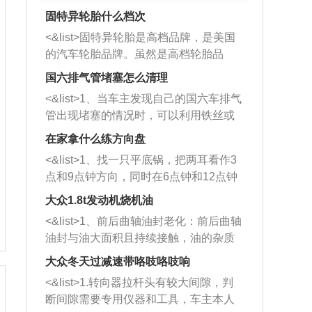
固特异轮胎什么档次
<&list>固特异轮胎是高档品牌，是美国
的汽车轮胎品牌。虽然是高档轮胎品
牌，但是中高低端的轮胎都有生产，这
国六排气管堵塞怎么清理
也是为了更好的开拓市场。
<&list>1、当车主发现自己的国六车排气
管出现堵塞的情况时，可以利用铁丝或
者是细棍，直接将杂物给取出来，如果
在家拿什么练方向盘
堵塞情况比较严重，也可以采取应急措
<&list>1、找一只平底锅，把两耳看作3
施。 <&list>2、直接利用木棍将所有的
点和9点钟方向，同时在6点钟和12点钟
杂物推到排气管里面的位置处，然后将
方向做一个标记。 <&list>2、双手握住
三元催化器拆解开，就可以将堵塞的东
大众1.8t发动机烧机油
平底锅两耳，然后往左打半圈、一圈、
西取出来。但如果是因为积碳过多引起
<&list>1、前后曲轴油封老化：前后曲轴
一圈半的练习，往右同样也要打相同的
的堵塞，就需要将三元催化器泡在草酸
油封与油大面积且持续接触，油的杂质
圈数。 <&list>3、最后强调要反复练
中进行清洗。 <&list>3、也可以利用清
和发动机内持续温度变化使其密封效果
习，这样就可以形成肌肉记忆，在真实
大众冬天过减速带咯吱咯吱响
洗剂对堵塞的情况得到解决，将清洗剂
逐渐减弱，导致渗油或漏油。<&list>2、
驾驶车辆时，不需要记忆也能打好方
放在燃油箱中，与燃油混合后，车辆启
<&list>1.转向器拉杆头有较大间隙，判
活塞间隙过大：积碳会使活塞环与缸体
向。
动时，就可以和汽油一起进入到燃烧
断间隙需要专用仪器和工具，车主本人
的间隙扩大，导致机油流入燃烧室中，