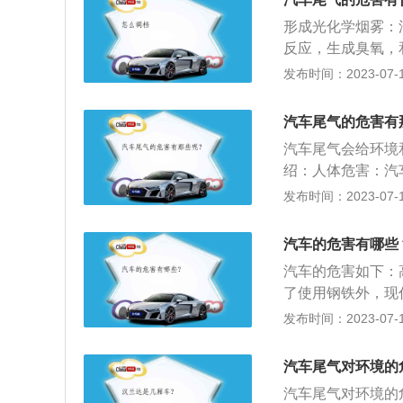
粒物，会增加慢性
车辆达标排放、正
化碳的危害:汽油
高时，会随降水形
形成光化学烟雾：
用说明书定期为汽
量的氧等物质。但
可随呼吸进入血液
反应，生成臭氧，
器、氧传感器等排
烧，常排出一些有
成、侵袭红细胞，
主要表现为刺激眼
发布时间：2023-07-17
如冒黑烟、动力下
其主要污染物包括
当儿童血中铅浓度达
系统疾病。光化学
选择正规维修单位
血液吸收和氧气输
呆症状。铅还能透
妨碍交通。导致窒
程度上取决于维修
汽车尾气的危害有
病。碳氢化合物会
被血液吸收，与血
情况，请及时到有
产生的白色烟雾对
汽车尾气会给环境
弱血液对人体组织
毒比一氧化碳还强
绍：人体危害：汽
亡。刺激肺组织：
要物质，可使植物
成有毒烟雾。其突
发布时间：2023-07-17
硫氧化物的3倍。
学院院士、中国环
会引起哮喘，头疼
剧烈的刺激作用，
燃烧不完全，会产
害：据各地监测分
蛋白结合，形成高
汽车的危害有哪些
易随呼吸进入肺部
染，治理汽车尾气
汽车的危害如下：
嗽、哮喘、支气管
了使用钢铁外，现
外，汽车尾气中还
传统文化：为汽车
发布时间：2023-07-17
物。意大利那不勒
（如：城镇、村庄
生动物：修建新的
汽车尾气对环境的
公路时毙命。降低
汽车尾气对环境的
伤数最多的原因之