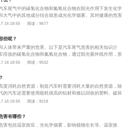
呼吸道疾病的发病率，损害肺功能。二氧化硫在大气中含量过
常使用。加强对车辆日常保养：在日常使用车辆时，请按照使
主要由碳和氢组成，汽油正常燃烧时生成二氧化碳、水蒸气和过
成酸雨。6、影响幼儿的生长和发育：汽车尾气中的铅化合物
汽车尾气中的碳氢化合物和氮氧化合物在阳光作用下发生化学
车进行保养维护，定期更换空滤、油滤等，定期检查三元催化
由于燃料中含有其他杂质和添加剂，且燃料常常不能完全燃
，并迅速地蓄积到人体的骨骼和牙齿中，它们干扰血红素的合
和大气中的其他成分结合就形成光化学烟雾。其对健康的危害
气后处理装置，使车辆处于良好状况。注意车辆异常情况，例
害物质。研究表明，汽车尾气成分非常复杂，有100种以上，
引起贫血；损害神经系统，严重时损害脑细胞，引起脑损伤。
睛，引起红眼病；刺激鼻、咽喉、气管和肺部，引起慢性呼吸
 16:18:55
阅读：9677
降等，发现问题应及时到有资质正规维修企业进行检测维修。
一氧化碳、碳氢化合物和氮氧化合物。一氧化碳会阻碍人体的
0.6~0.8ppm时，会影响儿童的生长和智力发育，甚至出现痴
烟雾能使树木枯死，农作物大量减产；能降低大气的能见度，
：排气超标车辆诊断及维修专业技术性很强，能否修复在很大
送，影响人体造血机能，随时可能诱发心绞痛、冠心病等疾
过母体进入胎盘，危及胎儿。
息：汽车尾气中一氧化碳的含量最高，可经呼吸道进入肺泡，
技术水平和维修质量。为保障驾驶人权益，当发现车辆有异常
那些呢？
形成毒性很强的光化学烟雾，伤害人体，并会产生致癌物质。
红蛋白相结合，形成碳氧血红蛋白，降低血液的载氧能力，削
资质的正规维修企业进行检测维修，并索取维修证明或发票。
家畜、水果及橡胶制品和建筑物均有损坏。氮氧化合物使人中
和人体带来严重的危害。以下是汽车尾气危害的相关知识介
的供氧量，导致组织缺氧，从而引起头痛等症状，重者窒息死
，它损坏人的眼睛和肺，并形成光化学烟雾，是产生酸雨的主
车排放的碳氢化合物和氮氧化合物，通过阳光紫外线作用，形
汽车尾气中的氮氧化合物含量较少，但毒性很大，其毒性是含
由绿色变为褐色直至大面积死亡。可吸入颗粒物的危害:中国科
出的危害是刺激人体眼睛和上呼吸道粘膜，引起发炎，严重的
 16:18:55
阅读：9532
氮氧化合物进入肺泡后，能形成亚硝酸和硝酸，对肺组织产生
境监测总站研究员魏复盛对此表示，车辆停停开开时，发动机
、肺气肿等疾病，甚至使视力和中枢神经等受到损害。环境危
增加肺毛细管的通透性，最后造成肺气肿。亚硝酸盐则与血红
生很多污染物，其中包含大量直径≤2.5微米的细微颗粒物，容
析，汽车尾气排放量已占大气污染源85％左右。治理大气污
铁血红蛋白，引起组织缺氧。
？
。研究发现，尾气污染物不仅刺激眼睛和肺部，还会导致咳
是重中之重。
高度消耗自然资源：制造汽车时需要消耗大量的自然资源，除
炎等，到医院就诊的呼吸系统疾病患者也出现了“变异”。此
代的汽车还需要使用能耗很高的铝材和难以回收的塑料。破坏
含有苯、甲苯等有害物质，不但刺激呼吸道，更是一种致癌
的快速通行而建造的高速公路往往将一个完整的文化区域
 16:18:55
阅读：9218
斯大学还研究发现，汽车尾气严重影响男性生育能力。
）一分为二，这对当地的传统文化有很大的破坏作用。危害野
高速公路常常破坏野生动物的栖息地，野生动物也容易在穿越
危害有哪些？
人的生命安全：汽车引起的交通事故是当今世界上导致人类死
危害包括温室效应，光化学烟雾，影响植物生长等。温室效
一，每年约有数百万人遭受车祸的伤害。