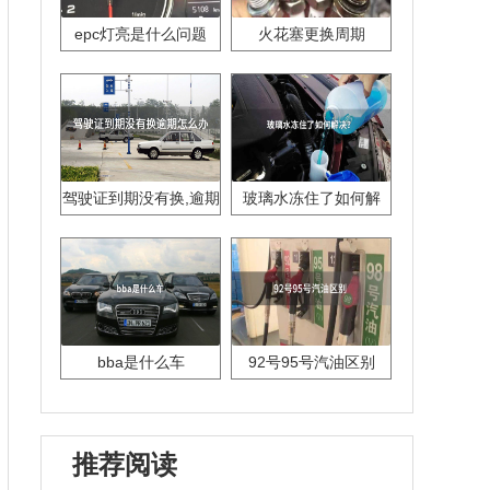
epc灯亮是什么问题
火花塞更换周期
驾驶证到期没有换,逾期
玻璃水冻住了如何解
怎么办??
决？
bba是什么车
92号95号汽油区别
推荐阅读