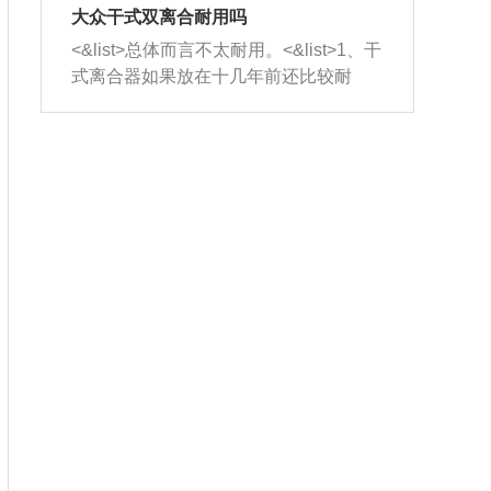
室，最后形成废气排出，就可以让三元
无法制作，需要将车辆送到修理厂或4s
造成烧机油。<&list>3、机油粘度。使用
大众干式双离合耐用吗
催化器得到清洗，排气管堵塞的情况就
店；<&list>2.车辆半轴套管防尘罩破
机油粘度过小的话，同样会有烧机油现
<&list>总体而言不太耐用。<&list>1、干
能够得到解决。
裂，破裂后会出现漏油现象，使半轴磨
象，机油粘度过小具有很好的流动性，
式离合器如果放在十几年前还比较耐
损严重，磨损的半轴容易损坏，产生异
容易窜入到气缸内，参与燃烧。<&list>
用，但是由于现在的汽车发动机动力输
响；<&list>3.稳定器的转向胶套和球头
4、机油量。机油量过多，机油压力过
出越来越高，使得干式离合器散热不足
老化，一般是使用时间过长造成的。解
大，会将部分机油压入气缸内，也会出
的缺陷也逐渐暴露出来。<&list>2、由于
决方法是更换新的质量好的转向橡胶套
现烧机油。<&list>5、机油滤清器堵塞：
干式双离合的工作环境暴露在空气中，
和球头。
会导致进气不畅，使进气压力下降，形
而离合器的散热也是通离合器罩上面的
成负压，使机油在负压的情况下吸入燃
几个小孔来进行散热。但是在行驶过程
烧室引起烧机油。<&list>6、正时齿轮或
中变速箱需要换挡，就不得不使得离合
链条磨损：正时齿轮或链条的磨损会引
器频繁工作。<&list>3、长时间的低速行
起气阀和曲轴的正时不同步。由于轮齿
驶以及过于频繁的启停，导致离合器的
或链条磨损产生的过量侧隙，使得发动
温度不断升高，而低速行驶时空气流动
机的调节无法实现：前一圈的正时和下
效率不高，无法将离合器中的热量有效
一圈可能就不一样。当气阀和活塞的运
的带走，导致离合器内部的温度不断升
动不同步时，会造成过大的机油消耗。
高，加速离合器的磨损。
解决方法：更换正时齿轮或链条。<&list
>7、内垫圈、进风口破裂：新的发动机
设计中，经常采用各种由金属和其他材