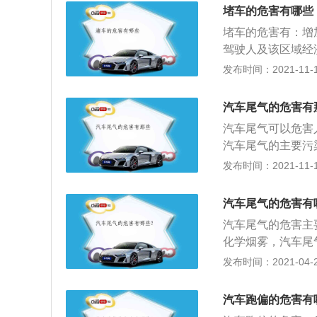
离不彻底关键的原
堵车的危害有哪些
把离合器踩到底，
堵车的危害有：增
驾驶人及该区域经
力，而进一步损害
发布时间：2021-11-10
为常态，人们的身
乘车族居多，且程
汽车尾气的危害有
35.97分钟，而男
汽车尾气可以危害
访者选择了情绪受
汽车尾气的主要污
焦灼感的最多；其
氮氧化物，铅和硫
发布时间：2021-11-10
堵车时，更严重的
中，这样会损害人
研究员魏复盛对此
以吸附金属粉尘，
物，其中包含大量
汽车尾气的危害有
度比氧气快250
尾气污染物不仅刺
汽车尾气的危害主
蛋白，这样会削弱
诊的呼吸系统疾病
化学烟雾，汽车尾
物主要指的是一氧
物质，不但刺激呼
率，损害肺功能；
发布时间：2021-04-28
呼吸系统造成损害
气中的铅化合物会
浅蓝色烟雾。这种
血红素的合成，侵
如果人体铅含量超
汽车跑偏的危害有
造成脑细胞严重损
系统。由于铅尘比