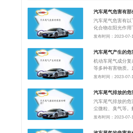
汽车尾气危害有那
汽车尾气危害有以
化合物在阳光作用
光化学烟雾。危害
发布时间：2023-07-17
吸系统疾病。光化
度，妨碍交通。2
汽车尾气产生的危
道进入肺泡，被血
机动车尾气成分复
载氧能力，削弱血
等多种有害物质。
状，重者窒息死亡
民，一般从空气中
发布时间：2023-07-17
很大，其毒性是含
的居民会大大超过
酸，对肺组织产生
中，以肝、肾中的
亚硝酸盐则与血红
汽车尾气排放的危
形式沉积下来。人
发育异常，分泌致
汽车尾气排放的危
脾等脏器中。骨中
气中的浓度达0.
尘微粒、臭气等。
酸碱类药物而破坏
发现有32种多环
排放状况具有直接
发布时间：2023-07-17
铅中毒的症状表现
度达到0.012u
加并堵塞喷油嘴，
欲不振、上腹胀满
车流量越大，肺癌
动。因此，在为汽
者有明显的肝脏损
汽车尾气的危害有