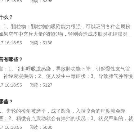
 16:18:55
阅读：5396
弱等疾病，儿童短时间接触后，可造成咳嗽、喉痛等。作为空
之一，汽车尾气中含有大量的有害物质，包括一氧化碳、氮氧
什么？
和固体悬浮颗粒等。
：1、颗粒物：颗粒物的吸附能力很强，可以吸附各种金属粉
如果空气中充斥大量的颗粒物，轻则会造成皮肤炎和结膜炎，
2、一氧化碳：排放超标的为尾气中含有一氧化碳，一氧化碳
 16:18:55
阅读：5136
弱血液的送氧功能，从而给人造成缺氧性伤害；3、温室效
球性的公害，其中汽车尾气的排放是造成温室效应的重要原因
害有哪些？
造成全球气温变暖进而会引起一系列问题，例如冰川融化、物
害：1、引起呼吸道感染，导致肺功能下降，引起慢性支气管
、神经衰弱疾病；2、使人发生中毒症状；3、导致肺气肿等慢
心脏搏动诱发心肌梗塞；4、导致人体组织缺氧，使人头疼、
 16:18:55
阅读：5127
神经机能下降。汽车尾气超标的原因有：1、进气系统进气不
2、缸内积碳，缸内容积变小；3、火花塞点火效率低，汽油未
哪些？
、三元催化堵塞，排气不畅，缸内背压过高造成进气量不足。
1、齿轮的棱角被磨平，成了圆角，入挡咬合的程度就会降
底；2、稍微有点震动就会有掉挡的状况；3、状况严重的，就
挂挡，进而影响到汽车无法正常驾驶，大修变速箱。打齿发生
 16:18:55
阅读：5030
型上，有打齿的状况，键是由于离合器分离不彻底。离合器分