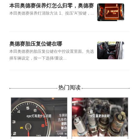
本田奥德赛保养灯怎么归零，奥德赛
保养灯复位清零方法
本田奥德赛保养灯清除方法 1、按压“A”按键，...
奥德赛胎压复位键在哪
本田奥德赛的胎压复位键在中控设置里面。先选
择车辆设定，按一下选择/重设...
热门阅读