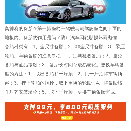
奥德赛的备胎在第一排座椅主驾驶与副驾驶座之间下面的
地板内。备胎的作用是为了防止汽车因轮胎损坏而抛锚。
备胎种类有：1、全尺寸备胎；2、非全尺寸备胎；3、零压
轮胎。车辆备胎的注意事项：1、定期检测备胎；2、避免
备胎与油品接触；3、备胎长时间存放易老化。更换车辆备
胎的方法：1、取出备胎和千斤顶；2、用千斤顶将车辆顶
起；3、拧下轮胎的螺栓，取下更换的轮胎；4、将备胎螺
孔对齐安装螺栓；5、取下千斤顶，更换车辆备胎完成。