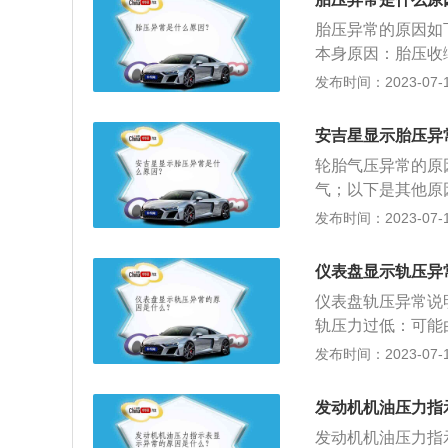
地面的附着面积增
压过高时也会触发
易产生爆胎，使轮
胎压异常的原因如
压，平时对过高的
轮胎磨损。
本身原因：胎压收
胎压行车时间过长
会少量泄露。胎压
发布时间：2023-07-17
压升高，也会使得
都会让轮胎提前报
低胎压行车时间过
脏，发动机的损坏
增加等，其次应避
安吉星显示胎压异
低对汽车的性能和
胎压变低：久未加
轮胎气压异常的原
久未加气的胎压变
气；以下是其他原
传感器损坏：胎压
压异常的原因是：
发布时间：2023-07-17
充气口相连，如果
车休息或是放点气
起。对于传感器的
高，汽车胎压会膨
仪表盘显示轨压异
坏，应尽快到专业
要靠自身的气压原
致会导致胎压监测报
仪表盘轨压异常说
下高速胎压就变成2
轨压力过低：可能
易受周围环境的影
随其他故障出现。
发布时间：2023-07-17
法：轮胎胎压不一
升高到1700ba
警示灯，如果不能
导致轨压跟随性变
发动机机油压力指
过低后果：1、胎
发动机机油压力指
胎压要高一些；2