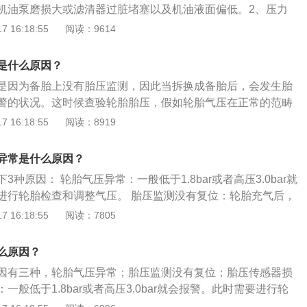
机油泵磨损大或滤清器过脏堵塞以及机油液面偏低。2、压力
钢丝、帘布层也会加剧老化；3、胎压过高，车身重量会集中
因造成的。3、润滑油过稀。4、油路密封差。当表的指针显示
 16:18:55
阅读：9614
致轮胎中心部分快速磨损，也会影响轮胎寿命；4、胎压过高
明发动机部件有故障。如果油表指针显示压力偏低或是仪表指
爆胎的重要原因之一；5、胎压过高时，车辆通过一些起伏路
能是由于机油泵磨损大、滤清器被脏物阻塞、吸油滤网置露出
频率过大；6、当胎压偏低时，会影响车辆的制动性能；7、胎
是什么原因？
、油路中混入空气以及压力表有故障等原因造成的。另外，润
地面积变小后，在低附着力的路面进行紧急制动时会使制动距
是因为备胎上没有胎压监测，因此当拆换成备胎后，会发生胎
xsjiaoliu，相当于聘请了一位移动车专家。油路密封和润滑
发生追尾。
警的状况。这时候查验轮胎胎压，假如轮胎气压在正常的范畴
粘度太大、润滑油油泥沉积太多等也会引起机油压力指示表显
胎压过高或过低的危害：对于轮胎来说，胎压不能过高也不能
 16:18:55
阅读：8919
表即发动机机油压力传感器的工作原理是机油压力传感器里面
导致轮胎与地面的接触面积变小，会导致轮胎的抓地力差，会
利用机油压力推动滑动电阻的电位计移动,改变机油压力表的电
和行驶稳定性。胎压过低在高速行驶时轮胎会出现波浪变形现
置。
异常是什么原因？
使用寿命并且还会增加爆胎的几率。 轮胎标准胎压介绍： 根据
种原因： 轮胎气压异常：一般低于1.8bar或者高压3.0bar就
2008标准的规定和要求，不同轮胎胎压如下：标准型轮胎：2.4-2.
进行轮胎检查和调整气压。 胎压监测没有复位：轮胎充气后，
2.8-2.9bar；最高气压：不应大于3.5bar。
压复位，导致胎压监测系统中记录的还是原先的数据，胎压监
 16:18:55
阅读：7805
。此时只要进行胎压复位即可。 胎压传感器损坏：胎压传感器
压的，直接安装在轮胎内部，与轮胎充气口相连，如果在行驶
么原因？
压传感器，也会导致胎压故障灯亮起。对于传感器的损坏问
因有三种，轮胎气压异常；胎压监测没有复位；胎压传感器损
的配件。 胎压复位：胎压复位是当胎压故障处理完成后，对胎
一般低于1.8bar或者高压3.0bar就会报警。此时需要进行轮
置的胎压监测操作。 胎压复位方法：首先打开点火开关，长按
。胎压监测没有复位：轮胎充气后，没有及时地进行胎压复