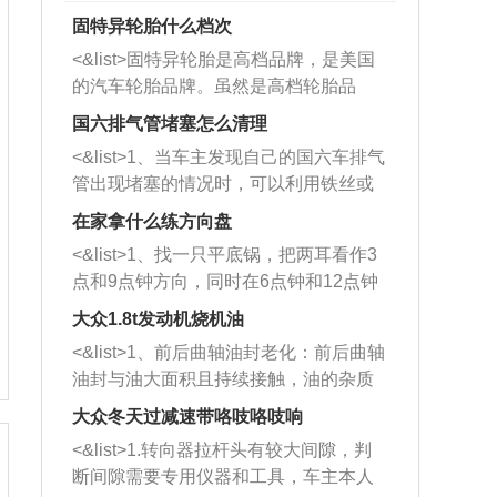
固特异轮胎什么档次
<&list>固特异轮胎是高档品牌，是美国
的汽车轮胎品牌。虽然是高档轮胎品
牌，但是中高低端的轮胎都有生产，这
国六排气管堵塞怎么清理
也是为了更好的开拓市场。
<&list>1、当车主发现自己的国六车排气
管出现堵塞的情况时，可以利用铁丝或
者是细棍，直接将杂物给取出来，如果
在家拿什么练方向盘
堵塞情况比较严重，也可以采取应急措
<&list>1、找一只平底锅，把两耳看作3
施。 <&list>2、直接利用木棍将所有的
点和9点钟方向，同时在6点钟和12点钟
杂物推到排气管里面的位置处，然后将
方向做一个标记。 <&list>2、双手握住
三元催化器拆解开，就可以将堵塞的东
大众1.8t发动机烧机油
平底锅两耳，然后往左打半圈、一圈、
西取出来。但如果是因为积碳过多引起
<&list>1、前后曲轴油封老化：前后曲轴
一圈半的练习，往右同样也要打相同的
的堵塞，就需要将三元催化器泡在草酸
油封与油大面积且持续接触，油的杂质
圈数。 <&list>3、最后强调要反复练
中进行清洗。 <&list>3、也可以利用清
和发动机内持续温度变化使其密封效果
习，这样就可以形成肌肉记忆，在真实
大众冬天过减速带咯吱咯吱响
洗剂对堵塞的情况得到解决，将清洗剂
逐渐减弱，导致渗油或漏油。<&list>2、
驾驶车辆时，不需要记忆也能打好方
放在燃油箱中，与燃油混合后，车辆启
<&list>1.转向器拉杆头有较大间隙，判
活塞间隙过大：积碳会使活塞环与缸体
向。
动时，就可以和汽油一起进入到燃烧
断间隙需要专用仪器和工具，车主本人
的间隙扩大，导致机油流入燃烧室中，