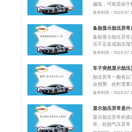
偏低，可能是由于
加剧，而且内部的
表本身有故障等原
发布时间：2023-07-17
在胎面中心上，导
油压不正常时，说
或过低是造成车辆
针显示波动大，可
面时会令车身跳动
备胎显示胎压异常
油面、机油液面低
压过高，轮胎的接
备胎显示胎压异常
滑油粘度偏低、关注
离变得更长，容易
压不足造成胎压报
性差、润滑油过冷
内，则能够应用。
发布时间：2023-07-17
示异常。机油压力
过低。胎压过高会
有一个滑动电阻,
影响汽车的操控性
流,改变指针的位
车子突然显示胎压
象，会影响轮胎的
胎压异常一般有以下3
国际GBT2978-
会报警。此时需要
5bar；增强型轮胎：
没有及时地进行胎
发布时间：2023-07-17
测指示灯亮就会亮
是用来监测轮胎胎
显示胎压异常是什
中轮胎被磕顶坏胎
显示胎压异常的原
题，只能更换全新
坏。轮胎气压异常：
压监测系统进行重
胎检查和调整气压