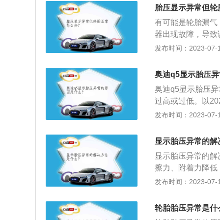
ar就会报警。此
胎压显示异常但轮
后，没有及时地进
有可能是轮胎漏气
压监测指示灯亮就
器出现故障，导致
感器是用来监测轮
可直接进行充气至
发布时间：2023-07-17
行驶中轮胎被磕顶
被扎，就需要及时
问题，只能更换全
段时间后提示胎压
奥迪q5显示胎压
议检查轮毂并更换
奥迪q5显示胎压
量轮胎的气压，使
过高或过低。以20
上。
m、宽1893mm、
发布时间：2023-07-17
5kg。2020款
载了2.0l涡轮增压
显示胎压异常的解
0nm，与其匹配的
显示胎压异常的解
擦力、附着力降低
容易造成爆胎；3
发布时间：2023-07-17
的震动变大，影响
形，胎体弹性下降
轮胎胎压异常是什
路面的钉子、玻璃