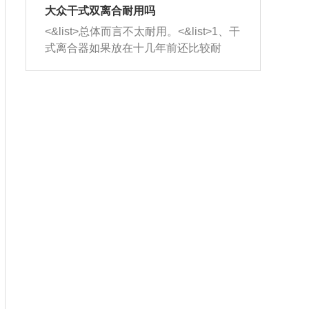
室，最后形成废气排出，就可以让三元
无法制作，需要将车辆送到修理厂或4s
造成烧机油。<&list>3、机油粘度。使用
大众干式双离合耐用吗
催化器得到清洗，排气管堵塞的情况就
店；<&list>2.车辆半轴套管防尘罩破
机油粘度过小的话，同样会有烧机油现
<&list>总体而言不太耐用。<&list>1、干
能够得到解决。
裂，破裂后会出现漏油现象，使半轴磨
象，机油粘度过小具有很好的流动性，
式离合器如果放在十几年前还比较耐
损严重，磨损的半轴容易损坏，产生异
容易窜入到气缸内，参与燃烧。<&list>
用，但是由于现在的汽车发动机动力输
响；<&list>3.稳定器的转向胶套和球头
4、机油量。机油量过多，机油压力过
出越来越高，使得干式离合器散热不足
老化，一般是使用时间过长造成的。解
大，会将部分机油压入气缸内，也会出
的缺陷也逐渐暴露出来。<&list>2、由于
决方法是更换新的质量好的转向橡胶套
现烧机油。<&list>5、机油滤清器堵塞：
干式双离合的工作环境暴露在空气中，
和球头。
会导致进气不畅，使进气压力下降，形
而离合器的散热也是通离合器罩上面的
成负压，使机油在负压的情况下吸入燃
几个小孔来进行散热。但是在行驶过程
烧室引起烧机油。<&list>6、正时齿轮或
中变速箱需要换挡，就不得不使得离合
链条磨损：正时齿轮或链条的磨损会引
器频繁工作。<&list>3、长时间的低速行
起气阀和曲轴的正时不同步。由于轮齿
驶以及过于频繁的启停，导致离合器的
或链条磨损产生的过量侧隙，使得发动
温度不断升高，而低速行驶时空气流动
机的调节无法实现：前一圈的正时和下
效率不高，无法将离合器中的热量有效
一圈可能就不一样。当气阀和活塞的运
的带走，导致离合器内部的温度不断升
动不同步时，会造成过大的机油消耗。
高，加速离合器的磨损。
解决方法：更换正时齿轮或链条。<&list
>7、内垫圈、进风口破裂：新的发动机
设计中，经常采用各种由金属和其他材