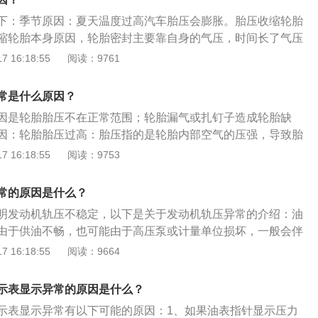
大，车辆耗油上升，方向盘变沉，影响驾驶，轮胎容易发热，
胎压监测灯亮。解决方法：胎压过高，应注意车辆的标准胎
胎胎体变大，轮胎内外侧容易出现裂缝，加速橡胶老化，加快
下：季节原因：夏天温度过高汽车胎压会膨胀。胎压收缩轮胎
胎压进行调整，避免胎压过高导致爆胎、侧翻等事故。3、低
缩轮胎本身原因，轮胎密封主要靠自身的气压，时间长了气压
：如果某个轮胎胎压过低，高速运转使胎温升高，进而引起胎
过高胎面中间会过度磨损，胎压过低胎面两边会过度磨损，这
 16:18:55
阅读：9761
胎压监测报警，这时应及时停车休息或更换备胎。解决方法：
废。胎压是轮胎内部空气的压强，在保养上发动机是汽车的心
长，首先应提升汽车胎压，避免低胎压引发的转向困难、油耗
将导致汽车生命的耗尽，轮胎的胎压是汽车的血压，胎压的高
免过长时间行车，平缓行驶节奏，保护轮胎。4、久未加气的
常是什么原因？
动力有着重要的作用。
气的轮胎胎压往往过低，此时胎压监测就会报警。解决方法：
因是轮胎胎压不在正常范围；轮胎漏气或扎钉子造成轮胎缺
低，应定时检查汽车胎压，对过低的胎压进行充气。5、胎压
因：轮胎胎压过高：胎压指的是轮胎内部空气的压强，导致胎
传感器是用来监测轮胎胎压的，直接安装在轮胎内部，与轮胎
轮胎被扎，导致胎压过低；长时间高速开车胎压过高，可以停
 16:18:55
阅读：9753
在行驶中轮胎被磕顶坏胎压传感器，也会导致胎压故障灯亮
；胎压过低长时间行车，需要充气。季节原因：夏天温度过
损坏问题，只能更换全新的配件。解决方法：胎压传感器损
胀，冬季气温较低，汽车胎压收缩轮胎本身原因，轮胎密封主
常的原因是什么？
维修点更换胎压传感器。6、轮胎胎压不一致：轮胎胎压不一
因，时间过长，少量会气压泄露。
警。例如，之前胎压系统设置的胎压值是2.2bar，可能跑一
明发动机轨压不稳定，以下是关于发动机轨压异常的介绍：油
.4bar，胎压灯就会亮起。这是因为轮胎中加入的是氧气，容
由于供油不畅，也可能由于高压泵或计量单位损坏，一般会伴
响，在热胀冷缩的情况下，就会让胎压变得不一致。解决方
油轨压力过高：回油不畅使高压部分的油进入油轨，导致压力
 16:18:55
阅读：9664
致，可以对车辆的胎压设置进行复位处理，并检查是否还会亮
r以上造成油轨压力过高。油轨压力不正常：供油不畅或者有空气
消除，则还是需要到专业维修点排查隐患并修理。胎压过高或
差，实际油轨压力比设定值低，从而导致油轨压力不正常。
示表显示异常的原因是什么？
压会影响汽车的油耗，最明显的是胎压低，车辆肯定会比正常
示表显示异常有以下可能的原因：1、如果油表指针显示压力
、偏低的胎压会导致车身重量集中在胎面两侧，不仅胎侧变形