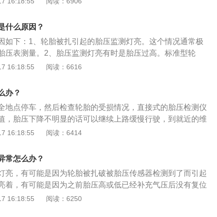
 16:18:55
阅读：6906
，听到“咚”的一声之后放开，胎压监测系统就会存储此时的正
系统中记录的还是原先的数据，胎压监测指示灯亮就会亮。此
清除原先的数据，最后仪表盘的故障灯熄灭，胎压复位就完成
位即可。胎压传感器损坏：胎压传感器是用来监测轮胎胎压
是什么原因？
胎内部，与轮胎充气口相连，如果在行驶中轮胎被磕顶坏胎压
因如下：1、轮胎被扎引起的胎压监测灯亮。这个情况通常极
胎压故障灯亮起。对于传感器的损坏问题，只能更换全新的配
胎压表测量。2、胎压监测灯亮有时是胎压过高。标准型轮
r；增强型轮胎：2.8-2.9bar；最高气压：不应大于3.5bar。所以当
 16:18:55
阅读：6616
ar也会触发胎压监测灯亮。3、低胎压行车时间过长引起的胎压监
通常发生在：某个轮胎胎压过低，高速运转使胎温升高，进而
么办？
这时应及时停车休息或更换备胎。4、久未加气的胎压变低引
全地点停车，然后检查轮胎的受损情况，直接式的胎压检测仪
。当气压低于1.8以下时，引起的胎压监测灯亮。
值，胎压下降不明显的话可以继续上路缓慢行驶，到就近的维
果胎压下降很快，那必须更换备胎后再继续行驶。以下关于汽
 16:18:55
阅读：6414
前轮在空载时的胎压在2.2至2.3bar，满载时的胎压在2.4至2.
载时的胎压在2.4至2.5bar，满载时的胎压在2.6至2.8bar。
异常怎么办？
灯亮，有可能是因为轮胎被扎破被胎压传感器检测到了而引起
亮着，有可能是因为之前胎压高或低已经补充气压后没有复位
压灯还亮着，还有可能是胎压传感器出现故障了导致胎压灯亮
 16:18:55
阅读：6250
以下3种原因：轮胎气压异常：一般低于1.8bar或者高压3.0b