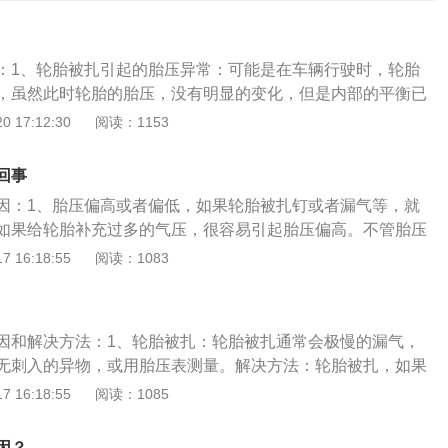
：1、轮胎被扎引起的胎压异常：可能是在车辆行驶时，轮胎
，虽然此时轮胎的胎压，没有明显的变化，但是内部的平衡已
办法：需要及时进行补胎。2、轮胎压力传感器故障：当轮胎
 17:12:30
阅读：1153
时，容易造成胎压传感器故障，导致胎压异常。在这种情况
店更换轮胎压力传感器。3、季节原因：夏天温度过高，汽车胎
回事
温较低，汽车胎压收缩，这是正常现象。4、轮胎密封出现问
因：1、胎压偏高或者偏低，如果轮胎被扎钉或者漏气等，就
段时间后，轮胎老化导致轮胎的密封效果变差，导致少量气压
如果给轮胎补充过多的气压，很容易引起胎压偏高。不管胎压
压下降，导致胎压异常。在这种情况下，有必要更换新轮胎。
会引起轮胎压力异常；解决方法：需检查胎压偏高或者偏低的
 16:18:55
阅读：1083
的胎压模块：如果车主近期更换过轮胎，可能是没有重置车辆
胎压进行调整，或更换轮胎；2、轮胎本身因素，当轮胎使用
将车辆开回4s店，让工作人员进行调整。6、轮胎气压高或
老化导致轮胎的密封效果变差，使得少量的气压泄漏出去，最
或者长时间停放，会导致胎压偏低。如果给轮胎加太多气压或
造成轮胎压力异常；解决方法：需更换轮胎即可；3、胎压传
容易造成胎压高。当胎压偏高时，可以选择释放部分气压。如
因和解决方法：1、轮胎被扎：轮胎被扎通常会极慢的漏气，
轮胎或者有发生剧烈的碰撞后，很容易引起胎压传感器故障，
能需要根据情况修理轮胎或更换全新轮胎。胎压过高或过低的
无刺入的异物，或用胎压表测量。解决方法：轮胎被扎，如果
；解决方法：需更换胎压传感器即可；4、汽车换胎或者补胎
高，会增加轮胎与地面的摩擦力，使轮胎附着力降低，影响汽
行驶到最近的专业维修点更换轮胎；如果被扎的较为严重，则
 16:18:55
阅读：1085
进行重置；解决方法：需将胎压模块重置即可。汽车胎压监测
的舒适性，使轮胎中央花纹加速磨损减少轮胎使用寿命，车身
专业救援力量。2、胎压过高：标准型轮胎的胎压在2.4-2.5b
用ABS的感测功能来比较轮胎的旋转圈数，胎压不足的轮胎圆
胎老化，耐磨性能变差，容易爆胎；2、胎压过低，使轮胎与
压在2.8-2.9bar；最高气压不应大于3.5bar。所以当有轮胎胎
轮胎有一只胎压不足，行驶时旋转圈数便会和其他轮胎不同。
因？