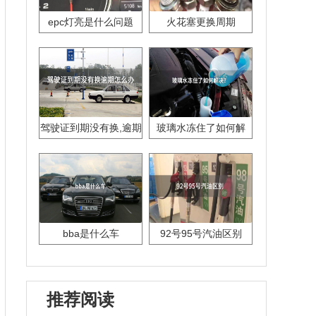
epc灯亮是什么问题
火花塞更换周期
驾驶证到期没有换,逾期
玻璃水冻住了如何解
怎么办??
决？
bba是什么车
92号95号汽油区别
推荐阅读