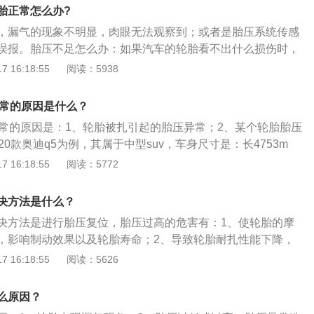
时需要进行轮胎检查和调整气压。胎压监测没有复位：轮胎充气
胎正常怎么办?
行胎压复位，导致胎压监测系统中记录的还是原先的数据，胎
，漏气的现象不明显，肉眼无法观察到；或者是胎压系统传感
会亮。此时只要进行胎压复位即可。胎压传感器损坏：胎压传
误报。胎压不足怎么办：如果汽车的轮胎看不出什么损伤时，
胎胎压的，直接安装在轮胎内部，与轮胎充气口相连，如果在
正常胎压后，复位胎压系统就行。如果检查汽车轮胎发现轮胎
 16:18:55
阅读：5938
坏胎压传感器，也会导致胎压故障灯亮起。对于传感器的损坏
开到汽车维修店进行补胎后，再重新充气即可。如果充完气一
新的配件。
不足，但轮胎没有破洞，可能是因为轮毂变形造成的漏气，建
异常的原因是什么？
。胎压监测的工作原理是：利用安装在轮胎里的压力传感器测
异常的原因是：1、轮胎被扎引起的胎压异常；2、某个轮胎胎压
用无线发射器将压力信息从轮胎内部发送到中央接收器模块
20款奥迪q5为例，其属于中型suv，车身尺寸是：长4753m
高1659mm，轴距为2908mm，油箱容积为73l，车身重量为185
 16:18:55
阅读：5772
奥迪q5前悬架是五连杆独立悬架，后悬架是五连杆独立悬架，其搭
发动机，最大马力是190ps，最大功率是140kw，最大扭矩是32
决方法是什么？
是7挡双离合变速箱。
决方法是进行胎压复位，胎压过高的危害有：1、使轮胎的摩
，影响制动效果以及轮胎寿命；2、导致轮胎耐扎性能下降，
、加速轮胎胎面中央的花纹局部磨损，使轮胎寿命下降，车身
 16:18:55
阅读：5626
到其他零部件的寿命；4、导致轮胎帘线受到过度的伸张变
，使汽车在行驶中受到的负荷增大，耐轧性能下降；5、遇到
么原因？
尖锐物体容易扎入胎内，受到冲击产生内裂和爆破，造成爆