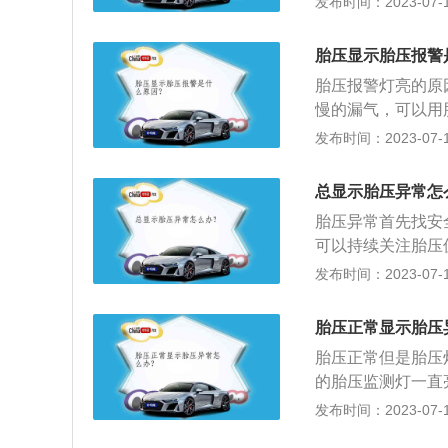
发布时间：2023-07-17
胎压监测复位按钮
位，导致胎压监测
常胎压数据，自动
时只要进行胎压复
了。
胎压显示胎压报警
的，直接安装在轮
胎压报警灯亮的原
传感器，也会导致
慢的漏气，可以用
件。
胎：2.4-2.5ba
发布时间：2023-07-17
有轮胎超过3.0b
测灯亮。这种情况
总显示胎压异常怎
引起的胎压升高，
胎压异常首先找安
起的胎压监测灯亮
可以持续关注胎压
修点进行维修。如
发布时间：2023-07-17
车胎压标准介绍：1.
5bar。2.后轮在空
胎压正常显示胎压
胎压正常但是胎压
的胎压监测灯一直
胎压设置，导致胎
发布时间：2023-07-17
等。胎压异常一般有