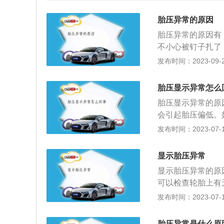
胎压异常的原因
胎压异常的原因有
不小心被钉子扎了
经被打破了。解决
发布时间：2023-09-20
被拆解或剧烈碰撞
下，有必要去4S
胎压显示异常怎么
压会膨胀；冬季气
胎压显示异常的原
题：当轮胎使用一
会引起胎压偏低。
外泄，最终导致胎
偏高或者偏低，都
发布时间：2023-07-17
5、没有重置车辆
原因，然后对轮胎
的胎压模块。建议
一段时间后，轮胎
低：如果轮胎漏气
显示胎压异常
终引起胎压下降，
者长时间开车，很
显示胎压异常的原
感器故障，当拆装
果轮胎漏气，您可
可以检查轮胎上有
导致轮胎压力异常
危害：1、胎压过
不严重，可以缓慢
发布时间：2023-07-17
以后，胎压模块未
车制动效果和驾驶
需要立即停车，请求
的工作原理是：利
震动变大，加速轮
ar；增强型轮胎的胎
周长会变短，四只
胎压异常是什么原