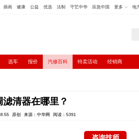
插画
健康
公益
优选
法制
守艺中华
应急中国
更多
地
选车
报价
汽修百科
特卖活动
经销商
调滤清器在哪里？
8:55
原创
来源：中华网
阅读：5391
咨询技师