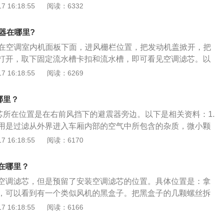
空气吹去浮尘，不要用水清洗。2、滤芯内活性炭过滤功能会
 16:18:55
阅读：6332
S店更换滤芯。3、建议在行驶1万公里或是一年左右更换一次。
种选择，滤纸型最简单常见，还有一种带有活性炭滤芯，具有
器在哪里?
能。5、最新的滤芯是HEPA空调滤芯，可以过滤PM2.5。
芯在空调室内机面板下面，进风栅栏位置，把发动机盖掀开，把
打开，取下固定流水槽卡扣和流水槽，即可看见空调滤芯。以
的更多资料：1、空调滤芯的作用：吸附空气中，水份、煤
 16:18:55
阅读：6269
碳氧化物、SO2、CO2等；有强力和持久的吸附水份的能力；
清洁而不滋生细菌，创造健康环境；能有效分隔空气中，灰
哪里？
粒等固体杂质；能有效拦截花粉，保证司乘人员不会过敏反应
滤芯所在位置是在右前风挡下的避震器旁边。以下是相关资料：1.
、空调滤清器的更换时间和周期一般为汽车行驶8000-10000
用是过滤从外界进入车厢内部的空气中所包含的杂质，微小颗
根据行车的外界环境来定，如果环境干湿度对比大，常年气候
，工业废气和灰尘等，是空气的净洁，程度提高，保持车内的
 16:18:55
阅读：6170
提前更换。
车在开着空调行驶时,要吸入外部空气进入车厢内,但空气中含有许
灰尘、花粉、煤烟、研磨颗粒、臭氧、异味、氮氧化物、二氧化
在哪里？
等。3.如果没有空调滤清器过滤，一但这些颗粒进入车厢内，
空调滤芯，但是预留了安装空调滤芯的位置。具体位置是：拿
污染，冷却系统性能降低，而且人体吸入粉尘及有害气体后使
，可以看到有一个类似风机的黑盒子。把黑盒子的几颗螺丝拆
部受损，受臭氧刺激而心情烦躁，还有异味的影响，都影响行
空调滤芯就放在里面。以下是空调滤芯的相关介绍：1、汽车
 16:18:55
阅读：6166
外部空气时，因为有空调滤芯的存在，可以将空气中的各种颗