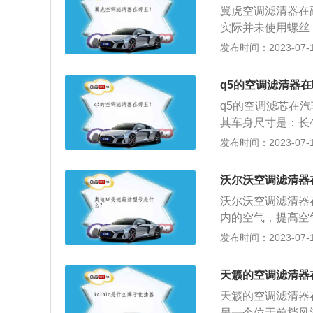
翼虎空调滤清器在
实际并未使用螺丝
进行撬开即可看到空
发布时间：2023-07-17
701毫米，轴距为
率分别为181千瓦
q5的空调滤清器
型上配备了四驱系
q5的空调滤芯在汽
互联网汽车智能系
其车身尺寸是：长46
音乐、美食智能推
积为75l，行李箱容
发布时间：2023-07-17
w，最大功率转速是
是每分钟1500到
沃尔沃空调滤清器
沃尔沃空调滤清器
内的空气，提高空
空气中所包含的杂
发布时间：2023-07-17
统；3、防止玻璃雾
是：长4688mm、
天籁的空调滤清器
g。
天籁的空调滤清器
另一个位于前挡风