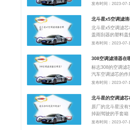
理空调滤芯用压缩
发布时间：2023-07-17
减退，应定期在4
4、空调滤芯有多
北斗星x5空调滤清
防潮和吸附异味的功
北斗星x5空调滤
盖雨刮器的塑料盖
下是关于空调滤芯
发布时间：2023-07-17
烟、臭氧、异味、
能保证驾乘室空气
308空调滤清器在
尘、芯粉、研磨颗
标志308的空调
而影响行车安全。2
汽车空调滤芯的作
公里时更换，也可
粒物，花粉，细菌
发布时间：2023-07-17
干燥，风沙大，应
空气质量。2.汽
多不同的颗粒,如
北斗星的空调滤芯
硫、二氧化碳、苯
原厂的北斗星没有
不但使汽车空调受
掉副驾驶的手套箱
人有过敏反应，肺
掉，拿下黑盒子，
发布时间：2023-07-17
车安全。
在行驶过程中吸入