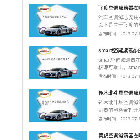
粒物，包括灰尘，
飞度空调滤清器在
厢会使汽车空调受
汽车空调滤芯安装
生过敏反应。3、
以下是关于飞度的
含有活性炭，有活
飞度于2014年5月
发布时间：2023-07-17
周期一般是每行驶
家售出超过470万辆
EC发动机，CVT无
smart空调滤清
性控制系统，三模
smart空调滤
辅助系统，智能屏
板即可取出。smar
车身尺寸是：长26
发布时间：2023-07-17
容积为28升，行李箱容
涡轮增压直列3缸
铃木北斗星空调滤
是每分钟5500转。
铃木北斗星空调滤
刮器的塑料盖打开
部的空气使空气的
发布时间：2023-07-17
颗粒物、花粉、细
的长宽高分别为340
翼虎空调滤清器在
麦弗逊式独立悬架