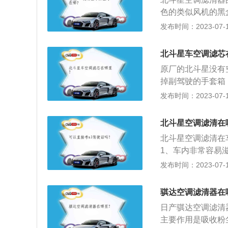
是各类高挡汽车、
色的类似风机的黑
3、过滤从外界进
面。3、将滤芯取
发布时间：2023-07-17
空气中所包含的杂
扩展内容：空调滤
器的效果是防止这
氧化物、SO2、
气环境，保护车内
北斗星车空调滤芯
气清洁而不滋生细
原厂的北斗星没有
过敏反应而影响行
掉副驾驶的手套箱
掉，拿下黑盒子，
发布时间：2023-07-17
在行驶过程中吸入
粒物，包括灰尘，
北斗星空调滤清在
厢会使汽车空调受
北斗星空调滤清在
生过敏反应。3、
1、车内非常容易
含有活性炭，有活
保养的时候，可以
发布时间：2023-07-17
周期一般是每行驶
理一下继续使用，
滤芯的时候，一定
骐达空调滤清器在
理。
日产骐达空调滤清
主要作用是吸收粉