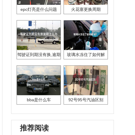
epc灯亮是什么问题
火花塞更换周期
驾驶证到期没有换,逾期
玻璃水冻住了如何解
怎么办??
决？
bba是什么车
92号95号汽油区别
推荐阅读