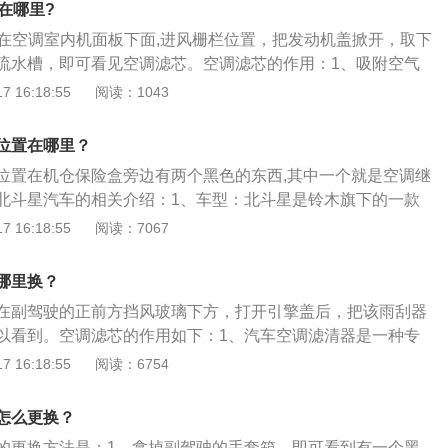
在哪里?
芯在空调室内机面板下面,进风栅栏位置，把发动机盖掀开，取下
流水槽，即可看见空调滤芯。空调滤芯的作用：1、吸附空气
臭氧、异味、碳氧化物、SO2、CO2等；2、有强力和持久的
 16:18:55
阅读：1043
保证驾乘室空气清洁而不滋生细菌，创造分健康环境；4、能有
尘、芯粉、研磨颗粒等固体杂质；5、能有效拦截花粉，保证
位置在哪里？
反应而影响行车安全。空调滤清器能起来抑制灰尘和颗粒物进
位置在机仓保险盒旁边有两个黑色的东西,其中一个就是空调继
系列空调滤清器，就能在空气经过阻流的很短时间段里利用颗
北斗星汽车的相关介绍：1、车型：北斗星是铃木旗下的一款
理性能，吸附空气中其它的微小物和更多的有害物质。所以做
在国内受到了无数消费者的欢迎。2、动力：北斗星全系使用
 16:18:55
阅读：7067
系列空调滤清器的效果要比普通的滤清器好很多。
发动机，这款发动机有97马力和120牛米的最大扭矩，这款发动
6000转每分钟，最大扭矩转速为3600转每分钟。3、变速
哪里换？
载了多点电喷技术，并且使用了铝合金缸盖缸体。与这款发动
在副驾驶的正前方挡风玻璃下方，打开引擎盖后，把该雨刮器
变速箱。4、车身尺寸：北斗星的长宽高分别是3400毫米，15
以看到。空调滤芯的作用如下：1、汽车空调滤清器是一种专
米，轴距为2335毫米。
空气净化的过滤器。采用高效吸附材料活性炭与长丝无纺布复
 16:18:55
阅读：6754
布。结构紧凑，能有效过滤烟臭、花粉、尘埃、有害气体和各
器还能高效过滤吸附颗粒杂质达到滤油、净化空气性能的同
怎么更换？
除TVOC、苯、酚、氨、甲醛、二甲苯、苯乙烯等有机气体，
的更换方法是：1、拿掉副驾驶的手套箱，即可看到有一个黑