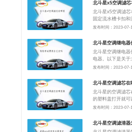
北斗星x5空调滤芯
北斗星x5空调滤
固定流水槽卡扣和
中，水份、煤烟、
发布时间：2023-07-17
吸附水份；3、能
效分隔空气中，灰
北斗星空调继电器
司乘人员不会过敏
北斗星空调继电器
入的作用，活性炭
电器。以下是关于
粒活性炭本身的物
微型汽车，这款车
发布时间：2023-07-17
比较的话，活性炭
了1.4升自然吸气
机的最大功率转速为
北斗星空调滤芯在
箱：这款发动机搭
北斗星的空调滤芯
机匹配的是5速手动
的塑料盖打开就可
75毫米，1670毫
门用于汽车室厢内
发布时间：2023-07-17
合的活性炭复合滤
种异味。2、滤清
北斗星空调滤清器
时，又能很好地去
北斗星空调滤清器