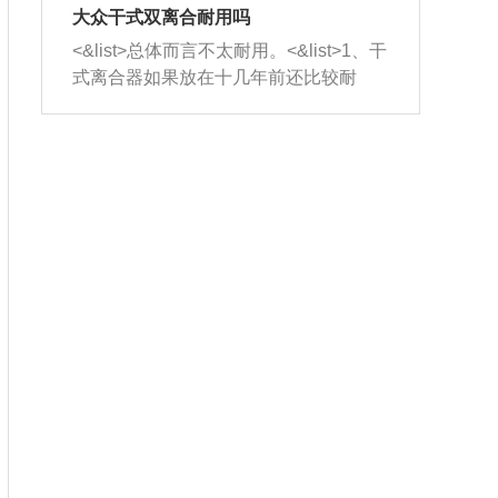
室，最后形成废气排出，就可以让三元
无法制作，需要将车辆送到修理厂或4s
造成烧机油。<&list>3、机油粘度。使用
大众干式双离合耐用吗
催化器得到清洗，排气管堵塞的情况就
店；<&list>2.车辆半轴套管防尘罩破
机油粘度过小的话，同样会有烧机油现
<&list>总体而言不太耐用。<&list>1、干
能够得到解决。
裂，破裂后会出现漏油现象，使半轴磨
象，机油粘度过小具有很好的流动性，
式离合器如果放在十几年前还比较耐
损严重，磨损的半轴容易损坏，产生异
容易窜入到气缸内，参与燃烧。<&list>
用，但是由于现在的汽车发动机动力输
响；<&list>3.稳定器的转向胶套和球头
4、机油量。机油量过多，机油压力过
出越来越高，使得干式离合器散热不足
老化，一般是使用时间过长造成的。解
大，会将部分机油压入气缸内，也会出
的缺陷也逐渐暴露出来。<&list>2、由于
决方法是更换新的质量好的转向橡胶套
现烧机油。<&list>5、机油滤清器堵塞：
干式双离合的工作环境暴露在空气中，
和球头。
会导致进气不畅，使进气压力下降，形
而离合器的散热也是通离合器罩上面的
成负压，使机油在负压的情况下吸入燃
几个小孔来进行散热。但是在行驶过程
烧室引起烧机油。<&list>6、正时齿轮或
中变速箱需要换挡，就不得不使得离合
链条磨损：正时齿轮或链条的磨损会引
器频繁工作。<&list>3、长时间的低速行
起气阀和曲轴的正时不同步。由于轮齿
驶以及过于频繁的启停，导致离合器的
或链条磨损产生的过量侧隙，使得发动
温度不断升高，而低速行驶时空气流动
机的调节无法实现：前一圈的正时和下
效率不高，无法将离合器中的热量有效
一圈可能就不一样。当气阀和活塞的运
的带走，导致离合器内部的温度不断升
动不同步时，会造成过大的机油消耗。
高，加速离合器的磨损。
解决方法：更换正时齿轮或链条。<&list
>7、内垫圈、进风口破裂：新的发动机
设计中，经常采用各种由金属和其他材