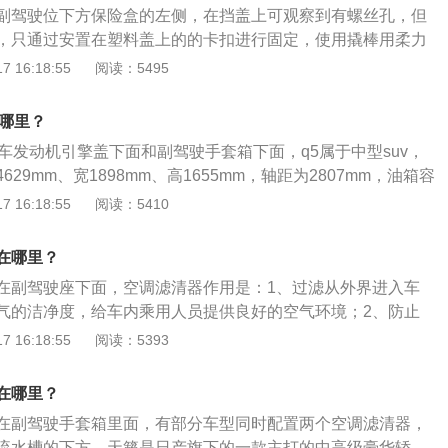
副驾驶位下方保险盒的左侧，在挡盖上可观察到有螺丝孔，但
，只通过安置在塑料盖上的的卡扣进行固定，使用撬棒用柔力
调滤清器。翼虎的车身尺寸分别为4524毫米、1838毫米、1
 16:18:55
阅读：5495
2690毫米。该车分别搭载1.5T和2.0T两款发动机，最大输出功
和245千瓦，与之匹配的是6挡手自一体变速箱，同时在2.0T车
在哪里？
统。该车内饰方面装备了10英寸中控液晶显示屏，内嵌了新的
车发动机引擎盖下面和副驾驶手套箱下面，q5属于中型suv，
统，中控支持多点触控与手机互联，实现车辆远程启动、在线
29mm、宽1898mm、高1655mm，轴距为2807mm，油箱容
荐等功能。
积为540l。q5搭载了2.0t涡轮增压发动机，最大功率是169k
 16:18:55
阅读：5410
每分钟4300到6000rpm，最大扭矩是350nm，最大扭矩转速
4200rpm，与其匹配的是8挡手自一体变速箱。
在哪里？
在副驾驶座下面，空调滤清器作用是：1、过滤从外界进入车
气的洁净度，给车内乘用人员提供良好的空气环境；2、防止
质、微小颗粒物、花粉、细菌、工业废气和灰尘破坏空调系
 16:18:55
阅读：5393
化。以2020款沃尔沃xc60为例，其属于中型suv，车身尺寸
宽1902mm、高1658mm，轴距为2865mm，整备质量为1801k
在哪里？
在副驾驶手套箱里面，有部分车型同时配置两个空调滤清器，
流水槽的下方。天籁是日产旗下的一款主打的中高级豪华轿