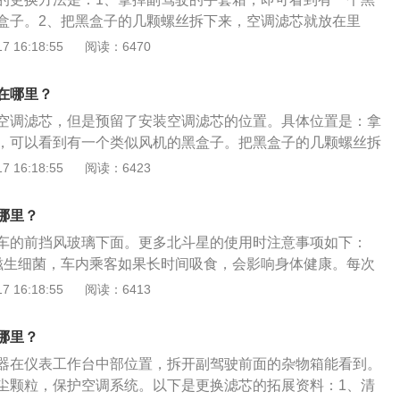
轿车、商务用车中作汽车空调滤清器用的一种理想的材料。
盒子。2、把黑盒子的几颗螺丝拆下来，空调滤芯就放在里
入车厢内部的空气使空气的洁净度提高，一般的过滤物质是指
出，换上新滤芯，放好黑盒子，拧好螺丝，装好手套箱即可。
 16:18:55
阅读：6470
质，微小颗粒物、花粉、细菌、工业废气和灰尘等，空调滤清
芯的作用是：1、吸附空气中，水份、煤烟、臭氧、异味、碳
类物质进入空调系统破坏空调系统，给车内乘用人员良好的空
CO2等；2、有强力和持久的吸附水份的能力；能保证驾乘室空
人员的身体健康，还有就是防止玻璃雾化。
在哪里？
菌，创造健康环境；3、能有效拦截花粉，保证司乘人员不会
空调滤芯，但是预留了安装空调滤芯的位置。具体位置是：拿
车安全。
，可以看到有一个类似风机的黑盒子。把黑盒子的几颗螺丝拆
空调滤芯就放在里面。以下是空调滤芯的相关介绍：1、汽车
 16:18:55
阅读：6423
外部空气时，因为有空调滤芯的存在，可以将空气中的各种颗
花粉等隔离在外。2、如果没有空调滤芯，这些颗粒物进入车
哪里？
污染，导致冷却系统的性能下降，而且人体吸入颗粒物可能发
车的前挡风玻璃下面。更多北斗星的使用时注意事项如下：
汽车使用的空调滤芯有两种类型，一种是没有活性炭，一种是
滋生细菌，车内乘客如果长时间吸食，会影响身体健康。每次
性炭的空调滤芯，还可以吸附大量异味。4、空调滤芯的更换
查看一下空调滤芯是否有堵塞现象。如果堵塞不严重，可以清
 16:18:55
阅读：6413
1万公里更换一次，空调滤芯不能使用清水清洗。
没有必要直接更换。2、要及时更换新的空调滤芯。清理空调
不要用水，一般都是用压缩空气从反面吹空调滤芯来进行清
哪里？
器在仪表工作台中部位置，拆开副驾驶前面的杂物箱能看到。
尘颗粒，保护空调系统。以下是更换滤芯的拓展资料：1、清