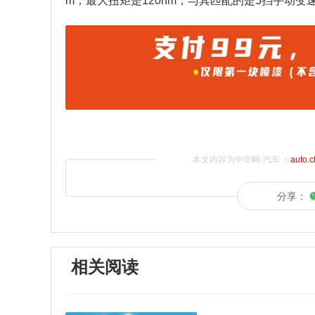
m，最大扭矩是120nm，与其匹配的是5挡手动变
本文内容为中华网·汽车（
auto.
分享：
相关阅读