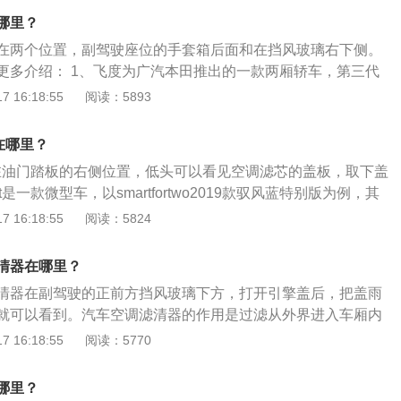
花粉等隔离在外。2、如果没有空调滤芯，这些颗粒物进入车
哪里？
污染，导致冷却系统的性能下降，而且人体吸入颗粒物可能发
在两个位置，副驾驶座位的手套箱后面和在挡风玻璃右下侧。
汽车使用的空调滤芯有两种类型，一种是没有活性炭，一种是
更多介绍： 1、飞度为广汽本田推出的一款两厢轿车，第三代
性炭的空调滤芯，还可以吸附大量异味。4、空调滤芯的更换
29日上市。 2、飞度自2001年推出以来，已在全世界115个国
 16:18:55
阅读：5893
1万公里更换一次，空调滤芯不能使用清水清洗。
。 3、飞度搭载Honda全新EDT发动机，1.5L直喷DOHCi-VT
级变速器，Idle-stop发动机节能自动启停系统，VSA车辆稳定
器在哪里？
式后视摄像显示系统，ESS紧急刹车警示系统，HSA斜坡起动
清器在油门踏板的右侧位置，低头可以看见空调滤芯的盖板，取下盖
互联系统等十大领先同级别的先进科技。
t是一款微型车，以smartfortwo2019款驭风蓝特别版为例，其
95毫米、宽1663毫米、高1555毫米，轴距为1873毫米，油箱
 16:18:55
阅读：5824
积是350升。smartfortwo2019款驭风蓝特别版搭载了0.9t
发动机，最大马力是90匹，最大功率是66千瓦，最大功率转速
清器在哪里？
清器在副驾驶的正前方挡风玻璃下方，打开引擎盖后，把盖雨
就可以看到。汽车空调滤清器的作用是过滤从外界进入车厢内
洁净度提高，一般的过滤物质是指空气中所包含的杂质，微小
 16:18:55
阅读：5770
菌、工业废气和灰尘等。铃木北斗星是一款微型汽车，这款车
0mm、1575mm、1670mm，轴距为2335mm，前悬架使用了
哪里？
，后悬架使用了非独立单纵摆臂式。