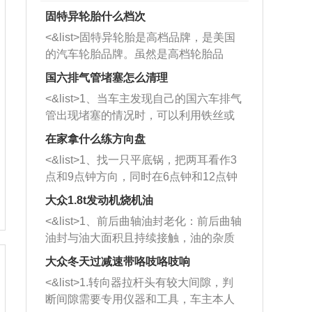
固特异轮胎什么档次
<&list>固特异轮胎是高档品牌，是美国
的汽车轮胎品牌。虽然是高档轮胎品
牌，但是中高低端的轮胎都有生产，这
国六排气管堵塞怎么清理
也是为了更好的开拓市场。
<&list>1、当车主发现自己的国六车排气
管出现堵塞的情况时，可以利用铁丝或
者是细棍，直接将杂物给取出来，如果
在家拿什么练方向盘
堵塞情况比较严重，也可以采取应急措
<&list>1、找一只平底锅，把两耳看作3
施。 <&list>2、直接利用木棍将所有的
点和9点钟方向，同时在6点钟和12点钟
杂物推到排气管里面的位置处，然后将
方向做一个标记。 <&list>2、双手握住
三元催化器拆解开，就可以将堵塞的东
大众1.8t发动机烧机油
平底锅两耳，然后往左打半圈、一圈、
西取出来。但如果是因为积碳过多引起
<&list>1、前后曲轴油封老化：前后曲轴
一圈半的练习，往右同样也要打相同的
的堵塞，就需要将三元催化器泡在草酸
油封与油大面积且持续接触，油的杂质
圈数。 <&list>3、最后强调要反复练
中进行清洗。 <&list>3、也可以利用清
和发动机内持续温度变化使其密封效果
习，这样就可以形成肌肉记忆，在真实
大众冬天过减速带咯吱咯吱响
洗剂对堵塞的情况得到解决，将清洗剂
逐渐减弱，导致渗油或漏油。<&list>2、
驾驶车辆时，不需要记忆也能打好方
放在燃油箱中，与燃油混合后，车辆启
<&list>1.转向器拉杆头有较大间隙，判
活塞间隙过大：积碳会使活塞环与缸体
向。
动时，就可以和汽油一起进入到燃烧
断间隙需要专用仪器和工具，车主本人
的间隙扩大，导致机油流入燃烧室中，