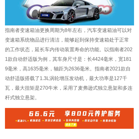
指南者变速箱油更换周期为8年左右，汽车变速箱油可以对
变速箱系统物品进行清洁，能够起到保持变速箱处于正常
的工作状态，延长车内传动装置寿命的功能。以指南者202
1款自动舒适版为例，其车身尺寸是：长4424毫米，宽181
9毫米，高1635毫米，轴距为2636毫米。指南者2021款自
动舒适版搭载了1.3L涡轮增压发动机，最大功率是127千
瓦，最大扭矩是270牛米，采用了麦弗逊式独立悬架和多连
杆式独立悬架。