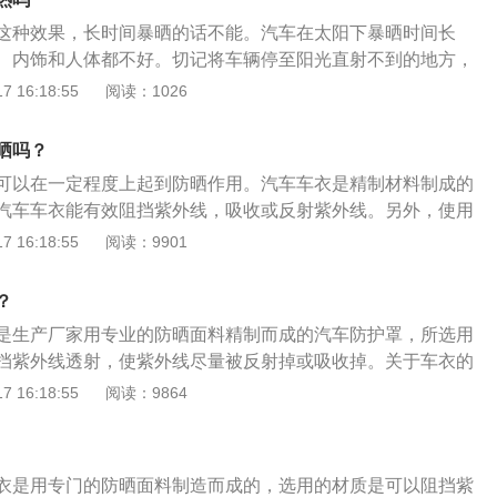
间，不要在太阳底下给车盖衣服，这样对车更不好。晚上一般
这种效果，长时间暴晒的话不能。汽车在太阳下暴晒时间长
这样可以防尘。但是，不要在白天阳光好的时候盖车衣，这样
、内饰和人体都不好。切记将车辆停至阳光直射不到的地方，
机过热或者汽车快速升温。及时盖好车衣。车辆不能一直用衣
盖，将会使汽车温度异常升高，从而对漆面甚至是内饰造成影
 16:18:55
阅读：1026
要分材质和功能。目前车衣的材质很多，不同材质的车衣有不
证发动机为冷机状态，不能在汽车行驶过后发动机还处于高温
车保护更加专业和具体。其次，夏天要给爱车选择防雨防晒的
竟车衣内部相对比较封闭，不透风不透水，这样容易造成发动
护爱车。不能在有保温或透水性的夏季使用。同时要注意车衣
晒吗？
伤。夏天在阴凉处，盖上车衣，不仅能够起到一定的防晒和防
防水、耐腐蚀，这样才能更好的保护车子。盖车衣要根据车辆
可以在一定程度上起到防晒作用。汽车车衣是精制材料制成的
避免一些像鸟粪和虫胶这种有害物质附在车漆上面，可以说是
情况综合判断。其实盖住车衣挺麻烦的。这辆车的尺寸比较
汽车车衣能有效阻挡紫外线，吸收或反射紫外线。另外，使用
有朋友觉得夏天罩车衣相当于把车捂住，这样骑车内部会更
难完成覆盖车衣的过程，需要两三个人共同完成。如果每天使
护汽车的漆面。车衣能有效防止车内部件老化。夏季，车内温
 16:18:55
阅读：9901
不透气，可以选择使用带有支架的车衣，不仅能够避免布面和
衣服遮盖车辆，但如果长时间不使用车辆，可以用衣服遮盖。
。使用车衣后，车内温度可以保持在30-40℃左右，以达到人体相
够利用空气隔热，在一定程度上增加了空气流动性。
用衣服盖住车辆。如果是正常天气，没必要给车盖衣服。
如果你不使用汽车车衣，高温会损坏汽车零件或老化。汽车车
？
不同材质的汽车服具有不同的功能。在夏季，应使用耐雨水和
是生产厂家用专业的防晒面料精制而成的汽车防护罩，所选用
样可以更好的保护车漆。
挡紫外线透射，使紫外线尽量被反射掉或吸收掉。关于车衣的
、车衣可以有效防止汽车内饰老化。在夏天，汽车室内温度可
 16:18:55
阅读：9864
罩上车衣的汽车室内温度在三四十度左右，是一个人体相对比
。2、车衣可以因温度得到控制进而提升汽车零部件的使用寿
车漆、保护雨刷器、保护空调、保护发动机等汽车配件。
衣是用专门的防晒面料制造而成的，选用的材质是可以阻挡紫