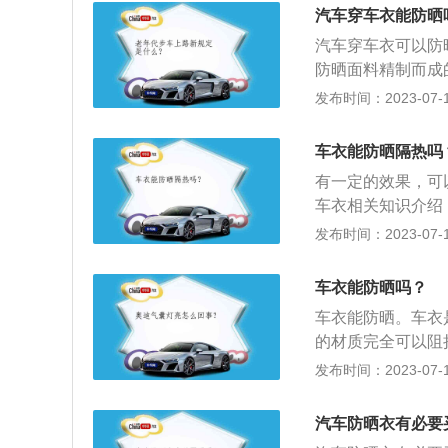
比较麻烦。2、不
汽车穿车衣能防晒
可以防晒，还可以
汽车穿车衣可以防
防晒面料精制而成
外线尽量被反射掉
发布时间：2023-07-17
防下雨、防腐蚀等
气不好的情况，比
车衣能防晒隔热吗
对车漆的腐蚀。3
有一定的效果，可
候，最好等车辆完
车衣相关知识介绍
寸用帆布或其它柔
发布时间：2023-07-17
脏、防灰、防水，
防止车内温度过高
车衣能防晒吗？
能。
车衣能防晒。车衣
的材质完全可以阻
更多作用如下：1
发布时间：2023-07-17
达到七八十度，而
较能够接受的温度
汽车防晒衣有必要
命。车衣可以保护