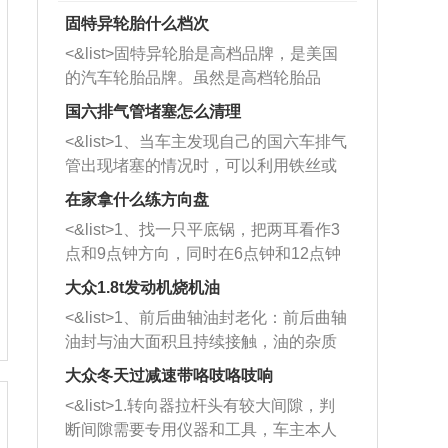
固特异轮胎什么档次
<&list>固特异轮胎是高档品牌，是美国
的汽车轮胎品牌。虽然是高档轮胎品
牌，但是中高低端的轮胎都有生产，这
国六排气管堵塞怎么清理
也是为了更好的开拓市场。
<&list>1、当车主发现自己的国六车排气
管出现堵塞的情况时，可以利用铁丝或
者是细棍，直接将杂物给取出来，如果
在家拿什么练方向盘
堵塞情况比较严重，也可以采取应急措
<&list>1、找一只平底锅，把两耳看作3
施。 <&list>2、直接利用木棍将所有的
点和9点钟方向，同时在6点钟和12点钟
杂物推到排气管里面的位置处，然后将
方向做一个标记。 <&list>2、双手握住
三元催化器拆解开，就可以将堵塞的东
大众1.8t发动机烧机油
平底锅两耳，然后往左打半圈、一圈、
西取出来。但如果是因为积碳过多引起
<&list>1、前后曲轴油封老化：前后曲轴
一圈半的练习，往右同样也要打相同的
的堵塞，就需要将三元催化器泡在草酸
油封与油大面积且持续接触，油的杂质
圈数。 <&list>3、最后强调要反复练
中进行清洗。 <&list>3、也可以利用清
和发动机内持续温度变化使其密封效果
习，这样就可以形成肌肉记忆，在真实
大众冬天过减速带咯吱咯吱响
洗剂对堵塞的情况得到解决，将清洗剂
逐渐减弱，导致渗油或漏油。<&list>2、
驾驶车辆时，不需要记忆也能打好方
放在燃油箱中，与燃油混合后，车辆启
<&list>1.转向器拉杆头有较大间隙，判
活塞间隙过大：积碳会使活塞环与缸体
向。
动时，就可以和汽油一起进入到燃烧
断间隙需要专用仪器和工具，车主本人
的间隙扩大，导致机油流入燃烧室中，