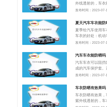
外线透射的，车衣
起到保护车漆的作
发布时间：2023-07-17
车衣还有防酸雨、
盗作用；可以阻燃
夏天汽车车衣能防
单涂层车衣：这种
夏季给汽车使用车
对于防紫外线具有
车衣的好处：机动
短，为2年，而且
漆不受到阳光直射
发布时间：2023-07-17
车衣可以防晒，防
摩擦的时候，也不
技术，将两种不同
要去洗车，漆面保
成。所以这种车衣
汽车车衣能防晒吗
车，会使接缝边角
不算太重，为1.
汽车车衣可以阻挡
用下，有可能造成
到防尘，防晒，防
成的汽车保护套。
不重，一般是在2k
射或吸收。夏天暴
发布时间：2023-07-17
罩。车罩可以帮助
动物爪子等造成的
车衣防晒有效果吗
内等的伤害。覆盖
车衣防晒有效果，
间，不要在阳光下
紫外线透射的，车
盖上车衣，这样可
作用，还可以防止