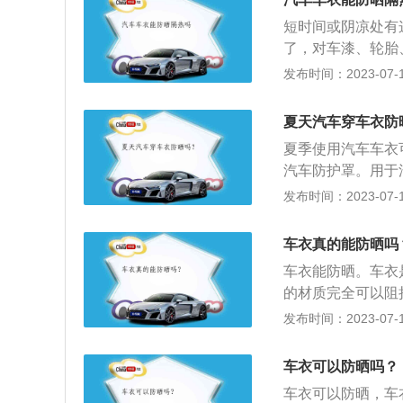
衣服，但是要分时
短时间或阴凉处有
建议把车衣盖上，
了，对车漆、轮胎
容易造成汽车发动
否则由于车衣的遮
发布时间：2023-07-17
服盖着。覆盖车衣
响。同时应尽量保
同的作用，使得汽
状态下套车套，毕
衣服，能更好的保
夏天汽车穿车衣防
机因难以散热而损
的材质，要防火、
夏季使用汽车车衣
尘作用，而且还能
的使用情况和天气
汽车防护罩。用于
非常管用的。但也
大。一般一个人很
汽车车衣还可以保
发布时间：2023-07-17
闷。如果觉得车套
用车辆，不建议用
度可达70-80℃
车漆的摩擦，还能
下大雨时，你可以
对可接受的温度。
车衣真的能防晒吗
衣分为多种材料。
车衣能防晒。车衣
水腐蚀的车衣，这
的材质完全可以阻
更多作用如下：1
发布时间：2023-07-17
达到七八十度，而
较能够接受的温度
车衣可以防晒吗？
命。车衣可以保护
车衣可以防晒，车