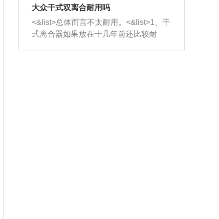
室，最后形成废气排出，就可以让三元
无法制作，需要将车辆送到修理厂或4s
造成烧机油。<&list>3、机油粘度。使用
大众干式双离合耐用吗
催化器得到清洗，排气管堵塞的情况就
店；<&list>2.车辆半轴套管防尘罩破
机油粘度过小的话，同样会有烧机油现
<&list>总体而言不太耐用。<&list>1、干
能够得到解决。
裂，破裂后会出现漏油现象，使半轴磨
象，机油粘度过小具有很好的流动性，
式离合器如果放在十几年前还比较耐
损严重，磨损的半轴容易损坏，产生异
容易窜入到气缸内，参与燃烧。<&list>
用，但是由于现在的汽车发动机动力输
响；<&list>3.稳定器的转向胶套和球头
4、机油量。机油量过多，机油压力过
出越来越高，使得干式离合器散热不足
老化，一般是使用时间过长造成的。解
大，会将部分机油压入气缸内，也会出
的缺陷也逐渐暴露出来。<&list>2、由于
决方法是更换新的质量好的转向橡胶套
现烧机油。<&list>5、机油滤清器堵塞：
干式双离合的工作环境暴露在空气中，
和球头。
会导致进气不畅，使进气压力下降，形
而离合器的散热也是通离合器罩上面的
成负压，使机油在负压的情况下吸入燃
几个小孔来进行散热。但是在行驶过程
烧室引起烧机油。<&list>6、正时齿轮或
中变速箱需要换挡，就不得不使得离合
链条磨损：正时齿轮或链条的磨损会引
器频繁工作。<&list>3、长时间的低速行
起气阀和曲轴的正时不同步。由于轮齿
驶以及过于频繁的启停，导致离合器的
或链条磨损产生的过量侧隙，使得发动
温度不断升高，而低速行驶时空气流动
机的调节无法实现：前一圈的正时和下
效率不高，无法将离合器中的热量有效
一圈可能就不一样。当气阀和活塞的运
的带走，导致离合器内部的温度不断升
动不同步时，会造成过大的机油消耗。
高，加速离合器的磨损。
解决方法：更换正时齿轮或链条。<&list
>7、内垫圈、进风口破裂：新的发动机
设计中，经常采用各种由金属和其他材