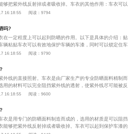
能够把紫外线反射掉或者吸收掉。车衣的其他作用：车衣可以
用，还可以防止汽车内饰以及轮胎因紫外线的透射加速老化；
 16:18:55
阅读：9794
防尘的功能，在冬天使用可以防止汽车结霜、防雪；还具有防
、防止烟花或炮竹打到车身，对车身造成破坏。车衣的种类：
晒吗?
车衣防尘和防晒的效果很好，由于这种车衣银色的配色，所以
衣在一定程度上可以起到防晒的作用。以下是具体的介绍：贴
很好的效果。这种车衣质量比较轻，为1kg，不过使用寿命略
车辆粘贴车衣可以有效地保护车辆的车漆，同时可以锁定住车
这种车衣不防雨，不防刮。双涂阻燃材质车衣：双涂阻燃材质
而出现掉色，同时还能够避免划痕的出现，在机动车辆出现小
 16:18:55
阅读：9790
尘，防雨，防刮以及阻燃。这种车衣的面料采用的是车衣热覆
会伤害到车漆。贴车衣后的注意事项：装贴后几三日内尽量不
作用的面料热覆在一起，并再采用高科技双涂面料精工缝制而
护膜和车子漆面有合胶链的过程，在还完全胶链的情况下洗
的使用寿命比较长，一般可以达到三年以上，整体车衣质量也
？
的包边处进水，再加上洗车一般是高压喷冲，这个在外力的作
5kg。纳米材质车衣：由纳米阻燃材质打造的车衣，可以很好地起
紫外线的直接照射。车衣是由厂家生产的专业防晒面料精制而
车衣移位或翘边，甚至是完全被扯起。
雨，防刮以及阻燃的作用，效果出众。同时这套车衣的质量也
选用的材料可以完全阻挡紫外线的透射，使紫外线尽可能被反
g左右，使用寿命也长，可以达到4-5年。
晒对汽车漆面的损害很大。为了避免阳光照射，可以使用车
 16:18:55
阅读：9600
室外停放的汽车抵御紫外线、阳光直射、酸雨、鸟粪、风沙、
伤害。防止污垢。防灰防水，防雨雪。抵御紫外线对油漆、室
？
车衣需要时间。其实夏天也可以给车盖上车衣，但是要分时
车衣是用专门的防晒面料制造而成的，选用的材质是可以阻挡
给车盖上衣服，这样对车来说就更不好了。一般建议晚上可以
衣能够把紫外线反射掉或者吸收掉。车衣可以起到保护车漆的
以防尘。但是白天阳光好的时候不要盖车衣，容易造成汽车发
汽车内饰因紫外线的透射加速老化。车衣还有防酸雨、防尘的