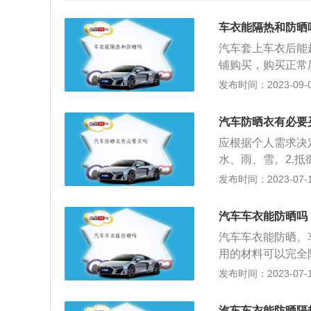
车衣能隔热和防晒
汽车套上车衣后能
铺购买，购买正常
饰，即按汽车的外
发布时间：2023-09-02
用品。能对车漆、
衣能够延长车漆使
汽车防晒衣有必要
3、防水、雨、雪
应根据个人需求决
热，夏天防止车内
水、雨、雪。2.
车衣，使用起来麻
温度过高。4.避
发布时间：2023-07-17
成；盖上车衣后整
车的外形尺寸，用
汽车零部件容易氧
夏季汽车防晒的方
汽车车衣能防晒吗
汽车打蜡防晒：含
汽车车衣能防晒。
化剂能起到抗紫外
用的材料可以完全
能贴、遮阳网，减
在阳光下对车漆有
发布时间：2023-07-17
光直射、酸雨、鸟
雨雪，抵抗紫外线
汽车车衣能防晒隔