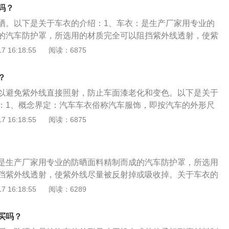
过可以用车内那种表面用铝膜，隔热效果会更好。3、汽车车罩
吗？
防止雨水腐蚀。
晒。以下是关于车衣的介绍：1、车衣：是生产厂家用专业的
的汽车防护罩，所选用的材质完全可以阻挡紫外线透射，使紫
或吸收掉。2、车衣的主要作用是：给车辆防灰尘、防暴晒、
 16:18:55
阅读：6875
等，车衣对于汽车漆面来说有着很好的保护作用。如果遇上天
如暴雨和风沙天气，把车衣给车辆盖上，能有效防止恶劣天气
？
、车衣可以：有效防止汽车内饰老化。注意：在盖车衣的时
以避免紫外线直接照射，防止车面漆老化和变色。以下是关于
全冷却的时候，再进行操作。
：1、概念界定：汽车车衣俗称汽车服饰，即按汽车的外形尺
韧耐磨材料制作的外罩衣，汽车的防护用品。2、作用：防
 16:18:55
阅读：6875
抵抗紫外线对车漆/内饰/轮胎等的损害，一定程度上隔热，夏天
，避免行人或是小孩用刮伤爱车，优质的车衣有防酸防燃的功
是生产厂家用专业的防晒面料精制而成的汽车防护罩，所选用
挡紫外线透射，使紫外线尽量被反射掉或吸收掉。关于车衣的
、车衣可以有效防止汽车内饰老化。在夏天，汽车室内温度可
 16:18:55
阅读：6289
罩上车衣的汽车室内温度在三四十度左右，是一个人体相对比
。2、车衣可以因温度得到控制进而提升汽车零部件的使用寿
买吗？
车漆、保护雨刷器、保护空调、保护发动机等汽车配件。