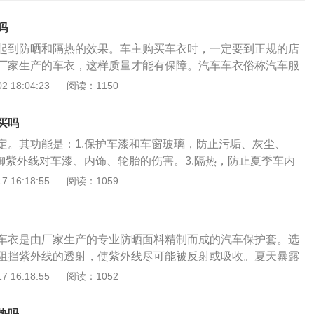
吗
起到防晒和隔热的效果。车主购买车衣时，一定要到正规的店
厂家生产的车衣，这样质量才能有保障。汽车车衣俗称汽车服
形尺寸用凡布或其它柔韧耐磨材料制作的外罩衣，汽车的防护
 18:04:23
阅读：1150
车窗玻璃起到较好的保护作用，特别是高档小车，经常使用车
用寿命，使车漆光亮如新。车衣的优点：1、防脏。2、防灰。
买吗
。4、抵抗紫外线对车漆/内饰/轮胎等的损害。5、一定程度上隔
定。其功能是：1.保护车漆和车窗玻璃，防止污垢、灰尘、
温度过高。6、避免行人或是小孩用刮伤爱车。车衣的缺点：
抵御紫外线对车漆、内饰、轮胎的伤害。3.隔热，防止夏季车内
烦，一脏了之后，用起来很不方便，覆盖与回收单人不易完
免行人或儿童划伤油漆，延长油漆的使用寿命。防晒衣是根据汽
 16:18:55
阅读：1059
个汽车严严捂在里面，缺乏空气流动性，导致局部湿度加大。
帆布或其他柔韧耐磨的材料制成的外罩，属于汽车防护用品。
化生锈，电器部件容易故障、电池容易老化。
法如下：1.停车防晒：停车时选择地下车库或阴凉通风处。2.
有紫外线反射剂的高分子结构漆面护理剂和含有特殊成分的固
车衣是由厂家生产的专业防晒面料精制而成的汽车保护套。选
线的作用。3.使用遮阳产品防晒：使用遮阳伞、侧窗静态太阳
阻挡紫外线的透射，使紫外线尽可能被反射或吸收。夏天暴露
少阳光直射。
很大的损害。车衣可以帮助停放在户外的汽车抵御紫外线、阳
 16:18:55
阅读：1052
粪、风沙、动物爪子等造成的损害，防止污垢，防灰防水，防
对油漆等的损害。覆盖车衣需要时间。其实夏天也可以给车盖
热吗