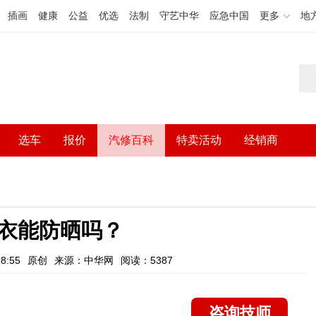
插画
健康
公益
优选
法制
守艺中华
应急中国
更多
地
选车
报价
汽修百科
特卖活动
经销商
衣能防晒吗？
8:55
原创
来源：中华网
阅读：5387
咨询技师