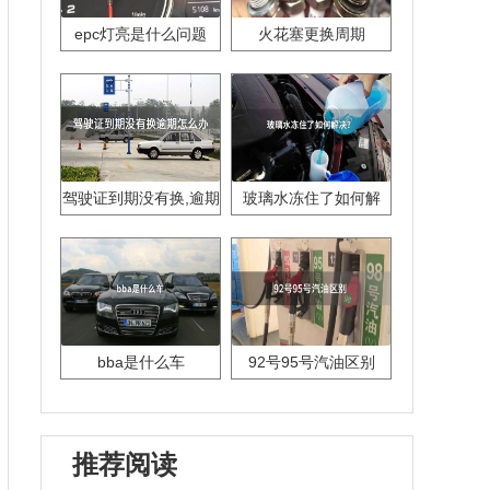
epc灯亮是什么问题
火花塞更换周期
驾驶证到期没有换,逾期
玻璃水冻住了如何解
怎么办??
决？
bba是什么车
92号95号汽油区别
推荐阅读