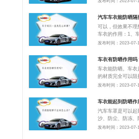
发布时间：2023-07-17
动机过热或者车内
功能，在冬天使用
衣要分材质和功能
和内饰以及轮胎的
汽车的防护更加专
汽车车衣能防晒隔
防止烟花或炮竹打
样可以更好地保护
可以，但效果不理
质，要防火、防水
车衣的作用：1、
使用情况和天气情
车衣可以因温度得
发布时间：2023-07-17
大。一般一个人很
的暴晒对汽车漆面
天都使用，不建议
停放的汽车抵挡紫
车衣有防晒作用吗
万一下大雨，可以
防脏，防灰，防水
车衣能防晒。车衣
的材质完全可以阻
更多作用如下：1
发布时间：2023-07-17
达到七八十度，而
较能够接受的温度
车衣能起到防晒作
进而提升汽车零部
汽车车罩是可以起
保护发动机等汽车
沙、防尘、防冻、
少车内有害物质的
发布时间：2023-07-17
汽车的使用寿命。