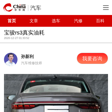
汽车
首页
文章
选车
汽修
百科
宝骏rs3真实油耗
2020-12-27 01:33:52
孙新利
我要咨询
汽车维修技师