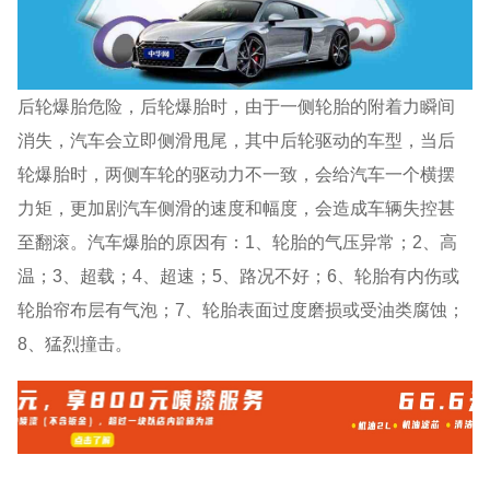
后轮爆胎危险，后轮爆胎时，由于一侧轮胎的附着力瞬间
消失，汽车会立即侧滑甩尾，其中后轮驱动的车型，当后
轮爆胎时，两侧车轮的驱动力不一致，会给汽车一个横摆
力矩，更加剧汽车侧滑的速度和幅度，会造成车辆失控甚
至翻滚。汽车爆胎的原因有：1、轮胎的气压异常；2、高
温；3、超载；4、超速；5、路况不好；6、轮胎有内伤或
轮胎帘布层有气泡；7、轮胎表面过度磨损或受油类腐蚀；
8、猛烈撞击。