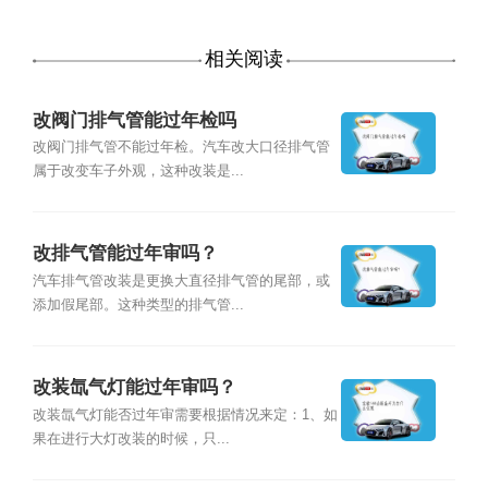
相关阅读
改阀门排气管能过年检吗
改阀门排气管不能过年检。汽车改大口径排气管
属于改变车子外观，这种改装是...
改排气管能过年审吗？
汽车排气管改装是更换大直径排气管的尾部，或
添加假尾部。这种类型的排气管...
改装氙气灯能过年审吗？
改装氙气灯能否过年审需要根据情况来定：1、如
果在进行大灯改装的时候，只...