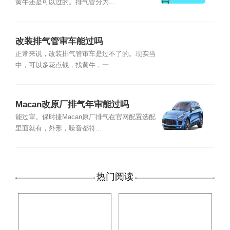
黄牛还是可以过的。排气管分为...
改装排气管审车能过吗
正常来说，改装排气管审车是过不了的。现实当
中，可以多花点钱，找黄牛，一...
Macan改原厂排气年审能过吗
能过审。保时捷Macan原厂排气在官网配置选配
里面就有，外形，噪音都符...
热门阅读