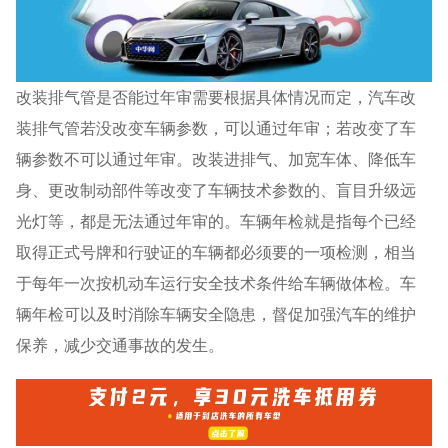
改装排气管是否能过年审需要根据具体情况而定，汽车改
装排气管若没改变车辆参数，可以通过年审；若改变了车
辆参数不可以通过年审。改装进排气、加宽车体、降低车
身、更改制动部件等改变了车辆技术参数的、盲目升级远
光灯等，都是无法通过年审的。车辆年检就是指每个已经
取得正式号牌和行驶证的车辆都必须要的一项检测，相当
于每年一次按机动车运行安全技术条件给车辆做体检。车
辆年检可以及时消除车辆安全隐患，督促加强汽车的维护
保养，减少交通事故的发生。