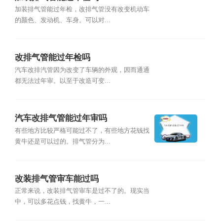
加装排气管能过年检，改排气管没有改变机动车
的颜色、发动机、车身。可以对...
改排气管能过年检吗
汽车改排汽管因为改变了车辆的外观，因而通通
都无法过年审。以至于改造可变...
汽车改排气管能过年审吗
有些地方比较严格可能过不了，有些地方花钱找
黄牛还是可以过的。排气管分为...
改装排气管审车能过吗
正常来说，改装排气管审车是过不了的。现实当
中，可以多花点钱，找黄牛，一...