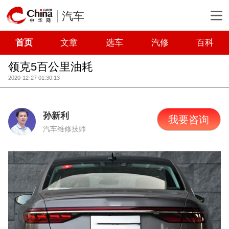
汽车
首页
文章
选车
汽修
百科
领克5百公里油耗
2020-12-27 01:30:13
孙新利
我要咨询
汽车维修技师