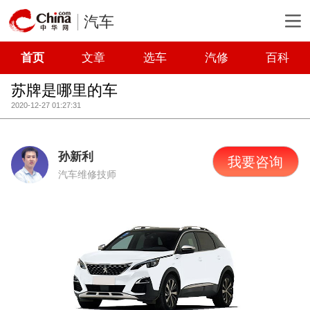
汽车
首页
文章
选车
汽修
百科
苏牌是哪里的车
2020-12-27 01:27:31
孙新利
我要咨询
汽车维修技师