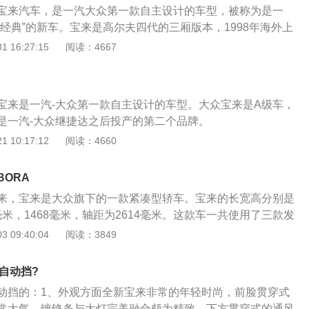
大众宝来汽车，是一汽大众第一款自主设计的车型，被称为是一
身外型更符合国人的审美。
经典”的新车。宝来是高尔夫四代的三厢版本，1998年海外上
汽大众全新三厢型车以“宝来BORA”为名正式登陆中国市场。自
 16:27:15
阅读：4667
稳大气的外观、舒适性能和卓越的安全、优质的德国制造品质
最新2020款大众宝来在2019年9月上市，官方指导价位9.88-
一款价格不高但结实耐用的紧凑型轿车。新车搭载了1.4T和1.5L两
。宝来是一汽-大众第一款自主设计的车型。大众宝来是A级车，
T最大功率为110kW，最大扭矩为250N·m，匹配双离合变速
是一汽-大众继捷达之后投产的第二个品牌。
率为83kW，最大扭矩为143N·m，匹配6速手自一体变速器。
 10:17:12
阅读：4660
ORA
来，宝来是大众旗下的一款紧凑型轿车。宝来的长宽高分别是
93毫米，1468毫米，轴距为2614毫米。这款车一共使用了三款发
升自然吸气发动机，1.2升涡轮增压发动机，1.4升涡轮增压发动
 09:40:04
阅读：3849
气发动机最大功率为82kw，最大功率转速为6100转每分钟，最
，最大扭矩转速为4000转每分钟。这款发动机搭载了多点电喷
车自动挡?
合金缸盖缸体。1.2升涡轮增压发动机最大功率为85kw，最
来自动挡的：1、外观方面全新宝来非常的年轻时尚，前脸贯穿式
0转每分钟，最大扭矩为200牛米，最大扭矩转速为2000到3500
常大气，镀铬条与大灯完美融合颇为精致，下方贯穿式的通风