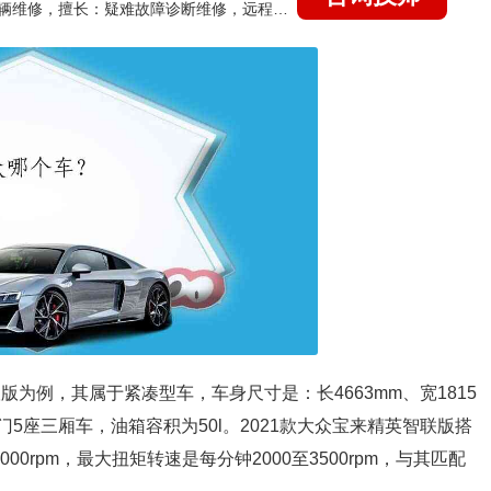
国家认证的汽车维修技师，15年德美日等各系车辆维修，擅长：疑难故障诊断维修，远程维修技术指导
联版为例，其属于紧凑型车，车身尺寸是：长4663mm、宽1815
4门5座三厢车，油箱容积为50l。2021款大众宝来精英智联版搭
00rpm，最大扭矩转速是每分钟2000至3500rpm，与其匹配