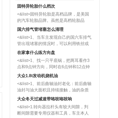
固特异轮胎什么档次
<&list>固特异轮胎是高档品牌，是美国
的汽车轮胎品牌。虽然是高档轮胎品
牌，但是中高低端的轮胎都有生产，这
国六排气管堵塞怎么清理
也是为了更好的开拓市场。
<&list>1、当车主发现自己的国六车排气
管出现堵塞的情况时，可以利用铁丝或
者是细棍，直接将杂物给取出来，如果
在家拿什么练方向盘
堵塞情况比较严重，也可以采取应急措
<&list>1、找一只平底锅，把两耳看作3
施。 <&list>2、直接利用木棍将所有的
点和9点钟方向，同时在6点钟和12点钟
杂物推到排气管里面的位置处，然后将
方向做一个标记。 <&list>2、双手握住
三元催化器拆解开，就可以将堵塞的东
大众1.8t发动机烧机油
平底锅两耳，然后往左打半圈、一圈、
西取出来。但如果是因为积碳过多引起
<&list>1、前后曲轴油封老化：前后曲轴
一圈半的练习，往右同样也要打相同的
的堵塞，就需要将三元催化器泡在草酸
油封与油大面积且持续接触，油的杂质
圈数。 <&list>3、最后强调要反复练
中进行清洗。 <&list>3、也可以利用清
和发动机内持续温度变化使其密封效果
习，这样就可以形成肌肉记忆，在真实
大众冬天过减速带咯吱咯吱响
洗剂对堵塞的情况得到解决，将清洗剂
逐渐减弱，导致渗油或漏油。<&list>2、
驾驶车辆时，不需要记忆也能打好方
放在燃油箱中，与燃油混合后，车辆启
<&list>1.转向器拉杆头有较大间隙，判
活塞间隙过大：积碳会使活塞环与缸体
向。
动时，就可以和汽油一起进入到燃烧
断间隙需要专用仪器和工具，车主本人
的间隙扩大，导致机油流入燃烧室中，