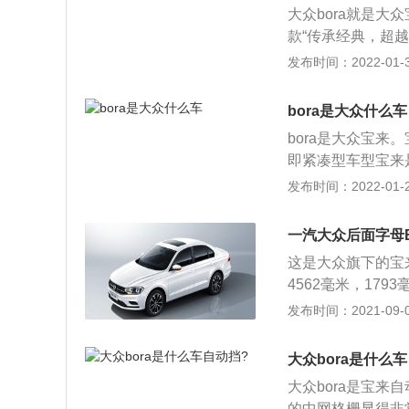
大众bora就是
丰富品质超群，车
款“传承经典，超越
市，2001年，一
发布时间：2022-01-31
上市以来凭借着沉
深受消费者的喜爱。
bora是大众什么车
15.60万元，是
bora是大众宝来
款动力选择，1.4
即紧凑型车型宝来
器，1.5L最大功
发布时间：2022-01-21
一汽大众后面字母B
这是大众旗下的宝
4562毫米，17
动机，分别是1.5
发布时间：2021-09-03
机。1.5升自然吸
大扭矩为145牛米
大众bora是什么
技术，并且使用了铝
大众bora是宝
大功率转速为500
的中网格栅显得非