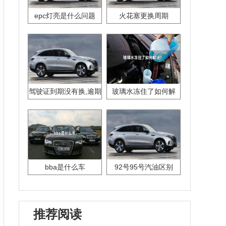
epc灯亮是什么问题
火花塞更换周期
驾驶证到期没有换,逾期
玻璃水冻住了如何解
怎么办??
决？
bba是什么车
92号95号汽油区别
推荐阅读