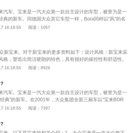
众宝来汽车。宝来是一汽大众第一款自主设计的车型，被誉为是一
典的新车。同德国大众其它车型一样，Bora同样以”风”的名
里亚海清新的海风。在中国，一汽-大众赋予它一个具有民族文
 16:18:55
阅读：1057
来。它是大众品牌旗下的全尺寸轿车，A级平台的最新杰作，是
，是现代轿车性能和品质的领导者。自上市以来，宝来凭借其
卓越的安全和舒适性能、优异的德国制造品质，深受当今社会
汽大众新宝来。对于新宝来的更多资料如下：设计风格：新宝来采
实饱满、简洁时尚的楔形造型，强劲的动力装备，充分满足驾
风格，塑造出简洁硬朗的特色，具有很好的操控性和舒适性。
、全尺寸紧凑车身，体现丰富内涵；完美精心的操空系统设
，更大的车身尺寸让新车看起来更舒展大气。重新设计的灯组造
 16:18:55
阅读：8926
心所欲轻松支配；卓越品质与完备、先进的安全保障，更让激
让新宝来的性格彰显得更直白。前脸和尾部的层次感更突出，
2014年3月24日，一汽-大众宣布宝来Sportline车型正式上
。车身参数：车身长宽高为4663/1815/1462mm，轴距为2
款宝来区别与普通版相比，宝来运动版采用了常见于运动车型
车？
高配车型搭载大众EA211-1.4T高功率发动机，最大功率为110
栅，车头下方的雾灯改为三横条式格栅。同时，其还增加了LE
众宝来汽车。宝来是一汽大众第一款自主设计的车型，被誉为是一
50N-m。匹配7挡双离合变速箱。此外1.5L自然吸气发动机将会
17英寸熏黑式运动轮毂。2、内饰改进在内饰上，宝来运动版采
经典”的新车。在2001年，大众集团全新三厢车以“宝来BOR
T/6AT变速箱。
配红色缝线、运动金属踏板、黑底白字仪表盘和三辐运动方向
中国，凭借动感造型和领先技术，建立了“驾驶者之车”的良好声
 16:18:55
阅读：7397
力方面，宝来运动版搭载1.4T发动机，与之搭配的是7速DSG
ra的简要介绍：1、宝来（Bora）的外观：宝来外型方正，线
，最大输出功率为96千瓦。
，带有显眼的前后及侧向防擦条，轮拱较大。前后悬长度协
款？
严格遵守经典SEDAN造型的设计传统，整体观感中规中矩，
众的宝来。以下是宝来的相关介绍：1、大众宝来是一汽大众旗下