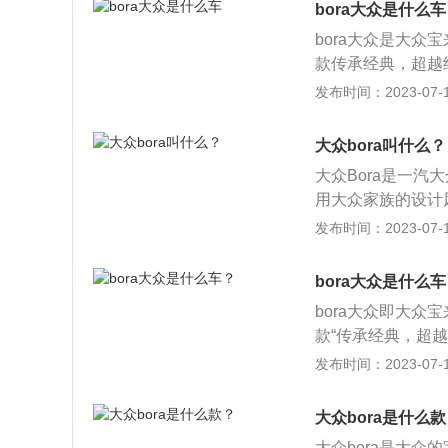
bora大众是什么车
bora大众是大
款传承经典，超越经
字命名，它是亚得
发布时间：2023-07-17
化特色的名字-宝
与国际同步的产品
大众bora叫什么？
沉稳大方的外形、
大众Bora是一
中坚者的喜爱。结
用大众家族的设计
御的快感；长轴距
采用MQB平台后
发布时间：2023-07-17
计，让驾驭乐趣随
型以及车身的线条
情尽性挥洒收放自如。
营造出扁平的视觉效果
市销售：1、与老
bora大众是什么
688mm。新宝来的
上的蜂窝状进气格
bora大众即大
kW，峰值扭矩为2
D尾灯，并换装了
款“传承经典，超越
继续沿用，匹配5M
用黑色运动坐椅并
A”为名正式登陆
发布时间：2023-07-17
盘。3、动力改进动
誉。以下是关于bo
双离合自动变速器
条硬朗，外饰简洁
大众bora是什么
调，高度亦相似，
大众bora是大