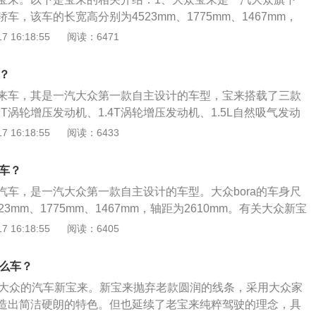
亦凸显结实、厚重的德国特色。2、宝来（Bora）的内饰：宝
车，该车的长宽高分别为4523mm、1775mm、1467mm，
而实用，1.8T等高配版本的内装水平较高，ASR、行车电脑、
。2、大众宝来是1.5升自然吸气发动机和1.4升涡轮增压发动机，
 16:18:55
阅读：6471
自动防眩目后视镜、电热座椅、感应雨刮、电子调节大灯高低
气发动机最大功率为83kw，最大扭矩为145nm；1.4升涡轮增压
10kw，最大扭矩为250nm。
款？
众宝来车，其是一汽大众第一款自主设计的车型，宝来搭载了三款
2T涡轮增压发动机、1.4T涡轮增压发动机、1.5L自然吸气发动
大众宝来的长宽高分别为4663mm、1815mm、1462mm，
 16:18:55
阅读：6433
油箱容积为50l，整备质量为1285kg，车身结构是4门5座三厢
众宝来的驱动方式为前置前驱，前悬架类型为麦弗逊式独立悬
么车？
扭力梁式非独立悬架，车体结构为承载式。动力方面：新宝来
来汽车，是一汽大众第一款自主设计的车型。大众bora的车身尺
机以及1.4T发动机，可以输出113马力和150马力，不同版本分别
3mm、1775mm、1467mm，轴距为2610mm。有关大众新宝
、半自动变速器和双离合变速器。
、外观上：新宝来抛弃老款圆润的线条，采用大众家族的设计
 16:18:55
阅读：6405
朗的特色。2、动力上：新宝来采用了1.5L发动机以及1.4T发
16马力和150马力。不同版本分别搭载了手动变速器、半自动变
什么车？
器。
一汽大众的汽车新宝来。新宝来抛弃老款圆润的线条，采用大众家
造出简洁硬朗的特色。但也延续了老宝来纯粹驾驶的理念，具