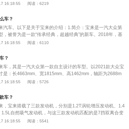
舒适性。有关新宝来的资料如下：1、新宝来采用了1.5L发动机
 16:18:55
阅读：6219
，可以输出116马力和150马力。不同版本分别搭载了手动变速
和双离合变速器。2、配置方面：中高配版本上都有许多实用
什么车？
系统、定速巡航系统、前后驻车雷达、LED大灯等。
宝来汽车。以下是关于宝来的介绍：1.简介：宝来是一汽大众第
，被誉为是一款“传承经典，超越经典”的新车。2018年，基
需求、专为中国市场开发的全新一代宝来焕然新生，新车采用
 16:18:55
阅读：6110
.动力：新车全系采用大众集团最新一代EA211系列全铝发动
.4TSI两种动力选择，并匹配5速手动、6速Tiptronic手自一体以
款车？
自动变速器。
宝来车，其是一汽大众第一款自主设计的车型。以2021款大众宝
：长4663mm、宽1815mm、高1462mm，轴距为2688m
l。2021款大众宝来前悬架是麦弗逊式独立悬架，后悬架是扭力
 16:18:55
阅读：5726
搭载了1.5l自然吸气发动机，最大马力是113ps，最大功率是
是145nm，与其匹配的是6挡手自动一体变速箱。
哪款车？
宝来，宝来搭载了三款发动机，分别是1.2T涡轮增压发动机、1.4
、1.5L自然吸气发动机，与这三款发动机匹配的是7挡双离合变
箱。大众宝来的车身尺寸长宽高分别是4663毫米、1815毫
 16:18:55
阅读：5541
轴距为2688毫米。大众宝来的驱动方式为前置前驱，前悬挂类型