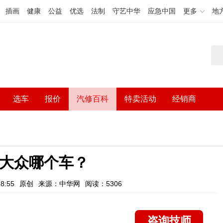
插画
健康
公益
优选
法制
守艺中华
应急中国
更多
地
选车
报价
汽修百科
特卖活动
经销商
a是大众哪个车？
8:55
原创
来源：中华网
阅读：5306
咨询技师