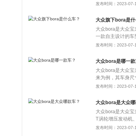
有很好的操控性和
发布时间：2023-07-17
以及1.4T发动机
器、半自动变速器
大众旗下bora是
配置，如胎压监测
大众bora是大众
一款自主设计的车型
于中国消费者最新
发布时间：2023-07-17
MQB平台打造。2
机，提供1.5L和1
大众bora是哪一
及7速DSG双离合
大众bora是大众
来为例，其车身尺寸是
m，油箱容积为50
发布时间：2023-07-17
梁式非独立悬架，其
83kw，最大扭矩
大众bora是大众
大众bora是大众
T涡轮增压发动机
速箱和5挡手动变速
发布时间：2023-07-17
米、1462毫米，