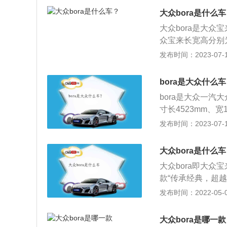
为麦弗逊式独立悬
大众bora是什么
大众bora是大
众宝来长宽高分别为4
设计运用大众汽车
发布时间：2023-07-17
联通前大灯与镀铬
车身侧线，配合更
bora是大众什么
开始，上扬延伸，
bora是大众一
寸长4523mm、宽
线条，采用大众家
发布时间：2023-07-17
驾驶的理念，具有很
动机，最大功率为1
大众bora是什么车
大众bora即大
款“传承经典，超
大众宝来，貌似有2
发布时间：2022-05-03
求动力更好一，1.
动机的宝来仅仅说够
大众bora是哪一款
高那么一点点，油