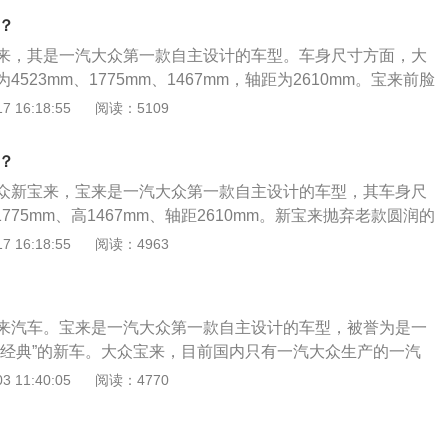
挂，后悬挂类型为扭力梁式非独立悬挂，车体结构为承载式。
车？
众宝来，其是一汽大众第一款自主设计的车型。车身尺寸方面，大
523mm、1775mm、1467mm，轴距为2610mm。宝来前脸
的设计语言，将贯通式线条融入前脸设计，用硬朗精准的线条
 16:18:55
阅读：5109
进气格栅，形成大众标志性前脸。宝来继承了宝来车系特有的
加前卫的设计，带来极高的识别度。宝来的车身腰线从前车门
车？
一直到尾部，勾画出尾箱盖的外沿。
汽大众新宝来，宝来是一汽大众第一款自主设计的车型，其车身尺
1775mm、高1467mm、轴距2610mm。新宝来抛弃老款圆润的
族的设计风格，塑造出简洁硬朗的特色，也延续了老宝来纯粹
 16:18:55
阅读：4963
好的操控性和舒适性。新宝来搭载大众EA2111.4T高功率发
10kw，峰值扭矩为250nm，匹配的是7挡双离合变速箱。
众宝来汽车。宝来是一汽大众第一款自主设计的车型，被誉为是一
越经典”的新车。大众宝来，目前国内只有一汽大众生产的一汽
款动力配备可选，一款是1.4TSI涡轮增压发动机，如果你想追
 11:40:05
阅读：4770
4T是个好的选择，还有一款是1.6自然吸气发动机，搭载这款发
用，也就是说日常家用够了，后期维护费用1.4T稍微比1.6的
耗其实差不多市内7~8个油。宝来更适合家用，空间充足配置