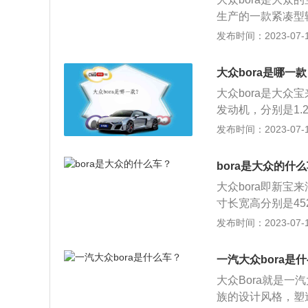
稍显保守，但细看
生产的一款紧凑型轿
来内饰的风格简约
轴距为2610mm
发布时间：2023-07-17
电热倒车后视镜、
其中1.5升自然吸
等设备一应具全。
发动机最大功率为1
大众bora是哪一
大众bora是大
发动机，分别是1.
机。车身尺寸方面：
发布时间：2023-07-17
轴距为2688mm，
车。悬架方面：大
bora是大众的什
架，后悬架类型为
大众bora即新宝
采用了1.5L发动
寸长宽高分别是452
搭载了手动变速器
来的资料如下：1
发布时间：2023-07-17
风格，塑造出简洁硬
动机，可以输出1
一汽大众bora是
速器和双离合变速
大众Bora就是
族的设计风格，塑