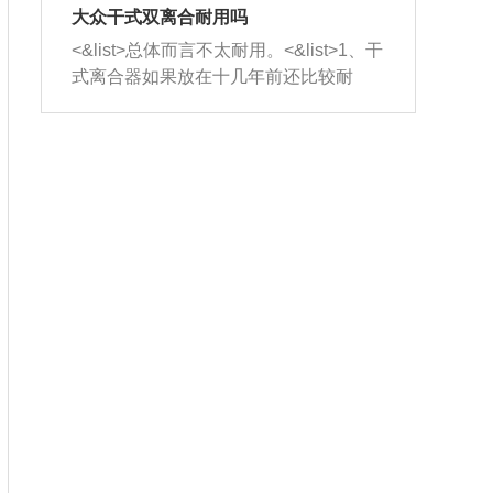
室，最后形成废气排出，就可以让三元
无法制作，需要将车辆送到修理厂或4s
造成烧机油。<&list>3、机油粘度。使用
大众干式双离合耐用吗
催化器得到清洗，排气管堵塞的情况就
店；<&list>2.车辆半轴套管防尘罩破
机油粘度过小的话，同样会有烧机油现
<&list>总体而言不太耐用。<&list>1、干
能够得到解决。
裂，破裂后会出现漏油现象，使半轴磨
象，机油粘度过小具有很好的流动性，
式离合器如果放在十几年前还比较耐
损严重，磨损的半轴容易损坏，产生异
容易窜入到气缸内，参与燃烧。<&list>
用，但是由于现在的汽车发动机动力输
响；<&list>3.稳定器的转向胶套和球头
4、机油量。机油量过多，机油压力过
出越来越高，使得干式离合器散热不足
老化，一般是使用时间过长造成的。解
大，会将部分机油压入气缸内，也会出
的缺陷也逐渐暴露出来。<&list>2、由于
决方法是更换新的质量好的转向橡胶套
现烧机油。<&list>5、机油滤清器堵塞：
干式双离合的工作环境暴露在空气中，
和球头。
会导致进气不畅，使进气压力下降，形
而离合器的散热也是通离合器罩上面的
成负压，使机油在负压的情况下吸入燃
几个小孔来进行散热。但是在行驶过程
烧室引起烧机油。<&list>6、正时齿轮或
中变速箱需要换挡，就不得不使得离合
链条磨损：正时齿轮或链条的磨损会引
器频繁工作。<&list>3、长时间的低速行
起气阀和曲轴的正时不同步。由于轮齿
驶以及过于频繁的启停，导致离合器的
或链条磨损产生的过量侧隙，使得发动
温度不断升高，而低速行驶时空气流动
机的调节无法实现：前一圈的正时和下
效率不高，无法将离合器中的热量有效
一圈可能就不一样。当气阀和活塞的运
的带走，导致离合器内部的温度不断升
动不同步时，会造成过大的机油消耗。
高，加速离合器的磨损。
解决方法：更换正时齿轮或链条。<&list
>7、内垫圈、进风口破裂：新的发动机
设计中，经常采用各种由金属和其他材