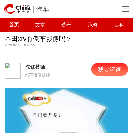
汽车
首页
文章
选车
汽修
百科
本田xrv有倒车影像吗？
2023-07-17 16:18:55
汽修技师
我要咨询
汽车维修技师