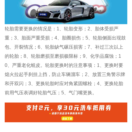
轮胎需要更换的情况是：1、轮胎变形；2、胎体受损严
重；3、胎面严重受损；4、胎圈损伤；5、轮胎侧面出现鼓
包、开裂情况；6、轮胎缺气碾压损害；7、补过三次以上
的轮胎；8、轮胎磨损至磨损极限标；9、化学品腐蚀；1
0、严重老化蜕皮。轮胎更换时的注意事项：1、更换时要
熄火拉起手刹挂上挡，防止车辆溜车；2、放置三角警示牌
和开双闪；3、更换轮胎时应对角紧固螺栓；4、更换轮胎
前用气压表调好轮胎气压；5、气门嘴更换。