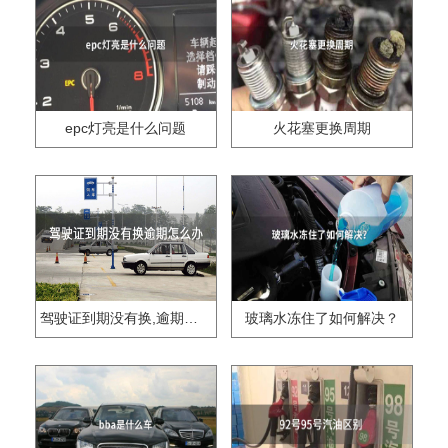
epc灯亮是什么问题
火花塞更换周期
驾驶证到期没有换,逾期怎么办??
玻璃水冻住了如何解决？