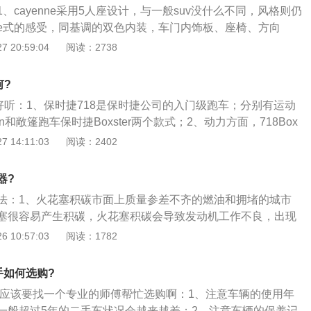
原创）
、cayenne采用5人座设计，与一般suv没什么不同，风格则仍
大功率250kW，峰值扭矩450Nm，动力参数领先宝马X6上搭
che式的感受，同基调的双色内装，车门内饰板、座椅、方向
动机；4、Turbo车型搭载4.0TV8双涡轮增压发动机，最大功率
皮包覆；2、铝白色车内饰板，3环式仪表组，前座左右独立调
 20:59:04
阅读：2738
矩770Nm。传动系统均为8AT变速箱，并提供全时四驱系统。
功能方向盘，10个喇叭的音响系统、液晶综合资讯显示中控台
备，整体感受一如现行车系一般，给人略具冷调却又豪华精致
何?
捷卡宴的内饰部分基本延续了保时捷的经典风格，比如位于转
好听：1、保时捷718是保时捷公司的入门级跑车；分别有运动
关、三辐式方向盘及大面积的真皮饰面等；4、最大的不同之
n和敞篷跑车保时捷Boxster两个款式；2、动力方面，718Box
仪表盘的中央表盘不是跑车车系上的转速表，而是用于显示车
涡轮增压水平对置四缸发动机，其中718Boxster搭载了一台2.0
 14:11:03
阅读：2402
5、此外可调节底盘和悬架的中控台也为保时捷卡宴所独有，
输出功率300马力，峰值扭矩380牛米；3、高性能版718Boxs
有金属色泽的塑料制成，虽然质感与手感均不错，但我个人认
全新的2.5T水平对置四缸发动机，其最大输出功率为350马力，
属的开关按钮应该更加符合保时捷的品牌定位。
器?
动方面，718Boxster\/718BoxsterS均提供6速手动和7速双
法：1、火花塞积碳市面上质量参差不齐的燃油和拥堵的城市
择。
塞很容易产生积碳，火花塞积碳会导致发动机工作不良，出现
稳、加速不良、急加油回火、尾气超标、油耗增多等不正常现
 10:57:03
阅读：1782
震当发动机吸入油气混合物后，在压缩行程还未到达预计的点
之外的因素却导致油气混合物自行点火燃烧；3、此时，燃烧
二手如何选购?
力与活塞运动的方向相反，引起发动机震动，这种现象称为爆
r二手应该要找一个专业的师傅帮忙选购啊：1、注意车辆的使用年
驶无力，发动机噪音过大，严重时伴随有敲缸声音。
一般超过5年的二手车状况会越来越差；2、注意车辆的保养记