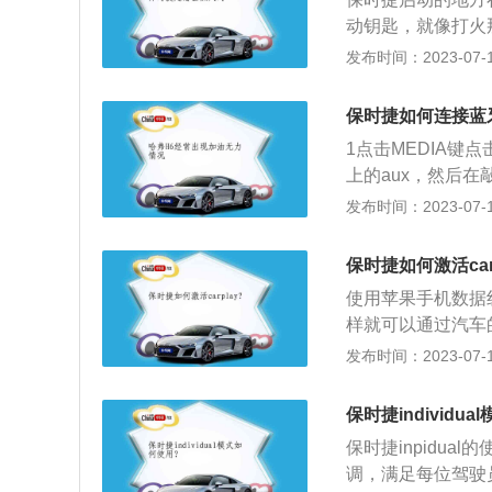
的通畅。
动钥匙，就像打火
凸起，直接拧动即
发布时间：2023-07-17
位必须在P挡。卡
立悬架，后悬架为多
保时捷如何连接蓝
米、1696毫米，
1点击MEDIA键
挡手自一体变速箱
上的aux，然后
媒体，点进去。选
发布时间：2023-07-17
看到PCM,点击
SOURCE，选
保时捷如何激活car
使用苹果手机数据线
样就可以通过汽车
行操控。以下是相关资
发布时间：2023-07-17
载系统，将用户的i
持拥有Lightnin
保时捷individu
ng接口，但还没将其
保时捷inpidu
式：通过siri
调，满足每位驾驶
以直接用语音听写