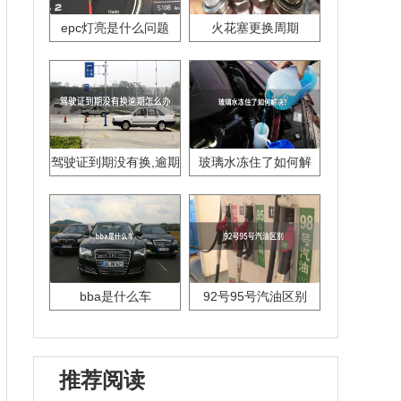
epc灯亮是什么问题
火花塞更换周期
驾驶证到期没有换,逾期
玻璃水冻住了如何解
怎么办??
决？
bba是什么车
92号95号汽油区别
推荐阅读