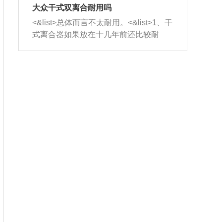
室，最后形成废气排出，就可以让三元
无法制作，需要将车辆送到修理厂或4s
造成烧机油。<&list>3、机油粘度。使用
大众干式双离合耐用吗
催化器得到清洗，排气管堵塞的情况就
店；<&list>2.车辆半轴套管防尘罩破
机油粘度过小的话，同样会有烧机油现
<&list>总体而言不太耐用。<&list>1、干
能够得到解决。
裂，破裂后会出现漏油现象，使半轴磨
象，机油粘度过小具有很好的流动性，
式离合器如果放在十几年前还比较耐
损严重，磨损的半轴容易损坏，产生异
容易窜入到气缸内，参与燃烧。<&list>
用，但是由于现在的汽车发动机动力输
响；<&list>3.稳定器的转向胶套和球头
4、机油量。机油量过多，机油压力过
出越来越高，使得干式离合器散热不足
老化，一般是使用时间过长造成的。解
大，会将部分机油压入气缸内，也会出
的缺陷也逐渐暴露出来。<&list>2、由于
决方法是更换新的质量好的转向橡胶套
现烧机油。<&list>5、机油滤清器堵塞：
干式双离合的工作环境暴露在空气中，
和球头。
会导致进气不畅，使进气压力下降，形
而离合器的散热也是通离合器罩上面的
成负压，使机油在负压的情况下吸入燃
几个小孔来进行散热。但是在行驶过程
烧室引起烧机油。<&list>6、正时齿轮或
中变速箱需要换挡，就不得不使得离合
链条磨损：正时齿轮或链条的磨损会引
器频繁工作。<&list>3、长时间的低速行
起气阀和曲轴的正时不同步。由于轮齿
驶以及过于频繁的启停，导致离合器的
或链条磨损产生的过量侧隙，使得发动
温度不断升高，而低速行驶时空气流动
机的调节无法实现：前一圈的正时和下
效率不高，无法将离合器中的热量有效
一圈可能就不一样。当气阀和活塞的运
的带走，导致离合器内部的温度不断升
动不同步时，会造成过大的机油消耗。
高，加速离合器的磨损。
解决方法：更换正时齿轮或链条。<&list
>7、内垫圈、进风口破裂：新的发动机
设计中，经常采用各种由金属和其他材