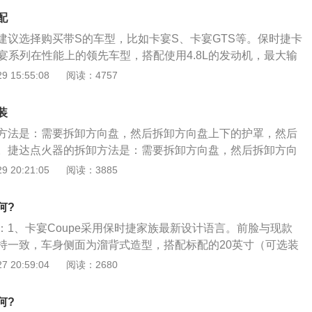
达与四个感应器，并整合至前后轴的主动式防倾杆构成，在行
配
水平，车身动态与加速反应等信息，由高压泵浦所产生高达18
建议选择购买带S的车型，比如卡宴S、卡宴GTS等。保时捷卡
以极短时间迅速调整车辆过弯时的车身侧倾抑制，同时平衡车身的
宴系列在性能上的领先车型，搭配使用4.8L的发动机，最大输
5bhp，扭矩最大达到500Nm。保时捷卡宴GTS加速到百公里
 15:55:08
阅读：4757
秒，发动机的性能优越。保时捷卡宴GTS的售价在135万元起
进行预订。底盘性能卓越，搭配最新一代四轮驱动技术，在SUV
装
技术属于前列，牵引力等各方面做到极致完美，优越的扭力让
方法是：需要拆卸方向盘，然后拆卸方向盘上下的护罩，然后
。捷达点火器的拆卸方法是：需要拆卸方向盘，然后拆卸方向
后把点火锁块拿下来。汽车点火器是点燃式发动机为了正常工
 20:21:05
阅读：3885
次序，定时地供给火花塞以足够高能量的高压电（大约15000
，使火花塞产生足够强的火花，点燃可燃混合气。下面是汽车点火器
何?
发动机工作时，ECU会根据各传感器信号确定某缸点火；2、然
：1、卡宴Coupe采用保时捷家族最新设计语言。前脸与现款
号指令，点火器控制点火线圈内进行初级电路通电或断电；
持一致，车身侧面为溜背式造型，搭配标配的20英寸（可选装
的初级电路断电时，次级线圈产生的高压电输送给分电器，分
轮毂，营造出极强的运动感；2、与此同时，车尾的自适应后扰
 20:59:04
阅读：2680
点火顺序，依次将高压电输送给各缸火花塞，火花塞跳火，然
低到理想值（当车速超过90km\/h，后扰流板可延伸135m
的混合气。捷达点火器的拆卸方法是：需要拆卸方向盘，然后
，卡宴Coupe也成为了第一款采用这种主动空气动力学特性的S
的护罩，然后才把点火锁块拿下来。（汽车维修技朮wangωω
何?
宴Coupe共推出普通、Turbo两种版本车型，其中普通版车型