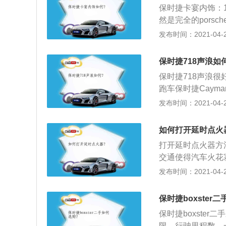
ω.QcwxJs.com
保时捷卡宴内饰：1
搭载的V6发动机最
然是完全的pors
载的N系列3.0T发
盘、排挡杆均以真
发布时间：2021-04-27
404kW，峰值扭
整的恒温空调，多
荧幕均列为标准配
保时捷718声浪如
的感觉；3、保时
保时捷718声浪很
向柱左侧的点火开
跑车保时捷Cayma
处在于，它的五连
ster搭载了全新的
发布时间：2021-04-27
辆行驶相关信息；
T四缸发动机，最大
这些开关按钮由带
ter配备的是一台
为如果换成真正金
如何打开延时点火
峰值扭矩420牛米。传
打开延时点火器方
离合变速器以供选
交通使得汽车火花
启动困难、怠速不
发布时间：2021-04-26
象；2、发动机爆
火位置、各种控制
保时捷boxster
所产生的巨大冲击
保时捷boxste
震。表现为汽车行
限，行驶里程数，