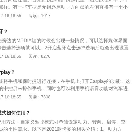
那样。有一些车型是无钥匙启动，方向盘的左侧直接有一个小
可启动车辆。需要注意的是，启动时，必须踩着刹车，而且挡
 16:18:55
阅读：1017
宴是保时捷旗下的一款中大型SUV，前悬架使用了多连杆式独
连杆式独立悬架。其车身长宽高分别为4918毫米、1983毫
牙？
轴距是2895毫米，动力方面搭载2.9T双涡轮增压发动机，匹配8
点击旁边的MEDIA键的时候会出现一些情况，可以选择媒体界面
。
在敲击选择选项就可以。2开启蓝牙点击选择选项后就会出现设置
择蓝牙设置，开启蓝牙。3连接蓝牙选择手机上的蓝牙搜索，
 16:18:55
阅读：8276
匹配。显示已连接，就表示以连接好。4选择音源选择音源，点击
择用蓝牙播放就可以。开始尽情享受保时捷的音质效果。
play？
将手机和保时捷进行连接，在手机上打开Carplay的功能，这
的中控屏来操作手机，同时也可以利用手机语音功能对汽车进
料：1、Carplay介绍：Carplay是美国苹果公司发布的车
 16:18:55
阅读：7308
OS设备、iOS使用体验与仪表盘系统进行结合。Carplay只支
g接口的iPhone手机，但需要注意的是，目前iPad虽然支持Lightni
al模式如何使用？
列入Carplay支持的硬件设备中。2、汽车控制carplay的方
al的使用方法：自定义驾驶模式可单独设定动力、转向、启停、空
进行控制，并且汽车系统还可以播放在手机上面收到的信息，车主可
员的个性需求。以下是2021款卡宴的相关介绍：1、动力方
的形式对信息进行回复。