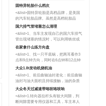
固特异轮胎什么档次
<&list>固特异轮胎是高档品牌，是美国
的汽车轮胎品牌。虽然是高档轮胎品
牌，但是中高低端的轮胎都有生产，这
国六排气管堵塞怎么清理
也是为了更好的开拓市场。
<&list>1、当车主发现自己的国六车排气
管出现堵塞的情况时，可以利用铁丝或
者是细棍，直接将杂物给取出来，如果
在家拿什么练方向盘
堵塞情况比较严重，也可以采取应急措
<&list>1、找一只平底锅，把两耳看作3
施。 <&list>2、直接利用木棍将所有的
点和9点钟方向，同时在6点钟和12点钟
杂物推到排气管里面的位置处，然后将
方向做一个标记。 <&list>2、双手握住
三元催化器拆解开，就可以将堵塞的东
大众1.8t发动机烧机油
平底锅两耳，然后往左打半圈、一圈、
西取出来。但如果是因为积碳过多引起
<&list>1、前后曲轴油封老化：前后曲轴
一圈半的练习，往右同样也要打相同的
的堵塞，就需要将三元催化器泡在草酸
油封与油大面积且持续接触，油的杂质
圈数。 <&list>3、最后强调要反复练
中进行清洗。 <&list>3、也可以利用清
和发动机内持续温度变化使其密封效果
习，这样就可以形成肌肉记忆，在真实
大众冬天过减速带咯吱咯吱响
洗剂对堵塞的情况得到解决，将清洗剂
逐渐减弱，导致渗油或漏油。<&list>2、
驾驶车辆时，不需要记忆也能打好方
放在燃油箱中，与燃油混合后，车辆启
<&list>1.转向器拉杆头有较大间隙，判
活塞间隙过大：积碳会使活塞环与缸体
向。
动时，就可以和汽油一起进入到燃烧
断间隙需要专用仪器和工具，车主本人
的间隙扩大，导致机油流入燃烧室中，