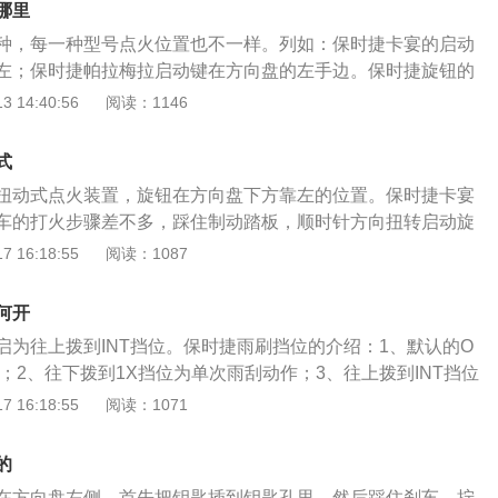
哪里
种，每一种型号点火位置也不一样。列如：保时捷卡宴的启动
左；保时捷帕拉梅拉启动键在方向盘的左手边。保时捷旋钮的
加具备运动性能，符合保时捷的跑车定位。以保时捷卡宴为
 14:40:56
阅读：1146
车型，外观时尚动感，整体线条较为完整、流畅且运动气息较
有气势。保时捷卡宴装备了多种高级配置，如巡航定系统、BO
式
内饰，运动型真皮座椅、选装电动全景天窗、倒车影像系统、后
扭动式点火装置，旋钮在方向盘下方靠左的位置。保时捷卡宴
车的打火步骤差不多，踩住制动踏板，顺时针方向扭转启动旋
侧的旋钮式点火装置正式保时捷对其跑车个性的历史传承。更
 16:18:55
阅读：1087
汽车科技的进步往往也少不了一次又一次的折腾，卡宴就是一
候都觉得传统插入钥匙的启动方式很Low，因此发明了一键启
何开
键启动的方式不够“运动”，又把按钮变成了类似钥匙的“旋钮”。
启为往上拨到INT挡位。保时捷雨刷挡位的介绍：1、默认的O
，当扭动钥匙点火时听到引擎响起令人热血澎湃的声音时，感
；2、往下拨到1X挡位为单次雨刮动作；3、往上拨到INT挡位
键启动缺少“运动质感”。可以说是返璞归真，也可以说是经典
作挡位；4、往上拨到LO挡位为低速雨刮动作挡位；5、往上拨
 16:18:55
阅读：1071
旋钮放在了方向盘左侧，可以说是对保时捷家族个性的历史传
雨刮动作挡位；6、汽车雨刮杆向后拉起就是前挡风玻璃喷水。
原理：当传感器检测到有雨水落到了挡风玻璃上，就对雨刷发
的
作，车的前挡风玻璃上的雨水即被清除了，保证了驾驶员视线
在方向盘左侧。首先把钥匙插到钥匙孔里，然后踩住刹车，拧