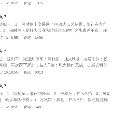
2.9升V6机械增压发动机，最大功率324kW，最大功率转速5
 16:18:55
阅读：7075
，最大扭矩550Nm/1800-5500rpm。2、外观方面：外观时尚动感，
、流畅且运动气息较浓，中网进气格栅横条看上去立体感更加
火？
梯形口相互贯通。
法如下：1、保时捷卡宴采用了扭动式点火装置，旋钮在方向
；2、保时捷卡宴打火步骤和传统汽车的打火步骤差不多，踩
针方向扭转启动旋钮即可。以下是保时捷卡宴的相关介绍：
 16:18:55
阅读：6498
宴外观时尚动感；高端大气上档次；空间较为充裕；内饰做工
富；操控性能良好；安全系数较高。2、动力方面，作为一个5
火？
捷卡宴Turbo-S搭载迅猛的520匹马力涡轮增压发动机，结合经
法：踩刹车，减速到停车；停稳后，挂入N挡；拉紧手刹；松
底盘来满足那些对高性能轿车的狂热者，并且提供了广受好评
停稳；再次踩下脚刹，挂入P挡；熄火操作完成。扩展资料如
饰方面，保时捷Cayenne的内饰做工较为精细；配置比较齐
宴的最强卖点是“保时捷”超级跑车品牌的历史。它对高性能、安
 16:18:55
阅读：6013
较好；方向盘自动加热及座椅旁的扶手设计等配置比较人性
性追求，像Cayenne-Turbo般个性如此鲜明的SUV，正适应
盘等选装配置。
的潮流。2.底盘系统拥有独特的平衡装置，由两条附有液压旋
火？
器，整合至前后轴的主动式防倾杆构成，在行车中主动侦测轮
程：1、踩刹车，减速到停车；2、停稳后，挂入N挡；3、拉紧
加速反应等信息，由高压泵浦所产生高达180-bar的油压，以
刹，确认车辆停稳；5、再次踩下脚刹，挂入P挡。保时捷是德
车辆过弯时的车身侧倾抑制，平衡车身倾斜角度。
界著名豪华汽车品牌，又译波尔舍，总部位于德国斯图加特，
 16:18:55
阅读：5487
代表之一。保时捷底盘系统拥有独特的平衡装置，此系统由两