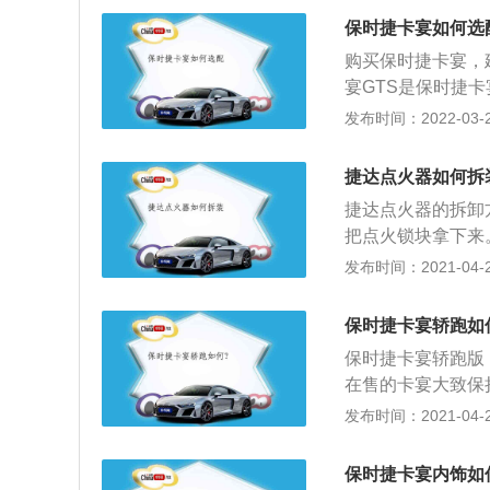
条附有液压旋转马
保时捷卡宴如何选
车中主动侦测轮胎
购买保时捷卡宴，
0bar的油压，
宴GTS是保时捷卡
倾斜角度。
出功率可以达到40
发布时间：2022-03-29
的时间只需要6.1
步，可以在4s店
捷达点火器如何拆
系列中的四轮驱动
捷达点火器的拆卸
驾驶感达到最佳。
把点火锁块拿下来
盘上下的护罩，然
发布时间：2021-04-29
作，按照各缸点火
～30000V）
保时捷卡宴轿跑如
的工作原理：1、
保时捷卡宴轿跑版
后向点火器发出信
在售的卡宴大致保
3、当点火线圈中
22英寸）大尺寸
发布时间：2021-04-27
电器按照发动机的
流板可将风阻系统降
后就会点燃气缸内
m，增强下压力）
才拆卸方向盘左右
保时捷卡宴内饰如
UV；3、保时捷卡