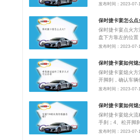
面：保时捷卡宴搭载
发布时间：2023-07-17
500-6500rpm
整体线条较为完整
保时捷卡宴怎么点
强烈与两边组合式
保时捷卡宴点火方
盘下方靠左的位置
住制动踏板，顺时
发布时间：2023-07-17
1、外观方面，卡
精细，配置比较丰
保时捷卡宴如何熄
座超级SUV，保时
保时捷卡宴熄火方
过动力学调教后的
开脚刹，确认车辆
的全轮驱动。3、内
下：1.保时捷卡
发布时间：2023-07-17
全；座椅的舒适性
全、纯种跑车的操控
化；全景天窗，罗
当今世界追求个性
保时捷卡宴如何熄
转马达与四个感应
保时捷卡宴熄火流
胎水平，车身动态与
手刹；4、松开脚
极短时间迅速调整
国大众汽车旗下世
发布时间：2023-07-17
是欧美汽车的主要