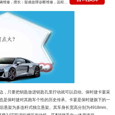
国家认证的汽车维修技师，15年德美日等各系车辆维修，擅长：疑难故障诊断维修，远程维修技术指导
边，只要把钥匙放进钥匙孔里拧动就可以启动。保时捷卡宴采
也是保时捷对其跑车个性的历史传承。卡宴是保时捷旗下的一
后悬架为多连杆式独立悬架。其车身长宽高分别为4918mm、