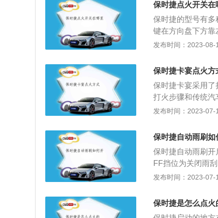
保时捷点火开关在
保时捷的型号有多
键在方向盘下方靠
点火装置看起来更
发布时间：2023-08-13
例：是一款SUV
浓，前脸上看去很
保时捷卡宴点火方
SE音响、全真皮
保时捷卡宴采用了
座娱乐设备。
打火步骤和传统汽
钮即可。方向盘左
发布时间：2023-07-17
多介绍如下：1、
个实例。最早的时
保时捷自动雨刷如
动，而后又觉得一
保时捷自动雨刷开
2、对于跑车而言
FF挡位为关闭雨刮
觉的确不一样，一
为自动感应雨刮动
发布时间：2023-07-17
传承。卡宴把点火
到HI挡位为高速
承。
自动雨刷器的工作
保时捷是怎么点火
出指令使其开始工
保时捷启动的地方