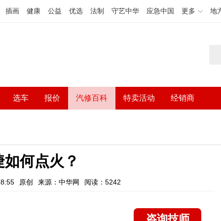
插画
健康
公益
优选
法制
守艺中华
应急中国
更多
地
选车
报价
汽修百科
特卖活动
经销商
捷如何点火？
8:55
原创
来源：中华网
阅读：5242
咨询技师