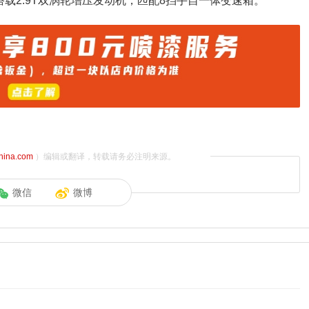
方面搭载2.9T双涡轮增压发动机，匹配8挡手自一体变速箱。
china.com
）编辑或翻译，转载请务必注明来源。
微信
微博