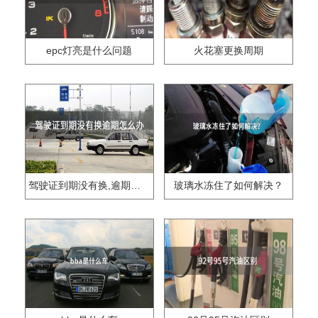
epc灯亮是什么问题
火花塞更换周期
驾驶证到期没有换,逾期怎么办??
玻璃水冻住了如何解决？