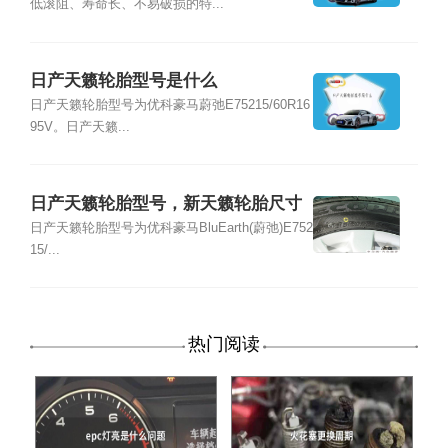
低滚阻、寿命长、不易破损的特...
日产天籁轮胎型号是什么
日产天籁轮胎型号为优科豪马蔚弛E75215/60R16
95V。日产天籁...
日产天籁轮胎型号，新天籁轮胎尺寸
规格
日产天籁轮胎型号为优科豪马BluEarth(蔚弛)E752
15/...
热门阅读