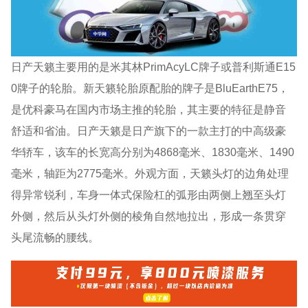
日产天籁主要用的是米其林PrimAcyLC牌子或普利斯通E15
0牌子的轮胎。新天籁轮胎原配胎的牌子是BluEarthE75，
是优科豪马在国内市场主推的轮胎，其主要的特征是静音
舒适和省油。日产天籁是日产旗下的一款主打的中高级豪
华轿车，该车的长宽高分别为4868毫米、1830毫米、1490
毫米，轴距为2775毫米。外观方面，天籁头灯的边角处理
得异常锐利，车身一体式保险杠的弧形由两侧上翘至头灯
外侧，然后从头灯外侧的棱角自然地拉出，形成一条贯穿
头尾流畅的腰线。