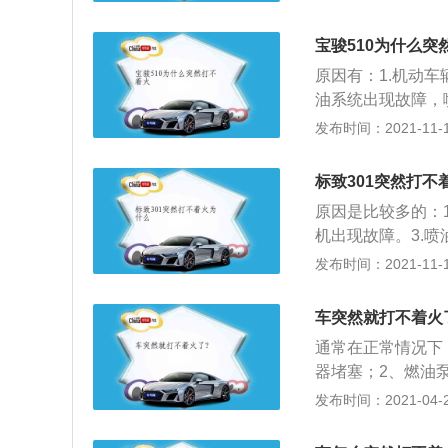
统。车子积炭太多
欠佳有关系。点火
宝骏510为什么突
障。启动机衰老比
原因有：1.机动
行乏力，打不着火
油系统出现故障，
油品添加错误或者
发布时间：2021-11-10
去检查一下车辆的
重，可以去当地的
标致301突然打不
查。如果是磨损情
原因是比较多的：
有问题，需要依次
机出现故障。3.喷
6.在冬季的时候，
发布时间：2021-11-10
辆的点火开关出现
查车辆的蓄电池，
车突然就打不着火
使用应急电源或者
通常在正常情况下
车辆的车主帮助进
器堵塞；2、燃油
工作；5、冷车启
发布时间：2021-04-26