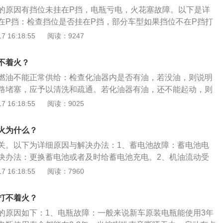
果没有充电说明电瓶坏了，需要换新的电瓶。途观是上汽大众
气门、节气门、活塞等积碳较多，很容易吸附一些燃油，造成
的原因有挡位未挂在P挡，电瓶亏电，火花塞故障。以下是详
，配置1.8tl4发动机和6挡手自一体变速箱，发动机最大马力为1
响启动。解决方法：及时清理发动机积碳即可。7、燃油质量
在P挡：检查挡位是否挂在P挡，部分车型如果挡位不在P挡打
250nm。途观车身的长宽高分别为4506mm、1809mm、1685
不合格。解决方法：建议车主更换质量好的燃油。8、油路不
位挂回P挡。电瓶亏电：检查是否亏电引起，例如打开大灯看
 16:18:55
阅读：9247
压进气形式。
导致油路出现堵塞情况。解决方法：建议车主定期到专业维修
叭听有没有鸣笛声。如果是亏电引起，就要找另外一台车搭
出现堵塞。9、点火系统电源电压不稳定。解决方法：建议车
检查火花塞是否发黑氧化，如果是，用干布或沙纸擦拭掉氧化
不着火？
专业修理厂维修，非专业人士无法解决。
使用寿命，则需要更换火花塞。
燃油不能正常供给：检查化油器内是否有油，若没油，则说明
路堵塞，应予以清洗和疏通。若化油器有油，还不能起动，则
是否被堵塞，主量孔有没有脏物。如果能起动，也不能就此了
 16:18:55
阅读：9025
某个部位有故障而未发现，还必须彻底疏通供油系统的管道。
自动熄火的故障会再度出现。电路故障：引起发动机突然断电
火为什么？
在线路上，应检查各插接头和触发线圈，并清除油污，增大插
关。以下为详细原因与解决办法：1、蓄电池故障：蓄电池电
，增加接触强度，以保证接触稳定。
决办法：更换蓄电池或者及时给蓄电池充电。2、机油流动受
里开车，机油的粘稠度会增大，流动困难，从而让车辆的发动
 16:18:55
阅读：7960
办法：将车移动到温度高的地方或及时更换机油。3、火花塞
挫感，在怠速时会发生抖动。解决办法：拆开车体检查火花
打不着火？
气的情况，如果有，要及时更换。
的原因如下：1、电瓶故障：一般来说新车原装电瓶能使用3年