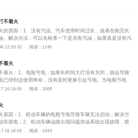
打不着火
火的原因：1、没有汽油。汽车使用时间过长，或者在跑完长
油。解决办法：可以先检查一下是否有汽油，如果真是没有汽
油。2、挡位错误也会导致汽车打不着火。自动挡车启动时挡
 12:20:32
阅读：1145
或N挡上，如果放在R或者D挡上就会打不着火。还有一些手动
也会打不着火。解决办法：要是挡位错误的话，要把挡位挂回
不着火
没有回正可能会导致方向盘抱死。这是因为在拔下车钥匙后,方向
不着火：1、电瓶亏电：如果长时间大灯没有关闭，就会导致
动导致的。解决办法：需要扭动钥匙的同时转动方向盘，要解
瓶已经到达使用寿命，没有及时更换引起亏电。当电瓶亏电
、汽车电瓶亏电，电瓶寿命已经到了。起动机开始转动但速度
突然打不着火。2、发动机积碳：当发动机积碳处于严重的情
 16:18:55
阅读：1068
后起动机只咔哒一声不转动。冬季低温和忘记关闭个别电器设
辆打不着火，因此要定期清理发动机积碳。3、挡位不对或方
启动，尤其是冬季短距离低速长时间使用，蓄电池电压会低于
盘锁死之后就会导致车辆打不着火，并且钥匙也会有拧不动的
正常启动和行驶。解决办法：更换新的电瓶。5、汽车燃油滤
火
停车期间，方向盘没有回正的情况下，角度超过30度，就会导
的输送受到影响,导致发动机供油不足，这就会让汽车突然打不
火原因：1、机动车辆的电瓶亏电导致车辆无法启动；解决方
车时需要把方向盘回正，避免以内方向盘锁死而打不着火。有
清洗燃油滤清器，更换滤芯。6、发动机积碳。发动机运转过
动车搭电；2、机动车辆油路出现问题供油系统出现故障，喷
定要放在P挡或N挡上，如果放在R或者D挡上就会打不着火。
燃料中的不饱和烯烃和胶体在高温下不完全燃烧产生的残渣。
会引起车辆突然不能打火；解决方法：应更换喷油嘴；3、机
 16:18:55
阅读：1044
。4、油品问题，加了不好燃油导致发动机不能正常工作等。
注意定期清理发动机积碳，并且使用质量好一点的汽油。7、
错误或者是防冻液缺少；解决方法：应添加防冻液；4、油量