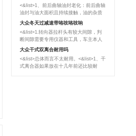
平底锅两耳，然后往左打半圈、一圈、
西取出来。但如果是因为积碳过多引起
<&list>1、前后曲轴油封老化：前后曲轴
一圈半的练习，往右同样也要打相同的
的堵塞，就需要将三元催化器泡在草酸
油封与油大面积且持续接触，油的杂质
圈数。 <&list>3、最后强调要反复练
中进行清洗。 <&list>3、也可以利用清
和发动机内持续温度变化使其密封效果
习，这样就可以形成肌肉记忆，在真实
大众冬天过减速带咯吱咯吱响
洗剂对堵塞的情况得到解决，将清洗剂
逐渐减弱，导致渗油或漏油。<&list>2、
驾驶车辆时，不需要记忆也能打好方
放在燃油箱中，与燃油混合后，车辆启
<&list>1.转向器拉杆头有较大间隙，判
活塞间隙过大：积碳会使活塞环与缸体
向。
动时，就可以和汽油一起进入到燃烧
断间隙需要专用仪器和工具，车主本人
的间隙扩大，导致机油流入燃烧室中，
室，最后形成废气排出，就可以让三元
无法制作，需要将车辆送到修理厂或4s
造成烧机油。<&list>3、机油粘度。使用
大众干式双离合耐用吗
催化器得到清洗，排气管堵塞的情况就
店；<&list>2.车辆半轴套管防尘罩破
机油粘度过小的话，同样会有烧机油现
<&list>总体而言不太耐用。<&list>1、干
能够得到解决。
裂，破裂后会出现漏油现象，使半轴磨
象，机油粘度过小具有很好的流动性，
式离合器如果放在十几年前还比较耐
损严重，磨损的半轴容易损坏，产生异
容易窜入到气缸内，参与燃烧。<&list>
用，但是由于现在的汽车发动机动力输
响；<&list>3.稳定器的转向胶套和球头
4、机油量。机油量过多，机油压力过
出越来越高，使得干式离合器散热不足
老化，一般是使用时间过长造成的。解
大，会将部分机油压入气缸内，也会出
的缺陷也逐渐暴露出来。<&list>2、由于
决方法是更换新的质量好的转向橡胶套
现烧机油。<&list>5、机油滤清器堵塞：
干式双离合的工作环境暴露在空气中，
和球头。
会导致进气不畅，使进气压力下降，形
而离合器的散热也是通离合器罩上面的
成负压，使机油在负压的情况下吸入燃
几个小孔来进行散热。但是在行驶过程
烧室引起烧机油。<&list>6、正时齿轮或
中变速箱需要换挡，就不得不使得离合
链条磨损：正时齿轮或链条的磨损会引
器频繁工作。<&list>3、长时间的低速行
起气阀和曲轴的正时不同步。由于轮齿
驶以及过于频繁的启停，导致离合器的