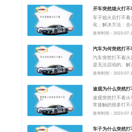
需要添加质量较好
点火系统故障。点
不足。在行驶过程
灰尘、油污，并涂
开车突然熄火打不
法：低压电路的线
行驶，发动机的使
路；3、汽车熄火
路，及时维修。
车子熄火后打不着
据周边情况，可以
对汽车电瓶进行检
化；解决方法：去
车把车辆拖到加油
碳刷支架胶结在一
发布时间：2023-07-17
坏相应的部件，造
喷油器滴漏越严重
路或电子故障。如
查修理喷油器4、
般是短路或保险丝
汽车为何突然打不
吸附作用，如果进
厂进行维修，车主
汽车突然打不着火
合气过稀，从而影
的损失。
是无法启动的。解
碳。5、汽车电路
期限。在启动发动
发布时间：2023-07-17
电；解决方法：更
电器供电。解决方
搭电或者更换电瓶
途观为什么突然打
或者方向盘出现转
途观突然打不着火
启动自动锁死的功
常接触的很多打不
车钥匙亏电。长时
了或者没油了，无
发布时间：2023-07-17
池即可。5、火花
机；3、蓄电池坏
塞电极上碳化，从
瓶串联就可以把车
主及时更换火花塞
车子为什么突然打