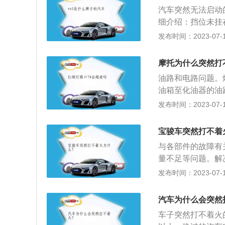
动给电池充电，如
吸附作用，如果进
汽车突然无法启动
的一款紧凑型suv
稀空燃比，从而影
细介绍：挡位未挂
60ps，最大扭矩为
不好，使用的燃油
不着火，需要把挡
发布时间：2023-07-17
mm，采用涡轮增
畅通，长时间使用
是否亮灯，或按喇
店清理油路，避免
电。火花塞故障：
摩托为什么突然打
主及时去4s店或
层。如果已经过了
油路和电路问题。
油箱至化油器的油
应检查化油器油滤
发布时间：2023-07-17
事，说明燃油系统
不然有可能发动机
宝骏车突然打不着
的原因，一般出现
与各部件的故障有
接片、座的夹紧力
量不足等问题。解
阻：如果是在冬季
发布时间：2023-07-17
机增大阻力。解决
故障：车辆会有顿
汽车为什么会突然
塞，检查是否有漏
车子突然打不着火