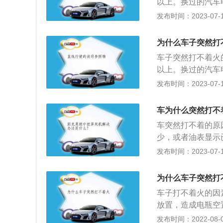
以上。换过的汽车
拖泥带水，启动后
发布时间：2023-07-17
声音也没有，汽车
候就要检查电瓶是
为什么车子突然打
电瓶寿命缩减。2
车子突然打不着火
高压电，以保证汽
以上。换过的汽车电
有可能是汽车的点
力，启动有点拖泥
发布时间：2023-07-17
造成汽车点火系统
外，启动时，什么
启动；汽油中有许
动机不工作,这时
碳；平时要注意定
车为什么突然打不
导致电瓶没电，电
对：对于自动挡车
车突然打不着的原
时给火花塞提供高
少，或者油表显示
瓶的原因，那么很
燃油喷射系统共用
发布时间：2023-07-17
或者高压线漏电都
转速信号，也就无
严重会造成汽车无
有故障，起动机也
等都会造成汽车积
为什么车子突然打
起动机上面，如果
汽油。4、挡位不
车子打不着火的因
坏，或者启动继电
放置，造成电瓶空
时候，车灯长期处
发布时间：2022-08-08