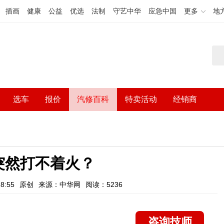
插画
健康
公益
优选
法制
守艺中华
应急中国
更多
地
选车
报价
汽修百科
特卖活动
经销商
突然打不着火？
8:55
原创
来源：中华网
阅读：5236
咨询技师