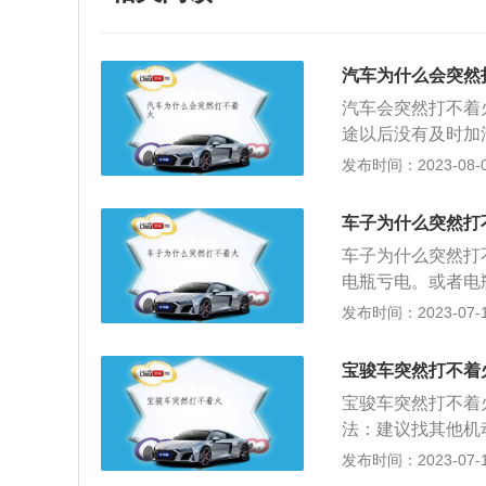
汽车为什么会突然
汽车会突然打不着
途以后没有及时加
油的话，要及时加
发布时间：2023-08-06
位一定要放在P挡
挡车如果不踩离合
车子为什么突然打
p挡。3、方向盘
车子为什么突然打
盘没有回正或有转
电瓶亏电。或者电
除方向盘抱死。4
后，就会导致车子
发布时间：2023-07-17
不够，即较弱，然
况下，就会导致车
备会导致车辆无法
向盘锁死：当方向
额定值，车辆无法
宝骏车突然打不着
现象。如果车主在
清器被堵塞，汽油
宝骏车突然打不着
致方向盘锁死。停
着火。解决办法：
法：建议找其他机
些车启动时挡位一
程中，发动机油和
油嘴出现问题可能
发布时间：2023-07-17
需要正确使用挡位
解决办法：平时要
动车辆的油品添加