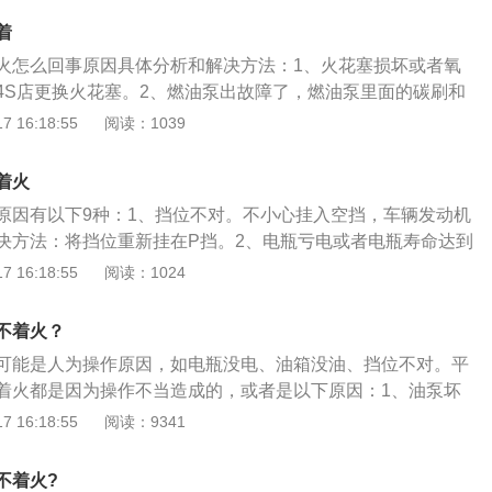
得燃油。电瓶的保养方法是：1、定期清理汽车电瓶接线柱的
火系统常见的故障就是点火能量不足或直接不能点火。解决办
中，应时刻注意一下油表显示。如果继续在机油不足的情况下
上专用油脂以保护线束；2、定期检查电瓶上的配件及连接线
着
连接不良或者高压线漏电都会造成汽车点火系统故障，检查线
用寿命将会缩短；解决方法：有预警提示时，要及时加油。根
后，尽量少使用车内的用电设备；4、通过汽车电瓶上的观察孔
火怎么回事原因具体分析和解决方法：1、火花塞损坏或者氧
找车友借油或者去附近的加油站。如果实在没办法，可以找拖
查并定期更换；5、车辆长时间不使用时，定期启动汽车。
4S店更换火花塞。2、燃油泵出故障了，燃油泵里面的碳刷和
站；5、挂错挡。如果档位不对，不仅无法启动车辆，还会损
起了；解决方法：去4S店检查维修燃油泵。3、喷油器滴漏，
 16:18:55
阅读：1039
成一定的安全隐患；解决方法：车辆起步时挂P或N挡；6、电
混合气就越浓，从而导致热车不好启动；解决方法：去4S店检
果是电路故障，不着火就没有意料之外的了，也没有预警，一
发动机积碳过多也会导致汽车打不着火，积碳对汽油有较强的
烧断、火花塞损坏等原因；解决方法：建议车主去4S店或修理
着火
气门、节气门、活塞等积碳较多，容易吸附一些燃油，导致混
个人无法解决此问题或容易使汽车产生新的问题，造成不必要
原因有以下9种：1、挡位不对。不小心挂入空挡，车辆发动机
响启动；解决方法：去4S店清理进气门、节气门和活塞的积
决方法：将挡位重新挂在P挡。2、电瓶亏电或者电瓶寿命达到
故障；解决方法：去4S店检查维修汽车电路。6、汽车电瓶亏
机期间、为启动系统、点火系统、电子燃油喷射系统和汽车的
 16:18:55
阅读：1024
换汽车电瓶。
法：车辆是亏电引起的，可以找另外的车搭电或是找救援服务
。3、方向盘锁死。车主在上一次停车时方向盘没有完全回正
不着火？
动的情况，这时防盗系统会认定车辆有被盗的风险，方向盘会
可能是人为操作原因，如电瓶没电、油箱没油、挡位不对。平
能。解决方法：方向盘锁止可以边轻晃方向盘边拧钥匙。4、
着火都是因为操作不当造成的，或者是以下原因：1、油泵坏
间使用，电池电量有限。解决方法：更换同样规格的车钥匙电
法供油，检查一下汽车油表；2、发动机坏了，需要更换发动
 16:18:55
阅读：9341
塞堵塞。可燃混合气过浓，未燃烧的剩余部分都会积聚在火花
了或者亏电。打不着火解决的方法：找辆车打着火，两车的电
而引起火花塞跳火异常，直至连碳而损坏。解决方法：建议车
打着，亏电的情况下汽车行驶30分钟以上汽车的发电机就会自
或者清理节气门积碳。6、发动机积碳。积碳对汽油有很强的
不着火?