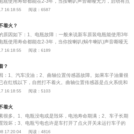
电瓶使用寿命都能在2-3年，当按喇叭声音嘶哑无力，启动有点
开大灯怠速立即被拉低，可能电瓶亏电。另外，启动时，什么
 16:18:55
阅读：6587
没有任何的声音和反应。发动机不工作，启动机不工作，这时
否还有足够的电，可能是一些不良的用车习惯导致电瓶没电，
不着火？
、点火系统故障：汽车点火系统的作用就是定时给火花塞提供
的原因如下：1、电瓶故障：一般来说新车原装电瓶能使用3年
车的正常运行；如果汽车打不着车，排除电瓶的原因，那么很
瓶使用寿命都能在2-3年，当你按喇叭(蜗牛喇叭)声音嘶哑无
火系统出现故障。低压电路的线连接不良或者高压线漏电都会
带水，启动后开大灯怠速立即被拉低，可能你的电瓶亏电。另
 16:18:55
阅读：6189
故障。3、发动机积碳：汽车发动机积碳严重会造成汽车无法
声音也没有，汽车没有任何的声音和反应。发动机不工作，启
多水分、燃油品种差，气门座圈密封不良等都会造成汽车积
候就要检查电瓶是否还有足够的电，可能是一些不良的用车习惯
期清理发动机积碳，并且使用质量好一点的汽油。4、挡位不
着？
瓶寿命缩减。2、点火系统故障：汽车点火系统的作用就是定
辆，厂家都会预设这个模式。
因：1、汽车没油；2、曲轴位置传感器故障。如果车子油量很
压电，以保证汽车的正常运行；如果汽车打不着车，排除了电
已在红线以下，自然打不着火。曲轴位置传感器是点火系统和
有可能就是汽车的点火系统出现故障。低压电路的线连接不凉
的传感器，如果曲轴位置传感器发生故障，电脑也就监测不到
 16:18:55
阅读：5103
会造成汽车点火系统故障。3、发动机积碳：汽车发动机积碳
法判别你是否在点火，也就打不着火。可以检查下起动机有没
法启动；汽油中有许多水分、燃油品种差，气门座圈密封不良
在高速转动，但是发动机就是没反应，这个问题可能就是出在
碳；平时要注意定期清理发动机积碳，并且使用质量好一点的
不着火
起动机不动，就是线路出了问题，蓄电池供电的电源线可能烧
对：对于自动挡车辆，厂家都会预设这个模式。
素很多。1、电瓶没电或是毁坏，电池寿命期满；2、车子长期
器有损坏。
置毁坏；3、电瓶亏电也许是车打开了点火开关未运行车子的
在打开情况、一直在应用大功率的音箱等耗电量高的娱乐系
 17:20:04
阅读：4816