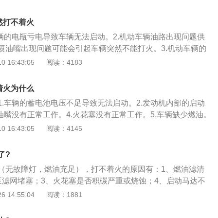
也会造成点火艰难。很有可能与油品产品质量、气门口密封性
系统异常，低压电路的线接入不好或是高压线漏电都造成该故
然打不着火
较严重，也就是车子使用期限太长，造成启动机慢慢衰老，运
车辆的电瓶亏电导致车辆无法启动。2.机动车辆油路出现问题供
。燃油泵毁坏造成没法运行车子。
喷油嘴出现问题可能会引起车辆突然不能打火。3.机动车辆的
是防冻液缺少。机动车辆出现突然不能打火的情况，首先需要
 16:43:05
阅读：4183
蓄电池，可能是车辆蓄电池使用年限过长导致电瓶磨损过于严
售后或者是维修厂对车辆的蓄电池磨损情况和使用情况进行检
着火为什么
况过于严重，需要及时更换全新的车辆电瓶，如果电瓶质量没
1.车辆的蓄电池电压不足导致无法启动。2.发动机内部的启动
去排查其他的原因。
油嘴没有正常工作。4.火花塞没有正常工作。5.车辆缺少燃油。
车辆的排气管出现了冰冻。7.车型的遥控钥匙出现了故障。8.车
 16:43:05
阅读：4145
损坏等等。机动车辆如果出现了突然不能打火的情况，可以检
多数都是因为车辆的蓄电池亏电而导致的车辆无法启动，可以
了?
是备用的电池，如果都没有的情况下可以联系附近的车辆，让
（无故障灯，燃油充足），打不着火的原因有：1、燃油滤清
行电瓶搭车。
泵滤网堵塞；3、火花塞是否积碳严重或烧蚀；4、启动马达不
动时油泵供油不及时。
 14:55:04
阅读：1881