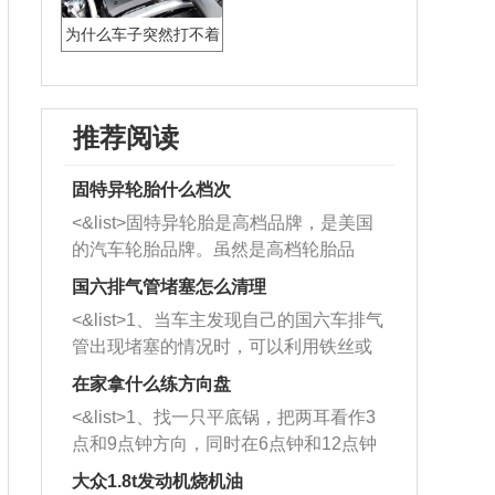
为什么车子突然打不着
火
推荐阅读
固特异轮胎什么档次
<&list>固特异轮胎是高档品牌，是美国
的汽车轮胎品牌。虽然是高档轮胎品
牌，但是中高低端的轮胎都有生产，这
国六排气管堵塞怎么清理
也是为了更好的开拓市场。
<&list>1、当车主发现自己的国六车排气
管出现堵塞的情况时，可以利用铁丝或
者是细棍，直接将杂物给取出来，如果
在家拿什么练方向盘
堵塞情况比较严重，也可以采取应急措
<&list>1、找一只平底锅，把两耳看作3
施。 <&list>2、直接利用木棍将所有的
点和9点钟方向，同时在6点钟和12点钟
杂物推到排气管里面的位置处，然后将
方向做一个标记。 <&list>2、双手握住
三元催化器拆解开，就可以将堵塞的东
大众1.8t发动机烧机油