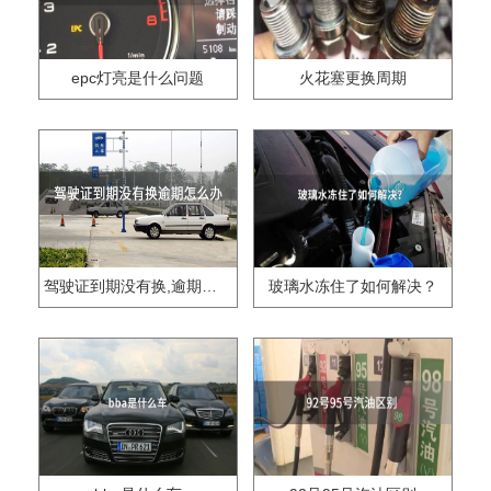
epc灯亮是什么问题
火花塞更换周期
驾驶证到期没有换,逾期怎么办??
玻璃水冻住了如何解决？