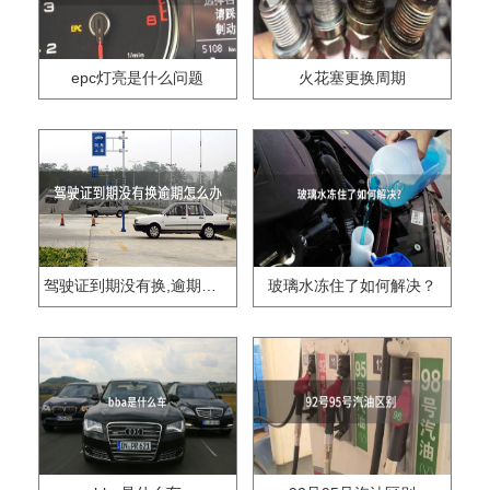
epc灯亮是什么问题
火花塞更换周期
驾驶证到期没有换,逾期怎么办??
玻璃水冻住了如何解决？