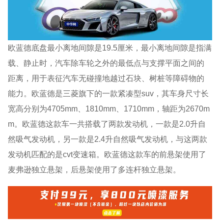
欧蓝德底盘最小离地间隙是19.5厘米，最小离地间隙是指满
载、静止时，汽车除车轮之外的最低点与支撑平面之间的
距离，用于表征汽车无碰撞地越过石块、树桩等障碍物的
能力。欧蓝德是三菱旗下的一款紧凑型suv，其车身尺寸长
宽高分别为4705mm、1810mm、1710mm，轴距为2670m
m。欧蓝德这款车一共搭载了两款发动机，一款是2.0升自
然吸气发动机，另一款是2.4升自然吸气发动机，与这两款
发动机匹配的是cvt变速箱。欧蓝德这款车的前悬架使用了
麦弗逊独立悬架，后悬架使用了多连杆独立悬架。