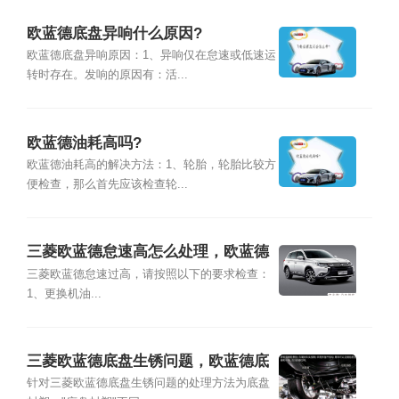
欧蓝德底盘异响什么原因?
欧蓝德底盘异响原因：1、异响仅在怠速或低速运
转时存在。发响的原因有：活...
欧蓝德油耗高吗?
欧蓝德油耗高的解决方法：1、轮胎，轮胎比较方
便检查，那么首先应该检查轮...
三菱欧蓝德怠速高怎么处理，欧蓝德
正常怠速多少
三菱欧蓝德怠速过高，请按照以下的要求检查：
1、更换机油...
三菱欧蓝德底盘生锈问题，欧蓝德底
盘生锈怎么处理
针对三菱欧蓝德底盘生锈问题的处理方法为底盘