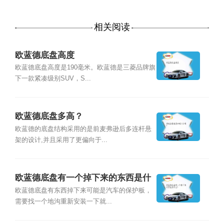
相关阅读
欧蓝德底盘高度
欧蓝德底盘高度是190毫米。欧蓝德是三菱品牌旗
下一款紧凑级别SUV，S...
欧蓝德底盘多高？
欧蓝德的底盘结构采用的是前麦弗逊后多连杆悬
架的设计,并且采用了更偏向于...
欧蓝德底盘有一个掉下来的东西是什
么？
欧蓝德底盘有东西掉下来可能是汽车的保护板，
需要找一个地沟重新安装一下就...