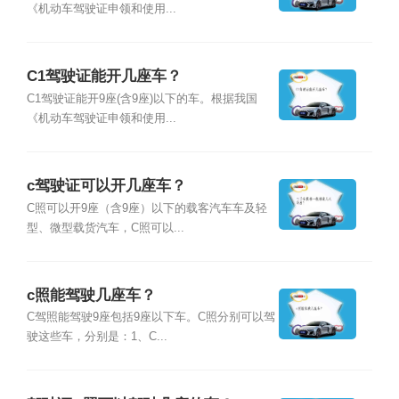
《机动车驾驶证申领和使用...
C1驾驶证能开几座车？
C1驾驶证能开9座(含9座)以下的车。根据我国
《机动车驾驶证申领和使用...
c驾驶证可以开几座车？
C照可以开9座（含9座）以下的载客汽车车及轻
型、微型载货汽车，C照可以...
c照能驾驶几座车？
C驾照能驾驶9座包括9座以下车。C照分别可以驾
驶这些车，分别是：1、C...