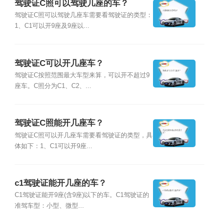
驾驶证C照可以驾驶几座的车？
驾驶证C照可以驾驶几座车需要看驾驶证的类型：
1、C1可以开9座及9座以...
驾驶证C可以开几座车？
驾驶证C按照范围最大车型来算，可以开不超过9
座车。C照分为C1、C2、...
驾驶证C照能开几座车？
驾驶证C照可以开几座车需要看驾驶证的类型，具
体如下：1、C1可以开9座...
c1驾驶证能开几座的车？
C1驾驶证能开9座(含9座)以下的车。C1驾驶证的
准驾车型：小型、微型...