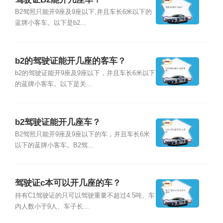
B2驾照只能开9座及9座以下,并且车长6米以下的
蓝牌小客车。以下是b2...
b2的驾驶证能开几座的客车？
b2的驾驶证能开9座及9座以下，并且车长6米以下
的蓝牌小客车。以下是关...
b2驾驶证能开几座车？
B2驾照只能开9座及9座以下的车，并且车长6米
以下的蓝牌小客车。B2驾...
驾驶证c本可以开几座的车？
持有C1驾驶证的只可以驾驶重量不超过4.5吨、车
内人数小于9人、车子长...