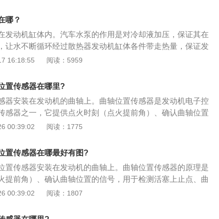
耀岩黑、冷铂银、冰河蓝、钛金灰、烈焰红六款车身颜色；以
织锦深灰、雅光灰黑、马鞍棕四种内饰配色。
在哪？
在发动机缸体内。汽车水泵的作用是对冷却液加压，保证其在
，让水不断循环经过散热器发动机缸体各件带走热量，保证发
是水泵损坏的主要症状：1、水泵损坏会使冷却循环能力减弱
 16:18:55
阅读：5959
现冷却液开锅现象。2、发动机靠近水泵部位漏水，漏下的冷
孔上留下冷却液颜色的痕迹，导致缺少冷却液后水温高等症状
位置传感器在哪里?
机工作时水泵出现异响，水泵出现异响可能是由于内部有异
感器安装在发动机的曲轴上。曲轴位置传感器是发动机电子控
引起。
传感器之一，它提供点火时刻（点火提前角）、确认曲轴位置
活塞上止点、曲轴转角及发动机转速。曲轴位置传感器坏了的
 00:39:02
阅读：1775
微：会出现汽车无力，上坡加不起油；2、中等：没有怠速，或
严重发抖，加油时排气管发出爆破声，并偶尔伴随爆破声出现
位置传感器在哪最好有图?
重：偏差太大的，根本无法启动，有些车型打马达的时候会听
位置传感器安装在发动机的曲轴上。曲轴位置传感器的原理是
声（活塞顶撞气门的声音）。
火提前角）、确认曲轴位置的信号，用于检测活塞上止点、曲
速。曲轴位置传感器的作用就是确定曲轴的位置，也就是曲轴
 00:39:02
阅读：1807
转速。曲轴位置传感器的测量方法如下：1、检查曲轴位置传
）之间的正常间隙应在大于0.5mm小于1.2mm，如果脉冲轮