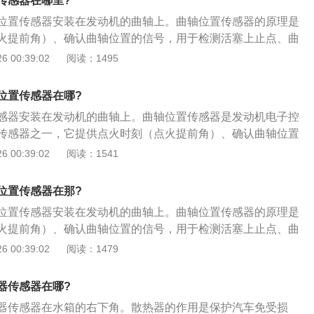
传感器在哪里?
或过小，都可能产生信号偏差；2、关闭点火开关，断开曲轴
位置传感器安装在发动机的曲轴上。曲轴位置传感器的原理是
量传感器的1端与2端之间应有400～600Q。如果不在此数值
火提前角）、确认曲轴位置的信号，用于检测活塞上止点、曲
位置传感器本身存在故障，应更换传感器。曲轴位置传感器的
速。曲轴位置传感器的作用就是确定曲轴的位置，也就是曲轴
 00:39:02
阅读：1495
线是绝缘的；3、打开点火开关，测量两根信号线对搭铁电压
转速。曲轴位置传感器的测量方法如下：1、检查曲轴位置传
是发动机控制单元在信号线上的预置电压。在开动起动机时，测量
）之间的正常间隙应在大于0.5mm小于1.2mm，如果脉冲轮
信号电压应接近1.6V。如果传感器内部、信号线路、发动机控
位置传感器在哪?
或过小，都可能产生信号偏差；2、关闭点火开关，断开曲轴
短路，都会造成电脑无法接收曲轴位置信号，从而引起发动机
感器安装在发动机的曲轴上。曲轴位置传感器是发动机电子控
量传感器的1端与2端之间应有400～600Q。如果不在此数值
传感器之一，它提供点火时刻（点火提前角）、确认曲轴位置
位置传感器本身存在故障，应更换传感器。曲轴位置传感器的
活塞上止点、曲轴转角及发动机转速。曲轴位置传感器坏了的
 00:39:02
阅读：1541
线是绝缘的；3、打开点火开关，测量两根信号线对搭铁电压
微：会出现汽车无力，上坡加不起油；2、中等：没有怠速，或
是发动机控制单元在信号线上的预置电压。在开动起动机时，测量
严重发抖，加油时排气管发出爆破声，并偶尔伴随爆破声出现
信号电压应接近1.6V。如果传感器内部、信号线路、发动机控
位置传感器在那?
重：偏差太大的，根本无法启动，有些车型打马达的时候会听
短路，都会造成电脑无法接收曲轴位置信号，从而引起发动机
位置传感器安装在发动机的曲轴上。曲轴位置传感器的原理是
声（活塞顶撞气门的声音）。
火提前角）、确认曲轴位置的信号，用于检测活塞上止点、曲
速。曲轴位置传感器的作用就是确定曲轴的位置，也就是曲轴
 00:39:02
阅读：1479
转速。曲轴位置传感器的测量方法如下：1、检查曲轴位置传
）之间的正常间隙应在大于0.5mm小于1.2mm，如果脉冲轮
器传感器在哪?
或过小，都可能产生信号偏差；2、关闭点火开关，断开曲轴
器传感器在水箱的右下角。散热器的作用是保护汽车免受损
量传感器的1端与2端之间应有400～600Q。如果不在此数值