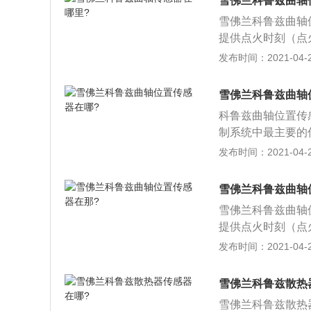
雪佛兰科鲁兹曲轴
安装不正确，过大
雪佛兰科鲁兹曲轴
位置传感器插头，测
提供点火时刻（点
范围，可判定曲轴
轴转角及发动机转
发布时间：2021-04-26
两根信号线与屏蔽
的转角以及发动机
应为1.4V，这
感器与脉冲轮（靶轮
曲轴位置传感器的
雪佛兰科鲁兹曲轴
安装不正确，过大
制单元内部开路或
科鲁兹曲轴位置传
位置传感器插头，测
无法启动。
制系统中最主要的
范围，可判定曲轴
的信号，用于检测
发布时间：2021-04-26
两根信号线与屏蔽
症状如下：1、轻
应为1.4V，这
者怠速状态发动机
曲轴位置传感器的
雪佛兰科鲁兹曲轴
加油死火；3、严
制单元内部开路或
雪佛兰科鲁兹曲轴
到发动机内有撞击
无法启动。
提供点火时刻（点
轴转角及发动机转
发布时间：2021-04-26
的转角以及发动机
感器与脉冲轮（靶轮
雪佛兰科鲁兹散热
安装不正确，过大
雪佛兰科鲁兹散热
位置传感器插头，测