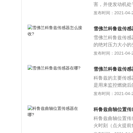
害，并使发动机处
范围，可判定曲轴
芯等三部分构成。
发布时间：2021-04-26
两根信号线与屏蔽
由于向空气散热而
应为1.4V，这
拆卸步骤如下：1
曲轴位置传感器的
雪佛兰科鲁兹传感
散热风扇；2、散
制单元内部开路或
雪佛兰科鲁兹传感
螺丝；3、使用专
无法启动。
的绝对压力大小的
把散热风扇从车上
基准信号；2、节
发布时间：2021-04-26
油、控制燃油\/
进气温度，提供给
雪佛兰科鲁兹传感
温度，向ECU提
科鲁兹的主要传感
速，提供给ECU
是用来监控燃烧后
排气中的氧浓度，
浓；2、轮速传感
发布时间：2021-04-26
的基准信号；爆震
所以，就有一个专
U根据信号调整点
轮的轮毂上，而一
科鲁兹曲轴位置传
安在节温器旁边，
科鲁兹曲轴位置传
火提前角，高温时
火时刻（点火提前
节气门边上，进气
及发动机转速。曲