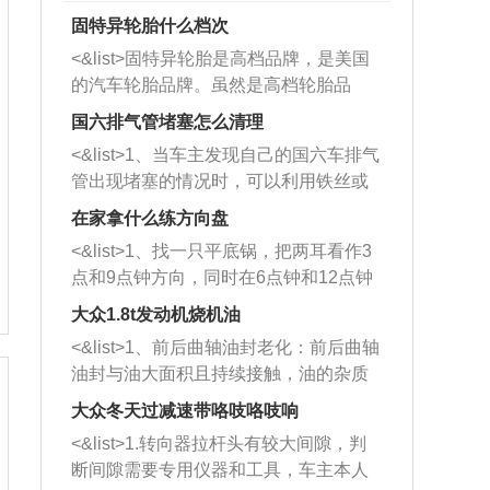
固特异轮胎什么档次
<&list>固特异轮胎是高档品牌，是美国
的汽车轮胎品牌。虽然是高档轮胎品
牌，但是中高低端的轮胎都有生产，这
国六排气管堵塞怎么清理
也是为了更好的开拓市场。
<&list>1、当车主发现自己的国六车排气
管出现堵塞的情况时，可以利用铁丝或
者是细棍，直接将杂物给取出来，如果
在家拿什么练方向盘
堵塞情况比较严重，也可以采取应急措
<&list>1、找一只平底锅，把两耳看作3
施。 <&list>2、直接利用木棍将所有的
点和9点钟方向，同时在6点钟和12点钟
杂物推到排气管里面的位置处，然后将
方向做一个标记。 <&list>2、双手握住
三元催化器拆解开，就可以将堵塞的东
大众1.8t发动机烧机油
平底锅两耳，然后往左打半圈、一圈、
西取出来。但如果是因为积碳过多引起
<&list>1、前后曲轴油封老化：前后曲轴
一圈半的练习，往右同样也要打相同的
的堵塞，就需要将三元催化器泡在草酸
油封与油大面积且持续接触，油的杂质
圈数。 <&list>3、最后强调要反复练
中进行清洗。 <&list>3、也可以利用清
和发动机内持续温度变化使其密封效果
习，这样就可以形成肌肉记忆，在真实
大众冬天过减速带咯吱咯吱响
洗剂对堵塞的情况得到解决，将清洗剂
逐渐减弱，导致渗油或漏油。<&list>2、
驾驶车辆时，不需要记忆也能打好方
放在燃油箱中，与燃油混合后，车辆启
<&list>1.转向器拉杆头有较大间隙，判
活塞间隙过大：积碳会使活塞环与缸体
向。
动时，就可以和汽油一起进入到燃烧
断间隙需要专用仪器和工具，车主本人
的间隙扩大，导致机油流入燃烧室中，