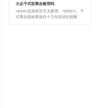
室，最后形成废气排出，就可以让三元
无法制作，需要将车辆送到修理厂或4s
造成烧机油。<&list>3、机油粘度。使用
大众干式双离合耐用吗
催化器得到清洗，排气管堵塞的情况就
店；<&list>2.车辆半轴套管防尘罩破
机油粘度过小的话，同样会有烧机油现
<&list>总体而言不太耐用。<&list>1、干
能够得到解决。
裂，破裂后会出现漏油现象，使半轴磨
象，机油粘度过小具有很好的流动性，
式离合器如果放在十几年前还比较耐
损严重，磨损的半轴容易损坏，产生异
容易窜入到气缸内，参与燃烧。<&list>
用，但是由于现在的汽车发动机动力输
响；<&list>3.稳定器的转向胶套和球头
4、机油量。机油量过多，机油压力过
出越来越高，使得干式离合器散热不足
老化，一般是使用时间过长造成的。解
大，会将部分机油压入气缸内，也会出
的缺陷也逐渐暴露出来。<&list>2、由于
决方法是更换新的质量好的转向橡胶套
现烧机油。<&list>5、机油滤清器堵塞：
干式双离合的工作环境暴露在空气中，
和球头。
会导致进气不畅，使进气压力下降，形
而离合器的散热也是通离合器罩上面的
成负压，使机油在负压的情况下吸入燃
几个小孔来进行散热。但是在行驶过程
烧室引起烧机油。<&list>6、正时齿轮或
中变速箱需要换挡，就不得不使得离合
链条磨损：正时齿轮或链条的磨损会引
器频繁工作。<&list>3、长时间的低速行
起气阀和曲轴的正时不同步。由于轮齿
驶以及过于频繁的启停，导致离合器的
或链条磨损产生的过量侧隙，使得发动
温度不断升高，而低速行驶时空气流动
机的调节无法实现：前一圈的正时和下
效率不高，无法将离合器中的热量有效
一圈可能就不一样。当气阀和活塞的运
的带走，导致离合器内部的温度不断升
动不同步时，会造成过大的机油消耗。
高，加速离合器的磨损。
解决方法：更换正时齿轮或链条。<&list
>7、内垫圈、进风口破裂：新的发动机
设计中，经常采用各种由金属和其他材