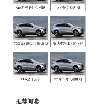
epc灯亮是什么问题
火花塞更换周期
驾驶证到期没有换,逾期
玻璃水冻住了如何解
怎么办??
决？
bba是什么车
92号95号汽油区别
推荐阅读