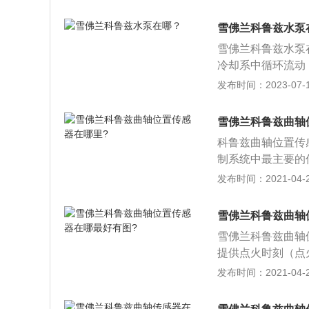
鲁兹提供极光白、
及提供星罗深灰、
雪佛兰科鲁兹水泵
雪佛兰科鲁兹水泵
冷却系中循环流动
动机不高温。以下
发布时间：2023-07-17
甚至不循环，会出
却液会在水泵通风
雪佛兰科鲁兹曲轴
的出现。3、发动
科鲁兹曲轴位置传
物，或者轴承磨损
制系统中最主要的
的信号，用于检测
发布时间：2021-04-26
症状如下：1、轻
者怠速状态发动机
雪佛兰科鲁兹曲轴
加油死火；3、严
雪佛兰科鲁兹曲轴
到发动机内有撞击
提供点火时刻（点
轴转角及发动机转
发布时间：2021-04-26
的转角以及发动机
感器与脉冲轮（靶轮