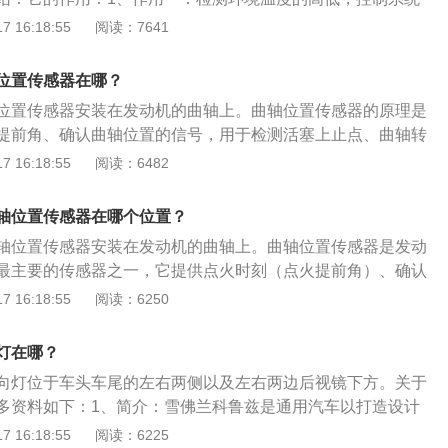
的差值来决定控制方式。2、作用二：给ECU提供车室之外的
 16:18:55
阅读：7641
根据此信号与车内温度信号对比，确定车室内的温度，以满足车
例如：车外是5度，车内是30度，温差太大，ECU就要控制空
位置传感器在哪？
度降低到20度左右，这时人就不会感觉到太热，也不会太冷。
位置传感器安装在发动机的曲轴上。曲轴位置传感器的原理是
铁线接触不良，数据会显示异常低温，低温空气密度高会加大
提前角、确认曲轴位置的信号，用于检测活塞上止点、曲轴转
合气过浓。
曲轴位置传感器的作用就是确定曲轴的位置，也就是曲轴的转
 16:18:55
阅读：6482
。曲轴位置传感器的测量方法如下：1、检查曲轴位置传感器
正常间隙应在大于0.5mm小于1.2mm，如果脉冲轮安装不正
轴位置传感器在哪个位置？
都可能产生信号偏差；2、关闭点火开关，断开曲轴位置传感
轴位置传感器安装在发动机的曲轴上。曲轴位置传感器是发动
的1端与2端之间应有400600Q。如果不在此数值范围，可判
最主要的传感器之一，它提供点火时刻（点火提前角）、确认
本身存在故障，应更换传感器。曲轴位置传感器的两根信号线
用于检测活塞上止点、曲轴转角及发动机转速。曲轴位置传感
 16:18:55
阅读：6250
、打开点火开关，测量两根信号线对搭铁电压应为1.4V，这是
：1、轻微：会出现汽车无力，上坡加不起油。2、中等：没有
信号线上的预置电压。在开动起动机时，测量曲轴位置传感器
态发动机严重发抖，加油时排气管发出爆破声，并偶尔伴随爆
1.6V。如果传感器内部、信号线路、发动机控制单元内部开路
灯在哪？
。3、严重：偏差太大，根本无法启动，有些车型打马达的时
电脑无法接收曲轴位置信号，从而引起发动机无法启动。
向灯位于车头车尾的左右两侧以及左右两边后视镜下方。关于
有撞击声（活塞顶撞气门的声音）。
多资料如下：1、简介：雪佛兰科鲁兹是通用汽车以打造设计
车型为目标，整合全球资源开发的新一代作品。2、颜色：科
 16:18:55
阅读：6225