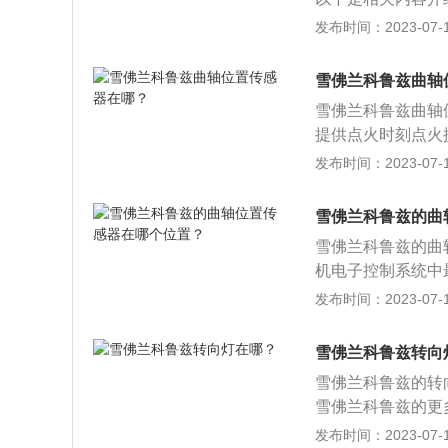
将根据温度与温度
发布时间：2023-07-17
温度信号，ECU
室内人员的需要。
雪佛兰科鲁兹曲轴
调工作，使车内温
雪佛兰科鲁兹曲轴
进气温度传感器搭
提供点火时刻点火
喷油脉宽，造成混
角及发动机转速。
发布时间：2023-07-17
角以及发动机转速
与脉冲轮靶轮之间的
雪佛兰科鲁兹的曲
确，过大或过小，
雪佛兰科鲁兹的曲
器插头，测量传感器
机电子控制系统中
定曲轴位置传感器
曲轴位置的信号，
发布时间：2023-07-17
与屏蔽线绝缘；3
器损坏的症状如下
发动机控制单元在
怠速，或者怠速状
的信号电压应接近
雪佛兰科鲁兹转向
破声出现加油死火
或短路，都会造成
雪佛兰科鲁兹的转
候会听到发动机内
雪佛兰科鲁兹的更
和性能紧凑型标杆
发布时间：2023-07-17