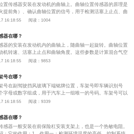
位置传感器安装在发动机的曲轴上。曲轴位置传感器的原理是
火提前角）、确认曲轴位置的信号，用于检测活塞上止点、曲
速。曲轴位置传感器的作用就是确定曲轴的位置，也就是曲轴
 16:18:55
阅读：1004
转速。曲轴位置传感器损坏的症状如下：1、轻微：会出现汽
起油。2、中等：没有怠速，或者怠速状态发动机严重发抖，
感器在哪？
爆破声，并偶尔伴随爆破声出现加油死火。3、严重：偏差太
感器的安装在发动机内的曲轴上，随曲轴一起旋转。曲轴位置
，有些车型打马达的时候会听到发动机内有撞击声（活塞顶撞
动机转速、活塞上止点和曲轴角度。这些参数是计算混合气空
主要控制参数。曲轴位置传感器以信号的形式将这些参数发送
 16:18:55
阅读：9853
单元。如果曲轴位置传感器发生故障，该信号无法触发电子点
的工作，从而导致发动机没有点火指令和燃油喷射。此时，发动
架号在哪？
架号在副驾驶挡风玻璃下端铭牌位置，车架号即车辆识别号
个字母或数字组成，用于汽车上一组唯一的号码。车架号可以
、引擎、底盘序号及其他性能等资料。雪佛兰科鲁兹是一款紧
 16:18:55
阅读：9339
为4666mm、1807mm、1460mm，轴距为2700mm。该车
三点式安全带，同时科鲁兹SE和SX车型均采用了带自动延迟
感器在哪？
加了支持iPod和U盘的USB媒体输入端口，增添产品的娱乐
传感器一般安装在前保险杠安装支架上，也是一个热敏电阻。
绍：它的作用：1、作用一：检测环境温度的高低，控制系统