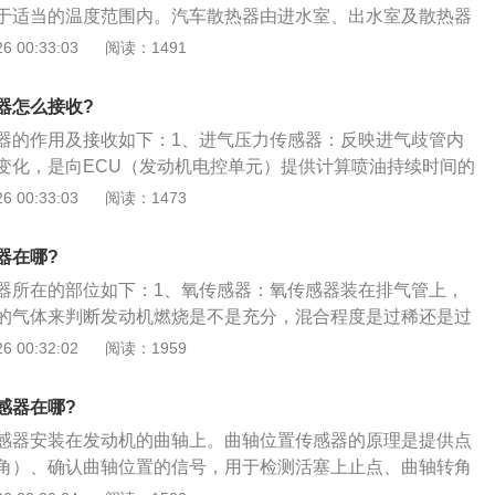
于适当的温度范围内。汽车散热器由进水室、出水室及散热器
位置传感器本身存在故障，应更换传感器。曲轴位置传感器的
冷却液在散热器芯内流动，空气在散热器外通过。热的冷却液
 00:33:03
阅读：1491
线是绝缘的；3、打开点火开关，测量两根信号线对搭铁电压
变冷，冷空气则因为吸收冷却液散出的热量而升温。散热器的
是发动机控制单元在信号线上的预置电压。在开动起动机时，测量
、打开汽车的引擎盖，拆下位于散热风扇上面的进气管，卸下
信号电压应接近1.6V。如果传感器内部、信号线路、发动机控
器怎么接收?
热风扇和空调风扇位于风扇架上面，共四个角，每个角有一个
短路，都会造成电脑无法接收曲轴位置信号，从而引起发动机
器的作用及接收如下：1、进气压力传感器：反映进气歧管内
业的工具拧下这四个螺丝；4、当螺丝全部拧下时，我们就可以
变化，是向ECU（发动机电控单元）提供计算喷油持续时间的
卸下来了。
气门位置传感器：测量节气门打开的角度，提供给ECU作为断
 00:33:03
阅读：1473
空气比、点火提前角修正的基准信号；3、进气温度传感器：检测
ECU作为计算空气密度的；冷却液温度传感器：检测冷却液的
器在哪?
供发动机温度信息；4、曲轴位置传感器：检测曲轴及发动机转
器所在的部位如下：1、氧传感器：氧传感器装在排气管上，
作为确定点火正时及工作顺序的基准信号；5、氧传感器：检测
的气体来判断发动机燃烧是不是充分，混合程度是过稀还是过
提供给ECU作为控制燃油\/空气比在最佳值（理论值）附近的
器：它主要是收集汽车的转速来判断汽车有没有打滑的征兆，
 00:32:02
阅读：1959
传感器：安装在缸体上专门检测发动机的爆燃状况，提供给EC
门收集汽车轮速的传感器来完成这项工作，一般安装在每个车
火提前角。
旦传感器损坏，ABS会失效；3、水温传感器：水温传感器般
感器在哪?
将冷却水温度转换为电信号，当低温时增加喷油量或者增大点
感器安装在发动机的曲轴上。曲轴位置传感器的原理是提供点
防爆燃，推迟点火提前角；4、进气压力传感器：一般安装在
角）、确认曲轴位置的信号，用于检测活塞上止点、曲轴转角
压力传感器顾名思义就是随着发动机不同的转速负荷，感应一
轴位置传感器的作用就是确定曲轴的位置，也就是曲轴的转角