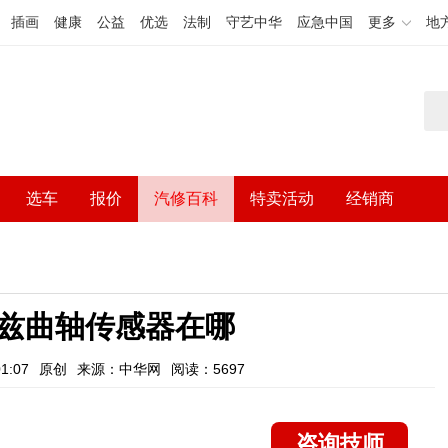
插画
健康
公益
优选
法制
守艺中华
应急中国
更多
地
选车
报价
汽修百科
特卖活动
经销商
兹曲轴传感器在哪
1:07
原创
来源：中华网
阅读：5697
咨询技师