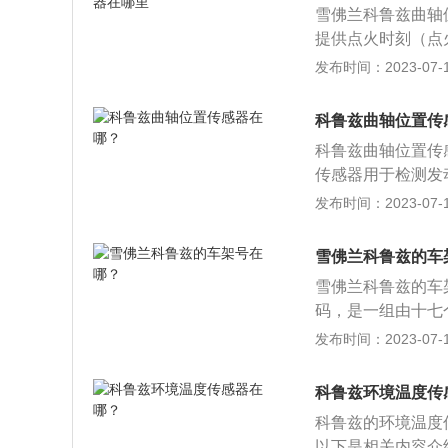
雪佛兰科鲁兹曲轴
提供点火时刻（点
轴转角及发动机转
发布时间：2023-07-17
的转角以及发动机
车无力，上坡加不
科鲁兹曲轴位置传
加油时排气管发出
科鲁兹曲轴位置传
大，根本无法启动
传感器用于检测发
气门的声音）。
燃比和点火调整的
发布时间：2023-07-17
到发动机电子控制
火器（或ECU）
雪佛兰科鲁兹的车
机无法启动。
雪佛兰科鲁兹的车
码，是一组由十七
识别汽车的生产商
发布时间：2023-07-17
凑汽车，其长宽高分别
后排中间座椅增添
科鲁兹环境温度传
功能的头灯，并且增
科鲁兹的环境温度
与舒适性功能。
以下是相关内容介