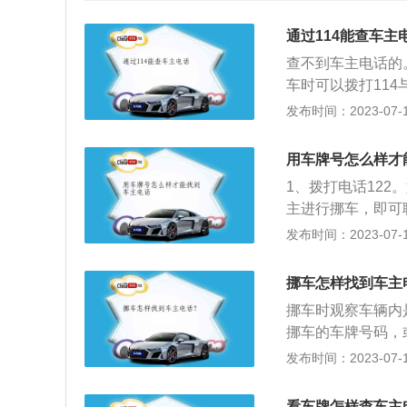
通过114能查车主
查不到车主电话的
车时可以拨打114
进入人工服务，这
发布时间：2023-07-17
供需要挪车的车牌
自己的电话通过1
用车牌号怎么样才
堵车需要挪车时的
1、拨打电话122
如果有的话，直接
主进行挪车，即可联
的车子被某某车牌
4查询需要车主是
发布时间：2023-07-17
下，交警那边会很
件到保险公司进行
烦。4、通过APP联
挪车怎样找到车主
1版本为例）登录
挪车时观察车辆内
车，进入信息填写
挪车的车牌号码，
车的选项，上传相
的。1、需要查询
发布时间：2023-07-17
所，进入机动车信
申请找到主人，但
色、品牌、驾驶人
如果是不正当原因
定即可。6、通过
看车牌怎样查车主