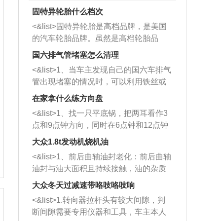
固特异轮胎什么档次
<&list>固特异轮胎是高档品牌，是美国
的汽车轮胎品牌。虽然是高档轮胎品
牌，但是中高低端的轮胎都有生产，这
国六排气管堵塞怎么清理
也是为了更好的开拓市场。
<&list>1、当车主发现自己的国六车排气
管出现堵塞的情况时，可以利用铁丝或
者是细棍，直接将杂物给取出来，如果
在家拿什么练方向盘
堵塞情况比较严重，也可以采取应急措
<&list>1、找一只平底锅，把两耳看作3
施。 <&list>2、直接利用木棍将所有的
点和9点钟方向，同时在6点钟和12点钟
杂物推到排气管里面的位置处，然后将
方向做一个标记。 <&list>2、双手握住
三元催化器拆解开，就可以将堵塞的东
大众1.8t发动机烧机油
平底锅两耳，然后往左打半圈、一圈、
西取出来。但如果是因为积碳过多引起
<&list>1、前后曲轴油封老化：前后曲轴
一圈半的练习，往右同样也要打相同的
的堵塞，就需要将三元催化器泡在草酸
油封与油大面积且持续接触，油的杂质
圈数。 <&list>3、最后强调要反复练
中进行清洗。 <&list>3、也可以利用清
和发动机内持续温度变化使其密封效果
习，这样就可以形成肌肉记忆，在真实
大众冬天过减速带咯吱咯吱响
洗剂对堵塞的情况得到解决，将清洗剂
逐渐减弱，导致渗油或漏油。<&list>2、
驾驶车辆时，不需要记忆也能打好方
放在燃油箱中，与燃油混合后，车辆启
<&list>1.转向器拉杆头有较大间隙，判
活塞间隙过大：积碳会使活塞环与缸体
向。
动时，就可以和汽油一起进入到燃烧
断间隙需要专用仪器和工具，车主本人
的间隙扩大，导致机油流入燃烧室中，