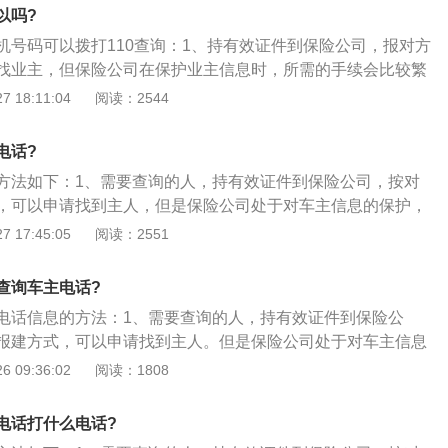
所查询车主信息；3、由于车主信息业属于个人隐私，所以是没有
以吗?
有熟人去当地公安局交警队查。
机号码可以拨打110查询：1、持有效证件到保险公司，报对方
找业主，但保险公司在保护业主信息时，所需的手续会比较繁
有人侵犯了您的合法权益，建议您先拨打110，然后从110到
 18:11:04
阅读：2544
主信息；3、由于业主信息产业属于个人隐私，所以没有直接
有熟人到当地公安局派出所检查。
电话?
方法如下：1、需要查询的人，持有效证件到保险公司，按对
，可以申请找到主人，但是保险公司处于对车主信息的保护，
繁琐，如果是寻仇、报复等不正当原因，估计保险公司不会协
 17:45:05
阅读：2551
车牌的主人侵犯了你的合法权益，建议你先给110报警，然后由
所查询车主信息；3、由于车主信息业属于个人隐私，所以是没有
查询车主电话?
有熟人去当地公安局交警队查。
电话信息的方法：1、需要查询的人，持有效证件到保险公
报建方式，可以申请找到主人。但是保险公司处于对车主信息
续会比较繁琐，如果是寻仇、报复等不正当原因，估计保险公
 09:36:02
阅读：1808
如果是该车牌的主人侵犯了你的合法权益，建议你先给110报
出面到车管所查询车主信息；3、由于车主信息业属于个人隐私，
电话打什么电话?
到的，除非有熟人去当地公安局交警队查。