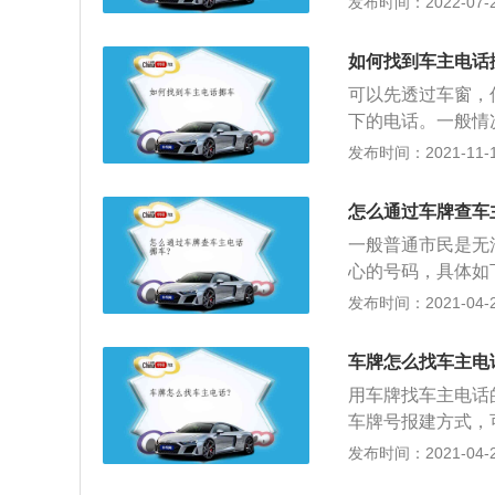
发布时间：2022-07-26
的电话号码，基本
我们只能间接帮助
如何找到车主电话
停车。还有些车主
可以先透过车窗，
位的汽车随时都可
下的电话。一般情
位。如果实在没办
下面的中控仪表台
发布时间：2021-11-10
要的时候可以更为
22进行查询。1
去的部位，会更为
明情况：自己的车
怎么通过车牌查车
务。正常情况下，
一般普通市民是无
供机动车的牌号和
心的号码，具体如
露对方的号码。这
移动机动车的车牌
发布时间：2021-04-28
就是所提供的机动
的电话上，主叫方
需要车主到联通公
安全下，当事双方
记，那这个办法就
车牌怎么找车主电
用车牌找车主电话
车牌号报建方式，
要的手续会比较繁
发布时间：2021-04-27
助；2、如果是该