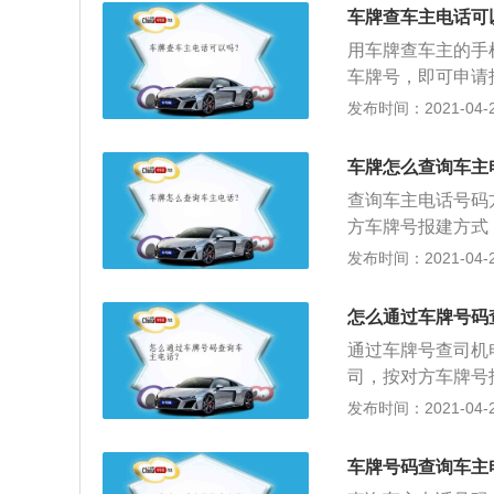
110出面到车管
车牌查车主电话可
办法查到的，除非
用车牌查车主的手
车牌号，即可申请
琐；2、如果车牌所
发布时间：2021-04-27
车牌管理局询问车
的办法查出，除非
车牌怎么查询车主
查询车主电话号码
方车牌号报建方式
需要的手续会比较
发布时间：2021-04-27
助；2、如果是该
110出面到车管
怎么通过车牌号码
办法查到的，除非
通过车牌号查司机
司，按对方车牌号
的保护，需要的手
发布时间：2021-04-26
司不会协助；2、
警，然后由110
车牌号码查询车主
所以是没有办法查