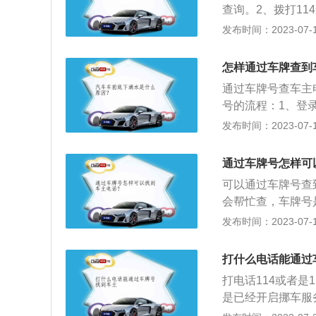
查询。2、拨打1
车辆的号牌说明情
发布时间：2023-07-17
到机动车辆的注册
交通管理部门或者
怎样通过车牌查到
车车主的相关信息
通过车牌号查车主
号的流程：1、登
动车业务”板块找
发布时间：2023-07-17
息：点击“提交信
理新车注册登记业
通过车牌号怎样可
号、选号凭证。确
可以通过车牌号查
统核查通过后会进
会帮忙查，车牌号
后，点击“开始选
在法定机关登记的
发布时间：2023-07-17
机短信验证码，验
码，一般在机动车
待界面底部“确认
省级行政区，为各
正确，验证通过进入
打什么电话能通过
个地级行政区划占
打电话114或者是
市之类，为在车牌
是已经开启挪车服
是不可以将车主电