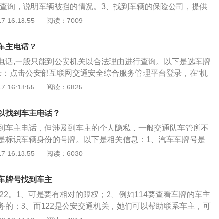
14查询，说明车辆被挡的情况。3、找到车辆的保险公司，提供
况来查询。车辆车牌可以查到的信息：通过车牌可以直接观察
 16:18:55
阅读：7009
登记地，注册登记地并不代表是车辆的使用地点。在公安机关
是车辆管理所，有关部门。携带着相关的证明可以查询出机动
车主电话？
，比如说车辆的注册时间，以及车辆具体的信息。
电话,一般只能到公安机关以合法理由进行查询。以下是选车牌
录：点击公安部互联网交通安全综合服务管理平台登录，在“机
到新车注册登记预选号牌，点击“在线办理”链接。2、输入基本信
 16:18:55
阅读：6825
息”按钮后，进入基本信息步骤，车主应当选择本人或本单位办
务的车管所。在“确认信息”步骤，车主需录入新车车辆识别代
以找到车主电话？
认信息准确无误后，点击对话框中的“提交”按钮进行提交，系
到车主电话，但涉及到车主的个人隐私，一般交通队车管所不
入到“选号服务说明”步骤。3、预选号牌：仔细阅读服务说明
是标识车辆身份的号牌。以下是相关信息：1、汽车车牌号是
号”按钮进行选号操作。首先要身份验证，车主须获取并录入手
准予机动车在道路上行驶的法定标志，是标识车辆身份的号
 16:18:55
阅读：6030
证预选号牌的手机号码。车主获取并录入手机短信验证码后，
辆的特定位置悬挂。车牌第一位是汉字：代表该车户口所在的
”按钮倒计时结束，即可点击“确认”按钮验证手机短信验证码是否
（省、直辖市、自治区）的简称。2、中国的车牌原则上是每
“预选号牌”步骤。
车牌号找到车主
用一个发牌代码，但中国每个地级行政区划都分为不同的区县
122。1、可是要有相对的限权；2、例如114要查看车牌的车主
上加以区别，便采取了不同号段的方式。
务的；3、而122是公安交通机关，她们可以帮助联系车主，可
话给你。其他网络渠道和收费渠道表示，可以用车牌找到车主