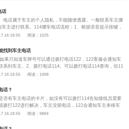
电话
。电话属于车主的个人隐私，不能随便透露。一般联系车主挪
与车主进行联系。114挪车电话流程：1、根据语音提示按键，
时话务员就接通了。2、说明需要挪车的情况。一般114会让提
 16:18:55
阅读：1025
号和地点。说完之后，等待话务员查询。3、一切顺利的话，
14，就会转接到对方车主的手机上，但不会透露对方的号码。
能找到车主电话
小办法：1、首先察看车窗，看是否有车主的临时停靠电话。
。如果只知道车牌号可以通过拨打电话122，122客服会通知车
拨打电话即可。2、拨打122交通事故报警台。询问话务员自己
系到车主。2、拨打电话114。可以拨打电话114查询，但11
号的车辆在哪个地点堵住了，能否提供挪车服务。正常情况
已经开通挪车服务的。3、保险公司进行查询。还可以持有效证
 16:18:55
阅读：1008
快联系车主挪车。
查询，但是保险公司出于对车主信息的保护，手续会比较麻
系车主。可以通过“交管12123”APP联系车主（以IOS最新2.8.
电话？
后在首页便可以找到一键挪车功能，点击进入，点击申请挪
是否有车主电话的卡片，如没有可以拨打114告知接线员需要
页面，输入车牌号码、挡车地点，点击提醒信息，选择及时挪
或拨打122进行解决，车主没留电话，122会通知车主来移车
关照片后，提交申请。5、在网上车管所查询。点击网上车管
的人，持有效证件到保险公司，按对方车牌号报建方式，可以
 16:18:55
阅读：9884
息查询，输入车的号牌种类和号码，点击查询，通过车身颜
是保险公司处于对车主信息的保护，需要的手续会比较繁琐，
、档案编号等信息确定是否为要查询的信息，输入好后点击确
的话，一般保险公司不会协助。2、如果是该车牌的主人侵犯
手机支付宝完成。首先打开手机支付宝，找到“城市服务”，点
电话？