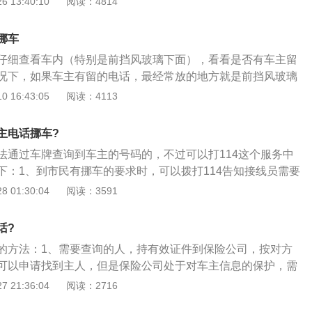
 13:40:10
阅读：4814
上是骗人或违法的。如果只知道车牌号，车主没有联系方式，
别人。很多车主停车时找不到停车位，只能临时在他人的车前
挪车
会直接停在他人的车位里，这种行为就不太好了，毕竟固定车
仔细查看车内（特别是前挡风玻璃下面），看看是否有车主留
能会来，所以为了避免被要求挪车，最好还是停在合适的部
况下，如果车主有留的电话，最经常放的地方就是前挡风玻璃
法要临时停车，最好是能够在车上留下联系方式，这样等他人
上。如果仔细找过了，确实找不到电话，可以通过拨打114或1
 16:43:05
阅读：4113
便捷。并且他人驾驶汽车离去后，自己也是可以停靠到他人离
22这个电话不需要多说了，交警电话。拨打之后，先给接线员说
安全。
子被某某车牌号的车辆在哪个地点堵住了，能否提供挪车服
主电话挪车?
交警那边会很快联系车主挪车。114有一项服务，向话务员提
法通过车牌查询到车主的号码的，不过可以打114这个服务中
地点，自己的电话会直接转接到对方车主的手机上，但不会透
下：1、到市民有挪车的要求时，可以拨打114告知接线员需要
项服务一般在需要挪车时使用。拨打114查询，有一个前提，
号；2、114接线员将车牌号转入系统，系统将自动转接到车主
 01:30:04
阅读：3591
车牌号的车主，必须在联通开通此项服务才可以。也就是说，
和被叫方均不显示对方号码；3、在完全保证公民个人信息的
司申请将手机号和车牌号捆绑，开通这项服务。如果没有登
通过接线员实现在线沟通，直接解决挪车的问题。
行不通了。
话?
的方法：1、需要查询的人，持有效证件到保险公司，按对方
可以申请找到主人，但是保险公司处于对车主信息的保护，需
琐，如果是寻仇、报复等不正当原因，估计保险公司不会协
 21:36:04
阅读：2716
车牌的主人侵犯了你的合法权益，建议你先给110报警，然后由