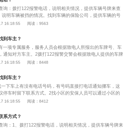
建议你先给110报警，然后由110出面到车管所查询车主信息。
输入车牌号和位置，对方车主就会收到系统来电提示。车牌指车
查询：拨打122报警电话，说明相关情况，提供车辆号牌来查
辆的登记号码、登记地区以及其他的信息，它主要作用是通过
询，说明车辆被挡的情况。找到车辆的保险公司，提供车辆的号
所属地区。
。车辆车牌可以查到的信息：通过车牌可以直接观察到机动车
 16:18:55
阅读：9563
注册登记地并不代表是车辆的使用地点。在公安机关交通管理
理所，有关部门。携带着相关的证明可以查询出机动车车主的
找到车主？
车辆的注册时间，以及车辆具体的信息。
14有一项专属服务，服务人员会根据致电人所报出的车牌号、车
，通知对方车主。2拨打122报警交警会根据致电人提供的车牌
。3查看保险标志前挡风玻璃上的保险标志，标志上有保险公
 16:18:55
阅读：8448
保险公司并说明情况，保险公司会帮助寻找车主。
找到车主？
找一下车上有没有电话号码，有号码直接打电话通知挪车，这
议停车时留下联系方式。2找小区的安保人员可以通过小区的
通知挪车，如果一些治安不是很好的小区可能不做登记，那就
 16:18:55
阅读：8412
广播进行通知如果在商场或者是饭店的门口，汽车被堵又没有
以通过商场里的广播通知车主进行挪车。4通过保险公司来找
联系方式？
璃的保单上会有保险公司的信息，通过拨打这个保险公司的电
查询：1、拨打122报警电话，说明相关情况，提供车辆号牌来
蹭。