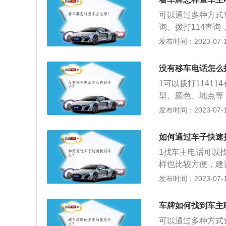
了你的合法权益，
击“一键挪车”，
可以通过多种方式
辆号牌，上面有车
询。拨打114查
车牌得知该车辆的
牌说明情况来查询
发布时间：2023-07-17
辆的注册登记地，
部门或者是车辆管
没有移车电话怎么
相关信息，比如说
1可以拨打1141
型、颜色、地点等
号，帮忙联系车主
发布时间：2023-07-17
司电话，可以致电
如何通过车子快速
1找车主电话可以
样也比较方便，建
保安要车主的电话
发布时间：2023-07-17
比较麻烦。3通过
车主电话的时候可
车牌如何找到车主
车主汽车前挡风玻
可以通过多种方式
话说汽车出现了剐