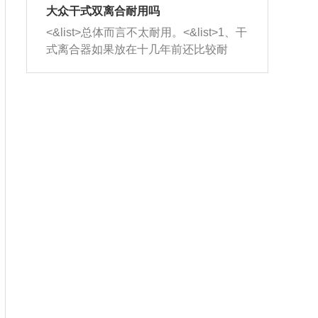
室，最后形成废气排出，就可以让三元
无法制作，需要将车辆送到修理厂或4s
造成烧机油。<&list>3、机油粘度。使用
大众干式双离合耐用吗
催化器得到清洗，排气管堵塞的情况就
店；<&list>2.车辆半轴套管防尘罩破
机油粘度过小的话，同样会有烧机油现
<&list>总体而言不太耐用。<&list>1、干
能够得到解决。
裂，破裂后会出现漏油现象，使半轴磨
象，机油粘度过小具有很好的流动性，
式离合器如果放在十几年前还比较耐
损严重，磨损的半轴容易损坏，产生异
容易窜入到气缸内，参与燃烧。<&list>
用，但是由于现在的汽车发动机动力输
响；<&list>3.稳定器的转向胶套和球头
4、机油量。机油量过多，机油压力过
出越来越高，使得干式离合器散热不足
老化，一般是使用时间过长造成的。解
大，会将部分机油压入气缸内，也会出
的缺陷也逐渐暴露出来。<&list>2、由于
决方法是更换新的质量好的转向橡胶套
现烧机油。<&list>5、机油滤清器堵塞：
干式双离合的工作环境暴露在空气中，
和球头。
会导致进气不畅，使进气压力下降，形
而离合器的散热也是通离合器罩上面的
成负压，使机油在负压的情况下吸入燃
几个小孔来进行散热。但是在行驶过程
烧室引起烧机油。<&list>6、正时齿轮或
中变速箱需要换挡，就不得不使得离合
链条磨损：正时齿轮或链条的磨损会引
器频繁工作。<&list>3、长时间的低速行
起气阀和曲轴的正时不同步。由于轮齿
驶以及过于频繁的启停，导致离合器的
或链条磨损产生的过量侧隙，使得发动
温度不断升高，而低速行驶时空气流动
机的调节无法实现：前一圈的正时和下
效率不高，无法将离合器中的热量有效
一圈可能就不一样。当气阀和活塞的运
的带走，导致离合器内部的温度不断升
动不同步时，会造成过大的机油消耗。
高，加速离合器的磨损。
解决方法：更换正时齿轮或链条。<&list
>7、内垫圈、进风口破裂：新的发动机
设计中，经常采用各种由金属和其他材