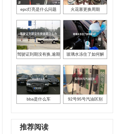
epc灯亮是什么问题
火花塞更换周期
驾驶证到期没有换,逾期
玻璃水冻住了如何解
怎么办??
决？
bba是什么车
92号95号汽油区别
推荐阅读