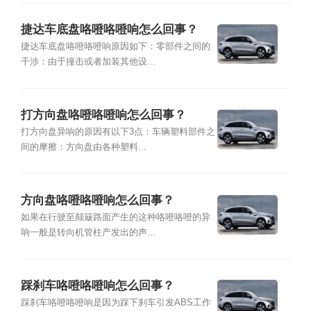
捷达车底盘咯噔咯噔响怎么回事？
捷达车底盘咯噔咯噔响原因如下：零部件之间的
干涉：由于撞击或者加装其他设...
打方向盘咯噔咯噔响怎么回事？
打方向盘异响的原因有以下3点：车辆塑料部件之
间的摩擦：方向盘由各种塑料...
方向盘咯噔咯噔响怎么回事？
如果在行驶至颠簸路面产生的这种咯噔咯噔的异
响一般是转向机管柱产发出的声...
踩刹车咯噔咯噔响怎么回事？
踩刹车咯噔咯噔响是因为踩下刹车引发ABS工作