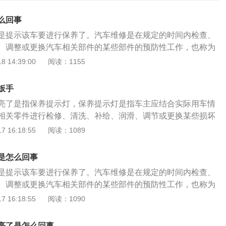
么回事
是提示该车要进行保养了。汽车维修是在规定的时间内检查、
、调整或更换汽车相关部件的某些部件的预防性工作，也称为
车维修主要包括发动机系统（发动机）、变速箱系统、空调系
 14:39:00
阅读：1155
油系统和动力转向系统的维修范围，汽车维修的目的是保持汽
况正常，消除隐患，防止故障，减缓老化过程，延长使用寿
扳手
保养但未保养时，车辆点火后扳手标记会闪烁，然后扳手标记
亮了是指保养提示灯，保养提示灯是指车主应结合实际用车情
辆距离下一次维修有一定的公里数时，车辆点火后扳手标志会
相关零件进行检修、清洗、补给、润滑、调节或更换某些损坏
标志将持续点亮，无论采用哪种设置方法，都是对驾驶员的提
工作，其也可称为汽车维护。不同的厂家车型设定的保养时间
 16:18:55
阅读：1089
需要保养。
小扳手亮起的时间也不同，主要是以车辆用户手册为准。在保
技术人员就会通过设置程序，把保养灯重新归零，小扳手就会
是怎么回事
得这个功能没有必要，自行关闭保养指示灯，其实是不建议车
是提示该车要进行保养了。汽车维修是在规定的时间内检查、
，因为车主有可能会忘记保养的时间，那这个指示灯就可以给
、调整或更换汽车相关部件的某些部件的预防性工作，也称为
车主养成定期对汽车做保养的好习惯。
车维修主要包括发动机系统（发动机）、变速箱系统、空调系
 16:18:55
阅读：1090
油系统和动力转向系统的维修范围，汽车维修的目的是保持汽
况正常，消除隐患，防止故障，减缓老化过程，延长使用寿
亮了是怎么回事