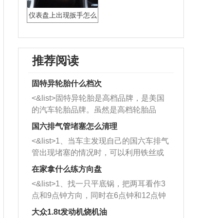
仪表盘上出现扳手怎么
回事
推荐阅读
固特异轮胎什么档次
<&list>固特异轮胎是高档品牌，是美国
的汽车轮胎品牌。虽然是高档轮胎品
牌，但是中高低端的轮胎都有生产，这
国六排气管堵塞怎么清理
也是为了更好的开拓市场。
<&list>1、当车主发现自己的国六车排气
管出现堵塞的情况时，可以利用铁丝或
者是细棍，直接将杂物给取出来，如果
在家拿什么练方向盘
堵塞情况比较严重，也可以采取应急措
<&list>1、找一只平底锅，把两耳看作3
施。 <&list>2、直接利用木棍将所有的
点和9点钟方向，同时在6点钟和12点钟
杂物推到排气管里面的位置处，然后将
方向做一个标记。 <&list>2、双手握住
三元催化器拆解开，就可以将堵塞的东
大众1.8t发动机烧机油