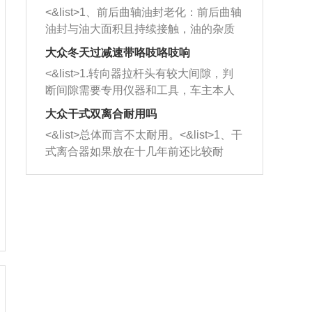
平底锅两耳，然后往左打半圈、一圈、
西取出来。但如果是因为积碳过多引起
<&list>1、前后曲轴油封老化：前后曲轴
一圈半的练习，往右同样也要打相同的
的堵塞，就需要将三元催化器泡在草酸
油封与油大面积且持续接触，油的杂质
圈数。 <&list>3、最后强调要反复练
中进行清洗。 <&list>3、也可以利用清
和发动机内持续温度变化使其密封效果
习，这样就可以形成肌肉记忆，在真实
大众冬天过减速带咯吱咯吱响
洗剂对堵塞的情况得到解决，将清洗剂
逐渐减弱，导致渗油或漏油。<&list>2、
驾驶车辆时，不需要记忆也能打好方
放在燃油箱中，与燃油混合后，车辆启
<&list>1.转向器拉杆头有较大间隙，判
活塞间隙过大：积碳会使活塞环与缸体
向。
动时，就可以和汽油一起进入到燃烧
断间隙需要专用仪器和工具，车主本人
的间隙扩大，导致机油流入燃烧室中，
室，最后形成废气排出，就可以让三元
无法制作，需要将车辆送到修理厂或4s
造成烧机油。<&list>3、机油粘度。使用
大众干式双离合耐用吗
催化器得到清洗，排气管堵塞的情况就
店；<&list>2.车辆半轴套管防尘罩破
机油粘度过小的话，同样会有烧机油现
<&list>总体而言不太耐用。<&list>1、干
能够得到解决。
裂，破裂后会出现漏油现象，使半轴磨
象，机油粘度过小具有很好的流动性，
式离合器如果放在十几年前还比较耐
损严重，磨损的半轴容易损坏，产生异
容易窜入到气缸内，参与燃烧。<&list>
用，但是由于现在的汽车发动机动力输
响；<&list>3.稳定器的转向胶套和球头
4、机油量。机油量过多，机油压力过
出越来越高，使得干式离合器散热不足
老化，一般是使用时间过长造成的。解
大，会将部分机油压入气缸内，也会出
的缺陷也逐渐暴露出来。<&list>2、由于
决方法是更换新的质量好的转向橡胶套
现烧机油。<&list>5、机油滤清器堵塞：
干式双离合的工作环境暴露在空气中，
和球头。
会导致进气不畅，使进气压力下降，形
而离合器的散热也是通离合器罩上面的
成负压，使机油在负压的情况下吸入燃
几个小孔来进行散热。但是在行驶过程
烧室引起烧机油。<&list>6、正时齿轮或
中变速箱需要换挡，就不得不使得离合
链条磨损：正时齿轮或链条的磨损会引
器频繁工作。<&list>3、长时间的低速行
起气阀和曲轴的正时不同步。由于轮齿
驶以及过于频繁的启停，导致离合器的