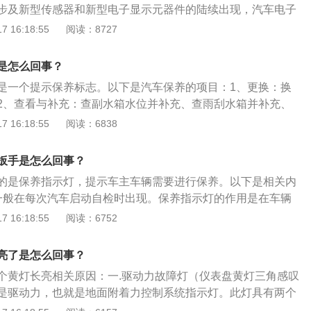
步及新型传感器和新型电子显示元器件的陆续出现，汽车电子
用。常见的有燃油指示灯、清洗液指示灯、电子油门指示灯、
 16:18:55
阅读：8727
报警灯。汽车仪表盘的作用：汽车仪表盘显示的作用是反映车
的一种装置，可以随时监控汽车状态，为驾驶员提供所需的汽
是怎么回事？
是驾驶员与汽车进行信息交流的重要接口。
是一个提示保养标志。以下是汽车保养的项目：1、更换：换
2、查看与补充：查副水箱水位并补充、查雨刮水箱并补充、
。3、清洁：做一次发动机清洁。以下是关于汽车保养周期及
 16:18:55
阅读：6838
：1、5000公里：行驶5000公里，更换机油机滤。2、10000
0公里，更换机油机滤、空气滤芯、汽油滤芯。3、15000公里：
扳手是怎么回事？
，更换机油机滤、空调滤芯。4、20000公里：行驶20000公里，
的是保养指示灯，提示车主车辆需要进行保养。以下是相关内
滤芯、汽油滤芯。5、25000公里：行驶25000公里，更换机
一般在每次汽车启动自检时出现。保养指示灯的作用是在车辆
提醒车主对车辆进行保养，需要注意不同车型设定的保养时间
 16:18:55
阅读：6752
辆用户手册为准。当保养结束后，技师会通过设置程序，把保
、汽车保养是指定期对汽车相关部分进行检查、清洁、补给、
亮了是怎么回事？
某些零件的预防性工作，又称汽车维护。现代的汽车保养主要
个黄灯长亮相关原因：一.驱动力故障灯（仪表盘黄灯三角感叹
统（引擎）、变速箱系统、空调系统、冷却系统、燃油系统、
是驱动力，也就是地面附着力控制系统指示灯。此灯具有两个
保养范围。
来提醒您关闭驱动力控制系统。2.如果在驱动力系统启动时此灯