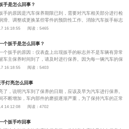
空气滤清器一般可以用2万公里，7500公里时只需要做一下清
扳手是怎么回事？
状态下，刹车片能用3到4万公里，原装电瓶能用3到4年；3、火
扳手的原因是汽车保养期限已到，需要对汽车相关部分进行检
普通镍合金火花塞能用2万到3万公里，铂金火花塞能用8万到1
润滑、调整或更换某些零件的预防性工作。消除汽车扳手标志
花塞能用3万到4万公里。
1、将钥匙转至通电状态；2、按住仪表盘上的按钮10到15秒左
 16:18:55
阅读：5465
消除。汽车保养的项目是：1、更换机油和机油滤芯；2、检查
查轮胎；4、检查底盘；5、检查汽车拉杆；6、检查减震器。
一个扳手是怎么回事？
一个扳手的原因：仪表盘上出现扳手的标志并不是车辆有异常
醒车主保养时间到了，请及时进行保养。因为每一辆汽车的保
设定好，到了固定保养时间就会出现扳手标识提示，日常的维
 16:18:55
阅读：5403
说是非常重要的。保养提示可以根据行驶里程和保养时间进行
包括机油里程、机油滤芯里程、空气滤芯里程、空调滤芯里
扳手灯亮怎么回事
车片里程等，此外这些里程可以根据实际需要设置成倒计时。
亮了，说明汽车到了保养的日期，应该及早为汽车进行保养。
间不断增加，车内部件的磨损逐渐严重，为了保持汽车的正常
商在生产汽车都会设置保养灯。保养灯是用于记录重要配件的
 14:12:08
阅读：4702
算器一样，起到提醒车主和汽车维修工作人员的作用。当更换
保养灯归零，虽然不会影响汽车的正常驾驶，但是会给下次更
一个扳手咋回事
烦，无法准确的知道配件使用的时间。在车辆保养时，维修人