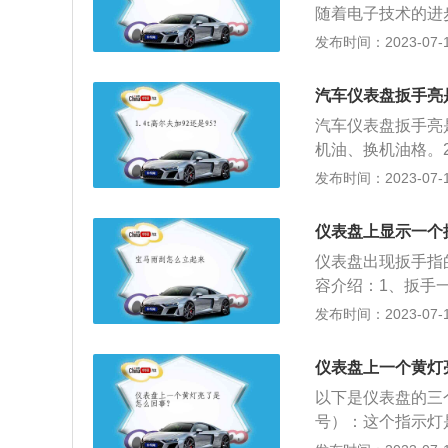
随着电子技术的进
仪表已经被迅速采
发布时间：2023-07-17
前后雾灯指示灯及
辆各系统工作状况
汽车仪表盘扳手亮
车运行参数信息，
汽车仪表盘扳手亮
机油、换机油格。
查四轮气压并补充
发布时间：2023-07-17
主要内容的扩展资料
公里：行驶1000
仪表盘上显示一个
行驶15000公里
仪表盘出现扳手指
更换机油机滤、空气
容介绍：1、扳手
油机滤。
行驶一定里程后，
发布时间：2023-07-17
不一样，具体以车
养灯重新归零。2
仪表盘上一个黄灯
润滑、调整或更换
以下是仪表盘的三
包含了对发动机系
号）：这个指示灯
动力转向系统等的
功能:1.此灯亮起