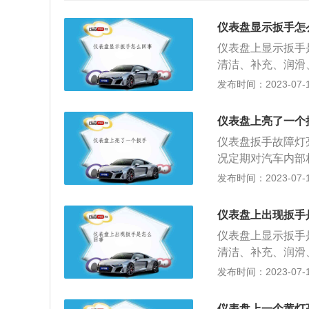
仪表盘显示扳手怎
仪表盘上显示扳手
清洁、补充、润滑
汽车维修。现代汽
发布时间：2023-07-18
统、冷却系统、燃
车的整洁，技术状
仪表盘上亮了一个
命。当车辆应定期
仪表盘扳手故障灯
会持续亮起。当车
况定期对汽车内部
闪烁，闪烁后扳手
零件提前做好预防
发布时间：2023-07-17
醒，提醒他们汽车
是不一样的，因此
养结束后，专业的
仪表盘上出现扳手
熄灭。有的车主觉
仪表盘上显示扳手
主把此功能关闭的
清洁、补充、润滑
车主做个提醒，让
汽车维修。现代汽
发布时间：2023-07-17
统、冷却系统、燃
车的整洁，技术状
仪表盘上一个黄灯