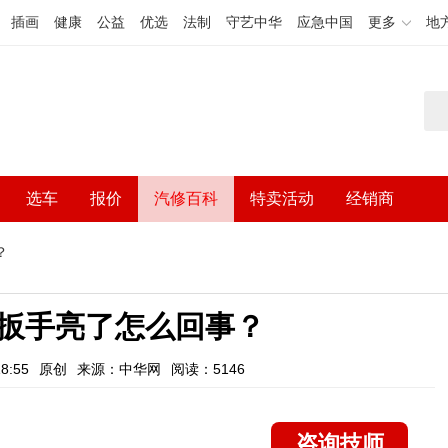
插画
健康
公益
优选
法制
守艺中华
应急中国
更多
地
选车
报价
汽修百科
特卖活动
经销商
？
扳手亮了怎么回事？
8:55
原创
来源：中华网
阅读：5146
咨询技师