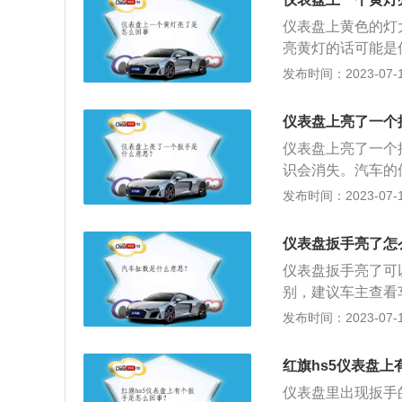
命。车辆仪表板上
仪表盘上黄色的灯
但未保养时，车辆
亮黄灯的话可能是
车辆距离下一次维
氧传感器等，当这
发布时间：2023-07-17
手标志将持续点亮
确获得发动机的数
车需要保养。
前往4S店或汽车
仪表盘上亮了一个
机保养不良。车辆
仪表盘上亮了一个
的驾驶习惯，就会
识会消失。汽车的
决办法：车主需要
数小扳手就会出现
发布时间：2023-07-17
机油，我们知道，
至8000公里，原
之分，厂家一般都
持车容整洁、技术
没有按要求添加，
仪表盘扳手亮了怎
长使用周期。
的燃油或机油。3
仪表盘扳手亮了可
塞等都会引起发动
别，建议车主查看
震问题，而这些最
亮了，是提醒车主
发布时间：2023-07-17
故障灯以示警告。
功能的车辆上才会
要保养。有的车型
红旗hs5仪表盘
动消失，必须通过
仪表盘里出现扳手