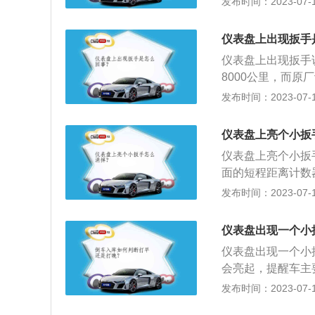
发布时间：2023-07-17
亮起并始终亮着，
烁。如果一直亮着
仪表盘上出现扳手
后,恢复正常。二
仪表盘上出现扳手
监测指示灯，说明
8000公里，而原
的气压。三.自动
保养，就完全自己
发布时间：2023-07-17
是自动变速器故障
养，就完全自己就
或是润滑油需要更
意仅仅是插入，不
仪表盘上亮个小扳
源。3、再过5—
仪表盘上亮个小扳
经过上述步骤小扳
面的短程距离计数
就可以。
离计数器复位按钮，
发布时间：2023-07-17
转动分钟按钮，显
将点火开关置于on
仪表盘出现一个小
辆出现了故障，只
仪表盘出现一个小
定里程按需要进行
会亮起，提醒车主
零该保养提示灯才
用手册上的为准。
发布时间：2023-07-17
如果不归零即便是