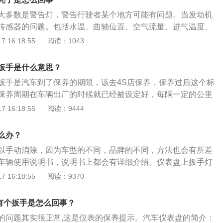
的扳手标记可能在以下情况下显示：第一，当车辆应定期保养
大多数是警告灯，警告行驶者某个地方可能有问题。当发动机
点火后扳手标记会闪烁，然后扳手标记会持续亮起；第二，当
传感器的问题。包括水温、曲轴位置、空气流量、进气温度、
修有一定的公里数时，车辆点火后扳手标志会闪烁，闪烁后扳
些传感器受损，接触不良或信号中断时，汽车的ECU就不能准
 16:18:55
阅读：1043
，无论采用哪种设置方法，都是对驾驶员的提醒，提醒他们汽
据，此时就会引起发动机故障灯亮。解决办法：建议车主尽快
修理厂检查并维修。发动机故障灯亮的原因有以下3点：1、发动
扳手是什么意思？
都是有一定的保养周期的，如果车主不按期保养，再加之不良
扳手是汽车到了保养的期限，该去4S店保养，保养过后这个标
加重发动机运行的负担，最终只能通过故障灯来提醒车主。解
保养周期在车辆出厂的时候就已经被设定好，每隔一定的公里
按时按期保养车辆。2、油质问题：这里说的油质包括燃油和
，提醒驾驶人及时做保养。通常保养汽车的周期是每行驶5000
 16:18:55
阅读：9444
汽车加注的燃油一般是有标号的，而机油也有半合成和全合成
厂设定的周期一般比8000公里还要多一些。汽车保养的目的是保
会推荐车主使用哪种标号的燃油，哪种类型的机油，如果车主
状况正常、消除隐患、预防故障发生、减缓劣化过专程属、延
长期下去就会造成发动机的磨损。解决办法：按提示添加合适
么办？
、发动机的火花塞故障、点火线圈故障、燃油泵故障、油路堵
以手动消除，因为车型的不同，品牌的不同，方法也会有所差
机混合气燃烧不良。混合气燃烧不良带来就是发动机积碳或爆
车辆使用说明书，说明书上都会有详细介绍。仪表盘上扳手灯
终会被发动机的氧传感器监测到，报告给ECU后，自然是亮起
需要给车辆保养了，这个功能并不是车辆的标配，需要在有此
 16:18:55
阅读：9370
解决办法：建议车主尽快前往4S店或汽车修理厂检查并维修。
出现。当到达一定的公里数小扳手就会出现，用来提醒汽车需
保养完了扳手标志就会消失，但是有的车型保养完了也不会自
上有个扳手是怎么回事？
电脑才能消除。
的问题其实很正常,这是仪表的保养提示。汽车仪表盘的简介：