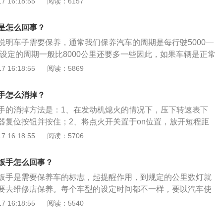
 16:18:55
阅读：6157
便表明TCS有问题。通常来说，当TCS起作用.时，此灯会闪
，表明TCS有问题。有时候灯一直亮着，但是熄火再重新启动
是怎么回事？
.胎压故障灯（仪表盘黄灯括号感叹号）：这个指示灯是轮胎气压
说明车子需要保养，通常我们保养汽车的周期是每行驶5000—
车有某个轮胎的气压不足，要到轮胎店或者4S店检查一下轮胎
厂设定的周期一般比8000公里还要多一些因此，如果车辆是正常
变速器故障警告灯（黄色的齿轮，仪表盘黄灯圆圈感叹号）：这
就可以动手把“小扳手”标志消除掉，因此，如果车辆是正常保
 16:18:55
阅读：5869
警告灯，说明变速箱存在故障或变速箱润滑油低于正常范围，
可以动手把“小扳手”标志消除掉，方法如下：1、插入钥匙，注
换。
要转动。2、按住里程表边上的操作杆5—10秒，转动接通电
手怎么消掉？
10秒，发动车子。这个过程要一直按着操作杆，不要松手。一般
手的消掉方法是：1、在发动机熄火的情况下，压下转速表下
手标志就可以清除，如果没有清除，按相同的过程再操作几次
器复位按钮并按住；2、将点火开关置于on位置，放开短程距
显示屏出现service标志；3、拉出时钟上的分钟按钮，向右
 16:18:55
阅读：5706
示屏上出现里程显示；4、将发动机熄火，提醒信息复位；5、
位置，service标志消失。汽车仪表盘扳手标志亮并不是代表车
扳手怎么回事？
是车辆提示该去做保养。小扳手报警是汽车厂家为了提醒车主
扳手是需要保养车的标志，起提醒作用，到规定的公里数灯就
保养，设置了保养提醒功能，保养结束后需按一定程序进行归
要去维修店保养。每个车型的设定时间都不一样，要以汽车使
能熄灭。
维修店保养后要重新设置一下，需要把这个保养灯从新归零，
 16:18:55
阅读：5540
做了保养，指示灯仍旧会点亮。更换期限是：1、长期在非多