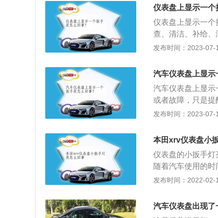
粉尘的地区行驶，
仪表盘上显示一个
洁；2、正常使用
仪表盘上显示一个
花塞的分类较多，
查、清洁、补给、
0万公里，铱金火
指示灯的方法是：
发布时间：2023-07-17
右，扳手标志即可
刹车系统；3、检
汽车仪表盘上显示
汽车仪表盘上显示
或者故障，只是提
养周期在出厂后已
发布时间：2023-07-17
护保养对于汽车来
设置，常规的项目
本田xrv仪表盘小
程、轮胎里程、刹
仪表盘的小扳手灯
随着汽车使用的时
价值，各大汽车厂
发布时间：2022-02-14
使用里程，就像计
了零件后不及时将
汽车仪表盘出现了
换汽车配件带来麻