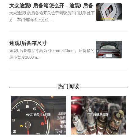
大众途观L后备箱怎么开，途观L后备
箱开关位置及尺寸容积
大众途观L的后备箱开关位于驾驶员车门扶手处下
方，车门储物格上方位...
途观l后备箱尺寸
途观L后备箱尺寸高为710mm-820mm。后备箱的
最小宽度1000m...
热门阅读