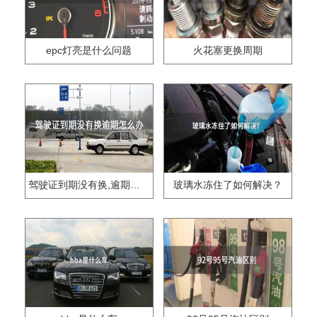
epc灯亮是什么问题
火花塞更换周期
驾驶证到期没有换,逾期怎么办??
玻璃水冻住了如何解决？