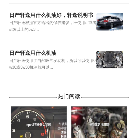
日产轩逸用什么机油好，轩逸说明书
用什么机油
日产轩逸根据官方给出的保养建议，应使用sl或者
sl级以上的5w3...
日产轩逸用什么机油
日产轩逸使用了自然吸气发动机，所以可以使用0
w30或5w30机油就可以...
热门阅读