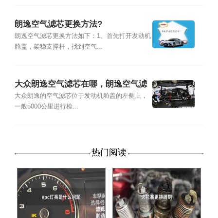
朗逸空气滤芯更换方法?
朗逸空气滤芯更换方法如下：1、首先打开发动机
舱盖，架稳支撑杆，找到空气...
大众朗逸空气滤芯在哪，朗逸空气滤
芯怎么换
大众朗逸的空气滤芯位于发动机舱盖的左侧上，
一般5000公里进行检...
热门阅读