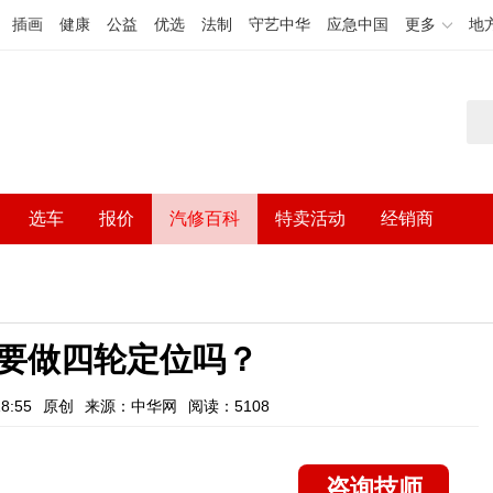
插画
健康
公益
优选
法制
守艺中华
应急中国
更多
地
选车
报价
汽修百科
特卖活动
经销商
要做四轮定位吗？
8:55
原创
来源：中华网
阅读：5108
咨询技师