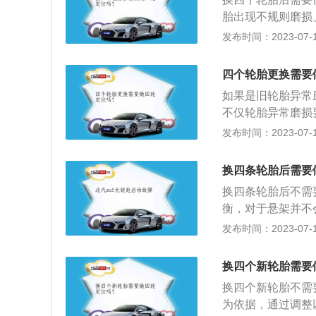
胎出现不规则磨损
或发生碰撞事故维
发布时间：2023-07-17
抖；4、直行时汽
前轮外倾角和前轮
四个轮胎更换需要
样前轮定位和后轮
如果是旧轮胎异常
不仅轮胎异常磨损
行驶的过程中，出
发布时间：2023-07-17
被拆下过。3.汽
位。4.轮胎出现
换四条轮胎后需要
重。5.在汽车正
换四条轮胎后不需
行驶一样，说明需
衡，对于悬架并不
即可，四轮定位指
发布时间：2023-07-17
用做四轮定位。轮
做一个四轮定位；
换四个新轮胎需要
这也会导致轮胎发
换四个新轮胎不需
轮胎脱离了轮毂，
为依据，通过调整