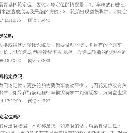
需要做四轮定位，要做四轮定位的情况是：1、车辆的行驶性
车辆数据调至绿色标准范围即可。
因事故造成底盘及悬架的损伤；3、轮胎出现磨损异常。四轮定
参数为依据，通过调整以确保车辆良好的行驶性能并具备一定
 16:18:55
阅读：5440
位的作用有：1、让轮胎与车身保持较佳行驶角度；2、减少汽
转向机件的磨损；3、使汽车保持稳定的直线行驶和转向轻
定位吗
后轮或转向前轮可以自动回正。
改换或维修过轮胎系统后，都要做动平衡，并且有的个别车
过长，也会造成“动平衡配重块”脱落，会造成轮胎的配重平衡
，就需要做动平衡了。动平衡是透过矫正车轮配置平衡，不同
 16:50:03
阅读：4863
块，进而促使汽车轮胎处在同心运动中，让汽车高速上驾驶起
、胎压可以保持在2.4-2.5个胎压，每一天上车以前先绕车一
四轮定位吗
最好是配置胎压监测系统帮助监测实时胎压，假如原车没有配
做四轮定位，更换轮胎需要做车轮动平衡，与四轮定位没有关
买内置或外置版本回来安装即可，如果胎压过低立即充气。
胎后，如果在行驶过程中车辆没有发生跑偏现象，方向盘也没
很重要，通常是2-4万公里的时候按要求对置进行倒胎，同时进
就不需要进行4轮定位工作，但是必须进行车轮动平衡，否则
 17:36:09
阅读：4723
衡的检查，大概需要100-150元钱，可以有效避免某个轮胎
会发生抖动现象。在汽车的行驶过程中，如果发现方向转动沉
。3、注意观察轮胎花纹磨损程度，通常4-6万公里时需要改换
单边磨损，块状磨损等不正常磨损现象时，应该检查车轮定位
磨损仅有2mm时应尽快换，米其林、固特异、倍耐力、邓禄
轮定位吗?
，应该及时维修，所以汽车的4轮定位和轮胎更换是没有必然
较大牌的轮胎。
胎有没有吃偏、不对称磨损，如果有的话，就需要做定位：
胎店为了更好的服务用户提供的增值服务。
轮定位的，更换轮胎其实只会影响车轮整体的动平衡；2、对于