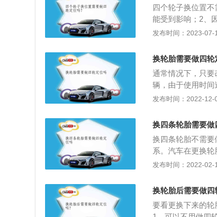
四个轮子换位置不
据；6、将总前速
能受到影响；2、
位是以车辆的四轮
发布时间：2023-07-17
的可靠性。四轮定
车在行驶中轮胎和
换轮胎需要做四轮
便；4、保证转向
通常情况下，只要
辆，由于使用时间
失衡。这种情况下
发布时间：2022-12-08
位置加不同的配重
来更为平稳平安。1
换四条轮胎需要做
周目测有否缺气，
换四条轮胎不需要
备就在家家商城购
系。汽车在更换轮
2、轮胎的换位也
有发生歪斜现象，
发布时间：2022-02-14
行四轮定位、动力平
汽车在行驶过程中
的磨损过大的问题
重发抖，或者轮胎
轮胎，尤其是胎面
换轮胎后需要做四
值，如果偏差太大
普、韩泰等都是比
要看更换下来的轮
联系的，这只是轮
1、可以不用做四