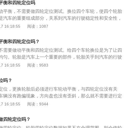
平衡和四轮定位吗
动平衡，不需要做四轮定位测试。换位四个车轮，使四个轮胎
是汽车的重要组成部分，关系到汽车的行驶稳定性和安全性，
面的部分。以下是汽车轮胎的介绍：轮胎是在各种车辆或机械
 16:18:55
阅读：1087
的圆环形弹性橡胶制品。通常安装在金属轮辋上，能支撑车
，实现与路面的接触并保证车辆的行驶性能。轮胎常在复杂和
平衡和四轮定位吗？
，它在行驶时承受着各种变形、负荷、力以及高低温作用，因
不需要做动平衡和四轮定位测试。给四个车轮换位是为了让四
承载性能、牵引性能、缓冲性能。同时，还要求具备高耐磨性
均匀。轮胎是汽车上一个重要的部件，轮胎关乎到汽车的行驶
低的滚动阻力与生热性。轮胎的作用：第一，轮胎是车辆与路
性，并且轮胎是汽车上唯一与地面接触的部件。轮胎是橡胶制
 16:18:55
阅读：9583
体，通过轮胎传递驱动力、制动力、转向力等，从而实现了汽
间使用会出现老化现象，所以轮胎需要定期更换。以下是扩展
转向等操作；第二，支撑车辆载荷。车辆的载荷导致轮胎的下
轮胎换位是汽车保养的方式之一。因为种种因素，导致汽车的
面积的平均压力与轮胎内部的充气压力达到平衡；第三，减
位吗？
影响轮胎的整体使用寿命，因此要定时地给汽车轮胎进行换
过程的震动和冲击力，避免汽车零部件受到剧烈的震动而导致
定位，更换轮胎后必须进行车轮动平衡，与四轮定位没有关
车，大概行驶一万公里左右做一次四轮换位，随后则调整在五
应车辆的高速行驶状态并降低行驶噪音，保证行驶的安全性、
车辆没有跑偏现象，方向盘也没有歪斜，那么就不需要进行定
的换位周期。
性和燃油经济性。
车轮动平衡，否则行驶中会出现抖动现象。当发现方向转向沉
 16:18:55
阅读：9344
不正、不归位或者轮胎单边磨损、波状磨损、块状磨损、偏磨
用户驾驶时车感漂浮、颠簸、摇摆等现象出现时，就应该考虑
做四轮定位吗？
值，看看是否偏差太多，及时进行修理。
做四轮定位，轮胎四轮定位数据如果不在合理范围，则会使轮