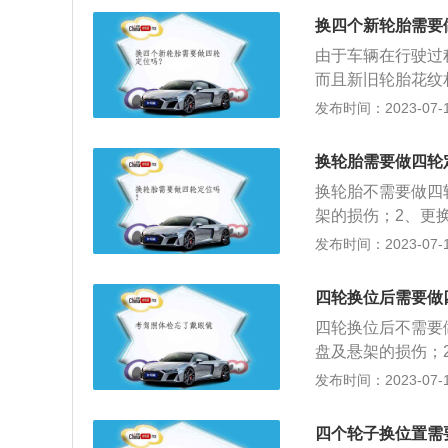
在行驶过程中轮胎
换四个新轮胎需要
使汽车能够保持稳
由于车辆在行驶过
而且新旧轮胎花纹
建议做四轮定位，
发布时间：2023-07-17
车在直线上正常运
偏，两个前轮左右
换轮胎需要做四轮
位。在驾驶过程中
换轮胎不需要做四
发生偏移或是打角
架的损伤；2、更
为前后左右轮胎的
挂系统。四轮定位
发布时间：2023-07-17
盘及其悬挂系统的
地面的紧密结合。
保持直行时转向盘
四轮换位后需要做
控制感、减少燃烧
四轮换位后不需要
盘及悬架的损伤；
调整悬挂系统。四
发布时间：2023-07-17
轮胎与地面的紧密
标靶，标靶面向相
四个轮子换位置需
靶前后是否正确，