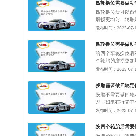
四轮换位需要做动
四轮换位后可以做
磨损更均匀。轮胎
是汽车唯一接触地
发布时间：2023-07-17
上装配的接地滚动
身，缓冲外界冲击
四轮换位需要做动
苛刻的条件下使用
给四个车轮换位后
此必须具有较高的
个轮胎的磨损更加
和耐屈挠性，以及
稳定性和行驶安全
发布时间：2023-07-17
面之间力传递的载
品，橡胶制品长时
车的驱动、制动、
资料：轮胎换位：
沉，直到轮胎接地
换胎需要做四轮定
轮胎不均匀磨损，
轻、吸收汽车行驶
换胎不需要做四轮
位。一般如果是新
早期损坏。同时适
系，如果在行驶中
千公里至一万公里
舒适性、操纵稳定
位，但是必须进行
发布时间：2023-07-17
重、发抖、跑偏、
等不正常磨损以及
换四个轮胎后需要
检查一下车轮定位
换四个轮胎后需要