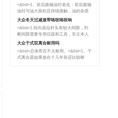
平底锅两耳，然后往左打半圈、一圈、
西取出来。但如果是因为积碳过多引起
<&list>1、前后曲轴油封老化：前后曲轴
一圈半的练习，往右同样也要打相同的
的堵塞，就需要将三元催化器泡在草酸
油封与油大面积且持续接触，油的杂质
圈数。 <&list>3、最后强调要反复练
中进行清洗。 <&list>3、也可以利用清
和发动机内持续温度变化使其密封效果
习，这样就可以形成肌肉记忆，在真实
大众冬天过减速带咯吱咯吱响
洗剂对堵塞的情况得到解决，将清洗剂
逐渐减弱，导致渗油或漏油。<&list>2、
驾驶车辆时，不需要记忆也能打好方
放在燃油箱中，与燃油混合后，车辆启
<&list>1.转向器拉杆头有较大间隙，判
活塞间隙过大：积碳会使活塞环与缸体
向。
动时，就可以和汽油一起进入到燃烧
断间隙需要专用仪器和工具，车主本人
的间隙扩大，导致机油流入燃烧室中，
室，最后形成废气排出，就可以让三元
无法制作，需要将车辆送到修理厂或4s
造成烧机油。<&list>3、机油粘度。使用
大众干式双离合耐用吗
催化器得到清洗，排气管堵塞的情况就
店；<&list>2.车辆半轴套管防尘罩破
机油粘度过小的话，同样会有烧机油现
<&list>总体而言不太耐用。<&list>1、干
能够得到解决。
裂，破裂后会出现漏油现象，使半轴磨
象，机油粘度过小具有很好的流动性，
式离合器如果放在十几年前还比较耐
损严重，磨损的半轴容易损坏，产生异
容易窜入到气缸内，参与燃烧。<&list>
用，但是由于现在的汽车发动机动力输
响；<&list>3.稳定器的转向胶套和球头
4、机油量。机油量过多，机油压力过
出越来越高，使得干式离合器散热不足
老化，一般是使用时间过长造成的。解
大，会将部分机油压入气缸内，也会出
的缺陷也逐渐暴露出来。<&list>2、由于
决方法是更换新的质量好的转向橡胶套
现烧机油。<&list>5、机油滤清器堵塞：
干式双离合的工作环境暴露在空气中，
和球头。
会导致进气不畅，使进气压力下降，形
而离合器的散热也是通离合器罩上面的
成负压，使机油在负压的情况下吸入燃
几个小孔来进行散热。但是在行驶过程
烧室引起烧机油。<&list>6、正时齿轮或
中变速箱需要换挡，就不得不使得离合
链条磨损：正时齿轮或链条的磨损会引
器频繁工作。<&list>3、长时间的低速行
起气阀和曲轴的正时不同步。由于轮齿
驶以及过于频繁的启停，导致离合器的