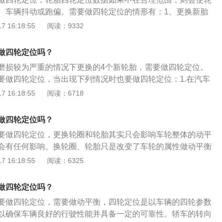
、车辆抖动或跑偏。需要做四轮定位的情形有：1、更换新胎
修后；2、前后轮胎单侧偏磨；3、驾驶时方向盘过重或飘浮发
 16:18:55
阅读：9332
车向左或向右跑偏。前轮定位包括主销后倾角、主销内倾角、
前束四个内容；后轮定位包括车轮外倾角和逐个后轮前束，这
做四轮定位吗？
定位总起来说叫车轮定位，也就是常说的四轮定位。
磨损较为严重的情况下更换的4个新轮胎，需要做四轮定位。
要做四轮定位，当出现下列情况时也要做四轮定位：1.在汽车
现跑偏的现象或者打方向不自动回轮。2.车桥以及悬架的零件
 16:18:55
阅读：6718
车因事故而造成的底盘以及悬架的损伤，需要重新做一次四轮定
异常的不均匀磨损现象，主要表现为前后轮胎的一侧偏磨尤其严
做四轮定位吗？
常行驶时感觉车身漂浮或摇摆不定，如同转弯和在崎岖的路面上
要做四轮定位，更换轮圈和轮胎其实只会影响车轮整体的动平
要做四轮定位。
会有任何影响。换轮圈、轮胎只是改变了车轮的属性做动平衡
的是悬架的属性，无论换轮胎还是轮圈只要尺寸保持一致就不
 16:18:55
阅读：6325
胎一侧磨损很严重但是轮胎本身没有什么问题，在这个时候去
另外车子在发生事故的时候，如果汽车底盘、悬架受损严重，
做四轮定位吗？
生变化，可以去做一次四轮定位。更换轮胎，或者补胎，只要
要做四轮定位，需要做动平衡，四轮定位是以车辆的四轮参数
然后重新装上，就必须做动平衡。
以确保车辆良好的行驶性能并具备一定的可靠性。轿车的转向