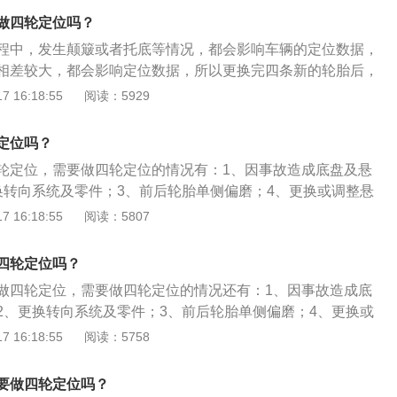
与转向机件之间的磨损。3、保证轮胎与地面的紧密结合。4、
做四轮定位吗？
定的直线行驶。
程中，发生颠簸或者托底等情况，都会影响车辆的定位数据，
相差较大，都会影响定位数据，所以更换完四条新的轮胎后，
防止新轮胎异常磨损。四轮定位必须在以下条件下进行：当汽
 16:18:55
阅读：5929
行时，在水平路面上短暂松开方向盘，汽车立即转向一侧跑
切换后，跑偏的方向保持不变，在这种情况下，需要四轮定
定位吗？
，方向盘会有飘浮和晃动的感觉，或者在行驶过程中，方向盘
轮定位，需要做四轮定位的情况有：1、因事故造成底盘及悬
度不会自动回轮。 轮胎发现异常的不匀称损坏状况，具体表现
换转向系统及零件；3、前后轮胎单侧偏磨；4、更换或调整悬
一侧偏磨特别是在比较严重。汽车因安全事故而导致的汽车底
是通过调教轮胎与转向、悬挂各部件的几何角度，保证轮胎与
 16:18:55
阅读：5807
损害，必须再次做一次四轮定位。
四轮定位的作用：1、增加行驶安全；2、减少轮胎磨损；3、
正直，维持直线行车；4、转向后转向盘自动归正、增加驾驶
四轮定位吗？
消耗、减低悬挂部件耗损。
做四轮定位，需要做四轮定位的情况还有：1、因事故造成底
2、更换转向系统及零件；3、前后轮胎单侧偏磨；4、更换或
轮定位是通过调教轮胎与转向、悬挂各部件的几何角度，保证
 16:18:55
阅读：5758
结合。四轮定位的操作步骤是：1、连接电源开机；2、车轮挂
机方向；3、电脑页面点击进入测量程序；4、打开相机确认标
要做四轮定位吗？
不正确继续调整标靶；5、点击测量，按提示操作得出测量数