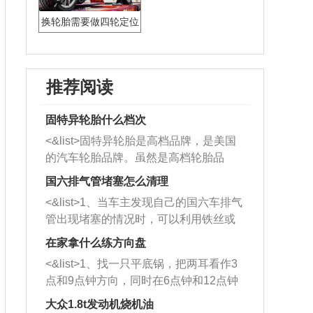
换轮胎需要做四轮定位
吗
推荐阅读
固特异轮胎什么档次
<&list>固特异轮胎是高档品牌，是美国
的汽车轮胎品牌。虽然是高档轮胎品
牌，但是中高低端的轮胎都有生产，这
国六排气管堵塞怎么清理
也是为了更好的开拓市场。
<&list>1、当车主发现自己的国六车排气
管出现堵塞的情况时，可以利用铁丝或
者是细棍，直接将杂物给取出来，如果
在家拿什么练方向盘
堵塞情况比较严重，也可以采取应急措
<&list>1、找一只平底锅，把两耳看作3
施。 <&list>2、直接利用木棍将所有的
点和9点钟方向，同时在6点钟和12点钟
杂物推到排气管里面的位置处，然后将
方向做一个标记。 <&list>2、双手握住
三元催化器拆解开，就可以将堵塞的东
大众1.8t发动机烧机油