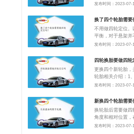
车轮、转向节和前
发布时间：2023-07-17
置的安装叫前轮定
后轮定位，两者总
换了四个轮胎需要
衡，通常所说的加
不用做四轮定位。
平衡，对于悬架并
平衡，四轮定位指
发布时间：2023-07-17
用做四轮定位。以
本身没有什么问题
四轮换胎要做四轮
候，如果汽车底盘
更换四个新轮胎，
轮定位。
轮胎相关介绍：1
胎，这会影响到四
发布时间：2023-07-17
的数据包括有主销
持直线稳定性，转
新换四个轮胎需要
整车轮外倾，则是
换轮胎后需要做四
外倾或者内倾所造
角度和相对位置，
向精度变差、方向
发布时间：2023-07-17
轮定位的作用：1