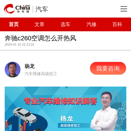
汽车
首页
文章
选车
汽修
百科
奔驰c260空调怎么开热风
2020-01-15 21:13:15
杨龙
我要咨询
汽车维修高级技工