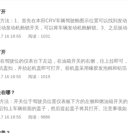
打开
开方法：1、首先在本田CRV车辆驾驶舱图示位置可以找到发动
扳动发动机舱锁开关，可以将车辆发动机舱解锁。3、之后扳动
方的扳手，可以将前盖打开。4、之后可以使用液压杆将车辆的
 16:18:55
阅读：1031
可以看到发动机舱了。以本田cr-v2021款240TURBO手动两
东风本田推出的一款紧凑型SUV，长宽高分别是4621mm、
打开
9mm，轴距为2661mm，搭载1.5T涡轮增压发动机，最大功率是1
开关在驾驶位的仪表台下左边，在油箱开关的右侧，往上拉即可，
是243nm。这台发动机的最大功率转速为5600rpm。前机盖（即
机盖扣，并抬起机盖即可打开。前机盖采用橡胶发泡棉和铝箔
胶发泡棉和铝箔材料制造而成，在降低发动机噪音的时候，能
降低发动机噪音的时候，能够同时隔离由于发动机工作时产生
 16:18:55
阅读：1019
动机工作时产生的热量，有效保护引擎盖表面上的漆面，防止
引擎盖表面上的漆面，防止老化。引擎盖下，都是汽车重要的
动机、电路、油路、刹车系统以及传动系统等等，这些对车辆
关在哪？
高引擎盖强度和构造，可充分防止冲击、腐蚀、雨水、及电干
盖方法：开关位于驾驶员位置仪表板下方的左侧和燃油箱开关的
分保护车辆的正常工作。保护发动机及周边管线配件等。注意
后扣上车辆前面的盖子，然后提起盖子将其打开。注意事项如
机处于高温的状况下，要防止发动机烫伤手。2、在刷洗机头箱
处于高温时，防止发动机烫手。刷净流浆箱内其他零件时，注
 16:18:55
阅读：9886
，要注意防止接头、线丝刮伤手。3、在发动机位停机的时候
划伤手。3、发动机停机时，不要打开发动机罩。关闭发动机
4、关闭引擎盖的时候要注意力度，不能太重。5、发动机部分
不要太重。发动机的某些部件必须防水。
水。
前盖？