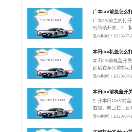
广本crv前盖怎么
广本crv前盖的打
机舱锁开关。2、
本田CRV前盖前
发布时间：2023-07-17
前盖支起来。这样就
驱经典版为例，其是
本田crv机盖怎么
1855mm、167
本田crv前机盖
42kw，最大扭矩
然后在车头前扣动
为引擎盖）采用橡
材料制造而成，在
发布时间：2023-07-17
够同时隔离由于发
的热量，有效保护
老化。
组成部分，包括发
本田crv前机盖开
至关重要。通过提
打开本田CRV前
扰等不利影响，充
右侧。向上拉，然
事项：1、在发动
下：1、当发动机
发布时间：2023-07-17
里其它部件的时候
意防止接头和电线
严禁打开引擎盖。
罩时，注意强度，
零件一定要注意防
如何打开本田crv