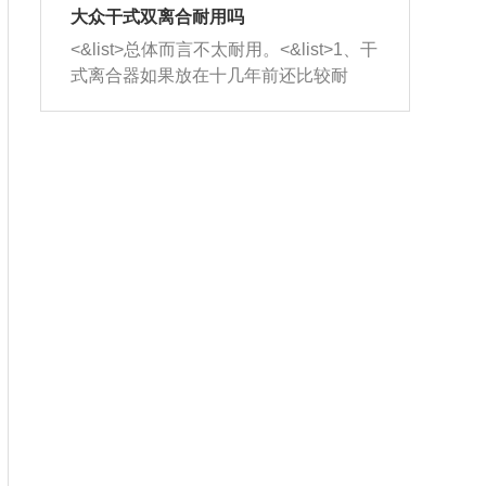
室，最后形成废气排出，就可以让三元
无法制作，需要将车辆送到修理厂或4s
造成烧机油。<&list>3、机油粘度。使用
大众干式双离合耐用吗
催化器得到清洗，排气管堵塞的情况就
店；<&list>2.车辆半轴套管防尘罩破
机油粘度过小的话，同样会有烧机油现
<&list>总体而言不太耐用。<&list>1、干
能够得到解决。
裂，破裂后会出现漏油现象，使半轴磨
象，机油粘度过小具有很好的流动性，
式离合器如果放在十几年前还比较耐
损严重，磨损的半轴容易损坏，产生异
容易窜入到气缸内，参与燃烧。<&list>
用，但是由于现在的汽车发动机动力输
响；<&list>3.稳定器的转向胶套和球头
4、机油量。机油量过多，机油压力过
出越来越高，使得干式离合器散热不足
老化，一般是使用时间过长造成的。解
大，会将部分机油压入气缸内，也会出
的缺陷也逐渐暴露出来。<&list>2、由于
决方法是更换新的质量好的转向橡胶套
现烧机油。<&list>5、机油滤清器堵塞：
干式双离合的工作环境暴露在空气中，
和球头。
会导致进气不畅，使进气压力下降，形
而离合器的散热也是通离合器罩上面的
成负压，使机油在负压的情况下吸入燃
几个小孔来进行散热。但是在行驶过程
烧室引起烧机油。<&list>6、正时齿轮或
中变速箱需要换挡，就不得不使得离合
链条磨损：正时齿轮或链条的磨损会引
器频繁工作。<&list>3、长时间的低速行
起气阀和曲轴的正时不同步。由于轮齿
驶以及过于频繁的启停，导致离合器的
或链条磨损产生的过量侧隙，使得发动
温度不断升高，而低速行驶时空气流动
机的调节无法实现：前一圈的正时和下
效率不高，无法将离合器中的热量有效
一圈可能就不一样。当气阀和活塞的运
的带走，导致离合器内部的温度不断升
动不同步时，会造成过大的机油消耗。
高，加速离合器的磨损。
解决方法：更换正时齿轮或链条。<&list
>7、内垫圈、进风口破裂：新的发动机
设计中，经常采用各种由金属和其他材