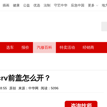
插画
健康
公益
优选
法制
守艺中华
应急中国
更多
地
选车
报价
汽修百科
特卖活动
经销商
crv前盖怎么开？
8:55
原创
来源：中华网
阅读：5096
咨询技师