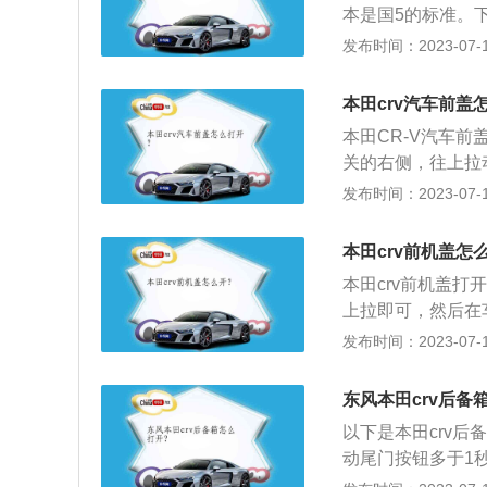
本是国5的标准。下
保护车辆的正常工
的地球梦科技涡轮增压
发布时间：2023-07-17
3N·m/2000-
色，但整体十分平
本田crv汽车前盖
像、自动大灯、胎
本田CR-V汽车
满足日常使用。
关的右侧，往上拉
于本田CR-V的更
发布时间：2023-07-17
市经典SUV车型，
胎，操控性能极佳。
本田crv前机盖怎
排量动力充沛，提
本田crv前机盖
上拉即可，然后在
的相关介绍：1、
发布时间：2023-07-17
在降低发动机噪音
护引擎盖表面上的
东风本田crv后备
包括发动机、电路
以下是本田crv
通过提高引擎盖强
动尾门按钮多于1
响，充分保护车辆
员侧控制面板按钮