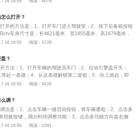
 16:18:55
阅读：6079
驶员侧控制面板的尾门按钮约1秒。3、使用电动尾门上的按
下尾门上按钮可自动打开尾门。若要关闭：再次按下尾门上按
箱怎么打开？
备箱打开的方法是：1、打开车门进入驾驶室；2、按下后备箱按钮
crv车身尺寸是：长4621毫米、宽1855毫米、高1679毫米，
，车身结构为5门5座。东风本田crv搭载了1.5l涡轮增压发动机，
 16:18:55
阅读：5728
瓦，最大功率转速为每分钟5600转，最大扭矩为243牛米，最
000至5000转。
擎盖？
盖打开方法：1、打开车辆的驾驶员车门；2、拉动引擎盖开关；
上弹起一条缝；4、从这条缝解锁第二道锁；5、向上掀起，即
田crv是东风本田旗下的一款紧凑型suv，该车的长宽高分别
 16:18:55
阅读：5526
55毫米、1679毫米，轴距为2661毫米。内饰方面，本田crv的内
族风格，双色内饰温和干净，三幅方向盘手感不错，配置比较
怎么调？
工艺有所提升。
间的调法是：1、点击车辆一键启动按钮，将车辆通电；2、点击多
单切换按键，调出时间调整功能；3、点击多功能方向盘右侧
es以及set按键，对时间显示进行调整；4、点击多功能方向盘
 16:18:55
阅读：5391
键，确认时间设置即可。以2017款东风本田crv为例，其定位是紧