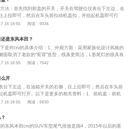
盖的方法：首先找到前盖的开关，开关在驾驶位仪表台下左边，在
往上拉即可，然后在车头前扣动机盖扣，并抬起机盖即可打
发泡棉和铝箔材料制造而成，在降低发动机噪音的时候，能够
 16:18:55
阅读：9334
机工作时产生的热量，有效保护引擎盖的漆面，防止老化。本
汽车公司生产的一款城市经典suv车型，其中2015款crv主打运动
田还是东风本田？
配米其林Latitude系列suv轮胎，操控性能佳。在安全方面，
以下是对crv的具体介绍：1、外观方面：采用家族化设计风格的
srs双安全气囊、车门横梁、前后3点式elr安全带、安全带提示器及
侧面取消了老款的“驼背”造型，线条更简洁，L形尾灯的很具有
制器的座椅安全系统等。
更年轻。2、配置方面：标配多功能方向盘、定速巡航、防眩
 16:18:55
阅读：7542
椅放倒、后排出风口、蓝牙电话、LED日间行车灯、前雾灯等
分别为4585/1855/1679mm，轴距为2660mm，相比上一代车
怎么开
高度增加了36mm，轴距增加了41mm，后排座位都要比上代更
表台下左边，在油箱开关的右侧，往上拉即可，然后在车头前
起机盖即可打开。以下是更多的相关资料：1、前机盖：前机
采用橡胶发泡棉和铝箔材料制造而成，在降低发动机噪音的时
 16:18:55
阅读：6830
由于发动机工作时产生的热量，有效保护引擎盖表面上的漆
、引擎盖：引擎盖下，都是汽车重要的组成部分，包括发动
几？
刹车系统以及传动系统等等，这些对车辆至关重要。通过提高
厂的东风本田crv的SUV车型尾气排放是国4，2015年以后的基
，可充分防止冲击、腐蚀、雨水、及电干扰等不利影响，充分