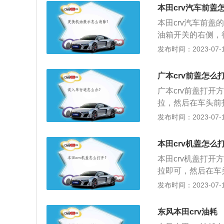
凑型suv，车身尺寸
本田crv汽车前盖
m，车身重量为165
本田crv汽车前
油箱开关的右侧，
盖用支架支住即可完
发布时间：2023-07-17
分别为4585mm、
族式外观设计，前
广本crv前盖怎么
广本crv前盖打
拉，然后在车头前
箔材料制造而成，
发布时间：2023-07-17
生的热量，有效保
生产的一款城市经典S
本田crv机盖怎么
m，轴距为2620m
本田crv机盖打
拉即可，然后在车
棉和铝箔材料制造
发布时间：2023-07-17
作时产生的热量，
长宽高分别为4585
东风本田crv油耗