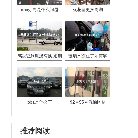
epc灯亮是什么问题
火花塞更换周期
驾驶证到期没有换,逾期
玻璃水冻住了如何解
怎么办??
决？
bba是什么车
92号95号汽油区别
推荐阅读