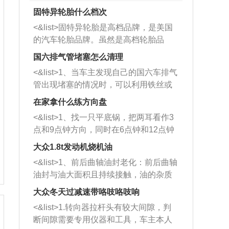
固特异轮胎什么档次
<&list>固特异轮胎是高档品牌，是美国
的汽车轮胎品牌。虽然是高档轮胎品
牌，但是中高低端的轮胎都有生产，这
国六排气管堵塞怎么清理
也是为了更好的开拓市场。
<&list>1、当车主发现自己的国六车排气
管出现堵塞的情况时，可以利用铁丝或
者是细棍，直接将杂物给取出来，如果
在家拿什么练方向盘
堵塞情况比较严重，也可以采取应急措
<&list>1、找一只平底锅，把两耳看作3
施。 <&list>2、直接利用木棍将所有的
点和9点钟方向，同时在6点钟和12点钟
杂物推到排气管里面的位置处，然后将
方向做一个标记。 <&list>2、双手握住
三元催化器拆解开，就可以将堵塞的东
大众1.8t发动机烧机油
平底锅两耳，然后往左打半圈、一圈、
西取出来。但如果是因为积碳过多引起
<&list>1、前后曲轴油封老化：前后曲轴
一圈半的练习，往右同样也要打相同的
的堵塞，就需要将三元催化器泡在草酸
油封与油大面积且持续接触，油的杂质
圈数。 <&list>3、最后强调要反复练
中进行清洗。 <&list>3、也可以利用清
和发动机内持续温度变化使其密封效果
习，这样就可以形成肌肉记忆，在真实
大众冬天过减速带咯吱咯吱响
洗剂对堵塞的情况得到解决，将清洗剂
逐渐减弱，导致渗油或漏油。<&list>2、
驾驶车辆时，不需要记忆也能打好方
放在燃油箱中，与燃油混合后，车辆启
<&list>1.转向器拉杆头有较大间隙，判
活塞间隙过大：积碳会使活塞环与缸体
向。
动时，就可以和汽油一起进入到燃烧
断间隙需要专用仪器和工具，车主本人
的间隙扩大，导致机油流入燃烧室中，