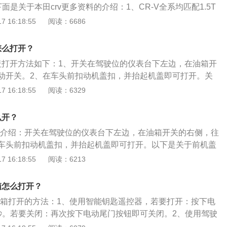
面是关于本田crv更多资料的介绍：1、CR-V全系均匹配1.5T
作。保护发动机及周边管线配件等。
发动机，最大功率142kW(193PS)/5600rpm，峰值扭矩24
 16:18:55
阅读：6686
5000rpm，匹配CVT变速器，百公里加速实测9.5秒，性能不算很出
顺。2、CR-V全系标配9英寸中控导航系统、多角度倒车影
怎么打开？
压监测报警、ANC主动降噪等功能，低配车型的配置尚算可以
前盖打开方法如下：1、开关在驾驶位的仪表台下左边，在油箱开
动开关。2、在车头前扣动机盖扣，并抬起机盖即可打开。关
多资料如下：1、本田CR-V是东风本田汽车公司生产的一款城
 16:18:55
阅读：6329
主打运动时尚的设计外观，搭配米其林Latitude系列SUV轮
2、本田CR-V搭载重新调校的2.0和2.4两种排量发动机，2.4
么开？
速较快，超车轻松；2.0排量动力较弱，起步提速较慢。
打开介绍：开关在驾驶位的仪表台下左边，在油箱开关的右侧，往
车头前扣动机盖扣，并抬起机盖即可打开。以下是关于前机盖
前机盖（即为引擎盖）采用橡胶发泡棉和铝箔材料制造而成，
 16:18:55
阅读：6213
的时候，能够同时隔离由于发动机工作时产生的热量，有效保
漆面，防止老化。2、引擎盖下，都是汽车重要的组成部分，
箱怎么打开？
、油路、刹车系统以及传动系统等等，这些对车辆至关重要。
后备箱打开的方法：1、使用智能钥匙遥控器，若要打开：按下电
度和构造，可充分防止冲击、腐蚀、雨水、及电干扰等不利影
秒。若要关闭：再次按下电动尾门按钮即可关闭。2、使用驾驶
的正常工作。保护发动机及周边管线配件等。
，若要打开：按下驾驶员侧控制面板的尾门按钮约1秒。若要