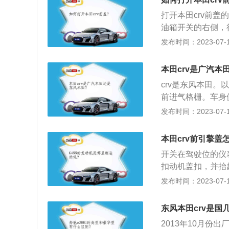
打开本田crv前
油箱开关的右侧，
开。前盖采用橡胶
发布时间：2023-07-17
同时隔离由于发动
田crv是东风本田
本田crv是广汽本
时尚的设计外观，搭
crv是东风本田。
015款crv配备
前进气格栅。车身
带预紧器和负载限
辨识度，整体设计
发布时间：2023-07-17
目后视镜、后排座
配置。CR-V长宽高
本田crv前引擎盖
长增加了30mm，
开关在驾驶位的仪
加宽敞。
扣动机盖扣，并抬
盖（即为引擎盖）
发布时间：2023-07-17
候，能够同时隔离
面，防止老化。2
东风本田crv是国
机、电路、油路、
2013年10月份出
引擎盖强度和构造