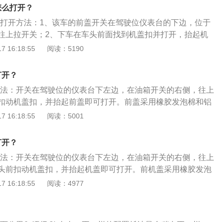
是：长4585mm、宽1855mm、高1679mm，轴距为2660m
怎么打开？
9kg。
盖的打开方法：1、该车的前盖开关在驾驶位仪表台的下边，位于
往上拉开关；2、下车在车头前面找到机盖扣并打开，抬起机
成。本田crv是东风本田生产的一款suv车型，其车身长宽高
 16:18:55
阅读：5190
1855mm、1679mm，轴距为2660mm。本田crv采用了新的家
脸采用六边形前进气格栅，并加入粗壮的镀铬装饰条。
打开？
开方法：开关在驾驶位的仪表台下左边，在油箱开关的右侧，往上
扣动机盖扣，并抬起前盖即可打开。前盖采用橡胶发泡棉和铝
在降低发动机噪音的时候，能够同时隔离由于发动机工作时产
 16:18:55
阅读：5001
护前盖表面上的漆面，防止老化。广本crv是东风本田汽车公司
UV车型，其长宽高分别为4550mm、1820mm、1685m
打开？
m。
开方法：开关在驾驶位的仪表台下左边，在油箱开关的右侧，往上
头前扣动机盖扣，并抬起机盖即可打开。前机盖采用橡胶发泡
而成，在降低发动机噪音的时候，能够同时隔离由于发动机工
 16:18:55
阅读：4977
有效保护引擎盖表面上的漆面，防止老化。本田crv的车身尺寸
毫米、1855毫米、1679毫米，轴距为2660毫米。