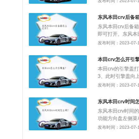
发布时间：2023-07-17
关闭：再次按下驾
钮，若要打开：按
东风本田crv后备
钮即可关闭。
东风本田crv后
即可打开。东风本田
轴距为2661毫米
发布时间：2023-07-17
最大功率为142千
大扭矩转速为每分钟2
本田crv怎么开引
本田crv的引擎
3、此时引擎盖向
可将引擎盖打开。本
发布时间：2023-07-17
为4621毫米、18
饰采用了本田的家
东风本田crv时间
实用，用料和做工
东风本田crv时
功能方向盘左侧菜
多功能方向盘上的r
发布时间：2023-07-17
左侧的enter按