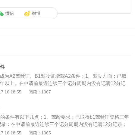
微信
微博
条件
成为A2驾驶证。B1驾驶证增驾A2条件：1、驾驶方面：已取
三年以上。在申请前最近连续三个记分周期内没有记满12分记
事故造成人员死亡，承担同等以上责任。无醉酒后驾驶机动车
 16:18:55
阅读：1067
或者撤销机动车驾驶证十年；2、身体方面：年龄需在24周岁
，身高155厘米以上。两眼的裸眼视力或者矫正视力达到对数视
不是红绿色盲；两耳分别距音叉50厘米能辨别声源方向，双手拇指
要的条件有以下几点：1、驾龄要求：已取得b1驾驶证资格三年
手指必须有三指健全，肢体和手指运动功能正常，躯干和颈部
记录：在申请前最近连续三个记分周期内没有记满12分记录；
1驾驶证增驾A1、A2区别：1、选择增驾A1还是A2，首先两
造成人员死亡，承担同等以上责任；无醉酒后驾驶机动车；没
 16:18:55
阅读：1065
样，都需要持有B1驾照两年，区别在于申请前最近连续几个记