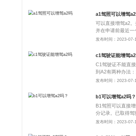
有被吊销或者撤销
分周期没有记满1
岁以上50周岁以
驶证则是重型、重
a1驾照可以增驾a
视力表5.0以上
这一点与B级C级
可以直接增驾a2。
指健全，每只手其
开车行业，所以增
并在申请前最近一
部无运动功能障碍
增加A2车型要求：
发布时间：2023-07-17
育的学生，申请大
2、身高为155
c1驾驶证能增驾a
年以上，或者取得
C1驾驶证不能直接
个记分周期内没有
到A2有两种办法
在校取得驾驶小型
后，增驾B1或者
发布时间：2023-07-17
期内没有记满12
证，所以通过C1证
驶证后三年驾驶经
b1可以增驾a2吗？
从C1驾驶证增驾
B1驾照可以直接
证申领和使用规定
分记录。已取得驾
证，申请增加准驾
理论学习：每次增
发布时间：2023-07-17
记满12分记录。
法行为：在增驾A
下列规定：1、申
则无法申请A2驾