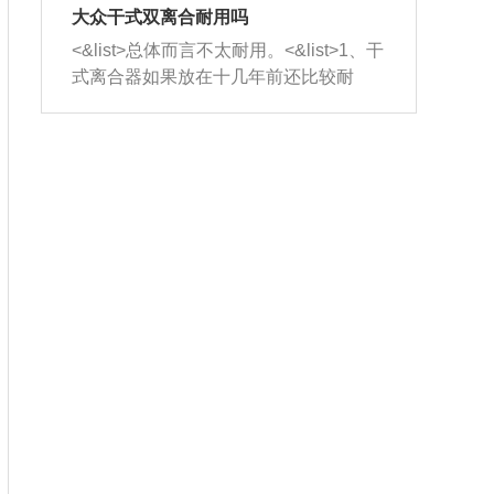
室，最后形成废气排出，就可以让三元
无法制作，需要将车辆送到修理厂或4s
造成烧机油。<&list>3、机油粘度。使用
大众干式双离合耐用吗
催化器得到清洗，排气管堵塞的情况就
店；<&list>2.车辆半轴套管防尘罩破
机油粘度过小的话，同样会有烧机油现
<&list>总体而言不太耐用。<&list>1、干
能够得到解决。
裂，破裂后会出现漏油现象，使半轴磨
象，机油粘度过小具有很好的流动性，
式离合器如果放在十几年前还比较耐
损严重，磨损的半轴容易损坏，产生异
容易窜入到气缸内，参与燃烧。<&list>
用，但是由于现在的汽车发动机动力输
响；<&list>3.稳定器的转向胶套和球头
4、机油量。机油量过多，机油压力过
出越来越高，使得干式离合器散热不足
老化，一般是使用时间过长造成的。解
大，会将部分机油压入气缸内，也会出
的缺陷也逐渐暴露出来。<&list>2、由于
决方法是更换新的质量好的转向橡胶套
现烧机油。<&list>5、机油滤清器堵塞：
干式双离合的工作环境暴露在空气中，
和球头。
会导致进气不畅，使进气压力下降，形
而离合器的散热也是通离合器罩上面的
成负压，使机油在负压的情况下吸入燃
几个小孔来进行散热。但是在行驶过程
烧室引起烧机油。<&list>6、正时齿轮或
中变速箱需要换挡，就不得不使得离合
链条磨损：正时齿轮或链条的磨损会引
器频繁工作。<&list>3、长时间的低速行
起气阀和曲轴的正时不同步。由于轮齿
驶以及过于频繁的启停，导致离合器的
或链条磨损产生的过量侧隙，使得发动
温度不断升高，而低速行驶时空气流动
机的调节无法实现：前一圈的正时和下
效率不高，无法将离合器中的热量有效
一圈可能就不一样。当气阀和活塞的运
的带走，导致离合器内部的温度不断升
动不同步时，会造成过大的机油消耗。
高，加速离合器的磨损。
解决方法：更换正时齿轮或链条。<&list
>7、内垫圈、进风口破裂：新的发动机
设计中，经常采用各种由金属和其他材