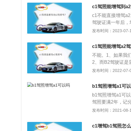
车驾驶证是指依法
速载货汽车或者三
c1驾照能增驾到a
驾驶技术后，经管
周期内没有记满1
c1不能直接增驾a
者大型货车准驾车
驾驶证满一年后，
上，并在申请前最
考A2驾驶证，所
发布时间：2023-07-17
准驾车型的，已取
行增驾，那就是直
上，或者取得驾驶
A2驾驶证。这种
c1驾照能增驾a2
周期内没有记满1
中华人民共和国《
自动挡汽车、低速
不能。1、如果我
符合以下条件：第
便摩托车。第十五
2、而B2驾驶证
本记分周期和申请
车、大型货车准驾
证后，我们还需要
发布时间：2022-07-08
车、牵引车、大型
酒后驾驶机动车的
驾到B2怎么也需
驾车型的，已取得
和国公安部令第1
增加超重型牵引挂
速载货汽车或者三
b1驾照增驾a1可
驾车辆为大型载客汽
上，或是获得行驶
周期内没有记满1
b1驾照增驾a1可
驾车型。根据中华
周期内没扣满12
者大型货车准驾车
驾照要满2年，记分
驾车型为牵引车，
职业教育的学生，
上，并在申请前最
且记分周期内没有
发布时间：2021-08-16
他车型为B1、B2、
理前近期一个记分
准驾车型的，已取
B牌驾照或A3驾照
车型。
上，或者取得驾驶
才可以报名增驾。
c1增驾b1驾照怎么
周期内没有记满1
下是申请增驾各类