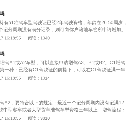
机动车驾驶证未满十年。3、身体和年龄要求：年龄需在24周
2分记录；2、A1驾驶证的准驾车型号是大型载客汽车，但A2驾
下，身高155厘米以上；两眼的裸眼视力或者矫正视力达到对数
型全挂、半挂汽车。考下A1驾驶证没有办法驾驶A2准驾车型，
2吗
，不是红绿色盲；两耳分别距音叉50厘米能辨别声源方向，双手拇
不相同；3、增驾到A级驾驶证基本都是老司机，多半都是从事
持有a1准驾车型驾驶证已经2年驾驶资格，年龄在26-50周岁，
他手指必须有三指健全，肢体和手指运动功能正常，躯干和颈
驾选择A1还是A2，就看职业所需什么样的准驾车型。
个记分周期没有满分记录，则可向你户籍地车管所申请增加。
。
1、年龄在24周岁以上，50周岁以下，接受全日制驾驶职业教
 16:18:55
阅读：1040
型客车、牵引车准驾车型的，在20周岁以上，50周岁以下。
厘米以上。3、已取得驾驶中型客车或者大型货车准驾车型资格三
2吗
驾驶大型客车准驾车型资格一年以上，并在申请前最近连续三
增驾A1或A2车型，可以直接申请增驾A3、B1或B2。C1增驾
记满12分记录。4、正在接受全日制驾驶职业教育的学生，已
：第一种：已经有C1驾驶证的前提下，可以在C1驾驶证满一年
汽车准驾车型资格，并在本记分周期和申请前最近一个记分周
B2驾驶证。取得驾驶证后有三年从业经验后可以报考A2驾驶
 16:18:55
阅读：1014
分记录的，可以申请增加大型客车、牵引车准驾车型。
增驾A2需要至少四年。第二种：直接考B2驾驶证，有了B2驾
验后，也能够增驾A2驾驶证。这种方式会更快一些，不过不是
的形式考试。相关法律法规：根据中华人民共和国《机动车驾驶
增驾A2，要符合以下的规定：最近一个记分周期内没有记满12
》，办理增驾需符合以下条件：第十四条：已持有机动车驾驶
驶中型客车或者大型货车准驾车型资格三年以上。增驾流程：
车型的，应当在本记分周期和申请前最近一个记分周期内没有
驾都要到相应的驾校进行科目一到科目四的学习和考试。无违
 16:18:55
阅读：9810
申请增加中型客车、牵引车、大型客车准驾车型的，还应当符合
2之前如果发生过酒后驾驶、造成人员死亡的交通事故等情况，
请增加中型客车准驾车型的，已取得驾驶城市公交车、大型货
照。增驾以后使用的是一本驾照，并且共用12分。无论是驾驶C