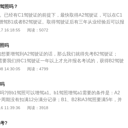
允许学习驾驶机动车的人员，经过学习掌握了交通法规知识和
轮汽车准驾车型资格三年以上，并在申请前最近连续三个记分
2驾照吗？
理部门考试合格，核发许可驾驶某类机动车的法律凭证。
2分记录；申请增加牵引车准驾车型的，已取得驾驶中型客车或
2。已经有C1驾驶证的前提下，最快取得A2驾驶证，可以在C1
型资格三年以上，或者取得驾驶大型客车准驾车型资格一年以
增驾B1或者B2驾驶证。取得驾驶证后有三年从业经验后可以报
近连续三个记分周期内没有记满12分记录；申请增加大型客车
以通过C1证增驾A2需要至少四年。还可以通过第二种方法来进
 16:18:55
阅读：5072
得驾驶中型客车城市公交车或者大型货车准驾车型资格五年以
接考B2驾驶证，有了B2驾驶证后三年驾驶经验后，也能够增驾
牵引车准驾车型资格二年以上，并在申请前最近连续五个记分
方式会更快一些，不过不是从C1驾驶证增驾的形式考试。根据
驾照吗
2分记录；在暂住地可以申请增加的准驾车型为小型汽车、小型
机动车驾驶证申领和使用规定》(公安部令第123号)办理增驾需
载货汽车、三轮汽车、普通三轮摩托车、普通二轮摩托车、轻
们想要增驾到A2驾驶证的话，那么我们就得先考B2驾驶证；
十四条：已持有机动车驾驶证，申请增加准驾车型的，应当在
条：有下列情形之一的，不得申请大型客车、牵引车、中型客
是需要我们持C1驾驶证一年以上才允许报名考试的，获得B2驾驶
前最近一个记分周期内没有记满12分记录。申请增加中型客
车型：发生交通事故造成人员死亡，承担同等以上责任的；醉
等三年才能够申请办理增驾A2驾驶证，也就是说我们从C1增
 14:30:05
阅读：4799
客车准驾车型的，还应当符合下列规定：申请增加中型客车准
；被吊销或者撤销机动车驾驶证未满十年的。根据中华人民共
要4年的时间。根据《驾驶证申领和应用要求》表明，申请办理
驾驶城市公交车、大型货车、小型汽车、小型自动挡汽车、低
39号《准驾车型及代号》规定：A1的准驾车型为大型客车，准
车车型的，已获得行驶中型客车或是重型货车车型资质2年以
轮汽车准驾车型资格三年以上，并在申请前最近连续三个记分
以吗
车，并准予驾驶A3、B1、B2、C1、C2、C3、C4、M的准
大客车车型资质一年以上，并在申请办理前近期持续二个记分
2分记录；申请增加牵引车准驾车型的，已取得驾驶中型客车或
以吗?持b1驾照可以增驾a1。b1驾照增驾a1需要的条件是：A2
人民共和国公安部令第139号《准驾车型及代号》规定：A2准
分纪录。不过也有例外，《要求》中还表明正在接受全日制行驶
型资格三年以上，或者取得驾驶大型客车准驾车型资格一年以
周期没有扣满12分满分记录；B1、B2和A3驾照要满5年，并
准驾的车辆为重型、中型全挂、半挂汽车列车，准予驾驶的其
已在校获得行驶小型汽车车型资质，并在本记分周期和申请办
近连续三个记分周期内没有记满12分记录；申请增加大型客车
扣满12分满分记录；C牌小车驾照不可以直接考，必须先增驾
 11:39:36
阅读：3918
C1、C2、C3、C4、M。
周期内没扣满12分纪录的，可以申请办理增加大客车、牵引车
得驾驶中型客车城市公交车或者大型货车准驾车型资格五年以
满5年后才可以报名增驾A1驾照。年龄必须要在26～50岁之间
牵引车准驾车型资格二年以上，并在申请前最近连续五个记分
如果年龄小于26岁或者大于50周岁都是不符合增驾A2要求。以
考?
2分记录；在暂住地可以申请增加的准驾车型为小型汽车、小型
车型的规定：1、申请增加中型客车准驾车型的，已取得驾驶