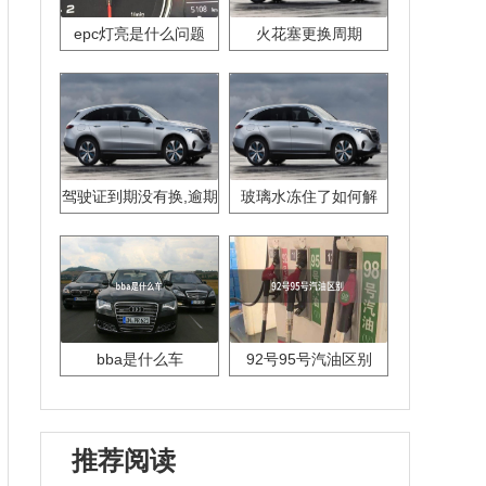
epc灯亮是什么问题
火花塞更换周期
驾驶证到期没有换,逾期
玻璃水冻住了如何解
怎么办??
决？
bba是什么车
92号95号汽油区别
推荐阅读