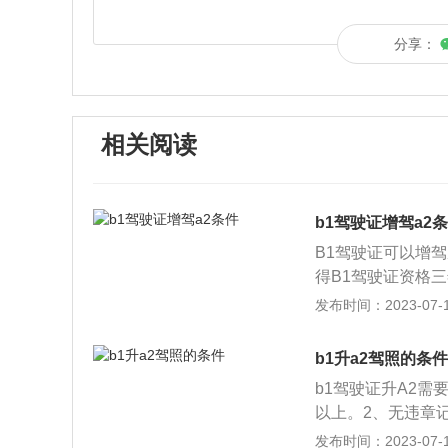
分享：
相关阅读
b1驾驶证增驾a2
B1驾驶证可以增驾
得B1驾驶证资格
录。没有发生交通
发布时间：2023-07-17
记录。没有被吊销
以上50周岁以下
b1升a2驾照的条件
力表5.0以上，
b1驾驶证升A2需
健全，每只手其他
以上。2、无违章
无运动功能障碍。B
没有发生交通事故
发布时间：2023-07-17
者在申请时间是一