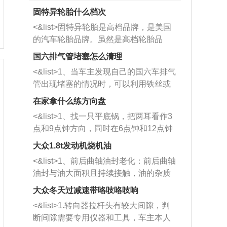
固特异轮胎什么档次
<&list>固特异轮胎是高档品牌，是美国
的汽车轮胎品牌。虽然是高档轮胎品
牌，但是中高低端的轮胎都有生产，这
国六排气管堵塞怎么清理
也是为了更好的开拓市场。
<&list>1、当车主发现自己的国六车排气
管出现堵塞的情况时，可以利用铁丝或
者是细棍，直接将杂物给取出来，如果
在家拿什么练方向盘
堵塞情况比较严重，也可以采取应急措
<&list>1、找一只平底锅，把两耳看作3
施。 <&list>2、直接利用木棍将所有的
点和9点钟方向，同时在6点钟和12点钟
杂物推到排气管里面的位置处，然后将
方向做一个标记。 <&list>2、双手握住
三元催化器拆解开，就可以将堵塞的东
大众1.8t发动机烧机油
平底锅两耳，然后往左打半圈、一圈、
西取出来。但如果是因为积碳过多引起
<&list>1、前后曲轴油封老化：前后曲轴
一圈半的练习，往右同样也要打相同的
的堵塞，就需要将三元催化器泡在草酸
油封与油大面积且持续接触，油的杂质
圈数。 <&list>3、最后强调要反复练
中进行清洗。 <&list>3、也可以利用清
和发动机内持续温度变化使其密封效果
习，这样就可以形成肌肉记忆，在真实
大众冬天过减速带咯吱咯吱响
洗剂对堵塞的情况得到解决，将清洗剂
逐渐减弱，导致渗油或漏油。<&list>2、
驾驶车辆时，不需要记忆也能打好方
放在燃油箱中，与燃油混合后，车辆启
<&list>1.转向器拉杆头有较大间隙，判
活塞间隙过大：积碳会使活塞环与缸体
向。
动时，就可以和汽油一起进入到燃烧
断间隙需要专用仪器和工具，车主本人
的间隙扩大，导致机油流入燃烧室中，