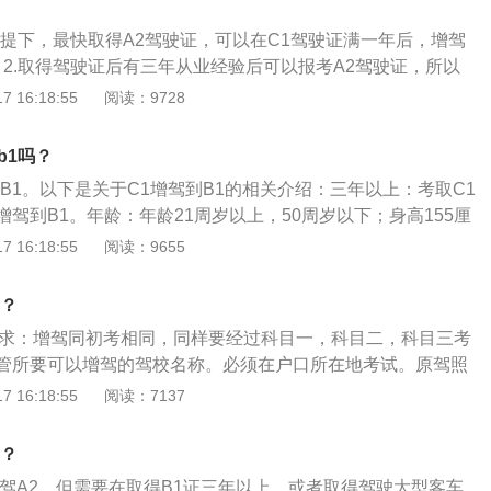
型自动挡汽车、低速载货汽车或者三轮汽车准驾车型资格三年
A2车型违章通通都在这12分里扣。一旦扣满12分就会取消最
最近连续三个记分周期内没有记满12分记录；2、申请增加牵
前提下，最快取得A2驾驶证，可以在C1驾驶证满一年后，增驾
取消A2降级为B1。通过逐级递减直到C1，最后是吊销执照。
已取得驾驶中型客车或者大型货车准驾车型资格三年以上，或
。2.取得驾驶证后有三年从业经验后可以报考A2驾驶证，所以
车准驾车型资格一年以上，并在申请前最近连续三个记分周期
2需要至少四年。还可以通过第二种方法来进行增驾，那就是直
 16:18:55
阅读：9728
记录；3、申请增加大型客车准驾车型的，已取得驾驶中型客车
有了B2驾驶证后三年驾驶经验后，也能够增驾A2驾驶证。这种
型货车准驾车型资格五年以上，或者取得驾驶牵引车准驾车型
不过不是从C1驾驶证增驾的形式考试。根据中华人民共和国
b1吗？
在申请前最近连续五个记分周期内没有记满12分记录；在暂住
领和使用规定》(公安部令第123号)办理增驾需符合以下条件：
准驾车型为小型汽车、小型自动挡汽车、低速载货汽车、三轮
B1。以下是关于C1增驾到B1的相关介绍：三年以上：考取C1
机动车驾驶证，申请增加准驾车型的，应当在本记分周期和申
托车、普通二轮摩托车、轻便摩托车。第十五条：有下列情形
驾到B1。年龄：年龄21周岁以上，50周岁以下；身高155厘
周期内没有记满12分记录。申请增加中型客车、牵引车、大型
大型客车、牵引车、中型客车、大型货车准驾车型：1、发生
正视力要达到对数视力表的5.0，只能在户口所在地办理增驾。
 16:18:55
阅读：9655
还应当符合下列规定：申请增加中型客车准驾车型的，已取得
死亡，承担同等以上责任的；2、醉酒后驾驶机动车的；3、被
内没有满分记录，不得有醉酒驾驶记录，不得有在致人死亡事
大型货车、小型汽车、小型自动挡汽车、低速载货汽车或者三
车驾驶证未满十年的。根据《准驾车型及代号》规定：A1的准
责的记录。
格三年以上，并在申请前最近连续三个记分周期内没有记满12
1？
准驾车辆为大型载客汽车，并准予驾驶A3、B1、B2、C1、
牵引车准驾车型的，已取得驾驶中型客车或者大型货车准驾车
的要求：增驾同初考相同，同样要经过科目一，科目二，科目三考
M的准驾车型。A2准驾车型为牵引车，准驾的车辆为重型、中型
或者取得驾驶大型客车准驾车型资格一年以上，并在申请前最
管所要可以增驾的驾校名称。必须在户口所在地考试。原驾照
，准予驾驶的其他车型为B1、B2、C1、C2、C3、C4、
期内没有记满12分记录；申请增加大型客车准驾车型的，已取
地必须一致，如果原驾照不在发证地的，需要先将驾照迁回增
 16:18:55
阅读：7137
市公交车或者大型货车准驾车型资格五年以上，或者取得驾驶
籍，持身份证(暂住证)、驾照、白底证件彩照4-8张，到转入
格二年以上，并在申请前最近连续五个记分周期内没有记满12
等级：A1：大型客车和A3、B1、B2、C1、C2、C3、C4、
吗？
可以申请增加的准驾车型为小型汽车、小型自动挡汽车、低速
、B2、C1、C2、C3、C4、MA3：城市公交车和C1、C2、C
车、普通三轮摩托车、普通二轮摩托车、轻便摩托车。第十五
增驾A2，但需要在取得B1证三年以上，或者取得驾驶大型客车