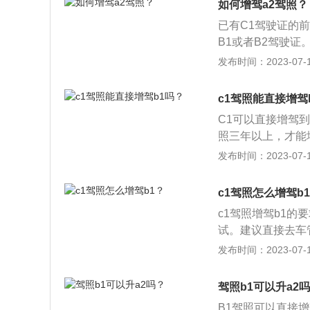
车、小型汽车、小
如何增驾a2驾照？
1车型违章还是驾驶
以上，并在申请前
已有C1驾驶证的
高驾驶级别，比如
引车准驾车型的，
B1或者B2驾驶证
者取得驾驶大型客
通过C1证增驾A
发布时间：2023-07-17
内没有记满12分
接考B2驾驶证，
城市公交车或者大
方式会更快一些，
c1驾照能直接增驾
资格二年以上，并
《机动车驾驶证申
地可以申请增加的
C1可以直接增驾到
第十四条：已持有
汽车、普通三轮摩
照三年以上，才能增
请前最近一个记分
之一的，不得申请
米以上，裸眼或矫
发布时间：2023-07-17
客车准驾车型的，
交通事故造成人员
最近两个记分周期
驾驶城市公交车、
吊销或者撤销机动
故中承担主责或全
轮汽车准驾车型资
c1驾照怎么增驾b
驾车型为大型客车，
分记录；申请增加
c1驾照增驾b1
C2、C3、C4、
型资格三年以上，
试。建议直接去车
全挂、半挂汽车列车
近连续三个记分周
发证地和增驾所在
发布时间：2023-07-17
M。
得驾驶中型客车城
驾地车管所。驾照转
牵引车准驾车型资
地车管所办理。驾照
驾照b1可以升a2
分记录；在暂住地
MA2：牵引车和B1
载货汽车、三轮汽
B1驾照可以直接