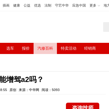
插画
健康
公益
优选
法制
守艺中华
应急中国
更多
地
选车
报价
汽修百科
特卖活动
经销商
照能增驾a2吗？
8:55
原创
来源：中华网
阅读：5093
咨询技师