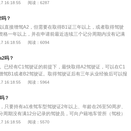
车或者大型货车准驾车型资格三年以上，或取得驾驶大型客车
 16:18:55
阅读：6287
客车准驾车型的应当符合下列规定：申请增加中型客车准驾车
以上，在申请前最近连续三个记分周期内没有记满12分记录。
城市公交车、大型货车、小型汽车、小型自动挡汽车、低速载
申请增加准驾车型为小型汽车、小型自动挡汽车、低速载货汽
车准驾车型资格三年以上，并在申请前最近连续三个记分周期
2吗？
通三轮摩托车、普通二轮摩托车、轻便摩托车。
记录。申请增加牵引车准驾车型的，已取得驾驶中型客车或者大
可以直接增驾A2，但需要在取得B1证三年以上，或者取得驾驶
格三年以上，或者取得驾驶大型客车准驾车型资格一年以上，
资格一年以上，并在申请前最近连续三个记分周期内没有记满
续三个记分周期内没有记满12分记录。申请增加大型客车准驾
驾驶证增驾A2需要满足以下条件：1、已持有机动车驾驶证，申请
 16:18:55
阅读：6094
驶中型客车城市公交车或者大型货车准驾车型资格五年以上，
当在本记分周期和申请前最近一个记分周期内没有记满12分记
车准驾车型资格二年以上，并在申请前最近连续五个记分周期
驶中型客车或者大型客车准驾车型资格三年以上，或者取得驾
a2吗？
记录。在暂住地可以申请增加的准驾车型为小型汽车、小型自动
型资格一年以上，并在申请前最近连续三个记分周期内没有记
汽车、三轮汽车、普通三轮摩托车、普通二轮摩托车、轻便摩
2。已经有C1驾驶证的前提下，最快取得A2驾驶证，可以在C1
有下列情形之一的，不得申请大型客车、牵引车、中型客车、
增驾B1或者B2驾驶证。取得驾驶证后有三年从业经验后可以报
：发生交通事故造成人员死亡，承担同等以上责任的。醉酒后
以通过C1证增驾A2需要至少四年。还可以通过第二种方法来进
 16:18:55
阅读：5964
吊销或者撤销机动车驾驶证未满十年的。根据中华人民共和国
接考B2驾驶证，有了B2驾驶证后三年驾驶经验后，也能够增驾
号《准驾车型及代号》规定：A1的准驾车型为大型客车，准驾车
方式会更快一些，不过不是从C1驾驶证增驾的形式考试。根据
2吗？
并准予驾驶A3、B1、B2、C1、C2、C3、C4、M的准驾车
机动车驾驶证申领和使用规定》(公安部令第123号)办理增驾需
2，只要持有a1准驾车型驾驶证2年以上、年龄在26至50周岁、
共和国公安部令第139号《准驾车型及代号》规定：A2准驾车
十四条：已持有机动车驾驶证，申请增加准驾车型的，应当在
分周期没有满12分记录的驾驶员，可向户籍地车管所（驾校）
的车辆为重型、中型全挂、半挂汽车列车，准予驾驶的其他车
前最近一个记分周期内没有记满12分记录。申请增加中型客
辆的许可是通过驾驶证的核发来实现的，这表明获取驾驶证是
 16:18:55
阅读：5570
、C2、C3、C4、M。
客车准驾车型的，还应当符合下列规定：申请增加中型客车准
的行为，必须有专门机关来核发。中国对驾驶证的定义：机动
驾驶城市公交车、大型货车、小型汽车、小型自动挡汽车、低