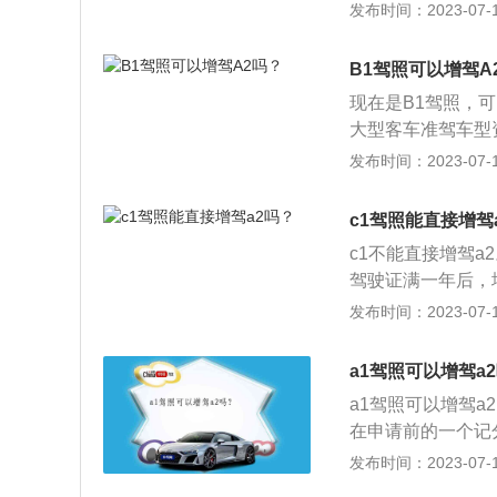
已取得驾驶中型客
发布时间：2023-07-17
车、牵引车、大型
准驾车型资格一年
型的，已取得驾驶
3、在暂住地可以
货汽车或者三轮汽
B1驾照可以增驾A
车、三轮汽车、普
内没有记满12分
现在是B1驾照，
型货车准驾车型资
大型客车准驾车型
并在申请前最近连
12分记录。B1
发布时间：2023-07-17
车型的，已取得驾
增加准驾车型，应
或者取得驾驶牵引
录。2、已取得驾
c1驾照能直接增驾
内没有记满12分
驶大型客车准驾车
挡汽车、低速载货
c1不能直接增驾a
满12分记录。
托车。第十五条：
驾驶证满一年后，
大型货车准驾车型
考A2驾驶证，所
发布时间：2023-07-17
驾驶机动车的。被
行增驾，那就是直
公安部令第139
A2驾驶证。这种
a1驾照可以增驾a
辆为大型载客汽车，
中华人民共和国《
a1驾照可以增驾a
型。根据中华人民
符合以下条件：第
在申请前的一个记
型为牵引车，准驾
本记分周期和申请
申请增驾。驾驶车
发布时间：2023-07-17
型为B1、B2、C1
车、牵引车、大型
一种具有一定格式
驾车型的，已取得