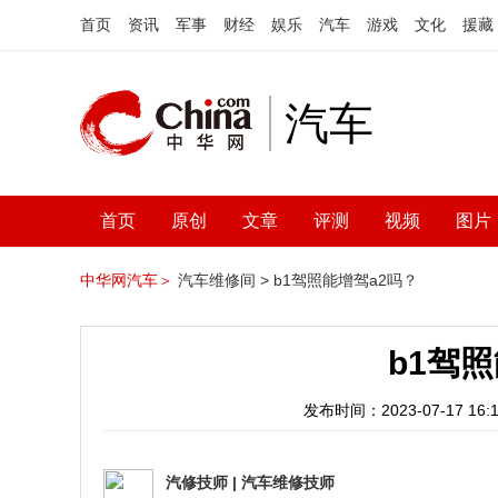
首页
资讯
军事
财经
娱乐
汽车
游戏
文化
援藏
汽车
首页
原创
文章
评测
视频
图片
中华网汽车＞
汽车维修间 >
b1驾照能增驾a2吗？
b1驾
发布时间：2023-07-17 16:1
汽修技师
|
汽车维修技师