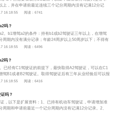
客车和C1、C2、C3、C4、M（中型客车是指19座以下的客车，
一的，不得申请大型客车、牵引车、中型客车、大型货车准驾
以上，并在申请前最近连续三个记分周期内没有记满12分记
B2：大型货车和C1、C2、C3、C4、MC1：小型汽车和C
故造成人员死亡，承担同等以上责任的；醉酒后驾驶机动车
驾A2需要满足以下条件：1、已持有机动车驾驶证，申请增加准
 16:18:55
阅读：6741
的客车如小轿车等才算小型汽车）C2：小型自动挡汽车C3：低
销机动车驾驶证未满十年的。根据中华人民共和国公安部令第
记分周期和申请前最近一个记分周期内没有记满12分记录。
C4：三轮汽车C5：残疾人（指右下肢残疾、双下肢残疾以及听
型及代号》规定：A1的准驾车型为大型客车，准驾车辆为大型载
型客车或者大型客车准驾车型资格三年以上，或者取得驾驶大
缺失或手指末节残缺五类人员）专用小型自动挡载客汽车D：
a2吗？
A3、B1、B2、C1、C2、C3、C4、M的准驾车型。根据中
格一年以上，并在申请前最近连续三个记分周期内没有记满12
EE：普通二轮摩托车和FF：轻便摩托车M：轮式自行机械车
a2。b1增驾a2的条件：持有b1或b2驾驶证三年以上，在增驾
部令第139号《准驾车型及代号》规定：A2准驾车型为牵引
有轨电车
分周期内没有满分记录；年龄24周岁以上50周岁以下；不得有
重型、中型全挂、半挂汽车列车，准予驾驶的其他车型为B1、
得有在致人死亡事故中承担主责或全责的记录。申请增驾中型
 16:18:55
阅读：6496
3、C4、M。
型客车准驾车型时，还应当符合下列规定：1、申请增加中型
已取得驾驶城市公交车、大型货车、小型汽车、小型自动挡汽
a2吗？
或者三轮汽车准驾车型资格三年以上，并在申请前最近连续三
2。已经有C1驾驶证的前提下，最快取得A2驾驶证，可以在C1
记满12分记录。2、申请增加牵引车准驾车型时，已取得驾驶
增驾B1或者B2驾驶证。取得驾驶证后有三年从业经验后可以报
货车准驾车型资格三年以上，或者取得驾驶大型客车准驾车型
以通过C1证增驾A2需要至少四年。还可以通过第二种方法来进
 16:18:55
阅读：6416
在申请前最近连续三个记分周期内没有记满12分记录。3、申
接考B2驾驶证，有了B2驾驶证后三年驾驶经验后，也能够增驾
驾车型时，已取得驾驶中型客车或者大型货车准驾车型资格五
方式会更快一些，不过不是从C1驾驶证增驾的形式考试。根据
驾驶牵引车准驾车型资格二年以上，并在申请前最近连续五个
驶证吗？
机动车驾驶证申领和使用规定》(公安部令第123号)办理增驾需
满12分记录。
驾驶证，以下是扩展资料：1、已持有机动车驾驶证，申请增加准
十四条：已持有机动车驾驶证，申请增加准驾车型的，应当在
分周期和申请前最近一个记分周期内没有记满12分记录。2、
前最近一个记分周期内没有记满12分记录。申请增加中型客