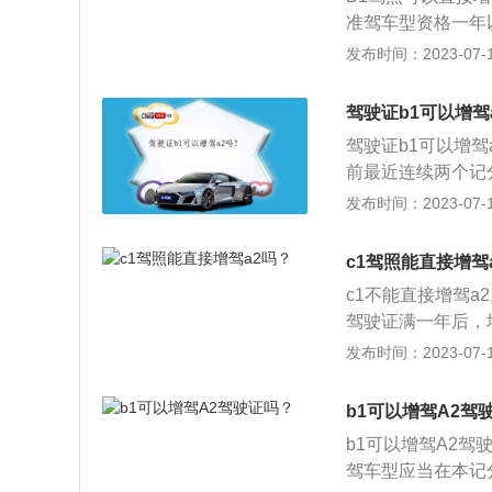
3、C4B1：中型
条：有下列情形之
准驾车型资格一年
如中巴、面包车等）
车型：发生交通事
录。B1驾驶证增
发布时间：2023-07-17
2、C3（9座以下
的；被吊销或者撤
驾车型，应当在本
速载货汽车和C4
139号《准驾车
2、已取得驾驶中
力障碍、右手拇指
驾驶证b1可以增驾
客汽车，并准予驾驶
型客车准驾车型资
普通三轮摩托车和
驾驶证b1可以增驾
华人民共和国公安
分记录。
N：无轨电车P：
前最近连续两个记
车，准驾的车辆为
醉酒驾驶记录，不
发布时间：2023-07-17
B2、C1、C2、C
客车、牵引车、大
客车准驾车型时，
c1驾照能直接增驾
车、低速载货汽车
c1不能直接增驾a
个记分周期内没有
驾驶证满一年后，
中型客车或者大型
考A2驾驶证，所
发布时间：2023-07-17
资格一年以上，并
行增驾，那就是直
请增加大型客车准
A2驾驶证。这种
年以上，或者取得
b1可以增驾A2驾
中华人民共和国《
记分周期内没有记
b1可以增驾A2
符合以下条件：第
驾车型应当在本记
本记分周期和申请