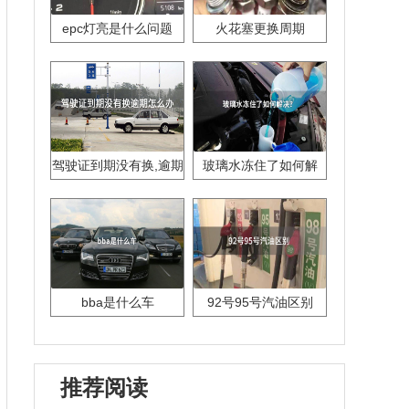
epc灯亮是什么问题
火花塞更换周期
驾驶证到期没有换,逾期
玻璃水冻住了如何解
怎么办??
决？
bba是什么车
92号95号汽油区别
推荐阅读