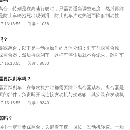
挡；3、下长坡、陡坡时不用踩离合，利用发动机的牵引力制
候，同时踩下离合和刹车踏板是最保险的做法。因为短距离要
离合，特别是在高速行驶时，只需要适当调整速度，然后再踩
时先踩刹车将车速降下来再踩离合；5、塞车排长队时车子走走
度降下来，在熄火之前再踩离合，这样的操作最正确也对车子
是防止车辆抱死出现侧滑；防止刹车片过热进而降低制动性
，每次制动同时踩离合和刹车。
做到。2.较高车速或长距离刹车不用踩：汽车在高速行驶时，
一点刹车，感到车明显减速时，松刹车，在感到车快没刹车抑
 16:18:55
阅读：1038
车轮的转速一样非常高，此时只踩刹车（这里指的是点刹，就
复循环。刹车也称为制动，是指使运行中的机车、车辆及其他
并非是一脚踩死刹到底）不踩离合是不会造成车辆熄火的。特
停止或减低速度的动作。汽车离合器的工作原理是发动机发出
吗？
，如果踩了离合反而会失去发动机的牵制作用。刹车片承受全
及压盘与从动盘接触面的摩擦作用传给从动盘，当驾驶员踩下
时间摩擦会发红变热失去制动效果，很容易发生安全事故。车
要踩离合，以下是手动挡操作的具体介绍：刹车前踩离合原
过机件的传递，使膜片弹簧大端带动压盘后移，此时从动部分
时候会憋熄火，只要车子有惯性还会动，点刹的方式是不会让
踩离合器，然后再踩刹车，这样车停住后就不会熄火。踩刹车
。
器，以此断开发动机动力与油门之间的联系，这样操作之后无
 16:18:55
阅读：9580
踩在油门踏板上，车都不会向前走，增加了安全性。手动挡：
器（MT），也称手动挡，即用手拨动变速杆才能改变变速器内
需要踩刹车吗？
改变传动比，从而达到变速的目的。
需要踩刹车，在每次换挡时都需要踩下离合器踏板。离合器是
要的部件，负责断开或连接发动机与变速箱，其安装在发动机
压盘固定在发动力飞轮上，压盘与飞轮之间是离合器片。离合
 16:18:55
阅读：9340
期更换的易损件，随着汽车行驶里程的增加，离合器片也会不
器片需要定期更换。离合器片中间有一个花键，这个花键固定
器吗？
轴就是变速箱的动力输入轴。
候不一定非要踩离合，关键看车速、挡位、发动机转速。一般