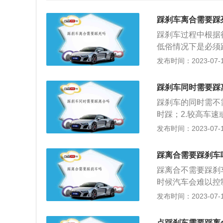
踩刹车离合需要踩
踩刹车过程中根据
低俗情况下是必须
时：直接踩刹车，
发布时间：2023-07-17
止工作。2、当车
高的运转速度中，
踩刹车同时需要踩
来，切记不要太猛
踩刹车的同时需不
减速，车速可能依
时踩；2.较高车
的具体操作：1、
其工作原理是利用
发布时间：2023-07-17
（2）换挡：首先
成摩擦后的热能，
秒，再推入下一个
或者短距离制动同
必担心汽车熄火，
踩离合需要踩刹车
果只踩刹车不踩离
行驶速度低：踩刹
踩离合不需要踩刹
机的动力传递用齿
入一挡，适当给油
时候汽车会难以控
动机齿轮在右边。
踩刹车到底。（2
低，然后再踩离合
发布时间：2023-07-17
作，所以就会继续
断踩死离合器，这
只是为了减慢速度
发动机与车轮此时
着离合器同时压到
有障碍不用踩离合
就会被憋熄火。所
点踩刹车需要踩离