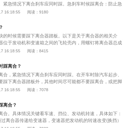
。紧急情况下离合刹车应同时踩。急刹车时候踩离合：防止急
目的是急刹车后还能保持车子的灵活性和机动性，而且对于大
 16:18:55
阅读：9180
挡时候貌似车子的转向也会比较灵活，危险情况下可以更好躲
踩离合：低速时候刹车要踩离合控速，同样也是防止速度过慢
？
快的时候需要踩下离合器踏板。以下是关于离合器的相关介
器位于发动机和变速箱之间的飞轮壳内，用螺钉将离合器总成
面上，离合器的输出轴就是变速箱的输入轴。在汽车行驶过程
 16:18:55
阅读：8415
需要踩下或松开离合器踏板，使发动机与变速箱暂时分离和逐
传递发动机向变速器输入的动力。抬离合的原理：抬离合的原
时踩离合？
快、三联动”，刚一踩下时要快，并且要一次性踩到底，向上抬
离合，紧急情况下离合刹车应同时踩。在开车时除汽车起步、
，临近接触时要慢，到达半联动点时要稍做停顿，然后再放
要踩下离合器踏板外，其他时间尽可能都不要踩离合，或把脚
。
。以下是踩刹车还是离合的几种情况：1、坡道停车：先踩刹
 16:18:55
阅读：7078
离合踩下去时，车子相当于处于空档状态，没有了发动机的牵
坡的情况。2、减速减挡：四挡行驶过后，需要减速到三挡；
踩离合？
之前，要从三挡减速到二挡；此时，要先踩刹车减速，等速度
离合。具体情况关键看车速、挡位、发动机转速，具体如下：
再踩离合换挡。3、高速急停或减速：先踩刹车，后踩离合。
通过离合器传递给变速器，变速器把发动机的转速改变(换挡）
，汽车的惯性就越大，如果先踩离合，汽车的惯性就更大，所
动机和车轮总是以一定的比例在同步运转。2、踩下离合器后