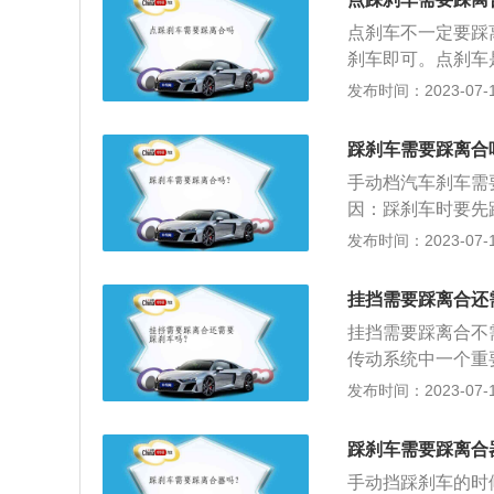
再踩下离合挂入低
行短距离制动的时
点刹车不一定要踩
动；4、想要停车
做到先踩刹车把速
刹车即可。点刹车
停停、跟车距离短
最好，但是非常难
能。点刹车是先踩
发布时间：2023-07-17
因为在惯性作用下
制时再踩刹车，反
是稍微刹一下车，
运输工具或机械等
踩刹车需要踩离合
别是下长坡的时候
的转矩，通过飞轮
部的制动压力，长
手动档汽车刹车需
离合器踏板时，通
主不用担心下坡的
因：踩刹车时要先
与主动部分会分离
汽车憋熄火的。
之前都会先踩离合
发布时间：2023-07-17
论是踩刹车还是错
手动挡是手动变速
挂挡需要踩离合还
的齿轮啮合装置，
挂挡需要踩离合不
传动系统中一个重
飞轮上，离合器的
发布时间：2023-07-17
器片是一个需要定
断磨损，所以离合
踩刹车需要踩离合
一个传动轴，传动
手动挡踩刹车的时