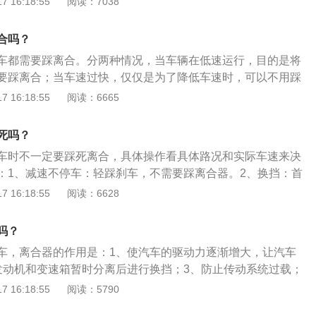
 16:18:55
阅读：7038
4、站点减速：经过一些地方比如公交站点、学校区域等要求
连接，两者互不干扰，不过没踩离合器时发动机的转速和挡位
0以下，此时轻点刹车即可，不需要踩离合。
须对应。发动机的转速有下限，低于怠速时发动机非常容易熄
合吗？
车都需要踩离合。分两种情况，当车辆在低速运行，目的是将
要踩离合；当车速过快，仅仅是为了降低车速时，可以不用踩
器使用技巧：1、一快二慢三联动：在松离合器时，前半段需
 16:18:55
阅读：6665
出现半联动状态时，需要放慢抬离合器踏板的速度，在离合器
根据发动机的转速合理的使用汽车油门踏板，确保汽车有充足
死吗？
油门配合：在换挡过程中，需要将离合器快速踩下，抬起过程
车时不一定要踩死离合，具体操作看具体路况和实际车速来决
的状态，换挡过程中出现半联动状态时会加速离合器的磨损，
：1、减速不停车：轻踩刹车，不需要踩离合器。2、换挡：首
平顺性，需要在换挡时注意油门的配合。3、无事不要踩离
度降下来后，踩离合挂入空挡，保持空挡2-3秒，再推入下一个
 16:18:55
阅读：6628
运行过程中处于紧密接合状态，汽车行进过程中踩离合容易造
，五挡降四挡离合器可以快抬，有速度在不必担心汽车熄火。
合器片烧蚀等现象，给车主带来一些不必要的损失。
收油、踩刹车，在车辆将要停下的瞬间，踩离合器、摘档、拉
吗？
度低：踩刹车时需要伴随踩离合器。
车，离合器的作用是：1、使汽车的驱动力逐渐增大，让汽车
发动机和变速箱暂时分离后进行换挡；3、防止传动系统过载；
来的扭震冲击，延长变速齿轮寿命。刹车的作用是降低速度或
 16:18:55
阅读：5790
作原理是：利用刹车片与刹车鼓及轮胎与地面的摩擦，将车辆