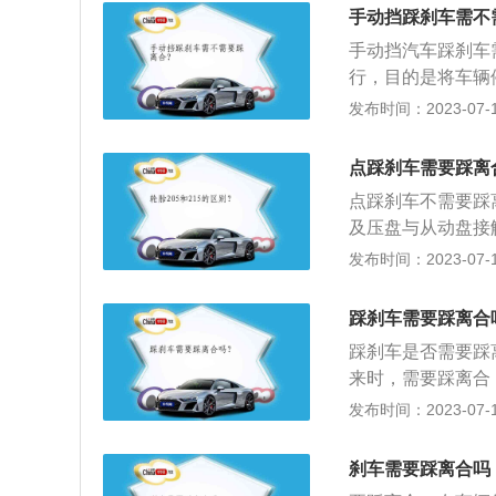
行进的动能转换成
手动挡踩刹车需不
是：1、当内座圈
手动挡汽车踩刹车
动；2、当外座圈
行，目的是将车辆
时，可以不用踩离
发布时间：2023-07-17
净，去除防锈脂及
定；3、湿式电磁
点踩刹车需要踩离
路，离合器电源为
点踩刹车不需要踩
间有一定间隙，使
及压盘与从动盘接
过机件的传递，使
发布时间：2023-07-17
离。汽车离合器的
统过载；4、降低
踩刹车需要踩离合
汽车离合器分为摩
踩刹车是否需要踩
来时，需要踩离合
要注意车速应控制
发布时间：2023-07-17
理的变换挡位，保
壳内，用螺钉将离
刹车需要踩离合吗
的输入轴。