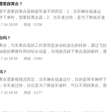
摩擦后的热能，从而使车辆减速或停下。离合器的工作原理
需要踩离合？
固定时，外座圈顺时针方向转动楔块不锁止，外座圈可自由转
需不需要踩离合器根据车速不同而定：1、当车辆在低速运
逆时针转动楔块锁止，外座圈不能转动。
停下来时，需要踩离合器；2、当车速过快，是为了降低车速
合器。离合器使用注意事项是：1、离合器安装前必须清洗干
 16:18:55
阅读：5706
杂物；2、离合器可同轴安装，也可分轴安装，轴向必须固
离合器工作时，必须在摩擦片间加润滑油；4、电源及控制线
合吗？
直流24伏；5、牙嵌式电磁离合器安装时，必须保证端面齿之
离合，汽车离合器的工作原理是发动机发出的转矩，通过飞轮
空转时无磨齿情况。
触面的摩擦作用传给从动盘，当驾驶员踩下离合器踏板时，通
膜片弹簧大端带动压盘后移，此时从动部分与主动部分会分
 16:18:55
阅读：5394
功能：1、保证汽车平稳起步；2、便于换挡；3、防止传动系
扭震冲击。汽车离合器位于发动机和变速箱之间的飞轮壳内，
吗？
擦式离合器、液力变矩器、电磁离合器。
离合需要视情况而定，当车辆在低速运行，目的是将车辆停下
；当车速过快，仅仅是为了降低车速时，可以不用踩离合。需
在挡位的规定速度范围内，车主应根据车速及实际交通情况合
 16:18:55
阅读：5177
障行车的安全。汽车的离合器位于发动机和变速箱之间的飞轮
合器总成固定在飞轮的后平面上，离合器的输出轴就是变速箱