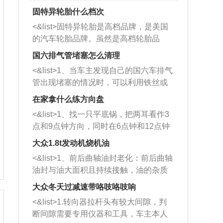
固特异轮胎什么档次
<&list>固特异轮胎是高档品牌，是美国
的汽车轮胎品牌。虽然是高档轮胎品
牌，但是中高低端的轮胎都有生产，这
国六排气管堵塞怎么清理
也是为了更好的开拓市场。
<&list>1、当车主发现自己的国六车排气
管出现堵塞的情况时，可以利用铁丝或
者是细棍，直接将杂物给取出来，如果
在家拿什么练方向盘
堵塞情况比较严重，也可以采取应急措
<&list>1、找一只平底锅，把两耳看作3
施。 <&list>2、直接利用木棍将所有的
点和9点钟方向，同时在6点钟和12点钟
杂物推到排气管里面的位置处，然后将
方向做一个标记。 <&list>2、双手握住
三元催化器拆解开，就可以将堵塞的东
大众1.8t发动机烧机油
平底锅两耳，然后往左打半圈、一圈、
西取出来。但如果是因为积碳过多引起
<&list>1、前后曲轴油封老化：前后曲轴
一圈半的练习，往右同样也要打相同的
的堵塞，就需要将三元催化器泡在草酸
油封与油大面积且持续接触，油的杂质
圈数。 <&list>3、最后强调要反复练
中进行清洗。 <&list>3、也可以利用清
和发动机内持续温度变化使其密封效果
习，这样就可以形成肌肉记忆，在真实
大众冬天过减速带咯吱咯吱响
洗剂对堵塞的情况得到解决，将清洗剂
逐渐减弱，导致渗油或漏油。<&list>2、
驾驶车辆时，不需要记忆也能打好方
放在燃油箱中，与燃油混合后，车辆启
<&list>1.转向器拉杆头有较大间隙，判
活塞间隙过大：积碳会使活塞环与缸体
向。
动时，就可以和汽油一起进入到燃烧
断间隙需要专用仪器和工具，车主本人
的间隙扩大，导致机油流入燃烧室中，