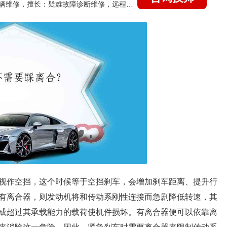
国家认证的汽车维修技师，15年德美日等各系车辆维修，擅长：疑难故障诊断维修，远程维修技术指导
视作空挡，这个时候等于空挡刹车，会增加刹车距离、提升行
有离合器，则发动机将和传动系刚性连接而急剧降低转速，其
成超过其承载能力的载荷使机件损坏。有离合器便可以依靠离