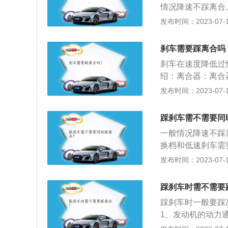
情况降速不踩离合
停时候车子死火，
发布时间：2023-07-17
部分前驱车来说空
避障碍物。低速时
刹车需要踩离合吗
把发动机拖熄火。
刹车在速度降低过
绍：离合器：离合
固定在飞轮的后平
发布时间：2023-07-17
中，驾驶员可根据
渐接合，以切断或
踩刹车需不需要同
理是：“一慢、二
一般情况降速不踩
时自由行程时要快
换档和低速刹车需
开，就是这个过程
放在离合器踏板上
发布时间：2023-07-17
车，后踩离合。当
制，车子会出现溜
踩刹车时需不需要
转弯、掉头、停车
踩刹车时一般要踩
降到合适的区间，
1、发动机的动力
因为汽车速度越高
后传递给车轮，发