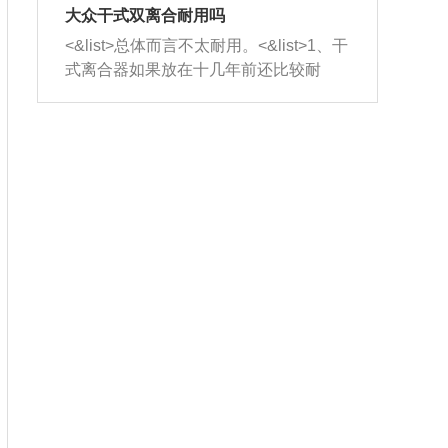
室，最后形成废气排出，就可以让三元
无法制作，需要将车辆送到修理厂或4s
造成烧机油。<&list>3、机油粘度。使用
大众干式双离合耐用吗
催化器得到清洗，排气管堵塞的情况就
店；<&list>2.车辆半轴套管防尘罩破
机油粘度过小的话，同样会有烧机油现
<&list>总体而言不太耐用。<&list>1、干
能够得到解决。
裂，破裂后会出现漏油现象，使半轴磨
象，机油粘度过小具有很好的流动性，
式离合器如果放在十几年前还比较耐
损严重，磨损的半轴容易损坏，产生异
容易窜入到气缸内，参与燃烧。<&list>
用，但是由于现在的汽车发动机动力输
响；<&list>3.稳定器的转向胶套和球头
4、机油量。机油量过多，机油压力过
出越来越高，使得干式离合器散热不足
老化，一般是使用时间过长造成的。解
大，会将部分机油压入气缸内，也会出
的缺陷也逐渐暴露出来。<&list>2、由于
决方法是更换新的质量好的转向橡胶套
现烧机油。<&list>5、机油滤清器堵塞：
干式双离合的工作环境暴露在空气中，
和球头。
会导致进气不畅，使进气压力下降，形
而离合器的散热也是通离合器罩上面的
成负压，使机油在负压的情况下吸入燃
几个小孔来进行散热。但是在行驶过程
烧室引起烧机油。<&list>6、正时齿轮或
中变速箱需要换挡，就不得不使得离合
链条磨损：正时齿轮或链条的磨损会引
器频繁工作。<&list>3、长时间的低速行
起气阀和曲轴的正时不同步。由于轮齿
驶以及过于频繁的启停，导致离合器的
或链条磨损产生的过量侧隙，使得发动
温度不断升高，而低速行驶时空气流动
机的调节无法实现：前一圈的正时和下
效率不高，无法将离合器中的热量有效
一圈可能就不一样。当气阀和活塞的运
的带走，导致离合器内部的温度不断升
动不同步时，会造成过大的机油消耗。
高，加速离合器的磨损。
解决方法：更换正时齿轮或链条。<&list
>7、内垫圈、进风口破裂：新的发动机
设计中，经常采用各种由金属和其他材