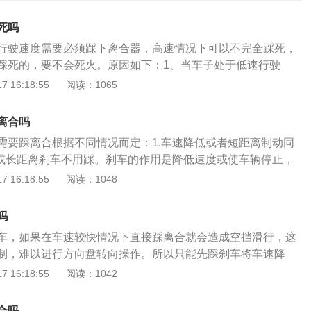
死吗
行驶速度需要必须踩下离合器，高速情况下可以不完全踩死，
踩死的，要不会死火。原因如下：1、当车子处于低速行驶
发动机可能很容易熄火，所以可以先踩离合，以防止发动机停
 16:18:55
阅读：1065
辆在高速行驶时：可能需要先踩刹车，因为发动机在一个比较
会有惯性，这时候要先用点踩的刹车方式让车子的速度慢下
离合吗
，然后再踩离合，防止车子熄火。因为先踩离合并不会让车子
需要踩离合根据不同情况而定：1.车速降低或者短距离制动同
然较快，依然处于一个比较危险的状态。以下是在各种情景中
速或长距离刹车不用踩。刹车的作用是降低速度或使车辆停止，
高速行驶。（1）减速不停车：轻踩刹车，不需要踩离合器。
刹车片与刹车鼓及轮胎与地面的摩擦，将车辆行进的动能转换
 16:18:55
阅读：1048
踩刹车减速，速度降下来后，踩离合挂入空挡，保持空挡2-3
从而使车辆减速或停下。以下是情况的具体说明；1.车速降低
档位，抬起离合器，五挡降四挡离合器可以快抬，有速度在不
时踩：当不再给汽车油门，车速降低到一定程度后，这时候如
如果降挡后观察转速太高，就踩点刹车。2、市区行驶。（1）
吗
合的话，车子就会憋熄火。原理：我们将离合器、车轮、发动
车时需要伴随踩离合器。（2）减挡：踩离合，挂空挡，再挂
车，如果在车速较快情况下直接踩离合就会造成空挡滑行，这
轮来打个比方，离合器齿轮处于中间，车轮的齿轮在左边，发
，保持汽车转速在1200转左右。3、紧急情况。（1）停车：先
制，难以进行方向盘转向操作。所以只能先踩刹车将车速降
当车速降下来，离合器还处于结合的状态，此时发动机还在工
）非紧急情况下刹车：先踩刹车，等速度减到汽车抖动后，果
。离合和刹车配合的方法：1、高速行驶或正常速度行驶时，
 16:18:55
阅读：1042
将动力传递给车轮，但是刹车踏板踩下去，车轮已经不动了。
样能保证汽车不被弊熄火。。4、手动挡倒车。（1）倒车：踩
不用踩离合；2、在过弯道时先踩刹车减速，过弯之后看到没
就像刚性连接一样，可以看做是一个整体，车轮不动，发动机
刹车倒车。
，松刹车踩油门加速前进，如果过弯之后前面正好有障碍物，
以这种情况下就要同时踩下离合，中断动力的传输。当车主进
合吗