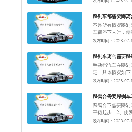
发布时间：2023-07-17
以必须先踩刹车。
发动机与车轮断开
减速，并且时速3
以及车速基本都必
踩刹车都需要踩离
火。
不是所有情况踩刹
车辆停下来时，需
离合。以下为离合
发布时间：2023-07-17
要快速松，当汽车
踏板抬起的同时，
踩刹车离合需要踩
的动力。2、注意
手动挡汽车在踩刹
中不要出现半联动
定，具体情况如下
为了保证换挡时的
先踩刹车减速，速
发布时间：2023-07-17
合：离合器在车辆
档位，抬起离合器
成离合器打滑、离
3、停车：应当先
踩离合需要踩刹车
手刹。4、行驶速
踩离合不需要踩刹
平稳起步；2、使
4、降低发动机带
发布时间：2023-07-17
使车辆停止，其工