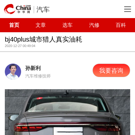
汽车
首页
文章
选车
汽修
百科
bj40plus城市猎人真实油耗
2020-12-27 00:49:04
孙新利
我要咨询
汽车维修技师