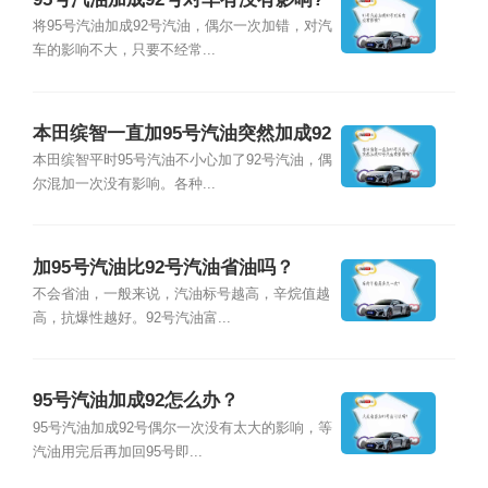
将95号汽油加成92号汽油，偶尔一次加错，对汽
车的影响不大，只要不经常...
本田缤智一直加95号汽油突然加成92
号汽油有影响吗？
本田缤智平时95号汽油不小心加了92号汽油，偶
尔混加一次没有影响。各种...
加95号汽油比92号汽油省油吗？
不会省油，一般来说，汽油标号越高，辛烷值越
高，抗爆性越好。92号汽油富...
95号汽油加成92怎么办？
95号汽油加成92号偶尔一次没有太大的影响，等
汽油用完后再加回95号即...