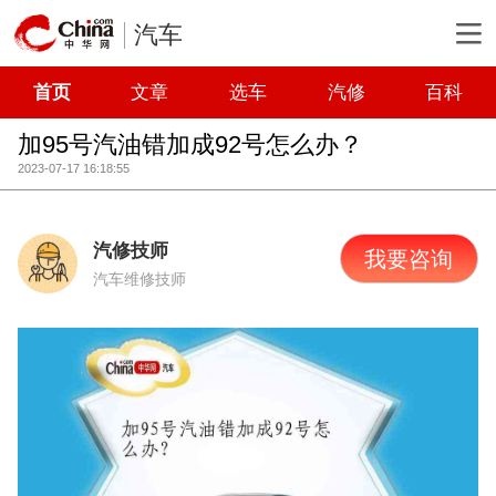
汽车
首页
文章
选车
汽修
百科
加95号汽油错加成92号怎么办？
2023-07-17 16:18:55
汽修技师
我要咨询
汽车维修技师