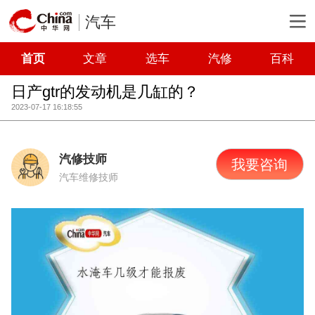
汽车
首页
文章
选车
汽修
百科
日产gtr的发动机是几缸的？
2023-07-17 16:18:55
汽修技师
我要咨询
汽车维修技师