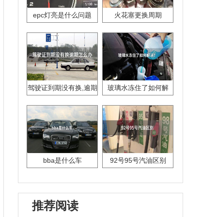
epc灯亮是什么问题
火花塞更换周期
驾驶证到期没有换,逾期
玻璃水冻住了如何解
怎么办??
决？
bba是什么车
92号95号汽油区别
推荐阅读