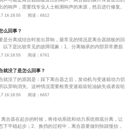
应的情况。10、滤芯堵塞。可能是发动机各个部位的滤芯发生
出的响声，需要找专业人士检测响声的来源，然后进行修复。
打火没反应，需要进行具体检查并清理。
的相关介绍：1、离合器是每个手动挡汽车基本都有的部件，
 16:18:55
阅读：6812
，离合器会分离，抬起离合器踏板后，离合器会结合。2、离
速箱中间，离合器的压盘是固定在发动机飞轮上，压盘下面就
怎么回事？
要是分离或结合时发出异响，最常见的情况是离合器踏板的回
。以下是比较常见的故障现象：1、分离轴承的内部异常磨损
是哗哗的声音。造成这种现象主要是因为挂挡之后，脚还是继
 16:18:55
阅读：6761
板上，时间久了就会出现这种故障。2、分离杠杆销以及销孔
动销与销孔因磨损而松旷。3、离合器踏板总成有问题。这种
合就没了是怎么回事？
合器踏板总成才行。建议及时去4S店或是专业的汽修店进行检
合就没了的原因是：踩下离合器之后，发动机与变速箱动力切
出在哪，再对症修复。
所以异响消失。这种情况需要检查变速箱齿轮油缺失或者齿轮
箱是用来改变来自发动机的转速和转矩的机构，它能固定或分
 16:18:55
阅读：6657
入轴传动比。变速箱由变速传动机构和变速操纵机构两部分组
的主要作用是改变转矩和转速的数值和方向，操纵机构的主要
构，实现变速器传动比地变换，即实现换挡，以达到变速变
、离合器在起步的时候，将传动系统和动力系统彻底分离，让
态下平稳起步；2、换挡的过程中，离合器要做到快踩慢抬，