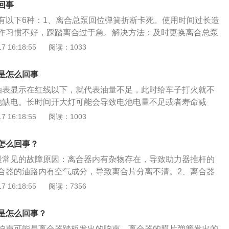
回事
有以下6种：1、离合总泵回位弹簧折断卡死。使用时间过长造
作习惯不好，踩踏离合过于急。解决方法：及时更换离合总泵
合器线卡住了。内部线路损坏导致。解决方法：建议车主及时
 16:18:55
阅读：1033
，非专业人士无法解决。3、离合压盘出现故障。长时间造成的
题。解决方法：及时更换新的或质量更好的离合压盘。4、分
是怎么回事
管发卡或分离轴承损坏，踩下去以后离合不能弹回。解决方
油表显示在红线以下，就代表油量不足，此时给车子打火就不
去4s店进行检修，非专业人士无法解决。5、离合拔叉轴与离
池缺电。长时间开大灯可能会导致电池电量不足或者寿命减
一般在室外放置，空气中水分会附着与车辆机器上，导致生锈
打火。需要定期更换一次电池，并且不要使用大功率电器，否
 16:18:55
阅读：1003
及时更换离合拔叉轴与离合器壳或加机油润滑。6、离合总泵
担。3、档位不对。车辆启动的时候，档位应该位于P档或N
的。离合中的一个分泵进入空气，就会使离合不能够正常工
档位的话，车辆同样无法打火。4、缺少防冻液。如果水箱内
的情况。解决方法：建议车主及时去4s店进行检修，非专业人
怎么回事？
是加水、使用劣质防冻液，在恶劣天气会导致发动机故障，自
器的作用是控制发动机和变速箱进行分离与聚合，从而控制发
最常见的故障原因：离合器内有杂物存在，导致助力器推杆的
。5、积碳过多。如果车辆积碳过多，也会导致打火失败的情
速器。汽车的离合器一般在车主车辆起步，或是驾驶换挡的时
合器的油路内有空气成分，导致离合片分离不清。2、离合器
积碳。6、燃烧不正常。混合气过浓或者过稀都会导致燃烧不
器一般在汽车发动机和汽车变速箱中间的飞轮壳内。所以手动
于发动机和变速箱之间的机器，离合器的输出轴就是变速箱的
 16:18:55
阅读：7356
抖动，没有办法正常打火。7、碳罐故障。碳罐或者是碳罐电
正常安全行驶有很大的影响。
合器的要求包括分离迅速，连接平稳，具有足够的散热功能。
也有可能导致打火失败，需要及时维修。8、燃油泵损坏。燃
离合器，离合器是汽车传动系统与发动机系统连接的总成件，
的话，可能会导致燃油无法供应，导致打火失败，需要及时维
是怎么回事？
中减少换挡的冲击，对发动机起保护作用。
压泵故障。液压泵如果出现严重故障，会导致液压油缺失，可
响声可能是离合器踏板发出的响声、离合器的膜片弹簧发出的