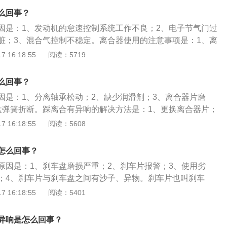
飞轮完全不接触；2、当车辆在正常行驶时，压盘是紧紧挤靠
么回事？
的，此时压盘与摩擦片之间的摩擦力较大，输入轴和输出轴之
因是：1、发动机的怠速控制系统工作不良；2、电子节气门过
，两者转速相同。
脏；3、混合气控制不稳定。离合器使用的注意事项是：1、离
洗干净，去除防锈脂及杂物；2、离合器可同轴安装，也可以
 16:18:55
阅读：5719
须固定；3、湿式电磁离合器工作时，必须在摩擦片间加润滑
制线路，离合器电源为直流24伏；5、牙嵌式电磁离合器安装
么回事？
间有一定间隙，使空转时无磨齿现象。
因是：1、分离轴承松动；2、缺少润滑剂；3、离合器片磨
盘弹簧折断。踩离合有异响的解决方法是：1、更换离合器片；
盘弹簧；3、调整分离轴承；4、补充润滑剂。离合器的工作原
 16:18:55
阅读：5608
起步时，司机踩下离合器，压盘与摩擦片分离，此时压盘与飞
、当车辆在正常行驶时，压盘是紧紧挤靠在飞轮的摩擦片上
怎么回事？
擦片之间的摩擦力较大，输入轴和输出轴之间保持相对静摩
原因是：1、刹车盘磨损严重；2、刹车片报警；3、使用劣
。
；4、刹车片与刹车盘之间有沙子、异物。刹车片也叫刹车
系统中，刹车片是关键的安全零件，所有刹车效果的好坏都是
 16:18:55
阅读：5401
用。刹车片检查方法：1、看厚度：一个新的刹车片厚度一般
，随着使用中不断摩擦厚度会逐渐变薄；2、听声音：如果在轻点刹
异响是怎么回事？
铁蹭铁”的丝丝声或者嚣叫声（也有可能是刹车片在刚开始安装