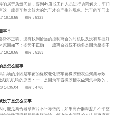
异响属于质量问题，要到4s店找工作人员进行协商解决，车门
），此时刹车片必须立即更换；3、凭脚感：如果踩上去感到
声这一般是车龄比较大的汽车才会产生的现象。汽车的车门出
把刹车踩得更深才能达到以往的制动效果，或者采取紧急刹车
多，主要包括缺少润滑、限位器中的杂质未及时清理、车门变
 16:18:55
阅读：5323
位置低，就有可能是刹车片基本已经丧失摩擦力了，这时候必
现异响的具体原因：1、缺少润滑：汽车的车门和车身是通过
果铰链缺少润滑，在开关车门时就会出现异响，只需要及时对
回事？
2、限位器未及时清理：如果车门限位器臂杆、限位器销轴或
姿势不正确、没有找到恰当的控制离合的时机以及没有掌握好
一些沙石或其他杂质没有及时清理，也会出现开关车门时有异
体原因如下：姿势不正确，一般离合器压不稳多是因为坐姿不
时对车门的限位器进行清理；3、车门变形：车辆在碰撞后，
确方法是左脚跟踩实，作为支点，前脚掌发力，压或抬踏板；
 16:18:55
阅读：5153
也会出现车门异响的情况，需要到修理店或者4s店请专业人士
抬到最高，脚跟尽量不要离地；另外坐姿也要规范。正常的姿
点，将脚尖至于离合踏板处，脚跟在地面上自然靠着，要保证
响是怎么回事
时，大腿跟小腿能够呈自然弯曲的弧度；禁止悬空脚掌踩踏离
叽叽响的原因是车窗的橡胶老化或车窗橡胶槽灰尘聚集导致
此会引起脚部的疲劳；有些个子稍矮的学员，姿势正确，但是
岀现叽叽响的原因：一，是因为车窗橡胶槽灰尘聚集导致的，
当踩下离合踏板时腿不够长，此时脚后跟还在原地不动，只用
增大，最后发出咯吱咯吱的声音。处理的方法用抹布打湿后包
 14:35:04
阅读：4768
很容易造成力量不够而打滑，所以座椅的调整也很重要。控制
后用橡皮筋固定住，再把这一头给伸进玻璃导槽里，来回滑动
，一般在转弯时、上坡时要多抬点离合，坡路上行驶、起步，
了。二，车窗的橡胶老化也是会导致车窗的升降也会岀现叽叽
置，还是正常行驶的位置，离合踏板的高度，都要比平路上高
就没了是怎么回事
来解决橡胶圈老化就可以了，方法是就直接将润滑油喷涂在橡
没有掌握，手动挡汽车一定要掌握“一快二慢三联动”技巧，指
因可能是离合器摩擦片不平导致的，如果离合器摩擦片不平整
仅可以润滑，还可以保持橡胶的韧性，从而防止干裂的情况发
时要慢抬最好要稳住一两秒，如果感觉速度慢可以再慢抬，但
能会导致变速箱抖动出现异响。解决这个问题的方法是更换离