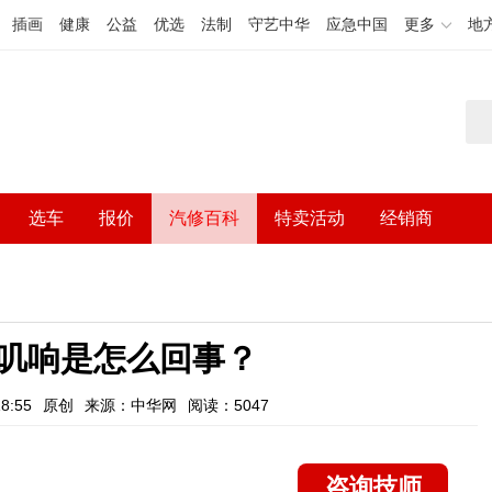
插画
健康
公益
优选
法制
守艺中华
应急中国
更多
地
选车
报价
汽修百科
特卖活动
经销商
叽响是怎么回事？
8:55
原创
来源：中华网
阅读：5047
咨询技师