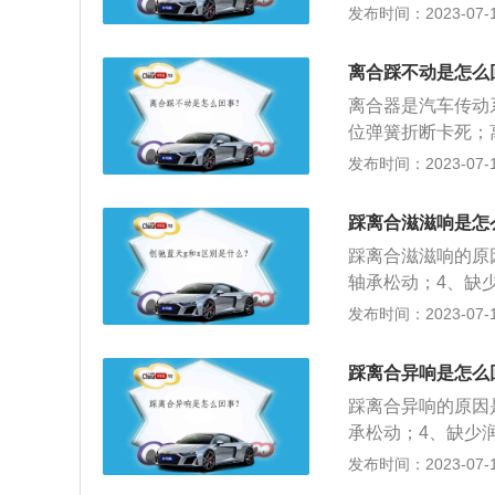
确保在换挡过程中
发布时间：2023-07-17
合器换挡降速；4
变速箱。汽车离合
离合踩不动是怎么
和变速箱之间产生
离合器是汽车传动
发动机和变速箱之
位弹簧折断卡死；
就必须踩到底，避
卡；离合拔叉轴与
发布时间：2023-07-17
患。
断卡死。解决办法
法：更换离合器线
踩离合滋滋响是怎
轴承座与一轴套管
踩离合滋滋响的原
轴与离合器壳生锈
轴承松动；4、缺
摩擦离合器；4、
发布时间：2023-07-17
下离合器，压盘与
行驶时，压盘是紧
踩离合异响是怎么
较大，输入轴和输
踩离合异响的原因
承松动；4、缺少
接与发动机相联系
发布时间：2023-07-17
挡。离合器的工作