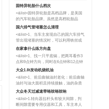
固特异轮胎什么档次
<&list>固特异轮胎是高档品牌，是美国
的汽车轮胎品牌。虽然是高档轮胎品
牌，但是中高低端的轮胎都有生产，这
国六排气管堵塞怎么清理
也是为了更好的开拓市场。
<&list>1、当车主发现自己的国六车排气
管出现堵塞的情况时，可以利用铁丝或
者是细棍，直接将杂物给取出来，如果
在家拿什么练方向盘
堵塞情况比较严重，也可以采取应急措
<&list>1、找一只平底锅，把两耳看作3
施。 <&list>2、直接利用木棍将所有的
点和9点钟方向，同时在6点钟和12点钟
杂物推到排气管里面的位置处，然后将
方向做一个标记。 <&list>2、双手握住
三元催化器拆解开，就可以将堵塞的东
大众1.8t发动机烧机油
平底锅两耳，然后往左打半圈、一圈、
西取出来。但如果是因为积碳过多引起
<&list>1、前后曲轴油封老化：前后曲轴
一圈半的练习，往右同样也要打相同的
的堵塞，就需要将三元催化器泡在草酸
油封与油大面积且持续接触，油的杂质
圈数。 <&list>3、最后强调要反复练
中进行清洗。 <&list>3、也可以利用清
和发动机内持续温度变化使其密封效果
习，这样就可以形成肌肉记忆，在真实
大众冬天过减速带咯吱咯吱响
洗剂对堵塞的情况得到解决，将清洗剂
逐渐减弱，导致渗油或漏油。<&list>2、
驾驶车辆时，不需要记忆也能打好方
放在燃油箱中，与燃油混合后，车辆启
<&list>1.转向器拉杆头有较大间隙，判
活塞间隙过大：积碳会使活塞环与缸体
向。
动时，就可以和汽油一起进入到燃烧
断间隙需要专用仪器和工具，车主本人
的间隙扩大，导致机油流入燃烧室中，