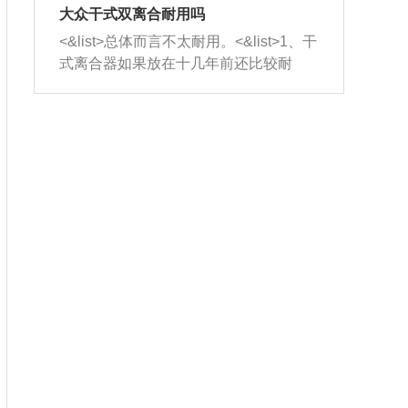
室，最后形成废气排出，就可以让三元
无法制作，需要将车辆送到修理厂或4s
造成烧机油。<&list>3、机油粘度。使用
大众干式双离合耐用吗
催化器得到清洗，排气管堵塞的情况就
店；<&list>2.车辆半轴套管防尘罩破
机油粘度过小的话，同样会有烧机油现
<&list>总体而言不太耐用。<&list>1、干
能够得到解决。
裂，破裂后会出现漏油现象，使半轴磨
象，机油粘度过小具有很好的流动性，
式离合器如果放在十几年前还比较耐
损严重，磨损的半轴容易损坏，产生异
容易窜入到气缸内，参与燃烧。<&list>
用，但是由于现在的汽车发动机动力输
响；<&list>3.稳定器的转向胶套和球头
4、机油量。机油量过多，机油压力过
出越来越高，使得干式离合器散热不足
老化，一般是使用时间过长造成的。解
大，会将部分机油压入气缸内，也会出
的缺陷也逐渐暴露出来。<&list>2、由于
决方法是更换新的质量好的转向橡胶套
现烧机油。<&list>5、机油滤清器堵塞：
干式双离合的工作环境暴露在空气中，
和球头。
会导致进气不畅，使进气压力下降，形
而离合器的散热也是通离合器罩上面的
成负压，使机油在负压的情况下吸入燃
几个小孔来进行散热。但是在行驶过程
烧室引起烧机油。<&list>6、正时齿轮或
中变速箱需要换挡，就不得不使得离合
链条磨损：正时齿轮或链条的磨损会引
器频繁工作。<&list>3、长时间的低速行
起气阀和曲轴的正时不同步。由于轮齿
驶以及过于频繁的启停，导致离合器的
或链条磨损产生的过量侧隙，使得发动
温度不断升高，而低速行驶时空气流动
机的调节无法实现：前一圈的正时和下
效率不高，无法将离合器中的热量有效
一圈可能就不一样。当气阀和活塞的运
的带走，导致离合器内部的温度不断升
动不同步时，会造成过大的机油消耗。
高，加速离合器的磨损。
解决方法：更换正时齿轮或链条。<&list
>7、内垫圈、进风口破裂：新的发动机
设计中，经常采用各种由金属和其他材