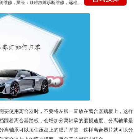
国家认证的汽车维修技师，15年德美日等各系车辆维修，擅长：疑难故障诊断维修，远程维修技术指导
需要使用离合器时，不要将左脚一直放在离合器踏板上，这样
挡踩着离合器踏板，会增加分离轴承的磨损速度。分离轴承是
分离轴承可以顶住压盘上的膜片弹簧，这样离合器片就可以分