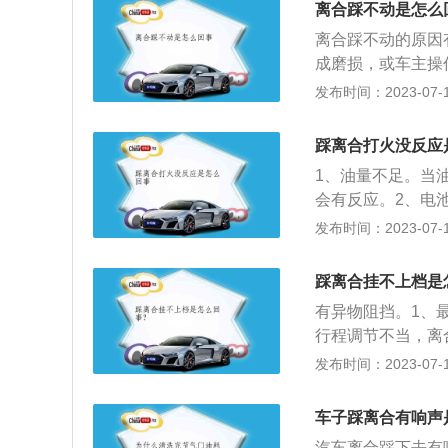
离合踩不动是怎么
离合踩不动的原因
成磨损，或车主操
回位弹簧。2、离
发布时间：2023-07-17
去4s店进行检修
磨损，以及质量问
踩离合打火没反应
离轴承座与一轴套
1、油量不足。当
法：建议车主及时
会有反应。2、电
合器壳生锈。车辆
短，导致车辆无法
发布时间：2023-07-17
引起。解决方法：
则会给电池造成负
和分泵的问题造成
档，如果位于其他
作，就会有踩不动
踩离合挂不上档是
的防冻液过少或者
士无法解决。离合
有异物阻挡。1、
然就无法成功打火
动机传输动力给变
行程调节不当，离
况，注意及时清理
候才会使用，离合
简介：离合器是位
发布时间：2023-07-17
正常，发动机剧烈
挡的离合器对汽车
输入轴。汽车对离
磁阀出现了故障，
所有汽车都会配备
油泵如果出现故障
车子踩离合有响声
在汽车的使用过程
修燃油泵。9、液
汽车离合踩下去有