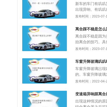
新车的车门有叽叽
时磨合产生的作用
出现异响、有叽叽
很吃力，往往需要
现异响的原因比较
发布时间：2023-07-17
时会明显感觉踏板
形。汽车的车门出
须要更换。
铰链进行连接，如
离合踩不稳是怎么
其进行润滑即可；
离合踩不稳是因为
者其他地方夹杂了
抬离合的技巧。具
响的情况，需要及
对、踩法不对；正
发布时间：2023-07-17
如果车门变形了，
不管是踩到底还是
进行处理。
势踩离合是第一要
车窗升降玻璃叽叽
完全踩下离合踏板
车窗升降玻璃岀现
合踏板，长时间如
的。车窗升降玻璃
座椅调的不够前，
脏污多了阻力也会
发布时间：2022-04-28
脚尖踩踏板，这样
在筷子的一头，然
离合时机没有找到
来进行清理就可以
不管是半联动的位
变速箱异响踩离合
响，直接用润滑油
一些。抬离合技巧
出现这种情况的原
胶上就可以了，不
的是在进入半联动
结合离合器之后可