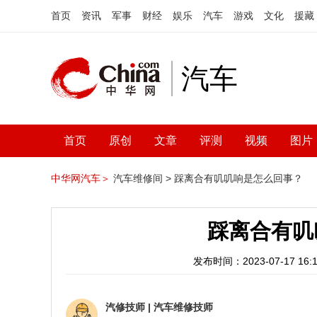
首页
资讯
军事
财经
娱乐
汽车
游戏
文化
援藏
汽车
首页
原创
文章
评测
视频
图片
中华网汽车＞
汽车维修间 >
踩离合有叽叽响是怎么回事？
踩离合有叽
发布时间：2023-07-17 16:1
汽修技师
|
汽车维修技师