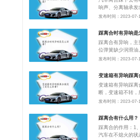
能会造成打火没反
响声、分离轴承发
了堵塞，也会导致
以下是关于离合器
发布时间：2023-07-17
踩下离合器踏板后
合器在发动机与变
踩离合时有异响是
是离合器片。
踩离合有异响，主
位弹簧缺少润滑油
导致故障，异响声
发布时间：2023-07-17
续踩踏在离合器踏
因磨损而松旷。传
变速箱有异响踩离
情况下只有更换离
变速箱有异响踩离
查，确定问题到底
断，变速箱不转，
油是否变质。变速
发布时间：2023-07-17
挡改变输出轴和输
成，变速传动机构
踩离合有什么用？
作用是控制传动机
踩离合的作用：1
矩。
汽车在不熄火的状