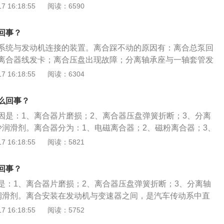
不会出现顿挫；3、高速刹车使用离合器，先踩刹车再使用离
 16:18:55
阅读：6590
、停车使用离合器，可以保持车子不熄火的情况下保护汽车的
器是连接发动机和变速箱的重要部件，离合器接通后，发动机
回事？
啮合状态，此时发动机带着变速箱运转；当离合器分离之后，
系统与发动机连接的装置。离合踩不动的原因有：离合总泵回
间脱开联系，就算踩油门也只是发动机空转，因此在踩离合时
离合器线发卡；离合压盘出现故障；分离轴承座与一轴套管发
免导致离合器的过度磨损，在开车过程中也存在很大的安全隐
离合器壳生锈。具体解决办法如下：1、离合总泵回位弹簧折
 16:18:55
阅读：6304
：更换离合总泵回位弹簧即可。2、离合器线发卡。解决办
。3、离合压盘出现故障。解决办法：更换离合压盘。4、分离
么回事？
发卡。解决办法：更换分离轴承座与一轴套管。5、离合拔叉
因是：1、离合器片磨损；2、离合器压盘弹簧折断；3、分离
。解决办法：更换离合拔叉轴与离合器壳。
少润滑剂。离合器分为：1、电磁离合器；2、磁粉离合器；3、
液力离合器。离合器的工作原理是：1、当车辆起步时，司机踩
 16:18:55
阅读：5821
摩擦片分离，此时压盘与飞轮完全不接触；2、当车辆在正常
紧挤靠在飞轮的摩擦片上的，此时压盘与摩擦片之间的摩擦力
回事？
出轴之间保持相对静摩擦，两者转速相同。
是：1、离合器片磨损；2、离合器压盘弹簧折断；3、分离轴
润滑剂。离合安装在发动机与变速器之间，是汽车传动系中直
的总成件，其作用是：保证汽车平稳地起步和实现平顺的换
 16:18:55
阅读：5752
原理是：1、当车辆起步时，司机踩下离合器，压盘与摩擦片