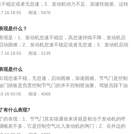
速不稳定或者无怠速；3、发动机动力不足、加速性能差、运转
排气管冒黑烟。节气门是控制空气进入发动机的一道可控阀
 16:18:55
阅读：5476
管后会和汽油混合变成可燃混合气，从而燃烧形成做功。其上
接发动机缸体，被称为是汽车发动机的咽喉。节气门有传统拉
表现是什么？
两种，传统发动机节气门操纵机构是通过拉索（软钢丝）或者
表现是：1、发动机怠速不稳定，高怠速持续不降，发动机启
门踏板，另一端连接节气门连动板而工作。
启动困难；2、发动机怠速不稳定或者无怠速；3、发动机启动
动力不足，加速性能比较差，运转不稳定；5、汽车排气管冒黑
 16:18:55
阅读：5139
气门是控制空气进入发动机的一道可控阀门，有传统拉线式和
气体进入进气管后会和汽油混合成可燃混合气，从而燃烧做
表现是什么
清器，下接发动机缸体。
出现怠速不稳，无怠速，启动困难，加速困难。节气门是控制
油门踏板是负责控制节气门的并不控制喷油量。驾驶员踩下油
收到信号，然后ecu调整节气门开度。节气门开度变大后，喷油量
 16:43:05
阅读：4068
怠速时，节气门会有一个怠速阀来控制进入发动机的空气量。
那么会导致怠速不稳甚至无怠速。有些车子在怠速时非常容易
了有什么表现?
连续踩油门才不会熄火，那么这就是无怠速现象。节气门积碳
了的表现：1、节气门其实很通俗来讲就是相当于发动机的呼
怠速不稳，出现这种问题后需要清洗积碳。清洗积碳时需要把
咽喉差不多，它是控制空气出入发动机的闸门；2、在外边的
后用专业清洗剂清洗，清洗干净后需要用专用的布擦干净。清
时候，气体就会和汽油混合产生可以燃烧混合气，节气门的上