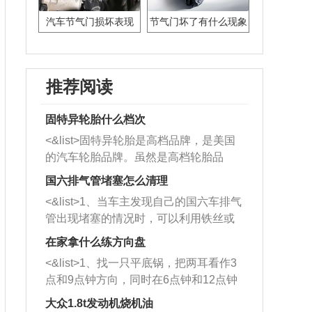
汽车节气门损坏表现
节气门坏了有什么现象
推荐阅读
固特异轮胎什么档次
<&list>固特异轮胎是高档品牌，是美国
的汽车轮胎品牌。虽然是高档轮胎品
牌，但是中高低端的轮胎都有生产，这
国六排气管堵塞怎么清理
也是为了更好的开拓市场。
<&list>1、当车主发现自己的国六车排气
管出现堵塞的情况时，可以利用铁丝或
者是细棍，直接将杂物给取出来，如果
在家拿什么练方向盘
堵塞情况比较严重，也可以采取应急措
<&list>1、找一只平底锅，把两耳看作3
施。 <&list>2、直接利用木棍将所有的
点和9点钟方向，同时在6点钟和12点钟
杂物推到排气管里面的位置处，然后将
方向做一个标记。 <&list>2、双手握住
三元催化器拆解开，就可以将堵塞的东
大众1.8t发动机烧机油