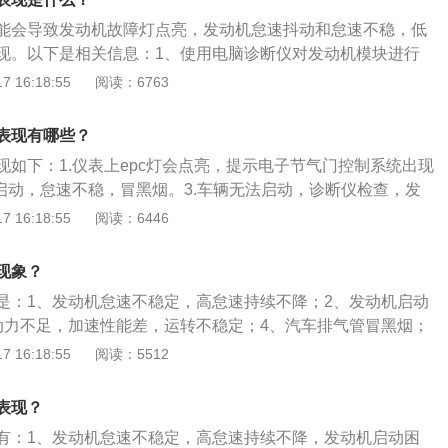
进气管后和汽油混合(不同款式的车，设计混合部位不同)，成
能会导致发动机故障灯点亮，发动机怠速抖动和怠速不稳，低
参与燃烧做功，驾驶员通过操作加速踏板来操纵节气门开度。
现。以下是相关信息：1、使用电脑诊断仪对发动机模块进行
障码时一般无需更换；读取节气门的数据流，检查节气门两个
 16:18:55
阅读：6763
门开度，开度较大时先对节气门进行积碳清除，再做节气门初
位置传感器和电动机出现线路接触不良、断路或者短路，接触
表现有哪些？
线束插接器是否有生锈、进水等情况，插接器贴片是否变宽；
现如下：1.仪表上epc灯会点亮，提示电子节气门控制系统出现
节气门相关的线路，可通过测量电压、线路的通断来判断。
好启动，怠速不稳，冒黑烟。3.车辆无法启动，诊断仪检查，发
门损坏或传感器不可靠信号故障。4.车辆在行驶中滑行的时候
 16:18:55
阅读：6446
障。5.在做节气门基础设定的时候无法成功，在排除线路问
发动机控制单元等问题后，判定为节气门损坏。
现象？
是：1、发动机怠速不稳定，高怠速持续不降；2、发动机启动
动力不足，加速性能差，运转不稳定；4、汽车排气管冒黑烟；
亮。汽车节气门是控制空气进入发动机的一道可控阀门，气体
 16:18:55
阅读：5512
汽油混合变成可燃混合气，从而燃烧形成做功。清洗节气门的
点火开关，拆掉电瓶负极；2、依次拆掉油门线、进气软管、固
表现？
3、用清洗剂对节气门清洗，清洗不到的地方用棉线进行擦
有：1、发动机怠速不稳定，高怠速持续不降，发动机启动困