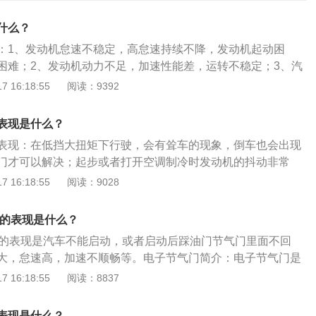
什么？
：1、发动机怠速不稳定，高怠速持续不降，发动机起动困
困难；2、发动机动力不足，加速性能差，运转不稳定；3、汽
油耗增大。如果确定节气门故障是永久性的，那必须更换，节
 16:18:55
阅读：9392
维修，只能更换总成。适量规范的节气门清洗可以保证发动机
度的清洗会造成节气门的内腔的特殊涂层被逐渐清洗掉，内腔
表现是什么？
容易造成油腻的附着，因此变成恶性循环，最后的结果就是报
表现：在低挡大扭矩下行驶，会有耸车的现象，倒车也会出现
门才可以解决；起步或者打开空调制冷时发动机的抖动非常
向盘震动明显，同时加速和制动踏板也带有震感；二挡或三挡
 16:18:55
阅读：9028
到有橡皮胶摩擦所发出的声音。发动机支架垫：发动机支架垫
为发动机悬置，主要的作用就是支撑发动机分配载荷的作用，
了的表现是什么？
，发动机都会存在一个扭转力矩，因此装有机脚胶可以平衡这
了的表现是汽车不能启动，或者启动后踩油门节气门里面不回
作用：同时机脚胶还有减震支撑发动机的作用，如果损坏了直
大，怠速高，加速不顺畅等。电子节气门简介：电子节气门是
机抖动剧烈，可能还伴随有异响。
控制部件。由发动机、转速传感器、节气门等构成；采用电子
 16:18:55
阅读：8837
可以使节气门气度得到精确控制。节气门的作用：节气门的作
进气流量控制空气进入引擎的一种决定发动机的运行工况的可
表现是什么？