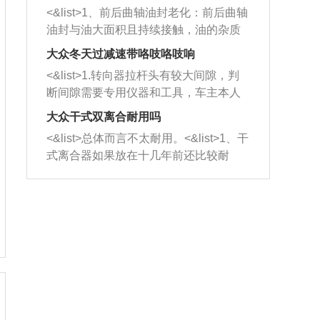
平底锅两耳，然后往左打半圈、一圈、
西取出来。但如果是因为积碳过多引起
<&list>1、前后曲轴油封老化：前后曲轴
一圈半的练习，往右同样也要打相同的
的堵塞，就需要将三元催化器泡在草酸
油封与油大面积且持续接触，油的杂质
圈数。 <&list>3、最后强调要反复练
中进行清洗。 <&list>3、也可以利用清
和发动机内持续温度变化使其密封效果
习，这样就可以形成肌肉记忆，在真实
大众冬天过减速带咯吱咯吱响
洗剂对堵塞的情况得到解决，将清洗剂
逐渐减弱，导致渗油或漏油。<&list>2、
驾驶车辆时，不需要记忆也能打好方
放在燃油箱中，与燃油混合后，车辆启
<&list>1.转向器拉杆头有较大间隙，判
活塞间隙过大：积碳会使活塞环与缸体
向。
动时，就可以和汽油一起进入到燃烧
断间隙需要专用仪器和工具，车主本人
的间隙扩大，导致机油流入燃烧室中，
室，最后形成废气排出，就可以让三元
无法制作，需要将车辆送到修理厂或4s
造成烧机油。<&list>3、机油粘度。使用
大众干式双离合耐用吗
催化器得到清洗，排气管堵塞的情况就
店；<&list>2.车辆半轴套管防尘罩破
机油粘度过小的话，同样会有烧机油现
<&list>总体而言不太耐用。<&list>1、干
能够得到解决。
裂，破裂后会出现漏油现象，使半轴磨
象，机油粘度过小具有很好的流动性，
式离合器如果放在十几年前还比较耐
损严重，磨损的半轴容易损坏，产生异
容易窜入到气缸内，参与燃烧。<&list>
用，但是由于现在的汽车发动机动力输
响；<&list>3.稳定器的转向胶套和球头
4、机油量。机油量过多，机油压力过
出越来越高，使得干式离合器散热不足
老化，一般是使用时间过长造成的。解
大，会将部分机油压入气缸内，也会出
的缺陷也逐渐暴露出来。<&list>2、由于
决方法是更换新的质量好的转向橡胶套
现烧机油。<&list>5、机油滤清器堵塞：
干式双离合的工作环境暴露在空气中，
和球头。
会导致进气不畅，使进气压力下降，形
而离合器的散热也是通离合器罩上面的
成负压，使机油在负压的情况下吸入燃
几个小孔来进行散热。但是在行驶过程
烧室引起烧机油。<&list>6、正时齿轮或
中变速箱需要换挡，就不得不使得离合
链条磨损：正时齿轮或链条的磨损会引
器频繁工作。<&list>3、长时间的低速行
起气阀和曲轴的正时不同步。由于轮齿
驶以及过于频繁的启停，导致离合器的