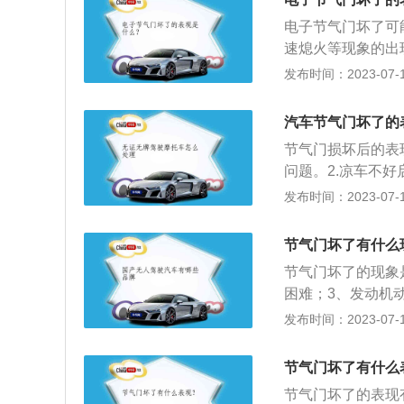
控阀门，空气进入
电子节气门坏了可
为可燃混合气体；
速熄火等现象的出
检查，在无永久故
发布时间：2023-07-17
位置传感器、节气
始化。2、节气门
汽车节气门坏了的
不良则检查节气门
节气门损坏后的表
断路或短路则检查
问题。2.凉车不
动机系统里报节气
发布时间：2023-07-17
经常发生熄火的故
题，蓄电池问题，
节气门坏了有什么
节气门坏了的现象
困难；3、发动机
5、发动机故障灯
发布时间：2023-07-17
进入进气管后会和
方法是：1、关闭
节气门坏了有什么
定节气门的螺丝；
节气门坏了的表现
拭。