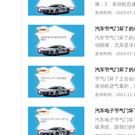
难；2、发动机怠
不稳定；4、汽车
发布时间：2023-07-17
门，气体进入进气
接空气滤清器，下
汽车节气门坏了的
线式和电子节气门
汽车节气门坏了的
拉杆，一端连接油
动困难，尤其是冷
困难；4、发动机
发布时间：2023-07-17
烟，油耗增大。节
电子节气门两种，
汽车节气门坏了的
功，其上接空气滤
节气门坏了之后会
发动机进气量的，
门踏板后，ecu
发布时间：2021-11-10
也会相应增加。在
如果节气门损坏，
汽车电子节气门坏
熄火，只有驾驶员
汽车电子节气门坏
严重也可能会导致
吸系统，跟我们的
节气门拆下来，然
气体进入发动机的