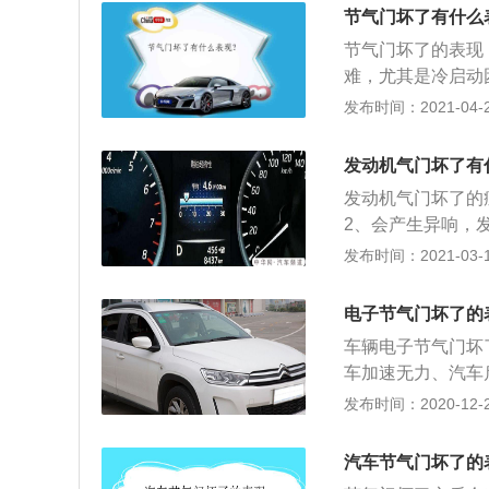
气门的清洗周期大
节气门坏了有什么
而定，如果在使用
节气门坏了的表现
难，尤其是冷启动
发动机动力不足，
发布时间：2021-04-25
大，节气门污垢的
在使用合格空滤且
发动机气门坏了有
发动机气门坏了的
2、会产生异响，
性能也有所降低，
发布时间：2021-03-18
还会出现漏气或积
稳定会导致发动机
电子节气门坏了的
还会导致排气冒黑
车辆电子节气门坏
车加速无力、汽车
的原因有很多，其
发布时间：2020-12-26
行检查，防止出现
节气门故障现象之
汽车节气门坏了的
般就是电子节气门