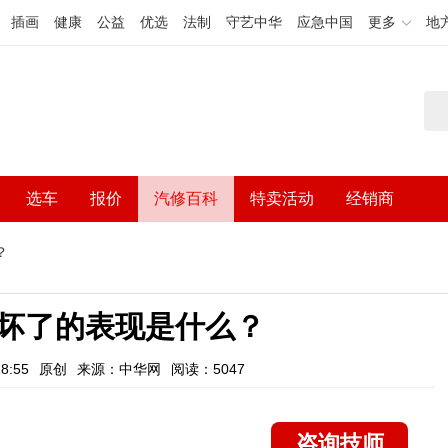
插画
健康
公益
优选
法制
守艺中华
应急中国
更多
地
选车
报价
汽修百科
特卖活动
经销商
？
坏了的表现是什么？
8:55
原创
来源：中华网
阅读：5047
咨询技师