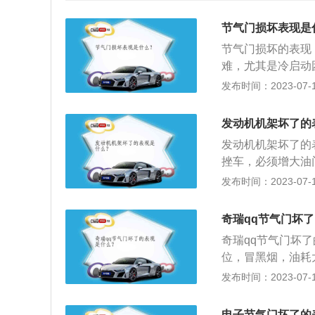
节气门损坏表现是
节气门损坏的表现
难，尤其是冷启动
车排气管冒黑烟，
发布时间：2023-07-17
气门一般不可拆卸
正常工作，但是过
发动机机架坏了的
失去了涂层，就更
发动机机架坏了的
废。
挫车，必须增大油
大，高速行驶时方
发布时间：2023-07-17
加速时，常常会听
也叫机脚胶，学名
奇瑞qq节气门坏
因为在每次启动时
奇瑞qq节气门坏
一作用力。机脚胶
位，冒黑烟，油耗
接的表现就是发动
汽车发动机的重要
发布时间：2023-07-17
节气门控制系统，
用是控制发动机的
电子节气门坏了的