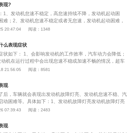
概为2万～3万公里左右。但也要根据车辆情况和驾驶习惯不同
表现?
过程中路况不好，或者经常低速行驶，则需要提前换。
：1、发动机怠速不稳定，高怠速持续不降，发动机起动困
困难；2、发动机怠速不稳定或者无怠速，发动机起动困难，
加速性能差，运转不稳定；5、汽车排气管冒黑烟，油耗增
 20:47:04
阅读：1348
原因主要来自机油蒸汽，其次是空气中的微粒和水分，就是说
去掉曲轴箱通风管的情况下，节气门赃污速度会慢很多。
什么表现症状
症状如下： 1、会影响发动机的工作效率，汽车动力会降低；
发动机在运行过程中会出现怠速不稳或加速不畅的情况，超车
严重时还会导致发动机启动困难，出现打不着火的现象，汽车
 21:56:05
阅读：8581
碳增多的现象； 3、气门坏了会导致气缸工作不稳定，气缸不
产生抖动，发动机工作无力，还会导致排气管道堵塞，严重时
表现
烟。
了后，车辆就会表现出发动机故障灯亮、发动机怠速不稳、汽
启动困难等。具体如下：1、发动机故障灯亮发动机故障灯亮
中就包括电子节气门故障。发动机故障灯亮后要及时对汽车进
 07:39:43
阅读：2483
安全隐患。2、发动机怠速不稳汽车怠速时高时低，也是电子
一。3、汽车加速无力当汽车加油不走，动力明显减弱时，一
表现
出现故障或者产生的积碳过多了。4、汽车启动困难汽车启动