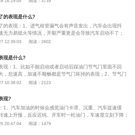
 16:29:05
阅读：3739
后，最好重新匹配一下ecu，否则可能会导致油耗升高。在平
器，下端连接着汽车发动机主体；3、当产生了可以燃烧的混
质量非常不好的汽油，这样会加重节气门积碳或缸内积碳。有
道进入发动机，从而触发发动机的动力系统，驾驶员通过操作
非常容易积碳，建议使用缸内直喷发动机的车主每隔2万公里
了的表现是什么?
气门开度。
清理积碳时比较好用的方法就是核桃砂清理法。
了的表现：1、进气歧管漏气会有声音发出，汽车会出现抖
速无力易熄火等情况，开裂严重更是会导致汽车启动不了；
发动机的进气量是固定的，当进气歧管漏气时，会造成发动机
 12:39:03
阅读：2602
机燃油与空气不能形成完美的结合，导致发动机动力不足，所
出现加速无力的情况；3、另外，进气歧管漏气还会导致发动
表现是什么?
正常，会出现发动机熄火的情况，发动机的排气管噪音也会变
表现：1、比如不能启动或者启动后踩油门节气门里面不回
大，怠速高，加速不顺畅都是节气门坏掉的表现；2、节气门
着火，着火的话也是严重缺缸，真要是节气门坏的话建议立马
 10:38:02
阅读：2123
的正常驾驶；3、发动机怠速不稳定，高怠速持续不降，发动
是冷起动困难。发动机怠速不稳定或无怠速。发动机起动困
表现?
足，加速性能差，运转不稳定。
：1、汽车加油的时候会感觉油门卡滞、沉重、汽车提速缓
转速上升慢，反应迟钝、开车时一松油门，车速度立刻下降；
影响发动机进气的精确程度和顺畅程度，最明显的一个问题就
 20:47:04
阅读：1479
时候的抖动甚至熄火，以及加油门提速不顺畅；3、一般做节