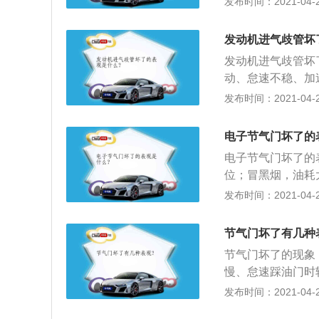
发布时间：2021-04-28
洗完积碳装回去之
端连接着空气过滤
时用车时，不要加
合气就通过输送管
些缸内直喷发动机
发动机进气歧管坏
加速踏板来操纵节
清理一次积碳。在
发动机进气歧管坏
动、怠速不稳、加
2、正常情况下，
发布时间：2021-04-27
进气量不足，发动
以在行驶过程中会
电子节气门坏了的
机内部工作状态不
电子节气门坏了的
大。
位；冒黑烟，油耗
坏的话导致车子不
发布时间：2021-04-27
更换，以免影响你
机起动困难，尤其
节气门坏了有几种
难。发动机动力不
节气门坏了的现象
慢、怠速踩油门时
2、节气门脏了会
发布时间：2021-04-25
是可能会引起怠速