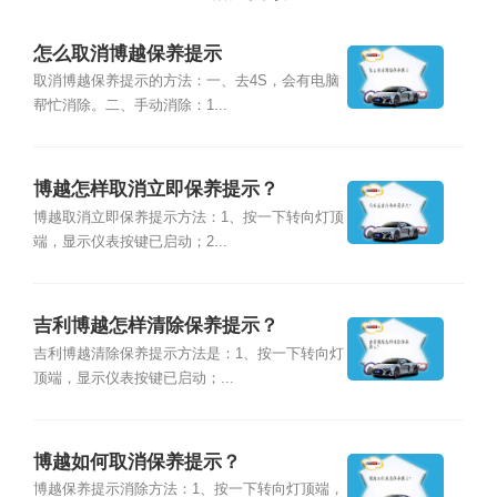
怎么取消博越保养提示
取消博越保养提示的方法：一、去4S，会有电脑
帮忙消除。二、手动消除：1...
博越怎样取消立即保养提示？
博越取消立即保养提示方法：1、按一下转向灯顶
端，显示仪表按键已启动；2...
吉利博越怎样清除保养提示？
吉利博越清除保养提示方法是：1、按一下转向灯
顶端，显示仪表按键已启动；...
博越如何取消保养提示？
博越保养提示消除方法：1、按一下转向灯顶端，