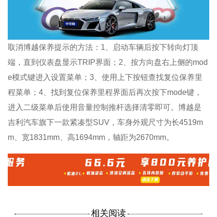
取消博越保养提示的方法：1、启动车辆后按下转向灯顶
端，直到仪表盘显示TRIP界面；2、按方向盘右上侧的mod
e模式键进入设置菜单；3、使用上下按钮查找复位保养里
程菜单；4、找到复位保养里程界面后再次按下mode键，
进入二级菜单后使用音量控制推杆选择清零即可。博越是
吉利汽车旗下一款紧凑型SUV，车身外观尺寸为长4519m
m、宽1831mm、高1694mm，轴距为2670mm。
相关阅读