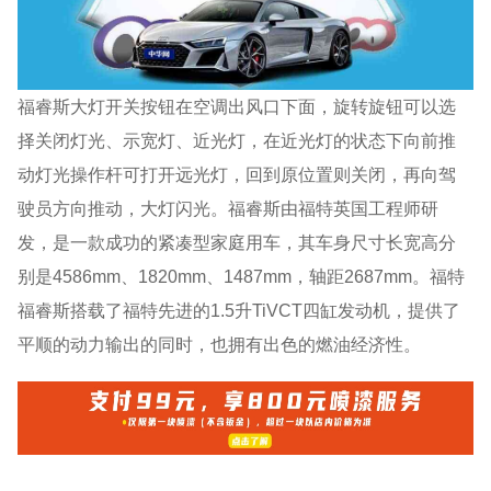
福睿斯大灯开关按钮在空调出风口下面，旋转旋钮可以选
择关闭灯光、示宽灯、近光灯，在近光灯的状态下向前推
动灯光操作杆可打开远光灯，回到原位置则关闭，再向驾
驶员方向推动，大灯闪光。福睿斯由福特英国工程师研
发，是一款成功的紧凑型家庭用车，其车身尺寸长宽高分
别是4586mm、1820mm、1487mm，轴距2687mm。福特
福睿斯搭载了福特先进的1.5升TiVCT四缸发动机，提供了
平顺的动力输出的同时，也拥有出色的燃油经济性。