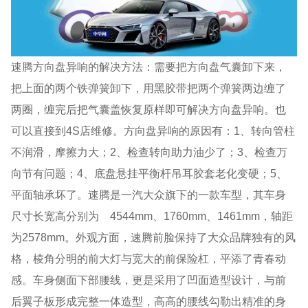
速腾方向盘异响的解决方法：需要把方向盘气囊卸下来，
把上面的两个铁弹簧卸下，用黑胶带把两个弹簧两边缠了
两圈，缠完后把气囊盖恢复原样即可解决方向盘异响。也
可以直接到4S店维修。方向盘异响的原因有：1、转向管柱
不润滑，摩擦力大；2、检查转向助力油少了；3、检查万
向节有问题；4、底盘悬挂平衡杆吊耳胶套老化变硬；5、
平面轴承坏了。速腾是一汽大众旗下的一款车型，其车身
尺寸长宽高分别为 4544mm、1760mm、1461mm，轴距
为2578mm。外观方面，速腾前脸保持了大众品牌独有的风
格，棱角分明的前大灯与宽大的前保险杠，平添了青春动
感。车身侧面下部腰线，更是采用了凹面造型设计，与前
后翼子板形成完整一体造型，高高的腰线勾勒出精准的身