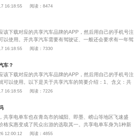
注册成功等待审核。3取车、用车取车后，请在车内查看车
 16:18:55
阅读：8474
以正常启动，用车后，停到指定网点，关灯、熄火，锁车门后
应该下载对应的共享汽车品牌的APP，然后用自己的手机号注
可以使用。开共享汽车需要有驾驶证、一般还会要求有一年驾
车之前还需要缴纳一定数额的押金。以下是关于共享汽车的简
 16:18:55
阅读：7330
：共享汽车是指多人合用一辆车。开车人对车辆只有使用权，
于在租车时短时间包车。其运作模式为通过公司协调车辆，并
汽车？
放等相关问题。2、作用：（1）使用方便：共享汽车手续办理
应该下载对应的共享汽车品牌的APP，然后用自己的手机号注
话或网上预约订车。（2）经济实惠：经济实惠，出行方便。
就可以使用。以下是关于共享汽车的简要介绍：1、含义：共
可缓解交通堵塞及公路磨损。（4）减少污染：可减少空气污
用一辆车。开车人对车辆只有使用权，而无所有权。类似于在
 16:18:55
阅读：7226
源的依赖性。
。其运作模式为通过公司协调车辆，并负责车辆保险，停放等
用：（1）使用方便：共享汽车手续办理简便，可通过打电话或
吗
2）经济实惠：经济实惠，出行方便。（3）缓解堵车：可缓解
，共享电单车也在青岛市的城阳、即墨、崂山等地区飞速盛
损。（4）减少污染：可减少空气污染，降低对传统能源的依
价格实惠变成了民众出游的选取其一。共享电单车身为1种新
在全国各地多个地区已经投入应用。继共享自行车、共享汽车
 12:00:12
阅读：4855
期也促使了此外1种代步工具的时兴，那便是共享电动车。共