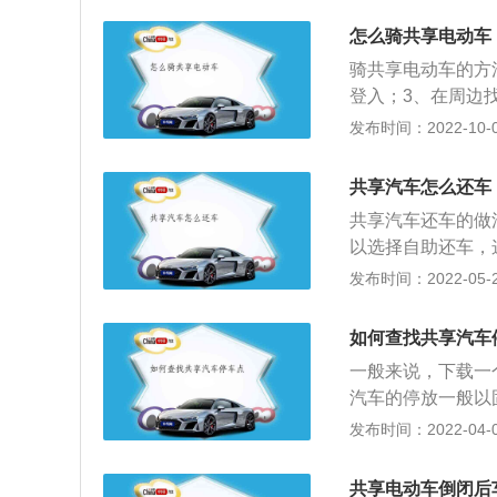
享电动车的开始不
怎么骑共享电动车
当作经营范畴，不
骑共享电动车的方
八戒、小鹿单车、电
登入；3、在周边
动车租赁的企业，
锁取得成功后会转
发布时间：2022-10-09
共享出行领域。这
车时间和骑车距离
花纹看上去很像蜜
的共享交通工具是
共享汽车怎么还车
工具的诞生提升了
共享汽车还车的做
公共交通工具，那
以选择自助还车，
要安装相对应的a
后就能结束使用，
发布时间：2022-05-20
应金额的押金，不
的还车信息并确认
况，要使用人处理
么做，那么也需要
如何查找共享汽车
信息后,管理员回
一般来说，下载一
指定的地点。
汽车的停放一般以
场购买一定的车位
发布时间：2022-04-08
辆之前需要找到合
件来设置，可以通
共享电动车倒闭后