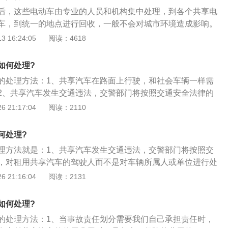
停放在停车场外，还可以停放在大型的公共交通设施站、商业
后，这些电动车由专业的人员和机构集中处理，到各个共享电
的地方。而这些停车点都可以通过共享汽车软件来查找。
车，到统一的地点进行回收，一般不会对城市环境造成影响。
电力驱动车分为交流电动车和直流电动车，电动车是采用电池
 16:24:05
阅读：4618
过控制器和电机等部件，将电能转化为机械能运动控制电流大
。世界上第1辆电动车在1881年被制造出来，是第1辆采用铅酸
如何处理?
轮车，因为电动车的发展符合国家规定的节能环保趋势，在道
的处理方法：1、共享汽车在路面上行驶，和社会车辆一样需
以往多得多，目前对于能源的节省和保护在国民经济中起着重
2、共享汽车发生交通违法，交警部门将按照交通安全法律的
汽车的驾驶人而不是对车辆所属人或单位进行处罚；3、而在
 21:17:04
阅读：2110
通违法时，交警部门首先核对是否为驾驶人本人前来处理，如
理。
何处理?
理方法就是：1、共享汽车发生交通违法，交警部门将按照交
，对租用共享汽车的驾驶人而不是对车辆所属人或单位进行处
驾驶人处理交通违法时，交警部门首先核对是否为驾驶人本人
 21:16:04
阅读：2131
本人，不予办理；3、随着共享单车在全国各大城市迅速铺
的概念迅速普及，共享汽车也随之悄然进入了人们的视野。这些
如何处理?
共享单车的发展模式，率先在北京、上海、广州等大型城市布
的处理方法：1、当事故责任划分需要我们自己承担责任时，
投放车辆以及网点的数量有多有少，但均已在市场上引起一定