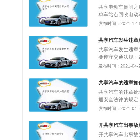
共享汽车除了可以
共享电动车倒闭之
广场或者有充电桩
单车站点回收电动
电动车也可以称为
发布时间：2021-12-13
作为能量来源，通
小改变车速的车辆
共享汽车发生违章
电池作为动力的三
共享汽车发生违章
路上出现的几率比
要遵守交通法规；
要作用。
规定，对租用共享
发布时间：2021-04-26
接受驾驶人处理交
果非本人，不予办
共享汽车的违章如
共享汽车的违章处
通安全法律的规定
罚；2、而在接受
发布时间：2021-04-26
前来处理，如果非
开，“共享经济”
开共享汽车出事故
共享汽车平台也像
开共享汽车出事故
局，虽然各家平台