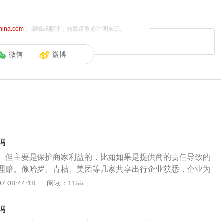
china.com
）编辑或翻译，转载请务必注明来源。
微信
微博
吗
。但主要是保护商家利益的，比如如果是提供商的责任导致的
理赔。像哈罗、青桔、美团等几家共享出行企业获悉，企业为
公司签了兜底合同，为每一名骑行者都购买了保险。从扫码开
 08:44:18
阅读：1155
刻到骑行结束扫码还车，整个过程中骑行者都享有一份意外保
动汽车单车租车平台上的收费标准都不尽相同，在不同的平台
吗
。但总的来说，共享汽车的租赁费用大致包含汽车的租金、基