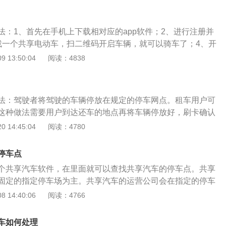
比摩拜和ofo晚，只不过是很多的营运商选取学校或是旅游景区
易受到人们的重视。我国已经出现了包含喵走出行、猎吧、租
法：1、首先在手机上下载相对应的app软件；2、进行注册并
斑马、ebike、八点到、7号电单车、萌小明等一连串从事电
找一个共享电动车，扫二维码开启车辆，就可以骑车了；4、开
而且也有一些传统式电动车生产厂家也在思考以电动车进入到
入主页面，能够看见剩余电量可骑待距离，还有目前费用，骑
 13:50:04
阅读：4838
款新型电动车也是经过扫二维码开锁，尾端挡泥瓦的黄黑相间
。伴随着科技和经济的进步，共享交通工具愈来愈多，最开始
蜂的肚子，前边装配有车篮。
共享自行车，之后又诞生了共享电单车和共享汽车。共享交通
我们的出行便捷性和出行感受。要是仅仅是近途出行不愿选用
法：驾驶者将驾驶的车辆停放在规定的停车网点。租车用户可
就能够选用共享交通工具。在运用这一些共享交通工具前，都
这种做法需要用户到达还车的地点再将车辆停放好，刷卡确认
pp软件，之后进行实名制注册。在运用共享汽车时，要交纳相
完成自助还车。租车用户也可以到网点的自助终端上查询自己
 14:45:04
阅读：4780
然是没法运用的。要是在运用共享汽车时出现了交通违章的状
还车成功。此外，租车用户也可以选择人工服务还车。如果这
违章并交纳罚款。
用户在相应的网点还车，再由管理员授权用户使用并在验证完
停车点
收车钥匙，完成还车。但不管采用哪种方法，都需要将车辆停在
个共享汽车软件，在里面就可以查找共享汽车的停车点。共享
固定的指定停车场为主。共享汽车的运营公司会在指定的停车
来供共享汽车停放。共享汽车也有临时的停车点，但在停放车
 14:40:06
阅读：4766
适的停车场地。一般而言，临时停车的方法可以通过不同的软
过停车落锁功能或者一键临时停车功能来实现临时停车。一般
车如何处理