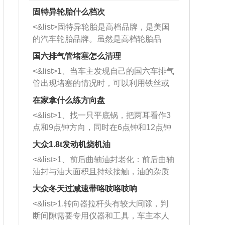
固特异轮胎什么档次
<&list>固特异轮胎是高档品牌，是美国
的汽车轮胎品牌。虽然是高档轮胎品
牌，但是中高低端的轮胎都有生产，这
国六排气管堵塞怎么清理
也是为了更好的开拓市场。
<&list>1、当车主发现自己的国六车排气
管出现堵塞的情况时，可以利用铁丝或
者是细棍，直接将杂物给取出来，如果
在家拿什么练方向盘
堵塞情况比较严重，也可以采取应急措
<&list>1、找一只平底锅，把两耳看作3
施。 <&list>2、直接利用木棍将所有的
点和9点钟方向，同时在6点钟和12点钟
杂物推到排气管里面的位置处，然后将
方向做一个标记。 <&list>2、双手握住
三元催化器拆解开，就可以将堵塞的东
大众1.8t发动机烧机油
平底锅两耳，然后往左打半圈、一圈、
西取出来。但如果是因为积碳过多引起
<&list>1、前后曲轴油封老化：前后曲轴
一圈半的练习，往右同样也要打相同的
的堵塞，就需要将三元催化器泡在草酸
油封与油大面积且持续接触，油的杂质
圈数。 <&list>3、最后强调要反复练
中进行清洗。 <&list>3、也可以利用清
和发动机内持续温度变化使其密封效果
习，这样就可以形成肌肉记忆，在真实
大众冬天过减速带咯吱咯吱响
洗剂对堵塞的情况得到解决，将清洗剂
逐渐减弱，导致渗油或漏油。<&list>2、
驾驶车辆时，不需要记忆也能打好方
放在燃油箱中，与燃油混合后，车辆启
<&list>1.转向器拉杆头有较大间隙，判
活塞间隙过大：积碳会使活塞环与缸体
向。
动时，就可以和汽油一起进入到燃烧
断间隙需要专用仪器和工具，车主本人
的间隙扩大，导致机油流入燃烧室中，