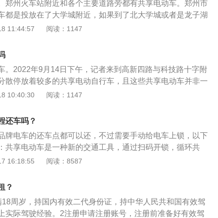
。郑州火车站附近和各个主要道路旁都有共享电动车。郑州市
容：共享电动车交通事故有保险，财产损失的，由保险公司依
车都是投放在了大学城附近，如果到了北大学城或者是龙子湖
故责任强制保险责任限额范围内予以赔偿。
路边看到有大量的共享电动车存在。共享电动车（Shared-e
 11:44:57
阅读：1147
通工具，通过扫码开锁，循环共享。已经出现了共享电动自行
，这是新时代下共享经济的促成结果。交通部的《交通运输部
吗
展格局的指导意见》明确了城市人民政府是互联网租赁自行车
。2022年9月14日下午，记者来到高新四路与科技路十字附
各地要坚持优先发展公共交通，结合城市特点做好慢行交通规
分散停放着较多的共享电动自行车，且这些共享电动车并非一
网租赁自行车，但不鼓励发展互联网租赁电动自行车。
有4种不同品牌的共享电动自行车在这里投放使用，颜色、标
 10:40:30
阅读：1147
。共享电动车（Shared-ev）是一种新的交通工具，通过扫
。已经出现了共享电动自行车，共享电动汽车，这是新时代下
程还车吗？
果。交通部的《指导意见》明确了城市人民政府是互联网租赁
品牌电车的还车点都可以还，不过需要手动给电车上锁，以下
主体，各地要坚持优先发展公共交通，结合城市特点做好慢行
：共享电动车是一种新的交通工具，通过扫码开锁，循环共
展互联网租赁自行车，但不鼓励发展互联网租赁电动自行车。
享电动自行车，共享电动汽车。这是新时代下共享经济的促成
 16:18:55
阅读：8587
其实共享电动车的起步并不比摩拜和ofo晚，只是太多的运营商
区作为运营范围，不受人们的关注。并且还有一些传统电动车
租？
电动车切入到共享出行领域。
满18周岁，持国内有效二代身份证，持中华人民共和国有效驾
上实际驾驶经验。2注册申请注册账号，注册前准备好有效驾