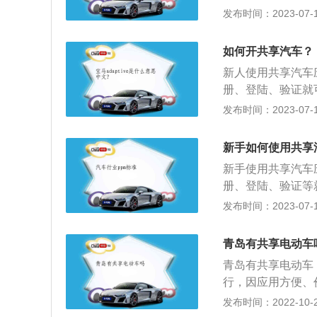
驶证的扫描证件，
发布时间：2023-07-17
况，如无异常，可
还车。
如何开共享汽车？
新人使用共享汽车
册、登陆、验证就
龄。在使用共享汽
发布时间：2023-07-17
要介绍：1、含义
而无所有权。类似
新手如何使用共享
负责车辆保险，停
新手使用共享汽车
简便，可通过打电
册、登陆、验证等
（3）缓解堵车：
享汽车是指多人合
发布时间：2023-07-17
染，降低对传统能
租车时短时间包车
相关问题。2、作
青岛有共享电动车
网上预约订车。（
青岛有共享电动车
交通堵塞及公路磨
行，因应用方便、
赖性。
的共享代步工具，
发布时间：2022-10-26
后，共享经营的时