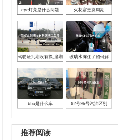
epc灯亮是什么问题
火花塞更换周期
驾驶证到期没有换,逾期
玻璃水冻住了如何解
怎么办??
决？
bba是什么车
92号95号汽油区别
推荐阅读