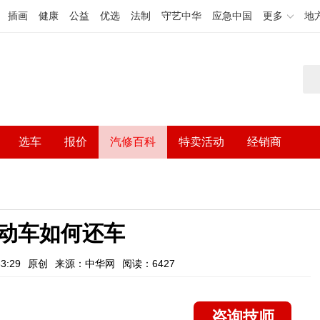
插画
健康
公益
优选
法制
守艺中华
应急中国
更多
地
选车
报价
汽修百科
特卖活动
经销商
动车如何还车
3:29
原创
来源：中华网
阅读：6427
咨询技师