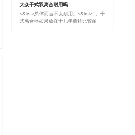
室，最后形成废气排出，就可以让三元
无法制作，需要将车辆送到修理厂或4s
造成烧机油。<&list>3、机油粘度。使用
大众干式双离合耐用吗
催化器得到清洗，排气管堵塞的情况就
店；<&list>2.车辆半轴套管防尘罩破
机油粘度过小的话，同样会有烧机油现
<&list>总体而言不太耐用。<&list>1、干
能够得到解决。
裂，破裂后会出现漏油现象，使半轴磨
象，机油粘度过小具有很好的流动性，
式离合器如果放在十几年前还比较耐
损严重，磨损的半轴容易损坏，产生异
容易窜入到气缸内，参与燃烧。<&list>
用，但是由于现在的汽车发动机动力输
响；<&list>3.稳定器的转向胶套和球头
4、机油量。机油量过多，机油压力过
出越来越高，使得干式离合器散热不足
老化，一般是使用时间过长造成的。解
大，会将部分机油压入气缸内，也会出
的缺陷也逐渐暴露出来。<&list>2、由于
决方法是更换新的质量好的转向橡胶套
现烧机油。<&list>5、机油滤清器堵塞：
干式双离合的工作环境暴露在空气中，
和球头。
会导致进气不畅，使进气压力下降，形
而离合器的散热也是通离合器罩上面的
成负压，使机油在负压的情况下吸入燃
几个小孔来进行散热。但是在行驶过程
烧室引起烧机油。<&list>6、正时齿轮或
中变速箱需要换挡，就不得不使得离合
链条磨损：正时齿轮或链条的磨损会引
器频繁工作。<&list>3、长时间的低速行
起气阀和曲轴的正时不同步。由于轮齿
驶以及过于频繁的启停，导致离合器的
或链条磨损产生的过量侧隙，使得发动
温度不断升高，而低速行驶时空气流动
机的调节无法实现：前一圈的正时和下
效率不高，无法将离合器中的热量有效
一圈可能就不一样。当气阀和活塞的运
的带走，导致离合器内部的温度不断升
动不同步时，会造成过大的机油消耗。
高，加速离合器的磨损。
解决方法：更换正时齿轮或链条。<&list
>7、内垫圈、进风口破裂：新的发动机
设计中，经常采用各种由金属和其他材