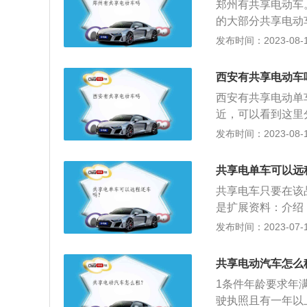
郑州有共享电动车
本服务费。相关内
的大部分共享电动
法在机动车交通事
大学城附近，就会在
发布时间：2023-08-18
v）是一种新的交
车，共享电动汽车
西安有共享电动车
关于服务构建新发
西安有共享电动单车
管理的责任主体，
近，可以看到这里
划，统筹发展互联
家公司所有，至少
发布时间：2023-08-18
识分明，很容易区分
码开锁，循环共享
共享电单车可以远
共享经济的促成结
共享电车只要在该
自行车管理的责任
是扩展资料：介绍
交通规划，统筹发
享。已经出现了共
发布时间：2023-07-17
结果。运营范围：
选择校园或者是景
共享电动汽车怎么
制造商也在考虑以
1条件年龄要求年
驶执照且有一年以